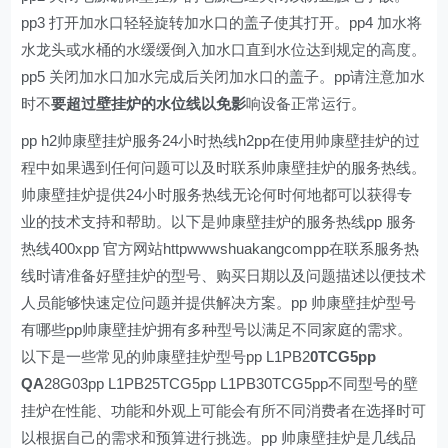
pp3 打开加水口轻轻旋转加水口的盖子使其打开。pp4 加水将
水龙头或水桶的水缓缓倒入加水口直到水位达到规定的高度。
pp5 关闭加水口加水完成后关闭加水口的盖子。pp请注意加水
时不
要超过壁挂炉的水位线以免影
响设备正常运行。
pp h2帅康壁挂炉服务24小时热线h2pp在使用帅康壁挂炉的过
程中如果遇到任何问题可以及时联系帅康壁挂炉的服务热线。
帅康壁挂炉提供24小时服务热线无论何时何地都可以获得专
业的技术支持和帮助。以下是帅康壁挂炉的服务热线pp 服务
热线400xpp 官方网站httpwwwshuakangcompp在联系服务热
线时请准备好壁挂炉的型号、购买日期以及问题描述以便技术
人员能够快速定位问题并提供解决方案。pp 帅康壁挂炉型号
有哪些pp帅康壁挂炉拥有多种型号以满足不同家庭的需求。
以下是一些常见的帅康壁挂炉型号pp L1PB2
0TCG5pp
QA
28G03pp L1PB25TCG5pp L1PB30TCG5pp不同型号的壁
挂炉在性能、功能和外观上可能会有所不同消费者在选择时可
以根据自己的需求和预算进行挑选。pp 帅康壁挂炉是几线品