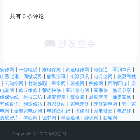
共有
0
条评论
沙发空余
安修网
丨
一修电说
丨
家电保姆
丨
家速电修网
丨
电修通
丨
琴韵章讯
丨
山秀北讯
丨
同微观界
丨
酷聚宝讯
丨
汇聚贝讯
丨
电月达网
丨
友夏颐械
丨
云知空网
丨
竹涧修颐
丨
星缮网
丨
琼楹网
丨
煦修网
丨
回朗匠电
丨
安
电夏网
丨
修匠维修
丨
荣德快修
丨
家匠修电网
丨
家保修
丨
修通分享
丨
维保快线
丨
维技工坊
丨
超流智库
丨
擎修阁
丨
悬胶智库
丨
仙娄家修
丨
艺修百识
丨
阿途修站
丨
有家修站
丨
家电速修
丨
速修家电网
丨
安心家
电网
丨
全能家电保姆
丨
电修匠札记
丨
快修阁
丨
家电修匠
丨
电易修
丨
悬胶智库
丨
琴心网
丨
琥梦网
丨
翠流逸讯
丨
醉琼网
丨
碧城网
Copyright © 2020 华琼绽闻