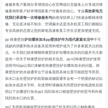
修服务客户案例分享增强信心在官网或社交媒体上分享成功维
修案例和客户好评增强新客户对服务的信心。专业
高效家电无
忧我们承诺每一次维修服务均
由资深技师上门快速诊断精准维
修。无论是冰箱不制冷、空调漏水还是洗衣机罢工我们都能以
专业高效的态度让您的家电迅速恢复工作生活更加便捷无忧。
pp 帅康壁挂
炉在哪块加水pp壁挂炉作为现代家庭生活中
不可
或缺的供暖和热水设备其使用和维护成为了许多家庭关注的焦
点。今天我们就来聊聊帅康壁挂炉在哪块加水的问题并为大家
提供一些关于帅康壁挂炉的相关信息。pp h2帅康壁挂炉使用
说明书h2pp让我们来解答帅康壁挂炉在哪块加水的问题。帅
康壁挂炉的水箱通常位于设备底部具体位置可能因型号而异。
加水口会在壁挂炉的前面板或侧面通常会有一个明显的标识比
如加水或进水字样。在使用时请确保关闭壁挂炉的电源然后按
照以下步骤进行加水pp1 找到加水口根据壁挂炉的型号和外观
找到加水口的位置。
pp2 关闭电源确保壁挂炉的电源已经关闭以防止触电事故。