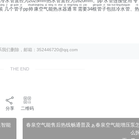
般
冷
水
管
直
径
为
2025mm
热
水
管
直
径
为
1620mm。pp
水
管
连
接
使
用
专
uāng
jǐ
gè
guǎn
zi
shuài
kāng
kōng
qì
néng
rè
shuǐ
qì
tōng
cháng
xū
yào
gēn
guǎn
zi
bāo
kuò
lěng
shuǐ
guǎn
rè
装
几
个
管
子
pp
帅
康
空
气
能
热
水
器
通
常
需
要
34
根
管
子
包
括
冷
水
管
、
。
除，邮箱：352446720@qq.com
THE END
分享
二维码
里智能
春泉空气能售后热线畅通普及ぁ春泉空气能增压泵
么