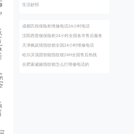
iū
修
生活妙招
p
成都匹煌保险柜维修电话24小时电话
ì
气
沈阳西普顿保险柜24小时全国各市售后服务
ǒu
首
天津枫岚情指纹锁全国24小时维修电话
huǐ
水
ě
哈尔滨顶固智能指纹锁24H全国售后热线
可
合肥索威娅指纹锁怎么打维修电话的
de
的
ōng
空
ú
局
g
钢
yòng