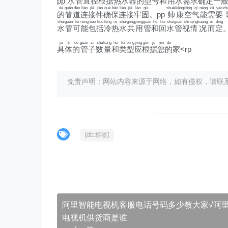
pp
水
管
直
径
根
据
热
水
器
的
型
号
和
用
水
需
求
确
定
一
de
guǎn
dào
lián
jiē
jiàn
què
bǎo
lián
jiē
láo
gù
shuài
kāng
kōng
qì
néng
xū
yào
zh
的
管
道
连
接
件
确
保
连
接
牢
固
。pp
帅
康
空
气
能
需
要
shuǐ
guǎn
kě
néng
bāo
kuò
lěng
rè
shuǐ
gòng
yòng
guǎn
hé
huí
shuǐ
guǎn
shì
qíng
kuàng
ér
dìng
水
管
可
能
包
括
冷
热
水
共
用
管
和
回
水
管
视
情
况
而
定
jù
tǐ
de
guǎn
zi
shù
liàng
hé
lèi
xíng
yīng
gēn
jù
nín
de
具
体
的
管
子
数
量
和
类
型
应
根
据
您
的
家<rp
免责声明：网站内容来源于网络，如有侵权，请联系我们删
[db:标签]
阿里智能电视机客服电话号码多少教大家√阿
电视机供货商是谁