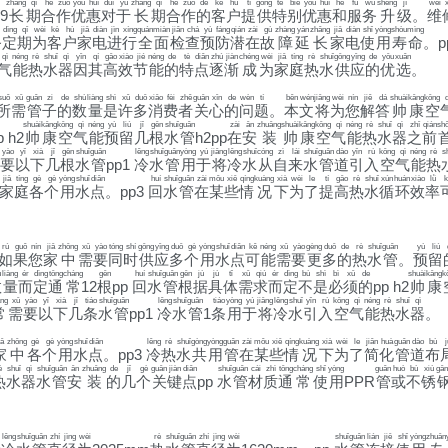
zhǎng
qī
hé
zuò
yōu
huì
duì
yú
zhǎng
qī
hé
zuò
de
kè
hù
tí
gōng
tè
bié
yōu
huì
hé
fú
wù
shēng
jí
wéi
x
9
长
期
合
作
优
惠
对
于
长
期
合
作
的
客
户
提
供
特
别
优
惠
和
服
务
升
级
。
维
dìng
qī
wèi
kè
hù
jiā
diàn
jìn
xíng
quán
miàn
jiǎn
chá
yù
fáng
qián
zài
gù
zhàng
yán
zhǎng
jiā
diàn
shǐ
yòng
shòu
mìng
务
定
期
为
客
户
家
电
进
行
全
面
检
查
预
防
潜
在
故
障
延
长
家
电
使
用
寿
命
。p
qì
néng
rè
shuǐ
qì
yīn
qí
gāo
xiào
jié
néng
de
tè
diǎn
zhú
jiàn
chéng
wèi
jiā
tíng
rè
shuǐ
gōng
yīng
de
yōu
xuǎn
气
能
热
水
器
因
其
高
效
节
能
的
特
点
逐
渐
成
为
家
庭
热
水
供
应
的
优
选
。
suǒ
xū
guǎn
zi
de
shù
liàng
shì
xǔ
duō
xiāo
fèi
zhě
guān
xīn
de
wèn
tí
běn
wén
jiāng
wèi
nín
jiě
dá
shuài
kāng
kōng
q
所
需
管
子
的
数
量
是
许
多
消
费
者
关
心
的
问
题
。
本
文
将
为
您
解
答
帅
康
空
shuài
kāng
kōng
qì
néng
yù
liú
jǐ
gēn
shuǐ
guǎn
zài
ān
zhuāng
shuài
kāng
kōng
qì
néng
rè
shuǐ
qì
zhī
qián
sh
 h2
帅
康
空
气
能
预
留
几
根
水
管
h2pp
在
安
装
帅
康
空
气
能
热
水
器
之
前
yào
yǐ
xià
jǐ
gēn
shuǐ
guǎn
lěng
shuǐ
guǎn
yòng
yú
jiāng
lěng
shuǐ
cóng
zì
lái
shuǐ
guǎn
dào
yǐn
rù
kōng
qì
néng
rè
s
要
以
下
几
根
水
管
pp1
冷
水
管
用
于
将
冷
水
从
自
来
水
管
道
引
入
空
气
能
热
jiā
tíng
gè
gè
yòng
shuǐ
diǎn
huí
shuǐ
guǎn
zài
mǒu
xiē
qíng
kuàng
xià
wèi
le
tí
gāo
rè
shuǐ
xún
huán
xiào
lǜ
k
家
庭
各
个
用
水
点
。pp3
回
水
管
在
某
些
情
况
下
为
了
提
高
热
水
循
环
效
率
rú
guǒ
nín
jiā
zhōng
xū
yào
tóng
shí
gōng
yīng
duō
gè
yòng
shuǐ
diǎn
kě
néng
xū
yào
gèng
duō
de
rè
shuǐ
guǎn
yù
liú
如
果
您
家
中
需
要
同
时
供
应
多
个
用
水
点
可
能
需
要
更
多
的
热
水
管
。
预
留
ù
liàng
ér
dìng
tōng
cháng
gēn
huí
shuǐ
guǎn
gēn
jù
jù
tǐ
xū
qiú
ér
dìng
bù
shì
bì
xū
de
shuài
kāng
k
数
量
而
定
通
常
12
根
pp
回
水
管
根
据
具
体
需
求
而
定
不
是
必
须
的
pp h2
帅
康
ng
xū
yào
yǐ
xià
jǐ
tiáo
shuǐ
guǎn
lěng
shuǐ
guǎn
tiáo
yòng
yú
jiāng
lěng
shuǐ
yǐn
rù
kōng
qì
néng
rè
shuǐ
qì
常
需
要
以
下
几
条
水
管
pp1
冷
水
管
1
条
用
于
将
冷
水
引
入
空
气
能
热
水
器
。
iā
zhōng
gè
gè
yòng
shuǐ
diǎn
lěng
rè
shuǐ
gòng
yòng
guǎn
zài
mǒu
xiē
qíng
kuàng
xià
wèi
le
jiǎn
huà
guǎn
dào
bù
j
家
中
各
个
用
水
点
。pp3
冷
热
水
共
用
管
在
某
些
情
况
下
为
了
简
化
管
道
布
è
shuǐ
qì
shuǐ
guǎn
ān
zhuāng
de
jǐ
gè
guān
jiàn
diǎn
shuǐ
guǎn
cái
zhì
tōng
cháng
shǐ
yòng
guǎn
huò
bù
xiù
gān
热
水
器
水
管
安
装
的
几
个
关
键
点
pp
水
管
材
质
通
常
使
用
PPR
管
或
不
锈
lěng
shuǐ
guǎn
zhí
jìng
wèi
rè
shuǐ
guǎn
zhí
jìng
wèi
shuǐ
guǎn
lián
jiē
shǐ
yòng
zhuān