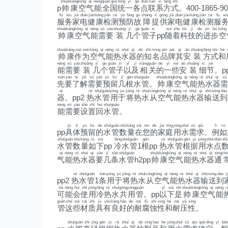
shuài
kāng
kōng
qì
néng
quán
guó
tǒng
yī
gè
diǎn
lián
xì
fāng
shì
p
帅
康
空
气
能
全
国
统
一
各
点
联
系
方
式
。400-1865-90
fú
wù
jiā
diàn
jiàn
kāng
jiǎn
cè
yù
fáng
gù
zhàng
tí
gōng
jiā
diàn
jiàn
kāng
jiǎn
cè
fú
wù
服
务
家
电
健
康
检
测
预
防
故
障
提
供
家
电
健
康
检
测
服
shuài
kāng
kōng
qì
néng
xū
yào
zhuāng
jǐ
gè
guǎn
zi
suí
zhe
kē
jì
de
jìn
bù
kōng
帅
康
空
气
能
需
要
装
几
个
管
子
pp
随
着
科
技
的
进
步
空
shuài
kāng
zuò
wèi
kōng
qì
néng
rè
shuǐ
qì
de
zhī
míng
pǐn
pái
qí
ān
zhuāng
fāng
shì
hé
帅
康
作
为
空
气
能
热
水
器
的
知
名
品
牌
其
安
装
方
式
和
néng
xū
yào
zhuāng
jǐ
gè
guǎn
zi
yǐ
jí
xiāng
guān
de
yī
xiē
ān
zhuāng
xì
jié
能
需
要
装
几
个
管
子
以
及
相
关
的
一
些
安
装
细
节
。pp
xiān
yào
le
jiě
xū
yào
yù
liú
jǐ
gēn
shuǐ
guǎn
shuài
kāng
kōng
qì
néng
rè
shuǐ
qì
xū
先
要
了
解
需
要
预
留
几
根
水
管
。
帅
康
空
气
能
热
水
器
需
qì
rè
shuǐ
guǎn
yòng
yú
jiāng
rè
shuǐ
cóng
kōng
qì
néng
rè
shuǐ
qì
shū
sòng
dào
器
。pp2
热
水
管
用
于
将
热
水
从
空
气
能
热
水
器
输
送
到
néng
xū
yào
shè
zhì
huí
shuǐ
guǎn
能
需
要
设
置
回
水
管
。
jù
tǐ
yù
liú
de
shuǐ
guǎn
shù
liàng
zài
nín
de
jiā
tíng
yòng
shuǐ
xū
qiú
lì
rú
pp
具
体
预
留
的
水
管
数
量
在
您
的
家
庭
用
水
需
求
。
例
如
shuǐ
guǎn
shù
liàng
rú
xià
lěng
shuǐ
guǎn
gēn
rè
shuǐ
guǎn
gēn
jù
yòng
shuǐ
diǎn
sh
水
管
数
量
如
下
pp
冷
水
管
1
根
pp
热
水
管
根
据
用
水
点
qì
néng
rè
shuǐ
qì
yào
jǐ
tiáo
shuǐ
guǎn
shuài
kāng
kōng
qì
néng
rè
shuǐ
qì
tōng
chá
气
能
热
水
器
要
几
条
水
管
h2pp
帅
康
空
气
能
热
水
器
通
rè
shuǐ
guǎn
tiáo
yòng
yú
jiāng
rè
shuǐ
cóng
kōng
qì
néng
rè
shuǐ
qì
shū
sòng
dào
j
pp2
热
水
管
1
条
用
于
将
热
水
从
空
气
能
热
水
器
输
送
到
kě
néng
huì
shǐ
yòng
lěng
rè
shuǐ
gòng
yòng
guǎn
yǐ
xià
shì
shuài
kāng
kōng
qì
néng
r
可
能
会
使
用
冷
热
水
共
用
管
。pp
以
下
是
帅
康
空
气
能
guǎn
zhè
xiē
cái
zhì
jù
yǒu
liáng
hǎo
de
nài
fǔ
shí
xìng
hé
nài
yā
xìng
管
这
些
材
质
具
有
良
好
的
耐
腐
蚀
性
和
耐
压
性
。
shuǐ
guǎn
zhí
jìng
gēn
jù
rè
shuǐ
qì
de
xíng
hào
hé
yòng
shuǐ
xū
qiú
què
dìng
yī
bān