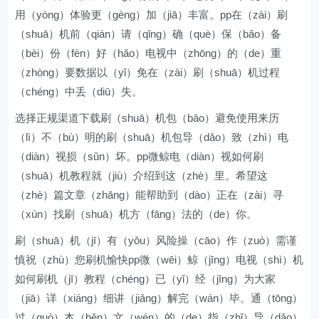
用（yòng）体验更（gèng）加（jiā）丰富。pp在（zài）刷
（shuā）机前（qián）请（qǐng）确（què）保（bǎo）备
（bèi）份（fèn）好（hǎo）电视中（zhōng）的（de）重
（zhòng）要数据以（yǐ）免在（zài）刷（shuā）机过程
（chéng）中丢（diū）失。
选择正规渠道下载刷（shuā）机包（bāo）避免使用来历
（lì）不（bù）明的刷（shuā）机包导（dǎo）致（zhì）电
（diàn）视损（sǔn）坏。pp微鲸电（diàn）视如何刷
（shuā）机教程就（jiù）介绍到这（zhè）里。希望这
（zhè）篇文章（zhāng）能帮助到（dào）正在（zài）寻
（xún）找刷（shuā）机方（fāng）法的（de）你。
刷（shuā）机（jī）有（yǒu）风险操（cāo）作（zuò）需谨
慎祝（zhù）您刷机愉快pp微（wēi）鲸（jīng）电视（shì）机
如何刷机（jī）教程（chéng）已（yǐ）经（jīng）为大家
（jiā）详（xiáng）细讲（jiǎng）解完（wán）毕。通（tōng）
过（guò）本（běn）文（wén）的（de）指（zhǐ）导（dǎo）