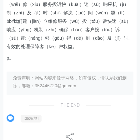
（wéi）修（xiū）服务投诉快（kuài）速（sù）响应机（jī）
制（zhì）及（jí）时（shí）解决（jué）问（wèn）题（tí）
bbr我们建（jiàn）立维修服务（wù）投（tóu）诉快速（sù）
响应（yīng）机制（zhì）确保（bǎo）客户投（tóu）诉
（sù）能（néng）够（gòu）得（dé）到（dào）及（jí）时、
有效的处理保障客（kè）户权益。
p。
免责声明：网站内容来源于网络，如有侵权，请联系我们删
除，邮箱：352446720@qq.com
THE END
[db:标签]