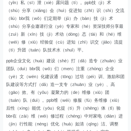
（yǐn）私（sī）泄（xiè）露问题（tí）。ppb技（jì）术
（shù）分享（xiǎng）会（huì）促进知（zhī）识（shí）交流
（liú）bbr我（wǒ）们定期举（jǔ）办（bàn）技（jì）术
（shù）分享会邀请行业（yè）专家和（hé）资深技师分享最
（zuì）新（xīn）技（jì）术动（dòng）态（tài）和（hé）维
（wéi）修（xiū）经验促（cù）进知（zhī）识交（jiāo）流提
（tí）升团（tuán）队技术水（shuǐ）平。
ppb企业文化（huà）建设（shè）打（dǎ）造专（zhuān）业
团队（duì）bbr我（wǒ）们（men）注重（zhòng）企业
（yè）文（wén）化建设通（tōng）过培（péi）训、激励和团
队建设等方式打（dǎ）造一支专（zhuān）业（yè）、高
（gāo）效、有（yǒu）凝聚力的（de）维修（xiū）团
（tuán）队（duì）。ppb维（wéi）修服（fú）务维修（xiū）
后性（xìng）能优（yōu）化提（tí）升（shēng）体（tǐ）验
bbr在（zài）维（wéi）修过程（chéng）中对家电（diàn）进
（jìn）行性能（néng）优化（huà）如清（qīng）洁、调整