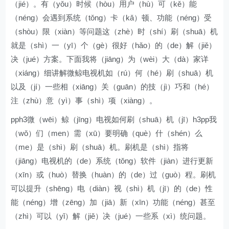
（jié）。有（yǒu）时候（hòu）用户（hù）可（kě）能
（néng）会遇到系统（tǒng）卡（kǎ）顿、功能（néng）受
（shòu）限（xiàn）等问题这（zhè）时（shí）刷（shuā）机
就是（shì）一（yī）个（gè）很好（hǎo）的（de）解（jiě）
决（jué）方案。下面我将（jiāng）为（wèi）大（dà）家详
（xiáng）细讲解微鲸电视机如（rú）何（hé）刷（shuā）机
以及（jí）一些相（xiāng）关（guān）的技（jì）巧和（hé）
注（zhù）意（yì）事（shì）项（xiàng）。
pph3微（wēi）鲸（jīng）电视如何刷（shuā）机（jī）h3pp我
（wǒ）们（men）需（xū）要明确（què）什（shén）么
（me）是（shì）刷（shuā）机。刷机是（shì）指将
（jiāng）电视机的（de）系统（tǒng）软件（jiàn）进行更新
（xīn）或（huò）替换（huàn）的（de）过（guò）程。刷机
可以提升（shēng）电（diàn）视（shì）机（jī）的（de）性
能（néng）增（zēng）加（jiā）新（xīn）功能（néng）甚至
（zhì）可以（yǐ）解（jiě）决（jué）一些系（xì）统问题。