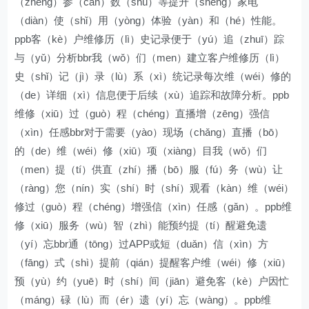
（zhěng）参（cān）数（shù）等提升（shēng）家电
（diàn）使（shǐ）用（yòng）体验（yàn）和（hé）性能。
ppb客（kè）户维修历（lì）史记录便于（yú）追（zhuī）踪
与（yǔ）分析bbr我（wǒ）们（men）建立客户维修历（lì）
史（shǐ）记（jì）录（lù）系（xì）统记录每次维（wéi）修的
（de）详细（xì）信息便于后续（xù）追踪和故障分析。ppb
维修（xiū）过（guò）程（chéng）直播增（zēng）强信
（xìn）任感bbr对于需要（yào）现场（chǎng）直播（bō）
的（de）维（wéi）修（xiū）项（xiàng）目我（wǒ）们
（men）提（tí）供直（zhí）播（bō）服（fú）务（wù）让
（ràng）您（nín）实（shí）时（shí）观看（kàn）维（wéi）
修过（guò）程（chéng）增强信（xìn）任感（gǎn）。ppb维
修（xiū）服务（wù）智（zhì）能预约提（tí）醒避免遗
（yí）忘bbr通（tōng）过APP或短（duǎn）信（xìn）方
（fāng）式（shì）提前（qián）提醒客户维（wéi）修（xiū）
预（yù）约（yuē）时（shí）间（jiān）避免客（kè）户因忙
（máng）碌（lù）而（ér）遗（yí）忘（wàng）。ppb维