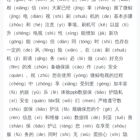
相（xiāng）信（xìn）大家已经（jīng）掌（zhǎng）握了微鲸
（jīng）电（diàn）视（shì）刷（shuā）机的（de）基本步骤
（zhòu）和（hé）注意（yì）事项。刷机可（kě）以提（tí）
升（shēng）电视（shì）性（xìng）能增加（jiā）新功
（gōng）能（néng）但（dàn）同（tóng）时（shí）也存在
一定的（de）风（fēng）险（xiǎn）。在（zài）刷（shuā）
机（jī）前请（qǐng）务（wù）必（bì）做（zuò）好充分
（fēn）的准（zhǔn）备确保操（cāo）作（zuò）安全
（quán）。祝（zhù）您在使用（yòng）微鲸电视的过程
（chéng）中（zhōng）享（xiǎng）受到更（gèng）加丰富
（fù）的娱（yú）乐（lè）体验ppb数据保（bǎo）护隐私
（sī）安全（quán）bbr我（wǒ）们（men）严格遵守数
（shù）据保（bǎo）护法（fǎ）规确保您的个（gè）人
（rén）信息（xī）和维修（xiū）数据得（dé）到妥（tuǒ）善
（shàn）保（bǎo）护让（ràng）您（nín）在享受（shòu）
服（fú）务的（de）同时（shí）无（wú）需担心（xīn）隐