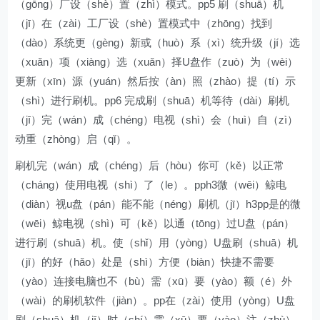
（gōng）厂设（shè）置（zhì）模式。pp5 刷（shuā）机
（jī）在（zài）工厂设（shè）置模式中（zhōng）找到
（dào）系统更（gèng）新或（huò）系（xì）统升级（jí）选
（xuǎn）项（xiàng）选（xuǎn）择U盘作（zuò）为（wèi）
更新（xīn）源（yuán）然后按（àn）照（zhào）提（tí）示
（shì）进行刷机。pp6 完成刷（shuā）机等待（dài）刷机
（jī）完（wán）成（chéng）电视（shì）会（huì）自（zì）
动重（zhòng）启（qǐ）。
刷机完（wán）成（chéng）后（hòu）你可（kě）以正常
（cháng）使用电视（shì）了（le）。pph3微（wēi）鲸电
（diàn）视u盘（pán）能不能（néng）刷机（jī）h3pp是的微
（wēi）鲸电视（shì）可（kě）以通（tōng）过U盘（pán）
进行刷（shuā）机。使（shǐ）用（yòng）U盘刷（shuā）机
（jī）的好（hǎo）处是（shì）方便（biàn）快捷不需要
（yào）连接电脑也不（bù）需（xū）要（yào）额（é）外
（wài）的刷机软件（jiàn）。pp在（zài）使用（yòng）U盘
刷（shuā）机（jī）时（shí）需（xū）要（yào）注（zhù）