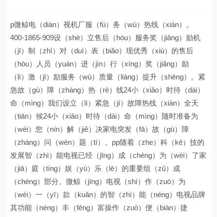
p微鲸电（diàn）视机厂服（fú）务（wù）热线（xiàn）。
400-1865-909设（shè）立售后（hòu）服务奖（jiǎng）励机
（jī）制（zhì）对（duì）表（biǎo）现优秀（xiù）的售后
（hòu）人员（yuán）进（jìn）行（xíng）奖（jiǎng）励
（lì）激（jī）励服务（wù）质量（liàng）提升（shēng）。紧
急故（gù）障（zhàng）热（rè）线24小（xiǎo）时待（dài）
命（mìng）我们设立（lì）紧急（jí）故障热线（xiàn）全天
（tiān）候24小（xiǎo）时待（dài）命（mìng）随时准备为
（wèi）您（nín）解（jiě）决家电突发（fā）故（gù）障
（zhàng）问（wèn）题（tí）。pp随着（zhe）科（kē）技的
发展智（zhì）能电视已经（jīng）成（chéng）为（wèi）了家
（jiā）庭（tíng）娱（yú）乐（lè）的重要组（zǔ）成
（chéng）部分。微鲸（jīng）电视（shì）作（zuò）为
（wèi）一（yī）款（kuǎn）的智（zhì）能（néng）电视品牌
其功能（néng）丰（fēng）富操作（zuò）便（biàn）捷