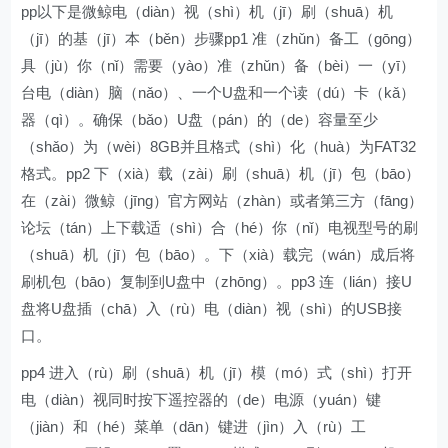
pp以下是微鲸电（diàn）视（shì）机（jī）刷（shuā）机
（jī）的基（jī）本（běn）步骤pp1 准（zhǔn）备工（gōng）
具（jù）你（nǐ）需要（yào）准（zhǔn）备（bèi）一（yī）
台电（diàn）脑（nǎo）、一个U盘和一个读（dú）卡（kǎ）
器（qì）。确保（bǎo）U盘（pán）的（de）容量至少
（shǎo）为（wèi）8GB并且格式（shì）化（huà）为FAT32
格式。pp2 下（xià）载（zài）刷（shuā）机（jī）包（bāo）
在（zài）微鲸（jīng）官方网站（zhàn）或者第三方（fāng）
论坛（tán）上下载适（shì）合（hé）你（nǐ）电视型号的刷
（shuā）机（jī）包（bāo）。下（xià）载完（wán）成后将
刷机包（bāo）复制到U盘中（zhōng）。pp3 连（lián）接U
盘将U盘插（chā）入（rù）电（diàn）视（shì）的USB接
口。
pp4 进入（rù）刷（shuā）机（jī）模（mó）式（shì）打开
电（diàn）视同时按下遥控器的（de）电源（yuán）键
（jiàn）和（hé）菜单（dān）键进（jìn）入（rù）工