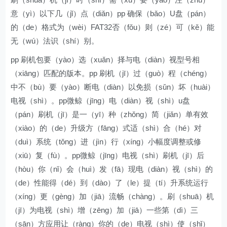
意（yì）以下几（jǐ）点（diǎn）pp 确保（bǎo）U盘（pán）
的（de）格式为（wèi）FAT32否（fǒu）则（zé）可（kě）能
无（wú）法识（shí）别。
pp 刷机包要（yào）选（xuǎn）择与电（diàn）视型号相
（xiāng）匹配的版本。pp 刷机（jī）过（guò）程（chéng）
中不（bù）要（yào）断电（diàn）以免损（sǔn）坏（huài）
电视（shì）。pp微鲸（jīng）电（diàn）视（shì）u盘
（pán）刷机（jī）是一（yī）种（zhǒng）简（jiǎn）单有效
（xiào）的（de）升级方（fāng）式适（shì）合（hé）对
（duì）系统（tǒng）进（jìn）行（xíng）小幅度调整或修
（xiū）复（fù）。pp微鲸（jīng）电视（shì）刷机（jī）后
（hòu）你（nǐ）会（huì）发（fā）现电（diàn）视（shì）的
（de）性能得（dé）到（dào）了（le）提（tí）升系统运行
（xíng）更（gèng）加（jiā）流畅（chàng）。刷（shuā）机
（jī）为电视（shì）增（zēng）加（jiā）一些第（dì）三
（sān）方应用让（ràng）你的（de）电视（shì）使（shǐ）