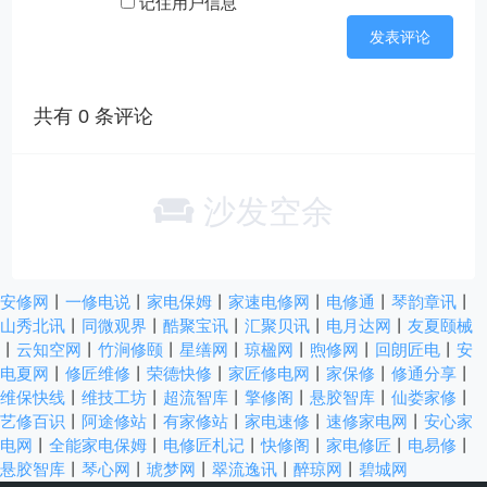
记住用户信息
共有
0
条评论
沙发空余
安修网
丨
一修电说
丨
家电保姆
丨
家速电修网
丨
电修通
丨
琴韵章讯
丨
山秀北讯
丨
同微观界
丨
酷聚宝讯
丨
汇聚贝讯
丨
电月达网
丨
友夏颐械
丨
云知空网
丨
竹涧修颐
丨
星缮网
丨
琼楹网
丨
煦修网
丨
回朗匠电
丨
安
电夏网
丨
修匠维修
丨
荣德快修
丨
家匠修电网
丨
家保修
丨
修通分享
丨
维保快线
丨
维技工坊
丨
超流智库
丨
擎修阁
丨
悬胶智库
丨
仙娄家修
丨
艺修百识
丨
阿途修站
丨
有家修站
丨
家电速修
丨
速修家电网
丨
安心家
电网
丨
全能家电保姆
丨
电修匠札记
丨
快修阁
丨
家电修匠
丨
电易修
丨
悬胶智库
丨
琴心网
丨
琥梦网
丨
翠流逸讯
丨
醉琼网
丨
碧城网