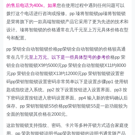
的售后电话为400x。如果
您在使用过程中遇到任何问题可以
拨打这个电话进行咨询或报修。pp 瑧将智能锁pp瑧将智能锁
是荣将旗下的一款高端智能锁产品它采用了更为先进的技术和
设计。瑧将智能锁的价格通常在几千元至上万元具体价格在型
号和配置。
pp 荣钥全自动智能锁价格pp荣钥全自动智能锁的价格较高通
常在几千元
至上万元。以下是一些具体型号的参考价
格pp 荣
钥全自动智能锁X9约5000元pp 荣钥全自动智能锁X11约8000
元pp 荣钥全自动智能锁X13约12000元pp 荣钥智能锁设置密
码pp荣钥智能锁设置密码非常简单以下是设置步骤pp1 使用钥
匙或指纹进入系统。pp2 按下设置按钮进入设置界面。pp3 按
下密码设置按钮进入密码设置界面。pp4 输入新的密码确认后
保存。pp 荣钥智能锁S5价格pp荣钥智能锁S5是一款功能较为
全面的智能锁其价格在2000元。
这款智能锁支持指纹、密码、卡片等多种开锁方式适合家庭使
用。pp 荣匙智能锁说明书pp荣匙智能锁的说明书通常随产品