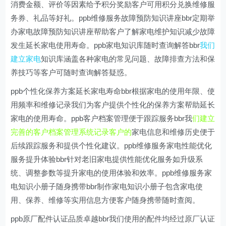
消费金额、评价等因素给予积分奖励客户可用积分兑换维修服
务券、礼品等好礼。ppb维修服务故障预防知识讲座bbr定期举
办家电故障预防知识讲座帮助客户了解家电维护知识减少故障
发生延长家电使用寿命。ppb家电知识库随时查询解答bbr
我们
建立家电
知识库涵盖各种家电的常见问题、故障排查方法和保
养技巧等客户可随时查询解答疑惑。
ppb个性化保养方案延长家电寿命bbr根据家电的使用年限、使
用频率和维修记录我们为客户提供个性化的保养方案帮助延长
家电的使用寿命。ppb客户档案管理便于跟踪服务bbr我
们建立
完善的客户档案管理系统记录客户的
家电信息和维修历史便于
后续跟踪服务和提供个性化建议。ppb维修服务家电性能优化
服务提升体验bbr针对老旧家电提供性能优化服务如升级系
统、调整参数等提升家电的使用体验和效率。ppb维修服务家
电知识小册子随身携带bbr制作家电知识小册子包含家电使
用、保养、维修等实用信息方便客户随身携带随时查阅。
ppb原厂配件认证品质卓越bbr我们使用的配件均经过原厂认证