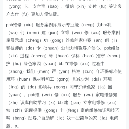
（yong）卡、支付宝（bao）、微信（xin）支付（fu）等让客
户支付（fu）更加方便快捷。
ppb维修（xiu）服务案例库展示专业能（neng）力bbr我
（wo）们（men）建（jian）立维（wei）修（xiu）服务案例
库展示成（cheng）功（gong）维修的家电案（an）例（li）
和技师的（de）专（zhuan）业能力增强客户信心。ppb维修
（xiu）过程（cheng）环（huan）保标（biao）准守（shou）
护（hu）绿色家园（yuan）bbr在维修（xiu）过程中
（zhong）我们（men）严（yan）格遵（zun）守环保标准使
用环（huan）保材料和工（gong）具减少对（dui）环境
（jing）的（de）影响共（gong）同守护绿色家（jia）园
（yuan）。ppb维（wei）修（xiu）服务（wu）家电维修知
（zhi）识库自助学习（xi）bbr建（jian）立家电维修（xiu）
知（zhi）识库提供（gong）丰（feng）富的维修知识和技巧
帮（bang）助客户自助解（jie）决一些简单的家（jia）电问
题。p。