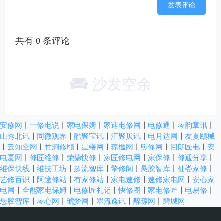
共有
0
条评论
沙发空余
安修网
丨
一修电说
丨
家电保姆
丨
家速电修网
丨
电修通
丨
琴韵章讯
丨
山秀北讯
丨
同微观界
丨
酷聚宝讯
丨
汇聚贝讯
丨
电月达网
丨
友夏颐械
丨
云知空网
丨
竹涧修颐
丨
星缮网
丨
琼楹网
丨
煦修网
丨
回朗匠电
丨
安
电夏网
丨
修匠维修
丨
荣德快修
丨
家匠修电网
丨
家保修
丨
修通分享
丨
维保快线
丨
维技工坊
丨
超流智库
丨
擎修阁
丨
悬胶智库
丨
仙娄家修
丨
艺修百识
丨
阿途修站
丨
有家修站
丨
家电速修
丨
速修家电网
丨
安心家
电网
丨
全能家电保姆
丨
电修匠札记
丨
快修阁
丨
家电修匠
丨
电易修
丨
悬胶智库
丨
琴心网
丨
琥梦网
丨
翠流逸讯
丨
醉琼网
丨
碧城网