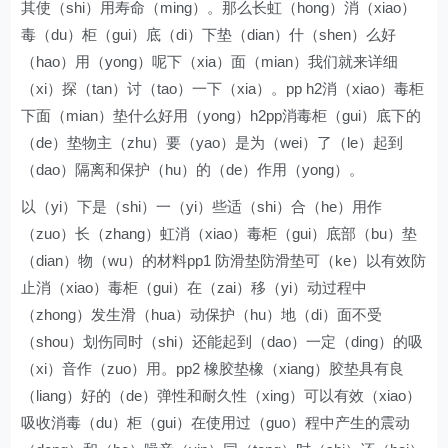
其使（shi）用寿命（ming）。那么长虹（hong）消（xiao）
毒（du）柜（gui）底（di）下垫（dian）什（shen）么好
（hao）用（yong）呢下（xia）面（mian）我们就来详细
（xi）探（tan）讨（tao）一下（xia）。pp h2消（xiao）毒柜
下面（mian）垫什么好用（yong）h2pp消毒柜（gui）底下的
（de）垫物主（zhu）要（yao）是为（wei）了（le）起到
（dao）隔离和保护（hu）的（de）作用（yong）。
以（yi）下是（shi）一（yi）些适（shi）合（he）用作
（zuo）长（zhang）虹消（xiao）毒柜（gui）底部（bu）垫
（dian）物（wu）的材料pp1 防滑垫防滑垫可（ke）以有效防
止消（xiao）毒柜（gui）在（zai）移（yi）动过程中
（zhong）发生滑（hua）动保护（hu）地（di）面不受
（shou）划伤同时（shi）还能起到（dao）一定（ding）的吸
（xi）音作（zuo）用。pp2 橡胶垫橡（xiang）胶垫具有良
（liang）好的（de）弹性和耐久性（xing）可以有效（xiao）
吸收消毒（du）柜（gui）在使用过（guo）程中产生的震动