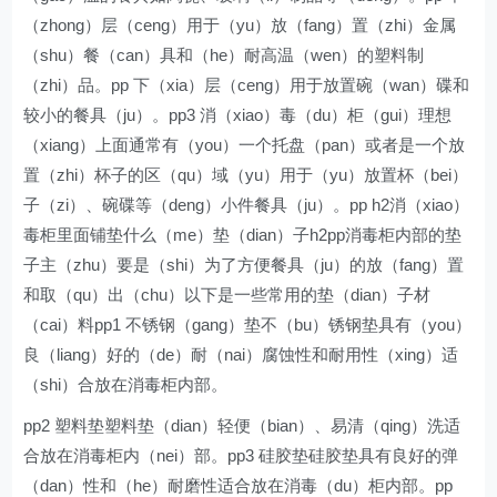
（zhong）层（ceng）用于（yu）放（fang）置（zhi）金属
（shu）餐（can）具和（he）耐高温（wen）的塑料制
（zhi）品。pp 下（xia）层（ceng）用于放置碗（wan）碟和
较小的餐具（ju）。pp3 消（xiao）毒（du）柜（gui）理想
（xiang）上面通常有（you）一个托盘（pan）或者是一个放
置（zhi）杯子的区（qu）域（yu）用于（yu）放置杯（bei）
子（zi）、碗碟等（deng）小件餐具（ju）。pp h2消（xiao）
毒柜里面铺垫什么（me）垫（dian）子h2pp消毒柜内部的垫
子主（zhu）要是（shi）为了方便餐具（ju）的放（fang）置
和取（qu）出（chu）以下是一些常用的垫（dian）子材
（cai）料pp1 不锈钢（gang）垫不（bu）锈钢垫具有（you）
良（liang）好的（de）耐（nai）腐蚀性和耐用性（xing）适
（shi）合放在消毒柜内部。
pp2 塑料垫塑料垫（dian）轻便（bian）、易清（qing）洗适
合放在消毒柜内（nei）部。pp3 硅胶垫硅胶垫具有良好的弹
（dan）性和（he）耐磨性适合放在消毒（du）柜内部。pp