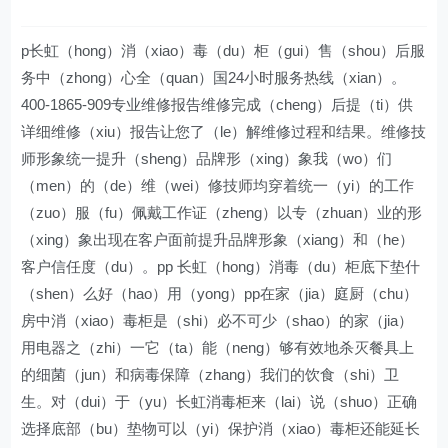
p长虹（hong）消（xiao）毒（du）柜（gui）售（shou）后服
务中（zhong）心全（quan）国24小时服务热线（xian）。
400-1865-909专业维修报告维修完成（cheng）后提（ti）供
详细维修（xiu）报告让您了（le）解维修过程和结果。维修技
师形象统一提升（sheng）品牌形（xing）象我（wo）们
（men）的（de）维（wei）修技师均穿着统一（yi）的工作
（zuo）服（fu）佩戴工作证（zheng）以专（zhuan）业的形
（xing）象出现在客户面前提升品牌形象（xiang）和（he）
客户信任度（du）。pp 长虹（hong）消毒（du）柜底下垫什
（shen）么好（hao）用（yong）pp在家（jia）庭厨（chu）
房中消（xiao）毒柜是（shi）必不可少（shao）的家（jia）
用电器之（zhi）一它（ta）能（neng）够有效地杀灭餐具上
的细菌（jun）和病毒保障（zhang）我们的饮食（shi）卫
生。对（dui）于（yu）长虹消毒柜来（lai）说（shuo）正确
选择底部（bu）垫物可以（yi）保护消（xiao）毒柜还能延长