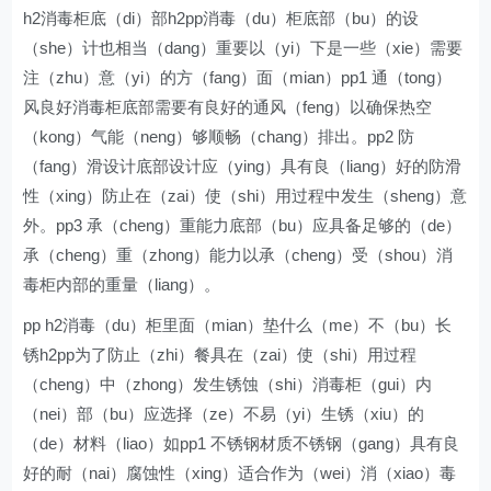
h2消毒柜底（di）部h2pp消毒（du）柜底部（bu）的设
（she）计也相当（dang）重要以（yi）下是一些（xie）需要
注（zhu）意（yi）的方（fang）面（mian）pp1 通（tong）
风良好消毒柜底部需要有良好的通风（feng）以确保热空
（kong）气能（neng）够顺畅（chang）排出。pp2 防
（fang）滑设计底部设计应（ying）具有良（liang）好的防滑
性（xing）防止在（zai）使（shi）用过程中发生（sheng）意
外。pp3 承（cheng）重能力底部（bu）应具备足够的（de）
承（cheng）重（zhong）能力以承（cheng）受（shou）消
毒柜内部的重量（liang）。
pp h2消毒（du）柜里面（mian）垫什么（me）不（bu）长
锈h2pp为了防止（zhi）餐具在（zai）使（shi）用过程
（cheng）中（zhong）发生锈蚀（shi）消毒柜（gui）内
（nei）部（bu）应选择（ze）不易（yi）生锈（xiu）的
（de）材料（liao）如pp1 不锈钢材质不锈钢（gang）具有良
好的耐（nai）腐蚀性（xing）适合作为（wei）消（xiao）毒