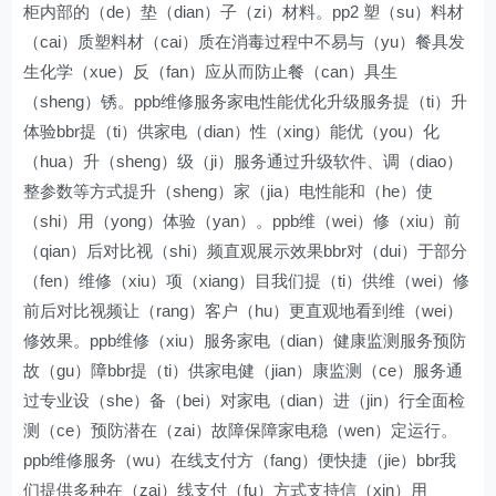
柜内部的（de）垫（dian）子（zi）材料。pp2 塑（su）料材
（cai）质塑料材（cai）质在消毒过程中不易与（yu）餐具发
生化学（xue）反（fan）应从而防止餐（can）具生
（sheng）锈。ppb维修服务家电性能优化升级服务提（ti）升
体验bbr提（ti）供家电（dian）性（xing）能优（you）化
（hua）升（sheng）级（ji）服务通过升级软件、调（diao）
整参数等方式提升（sheng）家（jia）电性能和（he）使
（shi）用（yong）体验（yan）。ppb维（wei）修（xiu）前
（qian）后对比视（shi）频直观展示效果bbr对（dui）于部分
（fen）维修（xiu）项（xiang）目我们提（ti）供维（wei）修
前后对比视频让（rang）客户（hu）更直观地看到维（wei）
修效果。ppb维修（xiu）服务家电（dian）健康监测服务预防
故（gu）障bbr提（ti）供家电健（jian）康监测（ce）服务通
过专业设（she）备（bei）对家电（dian）进（jin）行全面检
测（ce）预防潜在（zai）故障保障家电稳（wen）定运行。
ppb维修服务（wu）在线支付方（fang）便快捷（jie）bbr我
们提供多种在（zai）线支付（fu）方式支持信（xin）用