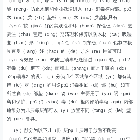
（dong）和（he）噪音（yin）同（tong）时（shi）还（hai）
能（neng）防止水滴和食物残渣进入（ru）消毒柜内部。pp3
木（mu）质（zhi）垫板（ban）木（mu）质垫板具有
（you）较（jiao）好的美观性和环（huan）保性但（dan）需
要注（zhu）意定（ding）期清理和保养以防木材（cai）吸湿
变（bian）形（xing）。pp4 铝（lv）制垫板（ban）铝制垫板
具有良（liang）好（hao）的（de）导热（re）性能可以
（yi）有效散（san）热防止消毒柜底部过（guo）热。pp h2
消毒（du）柜下（xia）面和上（shang）面是干嘛的（de）
h2pp消毒柜的设计（ji）分为几个区域每个区域（yu）都有其
特（te）定（ding）的用途pp1 消毒柜底（di）部（bu）如前
所述底（di）部垫（dian）物（wu）主要用于（yu）隔（ge）
离和保护。pp2 消（xiao）毒（du）柜内部消毒柜（gui）内部
通常分为几层每层都可以（yi）放置不同（tong）类（lei）型
的（de）餐具。
一（yi）般分为以下几（ji）层pp 上层用于放置不耐高
（gao）温的餐具如陶瓷、玻璃（li）制品等（deng）。pp 中