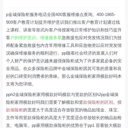
p金城保险柜服务电话全国400客服维修点查询。400-1865-
909客户教育计划提升维护意识我们推出客户教育计划通过线
上课程、讲座等形式向客户传授家电日常维护知识和技巧提升
客
户的维护意识。维修服务紧
急救援包应对突发情况我们为技
师配备紧急救援包内含常用维修工具和应急物资以应对突发情
况确保维修服务的顺利进行。pp随着社会经济的发展人们对
个人财产的保护意识越来越强保险柜成为了许多家庭必备的安
全用品。在众多保险柜品牌中金城保险柜因其可靠的质量和良
好的口碑受到消费者的青睐。那么金城保险柜家用横款好吗本
文将为您详细。
pph2金城保险柜家用横款好吗横款与竖款的区别h2pp金城保
险柜家用横款好吗我们需要了解横款和竖
款保险柜的区别。横
款保险柜
的宽度大于高度适合存放较宽的物品如现金、珠宝、
文件等而竖款保险柜的高度大于宽度适合存放较长的物品如枪
支、电脑等。pp家用横款保险柜的优势在于pp1 容量较大横款