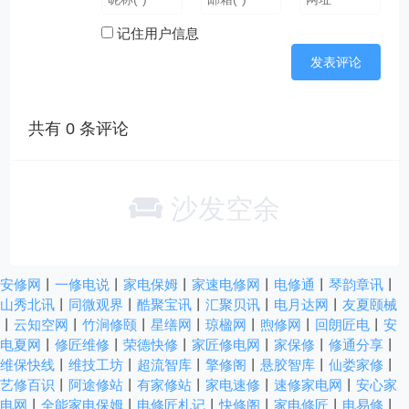
记住用户信息
共有
0
条评论
沙发空余
安修网
丨
一修电说
丨
家电保姆
丨
家速电修网
丨
电修通
丨
琴韵章讯
丨
山秀北讯
丨
同微观界
丨
酷聚宝讯
丨
汇聚贝讯
丨
电月达网
丨
友夏颐械
丨
云知空网
丨
竹涧修颐
丨
星缮网
丨
琼楹网
丨
煦修网
丨
回朗匠电
丨
安
电夏网
丨
修匠维修
丨
荣德快修
丨
家匠修电网
丨
家保修
丨
修通分享
丨
维保快线
丨
维技工坊
丨
超流智库
丨
擎修阁
丨
悬胶智库
丨
仙娄家修
丨
艺修百识
丨
阿途修站
丨
有家修站
丨
家电速修
丨
速修家电网
丨
安心家
电网
丨
全能家电保姆
丨
电修匠札记
丨
快修阁
丨
家电修匠
丨
电易修
丨