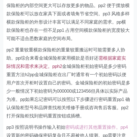
保险柜的内部空间更大可以存放更多的物品。pp2 便于摆放横
款保险柜可以放在家具下面或者墙角节省空间。pp3 风格多样
横款保险柜的外形设计丰富可以满足不同家庭的需求。pp横
款保险柜也存在一些不足pp1 占用空间横款保险柜的宽度较大
可能不适合悉数家庭的空间布局。
pp2 重量较重横款保险柜的重量较重搬运时可能需要多人协
助。pp综合来看金城保险柜家用横款是否好还
需根据家庭实
际情况和需求来决定。pph2
金城保险柜初始密码是多少密码
重置方法h2pp金城保险柜在出厂时通常有一个初始密码以便
用户首次开柜时设置自己的密码。金城保险柜的初始密码是多
少一般情况下初始密码为000000或123456但具体以实际产品
为准。pp如果忘记密码可以按照以下步骤进行密码重置pp1 确
认保险柜型号和品牌查找相关维修手册或咨询售后客服。pp2
打开保险柜找到密码重置按钮或插槽。
pp3 按照说明书操作输入初始
密码或进行其他重置操作。pp4
设置新的密码确保密码复杂且不易被他人猜测。pp需要注意