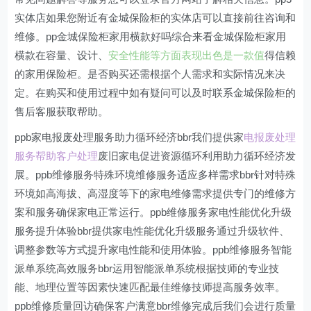
实体店如果您附近有金城保险柜的实体店可以直接前往咨询和
维修。pp金城保险柜家用横款好吗综合来看金城保险柜家用
横款在容量、设计、
安全性能等方面表现出色是一款值
得信赖
的家用保险柜。是否购买还需根据个人需求和实际情况来决
定。在购买和使用过程中如有疑问可以及时联系金城保险柜的
售后客服获取帮助。
ppb家电报废处理服务助力循环经济bbr我们提供家
电报废处理
服务帮助客户处理
废旧家电促进资源循环利用助力循环经济发
展。ppb维修服务特殊环境维修服务适应多样需求bbr针对特殊
环境如高海拔、高湿度等下的家电维修需求提供专门的维修方
案和服务确保家电正常运行。ppb维修服务家电性能优化升级
服务提升体验bbr提供家电性能优化升级服务通过升级软件、
调整参数等方式提升家电性能和使用体验。ppb维修服务智能
派单系统高效服务bbr运用智能派单系统根据技师的专业技
能、地理位置等因素快速匹配最佳维修技师提高服务效率。
ppb维修质量回访确保客户满意bbr维修完成后我们会进行质量