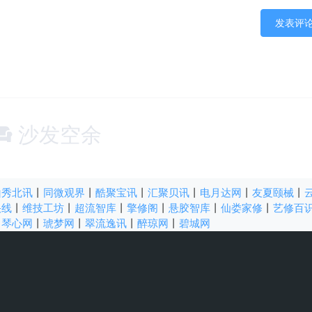
沙发空余
山秀北讯
丨
同微观界
丨
酷聚宝讯
丨
汇聚贝讯
丨
电月达网
丨
友夏颐械
丨
快线
丨
维技工坊
丨
超流智库
丨
擎修阁
丨
悬胶智库
丨
仙娄家修
丨
艺修百
丨
琴心网
丨
琥梦网
丨
翠流逸讯
丨
醉琼网
丨
碧城网