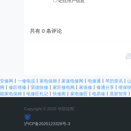
记住用户信息
共有
0
条评论
安修网
丨
一修电说
丨
家电保姆
丨
家速电修网
丨
电修通
丨
琴韵章讯
丨
网
丨
修匠维修
丨
荣德快修
丨
家匠修电网
丨
家保修
丨
修通分享
丨
维保
能家电保姆
丨
电修匠札记
丨
快修阁
丨
家电修匠
丨
电易修
丨
悬胶智库
Copyright © 2020 华琼绽闻
沪ICP备2025123328号-3