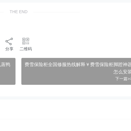
THE END
分享
二维码
么蒸鸭
费雪保险柜全国修服热线解释￥费雪保险柜脚蹬神
怎么安
下一篇>