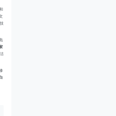
和
文
技
电
家
洁
修
白