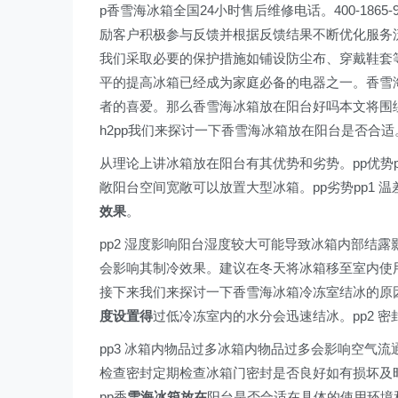
p香雪海冰箱全国24小时售后维修电话。400-18
励客户积极参与反馈并根据反馈结果不断优化服务
我们采取必要的保护措施如铺设防尘布、穿戴鞋套等
平的提高冰箱已经成为家庭必备的电器之一。香雪
者的喜爱。那么香雪海冰箱放在阳台好吗本文将围绕
h2pp我们来探讨一下香雪海冰箱放在阳台是否合适
从理论上讲冰箱放在阳台有其优势和劣势。pp优势p
敞阳台空间宽敞可以放置大型冰箱。pp劣势pp1
效果
。
pp2 湿度影响阳台湿度较大可能导致冰箱内部结
会影响其制冷效果。建议在冬天将冰箱移至室内使用以
接下来我们来探讨一下香雪海冰箱冷冻室结冰的原
度设置得
过低冷冻室内的水分会迅速结冰。pp2 
pp3 冰箱内物品过多冰箱内物品过多会影响空气流
检查密封定期检查冰箱门密封是否良好如有损坏及时更
pp香
雪海冰箱放在
阳台是否合适在具体的使用环境