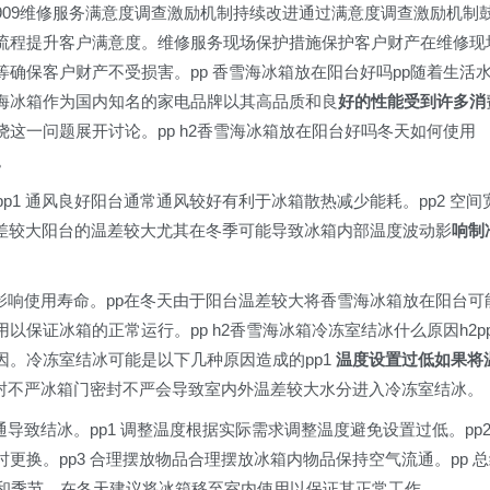
65-909维修服务满意度调查激励机制持续改进通过满意度调查激励机制
流程提升客户满意度。维修服务现场保护措施保护客户财产在维修现
确保客户财产不受损害。pp 香雪海冰箱放在阳台好吗pp随着生活
海冰箱作为国内知名的家电品牌以其高品质和良
好的性能受到许多消
这一问题展开讨论。pp h2香雪海冰箱放在阳台好吗冬天如何使用
。
p1 通风良好阳台通常通风较好有利于冰箱散热减少能耗。pp2 空间
 温差较大阳台的温差较大尤其在冬季可能导致冰箱内部温度波动影
响制
露影响使用寿命。pp在冬天由于阳台温差较大将香雪海冰箱放在阳台可
保证冰箱的正常运行。pp h2香雪海冰箱冷冻室结冰什么原因h2p
因。冷冻室结冰可能是以下几种原因造成的pp1
温度设置过低如果将
密封不严冰箱门密封不严会导致室内外温差较大水分进入冷冻室结冰。
通导致结冰。pp1 调整温度根据实际需求调整温度避免设置过低。pp
换。pp3 合理摆放物品合理摆放冰箱内物品保持空气流通。pp 总
和季节。在冬天建议将冰箱移至室内使用以保证其正常工作。