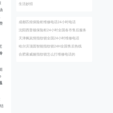
鼓
生活妙招
场
水
成都匹煌保险柜维修电话24小时电话
费
沈阳西普顿保险柜24小时全国各市售后服务
天津枫岚情指纹锁全国24小时维修电话
宽
哈尔滨顶固智能指纹锁24H全国售后热线
冷
合肥索威娅指纹锁怎么打维修电话的
能
p
温
2
结