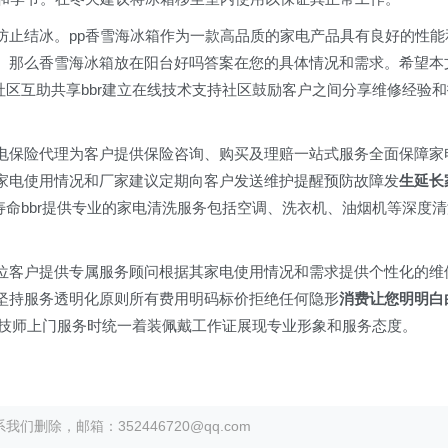
防止结冰。pp香雪海冰箱作为一款高品质的家电产品具有良好的性能
。那么香雪海冰箱放在阳台好吗答案在您的具体情况和需求。希望本
社区互助共享bbr建立在线技术支持社区鼓励客户之间分享维修经验和
为家电保险代理为客户提供保险咨询、购买及理赔一站式服务全面保障家
根据家电使用情况和厂家建议定期向客户发送维护提醒预防故障发
生延长
寿命bbr提供专业的家电清洗服务包括空调、洗衣机、油烟机等深度清
为每位客户提供专属服务顾问根据其家电使用情况和需求提供个性化的维
我们坚持服务透明化原则所有费用明码标价拒绝任何隐形
消费让您明明白
修技师上门服务时统一着装佩戴工作证展现专业形象和服务态度。
除，邮箱：352446720@qq.com