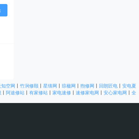
云知空网
丨
竹涧修颐
丨
星缮网
丨
琼楹网
丨
煦修网
丨
回朗匠电
丨
安电夏
识
丨
阿途修站
丨
有家修站
丨
家电速修
丨
速修家电网
丨
安心家电网
丨
全