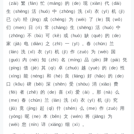
（zài）繁（fán）忙（máng）的（de）现（xiàn）代（dài）
生（shēng）活（huó）中（zhōng）洗（xǐ）衣（yī）机（jī）
已（yǐ）经（jīng）成（chéng）为（wèi）了（le）我（wǒ）
们（men）日（rì）常（cháng）生（shēng）活（huó）中
（zhōng）不（bù）可（kě）或（huò）缺（quē）的（de）
家（jiā）电（diàn）之（zhī）一（yī）。春（chūn）兰
（lán）洗（xǐ）衣（yī）机（jī）作（zuò）为（wèi）国
（guó）内（nèi）知（zhī）名（míng）品（pǐn）牌（pái）凭
（píng）借（jiè）其（qí）卓（zhuó）越（yuè）的（de）性
（xìng）能（néng）和（hé）良（liáng）好（hǎo）的（de）
口（kǒu）碑（bēi）深（shēn）受（shòu）消（xiāo）费
（fèi）者（zhě）的（de）喜（xǐ）爱（ài）。那（nà）么
（me）春（chūn）兰（lán）洗（xǐ）衣（yī）机（jī）究
（jiū）竟（jìng）起（qǐ）什（shén）么（me）作（zuò）用
（yòng）呢（ne）本（běn）文（wén）将（jiāng）为
（wèi）您（nín）详（xiáng）细（xì）。