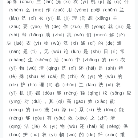
pp 春（chūn）兰（lán）洗（xǐ）衣（yī）机（jī）起（qǐ）什
（shén）么（me）作（zuò）用（yòng）pp春（chūn）兰
（lán）洗（xǐ）衣（yī）机（jī）理（lǐ）想（xiǎng）主
（zhǔ）要（yào）的（de）作（zuò）用（yòng）就（jiù）是
（shì）帮（bāng）助（zhù）我（wǒ）们（men）解（jiě）
决（jué）衣（yī）物（wù）洗（xǐ）涤（dí）的（de）难
（nán）题（tí）。无（wú）论（lùn）是（shì）日（rì）常
（cháng）生（shēng）活（huó）中（zhōng）的（de）衣
（yī）物（wù）清（qīng）洗（xǐ）还（hái）是（shì）特
（tè）殊（shū）材（cái）质（zhì）衣（yī）物（wù）的
（de）护（hù）理（lǐ）春（chūn）兰（lán）洗（xǐ）衣
（yī）机（jī）都（dōu）能（néng）轻（qīng）松（sōng）应
（yīng）对（duì）。其（qí）高（gāo）效（xiào）能
（néng）的（de）洗（xǐ）涤（dí）系（xì）统（tǒng）能
（néng）够（gòu）有（yǒu）效（xiào）之（zhī）清
（qīng）洁（jié）衣（yī）物（wù）还（hái）能（néng）保
（bǎo）护（hù）衣（yī）物（wù）的（de）纤（xiān）维