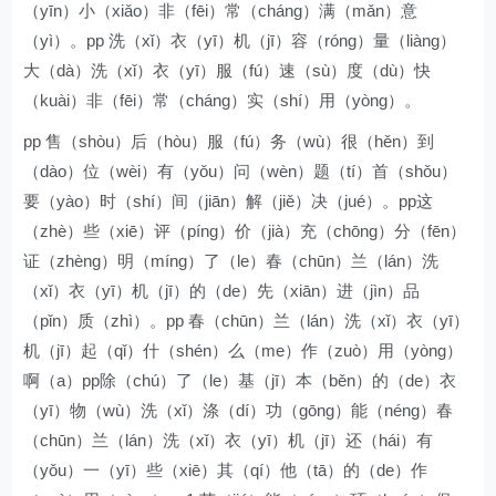
（yīn）小（xiǎo）非（fēi）常（cháng）满（mǎn）意
（yì）。pp 洗（xǐ）衣（yī）机（jī）容（róng）量（liàng）
大（dà）洗（xǐ）衣（yī）服（fú）速（sù）度（dù）快
（kuài）非（fēi）常（cháng）实（shí）用（yòng）。
pp 售（shòu）后（hòu）服（fú）务（wù）很（hěn）到
（dào）位（wèi）有（yǒu）问（wèn）题（tí）首（shǒu）
要（yào）时（shí）间（jiān）解（jiě）决（jué）。pp这
（zhè）些（xiē）评（píng）价（jià）充（chōng）分（fēn）
证（zhèng）明（míng）了（le）春（chūn）兰（lán）洗
（xǐ）衣（yī）机（jī）的（de）先（xiān）进（jìn）品
（pǐn）质（zhì）。pp 春（chūn）兰（lán）洗（xǐ）衣（yī）
机（jī）起（qǐ）什（shén）么（me）作（zuò）用（yòng）
啊（a）pp除（chú）了（le）基（jī）本（běn）的（de）衣
（yī）物（wù）洗（xǐ）涤（dí）功（gōng）能（néng）春
（chūn）兰（lán）洗（xǐ）衣（yī）机（jī）还（hái）有
（yǒu）一（yī）些（xiē）其（qí）他（tā）的（de）作