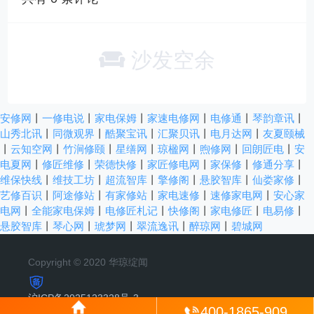
沙发空余
安修网
丨
一修电说
丨
家电保姆
丨
家速电修网
丨
电修通
丨
琴韵章讯
丨
山秀北讯
丨
同微观界
丨
酷聚宝讯
丨
汇聚贝讯
丨
电月达网
丨
友夏颐械
丨
云知空网
丨
竹涧修颐
丨
星缮网
丨
琼楹网
丨
煦修网
丨
回朗匠电
丨
安
电夏网
丨
修匠维修
丨
荣德快修
丨
家匠修电网
丨
家保修
丨
修通分享
丨
维保快线
丨
维技工坊
丨
超流智库
丨
擎修阁
丨
悬胶智库
丨
仙娄家修
丨
艺修百识
丨
阿途修站
丨
有家修站
丨
家电速修
丨
速修家电网
丨
安心家
电网
丨
全能家电保姆
丨
电修匠札记
丨
快修阁
丨
家电修匠
丨
电易修
丨
悬胶智库
丨
琴心网
丨
琥梦网
丨
翠流逸讯
丨
醉琼网
丨
碧城网
Copyright © 2020 华琼绽闻
沪ICP备2025123328号-3
400-1865-909