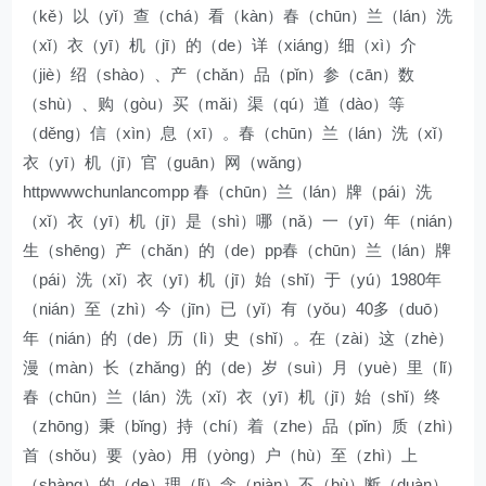
（kě）以（yǐ）查（chá）看（kàn）春（chūn）兰（lán）洗
（xǐ）衣（yī）机（jī）的（de）详（xiáng）细（xì）介
（jiè）绍（shào）、产（chǎn）品（pǐn）参（cān）数
（shù）、购（gòu）买（mǎi）渠（qú）道（dào）等
（děng）信（xìn）息（xī）。春（chūn）兰（lán）洗（xǐ）
衣（yī）机（jī）官（guān）网（wǎng）
httpwwwchunlancompp 春（chūn）兰（lán）牌（pái）洗
（xǐ）衣（yī）机（jī）是（shì）哪（nǎ）一（yī）年（nián）
生（shēng）产（chǎn）的（de）pp春（chūn）兰（lán）牌
（pái）洗（xǐ）衣（yī）机（jī）始（shǐ）于（yú）1980年
（nián）至（zhì）今（jīn）已（yǐ）有（yǒu）40多（duō）
年（nián）的（de）历（lì）史（shǐ）。在（zài）这（zhè）
漫（màn）长（zhǎng）的（de）岁（suì）月（yuè）里（lǐ）
春（chūn）兰（lán）洗（xǐ）衣（yī）机（jī）始（shǐ）终
（zhōng）秉（bǐng）持（chí）着（zhe）品（pǐn）质（zhì）
首（shǒu）要（yào）用（yòng）户（hù）至（zhì）上
（shàng）的（de）理（lǐ）念（niàn）不（bù）断（duàn）