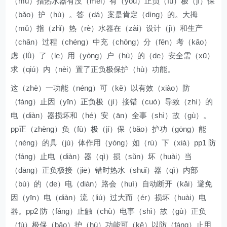
（mǔ）指热水器有没（méi）有（yǒu）正负（fù）极（jí）保
（bǎo）护（hù）。答（dá）案是肯定（dìng）的。大拇
（mǔ）指（zhǐ）热（rè）水器在（zài）设计（jì）和生产
（chǎn）过程（chéng）中充（chōng）分（fēn）考（kǎo）
虑（lǜ）了（le）用（yòng）户（hù）的（de）安全需（xū）
求（qiú）内（nèi）置了正负极保护（hù）功能。
这（zhè）一功能（néng）可（kě）以有效（xiào）防
（fáng）止因（yīn）正负极（jí）接错（cuò）导致（zhì）的
电（diàn）器损坏和（hé）安（ān）全事（shì）故（gù）。
pp正（zhèng）负（fù）极（jí）保（bǎo）护功（gōng）能
（néng）的具（jù）体作用（yòng）如（rú）下（xià）pp1 防
（fáng）止电（diàn）器（qì）损（sǔn）坏（huài）当
（dāng）正负极接（jiē）错时热水（shuǐ）器（qì）内部
（bù）的（de）电（diàn）路会（huì）自动断开（kāi）避免
因（yīn）电（diàn）流（liú）过大而（ér）损坏（huài）电
器。pp2 防（fáng）止触（chù）电事（shì）故（gù）正负
（fù）极保（bǎo）护（hù）功能可（kě）以防（fáng）止用