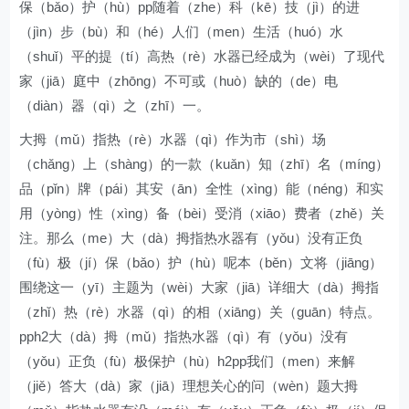
保（bǎo）护（hù）pp随着（zhe）科（kē）技（jì）的进
（jìn）步（bù）和（hé）人们（men）生活（huó）水
（shuǐ）平的提（tí）高热（rè）水器已经成为（wèi）了现代
家（jiā）庭中（zhōng）不可或（huò）缺的（de）电
（diàn）器（qì）之（zhī）一。
大拇（mǔ）指热（rè）水器（qì）作为市（shì）场
（chǎng）上（shàng）的一款（kuǎn）知（zhī）名（míng）
品（pǐn）牌（pái）其安（ān）全性（xìng）能（néng）和实
用（yòng）性（xìng）备（bèi）受消（xiāo）费者（zhě）关
注。那么（me）大（dà）拇指热水器有（yǒu）没有正负
（fù）极（jí）保（bǎo）护（hù）呢本（běn）文将（jiāng）
围绕这一（yī）主题为（wèi）大家（jiā）详细大（dà）拇指
（zhǐ）热（rè）水器（qì）的相（xiāng）关（guān）特点。
pph2大（dà）拇（mǔ）指热水器（qì）有（yǒu）没有
（yǒu）正负（fù）极保护（hù）h2pp我们（men）来解
（jiě）答大（dà）家（jiā）理想关心的问（wèn）题大拇