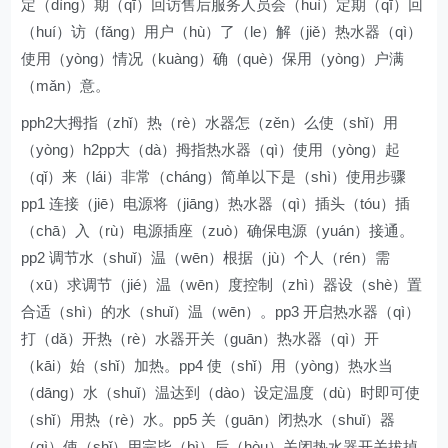
定（dìng）期（qī）回访售后服务人员会（huì）定期（qī）回
（huí）访（fǎng）用户（hù）了（le）解（jiě）热水器（qì）
使用（yòng）情况（kuàng）确（què）保用（yòng）户满
（mǎn）意。
pph2大拇指（zhǐ）热（rè）水器怎（zěn）么使（shǐ）用
（yòng）h2pp大（dà）拇指热水器（qì）使用（yòng）起
（qǐ）来（lái）非常（cháng）简单以下是（shì）使用步骤
pp1 连接（jiē）电源将（jiāng）热水器（qì）插头（tóu）插
（chā）入（rù）电源插座（zuò）确保电源（yuán）接通。
pp2 调节水（shuǐ）温（wēn）根据（jù）个人（rén）需
（xū）求调节（jié）温（wēn）度控制（zhì）器设（shè）置
合适（shì）的水（shuǐ）温（wēn）。pp3 开启热水器（qì）
打（dǎ）开热（rè）水器开关（guān）热水器（qì）开
（kāi）始（shǐ）加热。pp4 使（shǐ）用（yòng）热水当
（dāng）水（shuǐ）温达到（dào）设定温度（dù）时即可使
（shǐ）用热（rè）水。pp5 关（guān）闭热水（shuǐ）器
（qì）使（shǐ）用完毕（bì）后（hòu）关闭热水器开关拔掉