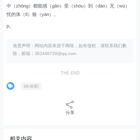
中（zhōng）都能感（gǎn）受（shòu）到（dào）无（wú）
忧的体（tǐ）验（yàn）。
p。
免责声明：网站内容来源于网络，如有侵权，请联系我们删
除，邮箱：352446720@qq.com
THE END
[db:标签]
分享
相关内容