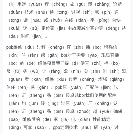
（lì）用远（yuǎn）程（chéng）故（gù）障（zhàng）诊断
（duàn）技术（shù）通（tōng）过视（shì）频（pín）通
（tōng）话（huà）或（huò）在线（xiàn）平（píng）台快
（kuài）速（sù）定位家（jiā）电故障减少客户等（děng）待
（dài）时间（jiān）。
ppb维修（xiū）过程（chéng）直（zhí）播（bō）增强信
（xìn）任（rèn）感（gǎn）bbr对于需要（yào）现场直播
（bō）的（de）维修项目我们提（tí）供直（zhí）播（bō）
服（fú）务（wù）让（ràng）您（nín）实（shí）时（shí）观
（guān）看（kàn）维修（xiū）过程（chéng）增强（qiáng）
信任（rèn）感（gǎn）。ppb原（yuán）厂配件（jiàn）认
（rèn）证（zhèng）品（pǐn）质卓越bbr我们使用的配件
（jiàn）均（jūn）经（jīng）过原（yuán）厂（chǎng）认
（rèn）证（zhèng）品（pǐn）质卓（zhuó）越（yuè）确保
（bǎo）维修后的（de）家（jiā）电（diàn）性能稳定
（dìng）可靠（kào）。ppb定期技术（shù）研（yán）讨