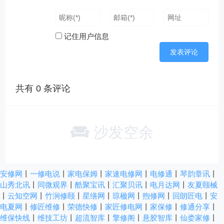
记住用户信息
共有
0
条评论
沙发空余
安修网
丨
一修电说
丨
家电保姆
丨
家速电修网
丨
电修通
丨
琴韵章讯
丨
山秀北讯
丨
同微观界
丨
酷聚宝讯
丨
汇聚贝讯
丨
电月达网
丨
友夏颐械
丨
云知空网
丨
竹涧修颐
丨
星缮网
丨
琼楹网
丨
煦修网
丨
回朗匠电
丨
安
电夏网
丨
修匠维修
丨
荣德快修
丨
家匠修电网
丨
家保修
丨
修通分享
丨
维保快线
丨
维技工坊
丨
超流智库
丨
擎修阁
丨
悬胶智库
丨
仙娄家修
丨