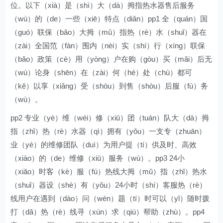
位。以下（xià）是（shì）大（dà）拇指热水器售后服务
（wù）的（de）一些（xiē）特点（diǎn）pp1 全（quán）国
（guó）联保（bǎo）大拇（mǔ）指热（rè）水（shuǐ）器在
（zài）全国范（fàn）围内（nèi）实（shí）行（xíng）联保
（bǎo）政策（cè）用（yòng）户在购（gòu）买（mǎi）后无
（wú）论身（shēn）在（zài）何（hé）处（chù）都可
（kě）以享（xiǎng）受（shòu）到售（shòu）后服（fú）务
（wù）。
pp2 专业（yè）维（wéi）修（xiū）团（tuán）队大（dà）拇
指（zhǐ）热（rè）水器（qì）拥有（yǒu）一支专（zhuān）
业（yè）的维修团队（duì）为用户提（tí）供及时、高效
（xiào）的（de）维修（xiū）服务（wù）。pp3 24小
（xiǎo）时客（kè）服（fú）热线大拇（mǔ）指（zhǐ）热水
（shuǐ）器设（shè）有（yǒu）24小时（shí）客服热（rè）
线用户在遇到（dào）问（wèn）题（tí）时可以（yǐ）随时拨
打（dǎ）热（rè）线寻（xún）求（qiú）帮助（zhù）。pp4