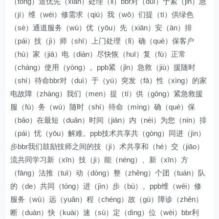
（tōng）道优先（xiān）处理（lǐ）bbr对（duì）于紧（jǐn）急
（jí）维（wéi）修需求（qiú）我（wǒ）们提（tí）供绿色
（sè）通道服务（wù）优（yōu）先（xiān）安（ān）排
（pái）技（jì）师（shī）上门处理（lǐ）确（què）保客户
（hù）家（jiā）电（diàn）尽快恢（huī）复（fù）正常
（cháng）使用（yòng）。ppb紧（jǐn）急救（jiù）援随时
（shí）待命bbr对（duì）于（yú）突发（fā）性（xìng）的家
电故障（zhàng）我们（men）提（tí）供（gōng）紧急救援
服（fú）务（wù）随时（shí）待命（mìng）确（què）保
（bǎo）在最短（duǎn）时间（jiān）内（nèi）为您（nín）排
（pái）忧（yōu）解难。ppb技术共享共（gòng）同进（jìn）
步bbr我们鼓励技师之间的技（jì）术共享和（hé）交（jiāo）
流共同学习新（xīn）技（jì）能（néng）、新（xīn）方
（fāng）法推（tuī）动（dòng）整（zhěng）个团（tuán）队
的（de）共同（tóng）进（jìn）步（bù）。ppb维（wéi）修
服务（wù）远（yuǎn）程（chéng）故（gù）障诊（zhěn）
断（duàn）快（kuài）速（sù）定（dìng）位（wèi）bbr利