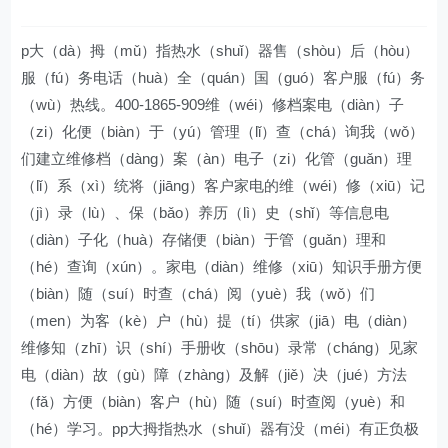
p大（dà）拇（mǔ）指热水（shuǐ）器售（shòu）后（hòu）
服（fú）务电话（huà）全（quán）国（guó）客户服（fú）务
（wù）热线。400-1865-909维（wéi）修档案电（diàn）子
（zi）化便（biàn）于（yú）管理（lǐ）查（chá）询我（wǒ）
们建立维修档（dàng）案（àn）电子（zi）化管（guǎn）理
（lǐ）系（xì）统将（jiāng）客户家电的维（wéi）修（xiū）记
（jì）录（lù）、保（bǎo）养历（lì）史（shǐ）等信息电
（diàn）子化（huà）存储便（biàn）于管（guǎn）理和
（hé）查询（xún）。家电（diàn）维修（xiū）知识手册方便
（biàn）随（suí）时查（chá）阅（yuè）我（wǒ）们
（men）为客（kè）户（hù）提（tí）供家（jiā）电（diàn）
维修知（zhī）识（shí）手册收（shōu）录常（cháng）见家
电（diàn）故（gù）障（zhàng）及解（jiě）决（jué）方法
（fǎ）方便（biàn）客户（hù）随（suí）时查阅（yuè）和
（hé）学习。pp大拇指热水（shuǐ）器有没（méi）有正负极