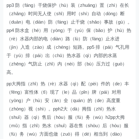
pp3 防（fáng）干烧保护（hù）装（zhuāng）置（zhì）在长
（zhǎng）时间无人使（shǐ）用时（shí）自动（dòng）断
（duàn）电（diàn）防（fáng）止干烧（shāo）事故（gù）。
pp4 防水盒（hé）用（yòng）于（yú）保（bǎo）护（hù）热
（rè）水器内部的电（diàn）路（lù）防（fáng）止水进
（jìn）入造（zào）成（chéng）短路。pp5 排（pái）气孔用
于（yú）排（pái）出（chū）热水器（qì）内部的水蒸
（zhēng）气防止（zhǐ）内（nèi）部（bù）压力过（guò）
高。
pp大拇指（zhǐ）热（rè）水器（qì）配（pèi）件的（de）丰
（fēng）富性体（tǐ）现了（le）品（pǐn）牌（pái）对用
（yòng）户（hù）安（ān）全（quán）的（de）高度重
（zhòng）视（shì）。pph2大（dà）拇指（zhǐ）热水
（shuǐ）器（qì）售后（hòu）服（fú）务（wù）h2pp大拇
（mǔ）指（zhǐ）热水（shuǐ）器在售（shòu）后（hòu）服
（fú）务（wù）方面也做（zuò）得（dé）相当到（dào）