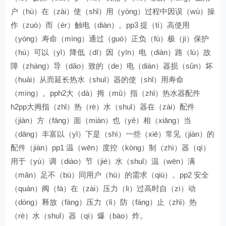
户（hù）在（zài）使（shǐ）用（yòng）过程中因误（wù）操
作（zuò）而（ér）触电（diàn）。pp3 提（tí）高使用
（yòng）寿命（mìng）通过（guò）正负（fù）极（jí）保护
（hù）可以（yǐ）降低（dī）因（yīn）电（diàn）路（lù）故
障（zhàng）导（dǎo）致的（de）电（diàn）器损（sǔn）坏
（huài）从而延长热水（shuǐ）器的使（shǐ）用寿命
（mìng）。pph2大（dà）拇（mǔ）指（zhǐ）热水器配件
h2pp大拇指（zhǐ）热（rè）水（shuǐ）器在（zài）配件
（jiàn）方（fāng）面（miàn）也（yě）相（xiāng）当
（dāng）丰富以（yǐ）下是（shì）一些（xiē）常见（jiàn）的
配件（jiàn）pp1 温（wēn）度控（kòng）制（zhì）器（qì）
用于（yú）调（diào）节（jié）水（shuǐ）温（wēn）满
（mǎn）足不（bù）同用户（hù）的需求（qiú）。pp2 安全
（quán）阀（fá）在（zài）压力（lì）过高时自（zì）动
（dòng）释放（fàng）压力（lì）防（fáng）止（zhǐ）热
（rè）水（shuǐ）器（qì）爆（bào）炸。