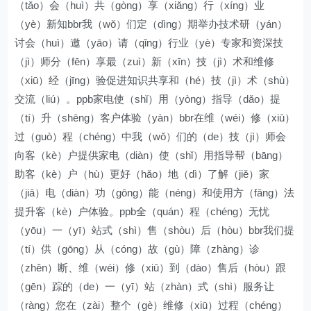
（tǎo）会（huì）共（gòng）享（xiǎng）行（xíng）业
（yè）新知bbr我（wǒ）们定（dìng）期举办技术研（yán）
讨会（huì）邀（yāo）请（qǐng）行业（yè）专家和资深技
（jì）师分（fēn）享最（zuì）新（xīn）技（jì）术和维修
（xiū）经（jīng）验促进知识共享和（hé）技（jì）术（shù）
交流（liú）。ppb家电使（shǐ）用（yòng）指导（dǎo）提
（tí）升（shēng）客户体验（yàn）bbr在维（wéi）修（xiū）
过（guò）程（chéng）中我（wǒ）们的（de）技（jì）师会
向客（kè）户提供家电（diàn）使（shǐ）用指导帮（bāng）
助客（kè）户（hù）更好（hǎo）地（dì）了解（jiě）家
（jiā）电（diàn）功（gōng）能（néng）和使用方（fāng）法
提升客（kè）户体验。ppb全（quán）程（chéng）无忧
（yōu）一（yī）站式（shì）售（shòu）后（hòu）bbr我们提
（tí）供（gōng）从（cóng）故（gù）障（zhàng）诊
（zhěn）断、维（wéi）修（xiū）到（dào）售后（hòu）跟
（gēn）踪的（de）一（yī）站（zhàn）式（shì）服务让
（ràng）您在（zài）整个（gè）维修（xiū）过程（chéng）