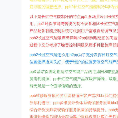
庭取暖的理想选择。pph2长虹空气能能制冷吗h2
以下是长虹空气能制冷的特点pp1 多场景应用长
用。pp2 环保节能与传统的制冷设备相比长虹空气
产品配备智能控制系统可根据用户需求自动调节温
pph2长虹空气能吸声降噪吗h2pp回到理想初的
过程中充分考虑了噪音控制问题采用多种措施降低
pph2长虹空气能怎么用h2pp为了充分发挥长虹
位置选择通风良好、便于维护的位置安装空气能产品
pp3 清洁保养定期清洁空气能产品的过滤网和散热
度消耗能源。pp长虹空气能产品在吸声降噪、取
能无疑是一个值得信赖的选择。
ppb维修服务预约灵活调整适应客户需求bbr我
务顺利进行。ppb多维度评价体系确保服务质量b
综合评价技师表现确保服务质量的持续提升。ppb
跟进到维修后回访全程为客户提供保障让客户无后顾