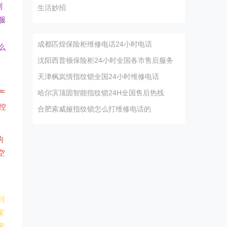
制
生活妙招
服
成都匹煌保险柜维修电话24小时电话
么
沈阳西普顿保险柜24小时全国各市售后服务
天津枫岚情指纹锁全国24小时维修电话
产
哈尔滨顶固智能指纹锁24H全国售后热线
控
合肥索威娅指纹锁怎么打维修电话的
构
空
到
家
家