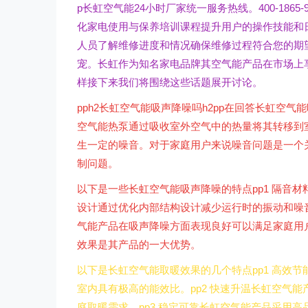
p长虹空气能24小时厂家统一服务热线。400-18
化家电使用与保养培训课程提升用户的操作技能和
人员了解维修进度和情况确保维修过程符合您的期
宠。长虹作为知名家电品牌其空气能产品在市场上
样接下来我们将围绕这些话题展开讨论。
pph2长虹空气能吸声降噪吗h2pp在回答长虹空
空气能热泵通过吸收室外空气中的热量将其转移到
生一定的噪音。对于家庭用户来说噪音问题是一个
制问题。
以下是一些长虹空气能吸声降噪的特点pp1 隔音材
设计通过优化内部结构设计减少运行时的振动和噪音
气能产品在吸声降噪方面表现良好可以满足家庭用户的
效果是其产品的一大优势。
以下是长虹空气能取暖效果的几个特点pp1 高效
室内具有极高的能效比。pp2 快速升温长虹空气
庭取暖需求。pp3 稳定可靠长虹空气能产品采用