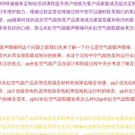
65-909维修服务定制化培训课程提升用户技能为客户或家庭成员提供定
日常维护能力。维修过程监督在维修过程中您可以随时联系我们的客
望。pp随着科技的进步空气能热泵产品逐渐成为家庭取暖和制冷的新
享有良好的口碑。那么长虹空气能吸声降噪吗长虹空气能取暖效果怎
气能吸声降噪吗这个问题之前我们先来了解一下什么是空气能吸声降噪。
室内从而实现取暖或制冷的效果。在这个过程中空气能热泵的运行会
关注的焦点。pp长虹空气能产品在设计和制造过程中充分考虑了噪音
料长虹空气能产品采用优质隔音材料有效降低噪音传播。pp2 优化结
。pp3 低噪音电机选用低噪音电机降低电机运行时的噪音。pp长虹
噪音需求。pph2长虹空气能取暖效果怎么样h2pp长虹空气能取暖
节能长虹空气能产品采用热泵技术利用逆卡诺循环原理将室外热量转移
能产品采用先进的压缩机技术和优化设计能够在短时间内快速升温满足
高品质组件经过严格检测确保产品稳定可靠。pp长虹空气能取暖有效是