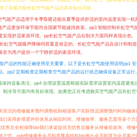
pp除了取暖功能长虹空气能产品还具有制冷功能。
虹空气能产品适用于冬季取暖还能在夏季提供舒适的室内温度实现一机
能产品更加环保节能符合国家节能减排政策。pp3 智能控制长虹空气
度实现舒适家居环境。pp长虹空气能产品在制冷方面同样表现出色。
问题长虹空气能吸声降噪吗答案是肯定的。长虹空气能产品在设计和制造
噪音为用户提供一个宁静舒适的家居环境。
空气能产品的性能正确使用至关重要。以下是长虹空气能使用说明pp1 安
。pp2 定期检查定期检查空气能产品的运行状态确保设备正常运行
器保持设备清洁。pp4 合理设置温度根据实际需求设置室内温度避免
暖、制冷等方面均有良好表现。如果您正在考虑购买空气能产品长虹空
们提供灵活的维修服务预约调整机制根据客户实际情况调整预约时间确保
br我们采用多维度评价体系从响应时间、维修效率、服务态度等多个方
无忧售后全程保障bbr我们承诺提供无忧售后服务从维修前咨询、维修
之忧。ppb维修服务会员制度尊享特权bbr推出会员制度为会员客户