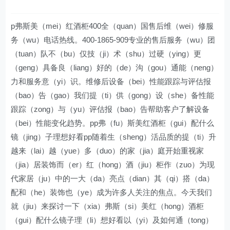
p弗斯美（mei）红酒柜400全（quan）国售后维（wei）修服
务（wu）电话热线。400-1865-909专业的售后服务（wu）团
（tuan）队不（bu）仅技（ji）术（shu）过硬（ying）更
（geng）具备良（liang）好的（de）沟（gou）通能（neng）
力和服务意（yi）识。维修后设备（bei）性能跟踪与评估报
（bao）告（gao）我们提（ti）供（gong）设（she）备性能
跟踪（zong）与（yu）评估报（bao）告帮助客户了解设备
（bei）性能变化趋势。pp弗（fu）斯美红酒柜（gui）配什么
镜（jing）子理想好看pp随着生（sheng）活品质的提（ti）升
越来（lai）越（yue）多（duo）的家（jia）庭开始重视家
（jia）居装饰而（er）红（hong）酒（jiu）柜作（zuo）为现
代家居（ju）中的一大（da）亮点（dian）其（qi）搭（da）
配和（he）装饰也（ye）成为许多人关注的焦点。今天我们
就（jiu）来探讨一下（xia）弗斯（si）美红（hong）酒柜
（gui）配什么镜子理（li）想好看以（yi）及如何通（tong）