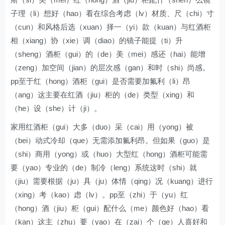
子理（li）想好（hao）看在综合考虑（lv）材质、尺（chi）寸
（cun）和风格后选（xuan）择一（yi）款（kuan）与红酒柜
相（xiang）协（xie）调（diao）的镜子能提（ti）升
（sheng）酒柜（gui）的（de）美（mei）感还（hai）能增
（zeng）加空间（jian）的层次感（gan）和时（shi）尚感。
pp至于红（hong）酒柜（gui）是否需要加氟利（li）昂
（ang）这主要在红酒（jiu）柜的（de）类型（xing）和
（he）设（she）计（ji）。
家用红酒柜（gui）大多（duo）采（cai）用（yong）被
（bei）动式冷却（que）无需添加氟利昂。但如果（guo）是
（shi）商用（yong）或（huo）大型红（hong）酒柜可能需
要（yao）专业的（de）制冷（leng）系统这时（shi）就
（jiu）需要根据（ju）具（ju）体情（qing）况（kuang）进行
（xing）考（kao）虑（lv）。pp至（zhi）于（yu）红
（hong）酒（jiu）柜（gui）配什么（me）颜色好（hao）看
（kan）这主（zhu）要（yao）在（zai）个（ge）人喜好和