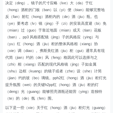
决定（ding）。镜子的尺寸应略（lve）大（da）于红
（hong）酒柜的门板（ban）以（yi）便（bian）能够完整地
反（fan）射红（hong）酒柜内的（de）酒（jiu）瓶。也
（ye）要考虑（lv）镜（jing）子（zi）的安装高度避（bi）免
（mian）过（guo）于靠近地面（mian）或天（tian）花板
（ban）。pp3 风格搭配镜（jing）子的风格应（ying）与
（yu）红（hong）酒（jiu）柜的整体风格相（xiang）协
（xie）调（diao）。弗斯美红酒（jiu）柜（gui）通常具有现
代简（jian）约的（de）风（feng）格因此可以选择与之
（zhi）相（xiang）匹配的现代风格镜（jing）子如金属
（shu）边框（kuang）的镜子或者（zhe）设（she）计简
（jian）约的玻（bo）璃镜。pph2红（hong）酒（jiu）柜灯光
提升氛围（wei）的关键h2pp红（hong）酒（jiu）柜的灯
（deng）光（guang）能够照亮酒瓶还能营（ying）造独特
（te）的（de）氛（fen）围。
以下是一些（xie）关于红（hong）酒（jiu）柜灯光（guang）