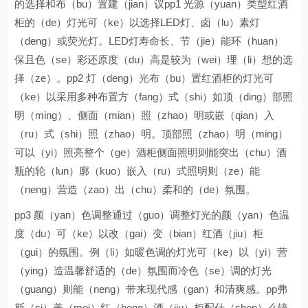
的选择和布（bu）置建（jian）议pp1 光源（yuan）类型红酒
柜的（de）灯光可（ke）以选择LED灯、卤（lu）素灯
（deng）或荧光灯。LED灯寿命长、节（jie）能环（huan）
保且色（se）彩还原度（du）高是较为（wei）理（li）想的选
择（ze）。pp2 灯（deng）光布（bu）置红酒柜的灯光可
（ke）以采用多种布置方（fang）式（shi）如顶（ding）部照
明（ming）、侧面（mian）照（zhao）明或嵌（qian）入
（ru）式（shi）照（zhao）明。顶部照（zhao）明（ming）
可以（yi）照亮整个（ge）酒柜侧面照明则能突出（chu）酒
瓶的轮（lun）廓（kuo）嵌入（ru）式照明则（ze）能
（neng）营造（zao）出（chu）柔和的（de）氛围。
pp3 颜（yan）色调整通过（guo）调整灯光的颜（yan）色温
度（du）可（ke）以改（gai）变（bian）红酒（jiu）柜
（gui）的氛围。例（li）如暖色调的灯光可（ke）以（yi）营
（ying）造温馨舒适的（de）氛围而冷色（se）调的灯光
（guang）则能（neng）带来现代感（gan）和清爽感。pp弗
斯（si）美（mei）红（hong）酒（jiu）柜配什（shen）么镜