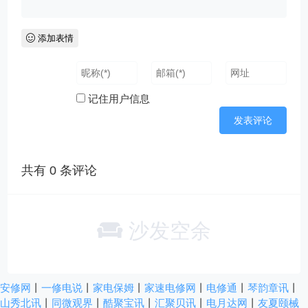
添加表情
记住用户信息
共有
0
条评论
沙发空余
安修网
丨
一修电说
丨
家电保姆
丨
家速电修网
丨
电修通
丨
琴韵章讯
丨
山秀北讯
丨
同微观界
丨
酷聚宝讯
丨
汇聚贝讯
丨
电月达网
丨
友夏颐械