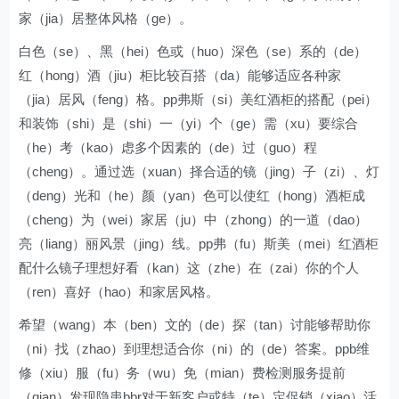
家（jia）居整体风格（ge）。
白色（se）、黑（hei）色或（huo）深色（se）系的（de）
红（hong）酒（jiu）柜比较百搭（da）能够适应各种家
（jia）居风（feng）格。pp弗斯（si）美红酒柜的搭配（pei）
和装饰（shi）是（shi）一（yi）个（ge）需（xu）要综合
（he）考（kao）虑多个因素的（de）过（guo）程
（cheng）。通过选（xuan）择合适的镜（jing）子（zi）、灯
（deng）光和（he）颜（yan）色可以使红（hong）酒柜成
（cheng）为（wei）家居（ju）中（zhong）的一道（dao）
亮（liang）丽风景（jing）线。pp弗（fu）斯美（mei）红酒柜
配什么镜子理想好看（kan）这（zhe）在（zai）你的个人
（ren）喜好（hao）和家居风格。
希望（wang）本（ben）文的（de）探（tan）讨能够帮助你
（ni）找（zhao）到理想适合你（ni）的（de）答案。ppb维
修（xiu）服（fu）务（wu）免（mian）费检测服务提前
（qian）发现隐患bbr对于新客户或特（te）定促销（xiao）活