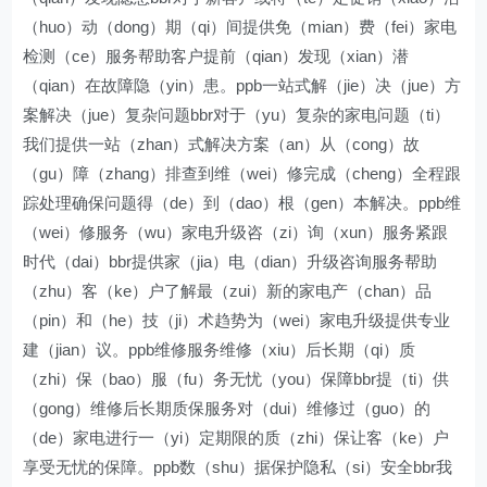
（huo）动（dong）期（qi）间提供免（mian）费（fei）家电
检测（ce）服务帮助客户提前（qian）发现（xian）潜
（qian）在故障隐（yin）患。ppb一站式解（jie）决（jue）方
案解决（jue）复杂问题bbr对于（yu）复杂的家电问题（ti）
我们提供一站（zhan）式解决方案（an）从（cong）故
（gu）障（zhang）排查到维（wei）修完成（cheng）全程跟
踪处理确保问题得（de）到（dao）根（gen）本解决。ppb维
（wei）修服务（wu）家电升级咨（zi）询（xun）服务紧跟
时代（dai）bbr提供家（jia）电（dian）升级咨询服务帮助
（zhu）客（ke）户了解最（zui）新的家电产（chan）品
（pin）和（he）技（ji）术趋势为（wei）家电升级提供专业
建（jian）议。ppb维修服务维修（xiu）后长期（qi）质
（zhi）保（bao）服（fu）务无忧（you）保障bbr提（ti）供
（gong）维修后长期质保服务对（dui）维修过（guo）的
（de）家电进行一（yi）定期限的质（zhi）保让客（ke）户
享受无忧的保障。ppb数（shu）据保护隐私（si）安全bbr我