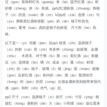
过（guo）装饰和灯光（guang）来（lai）提升红酒（jiu）柜
的整（zheng）体（ti）美感。pph2红酒柜装（zhuang）饰镜
子（zi）的选（xuan）择（ze）h2pp在（zai）选择（ze）与
（yu）弗斯美红酒柜搭配（pei）的（de）镜子时首先
（xian）要考（kao）虑的是镜子的材质、尺寸和（he）风
格。
以下是一（yi）些建（jian）议pp1 材质（zhi）选择镜子
（zi）的材（cai）质（zhi）有多种（zhong）如玻璃、金属
（shu）、木质等。对于弗（fu）斯（si）美红酒（jiu）柜建
议（yi）选择玻（bo）璃（li）或金（jin）属（shu）材质
（zhi）的（de）镜子。玻璃（li）镜（jing）面（mian）能够
（gou）反射红酒（jiu）柜内的（de）酒（jiu）瓶增加空
（kong）间（jian）的层（ceng）次感金属材质则能带来现代
感（gan）和时（shi）尚气（qi）息。
pp2 尺寸（cun）选择镜子（zi）的尺（chi）寸应（ying）根
据红（hong）酒柜的（de）大（da）小和摆（bai）放位置来