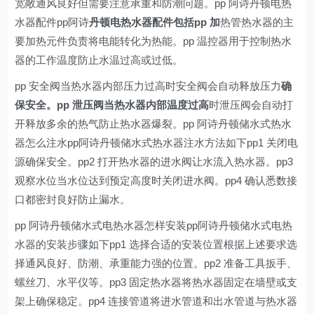
宽敞通风良好但需要注意承重和防潮问题。pp 阿诗丹顿电热
水器配件pp阿诗
丹顿电热水器配件包括pp 加
热管热水器的主
要加热元件负责将电能转化为热能。pp 温控器用于控制热水
器的工作温度防止水温过高或过低。
pp 安全阀当热水器内部压力过高时安全阀会自动释放压力
确
保安全。pp 泄压阀当热水器内部温度过高
时泄压阀会自动打
开释放多余的热气防止热水器爆裂。pp 阿诗丹顿储水式热水
器怎么注水pp阿诗丹顿储水式热水器注水方法如下pp1 关闭电
源确保安全。pp2 打开热水器的进水阀让水流入热水器。pp3
观察水位当水位达到预定高度时关闭进水阀。pp4 确认悉数接
口都密封良好防止漏水。
pp 阿诗丹顿储水式电热水器怎样安装pp阿诗丹顿储水式电热
水器的安装步骤如下pp1 选择合适的安装位置根据上述要求选
择通风良好、防潮、承重能力强的位置。pp2 准备工具扳手、
螺丝刀、水平仪等。pp3 固定热水器将热水器固定在墙壁或支
架上确保稳定。pp4 连接管道将进水管道和出水管道与热水器