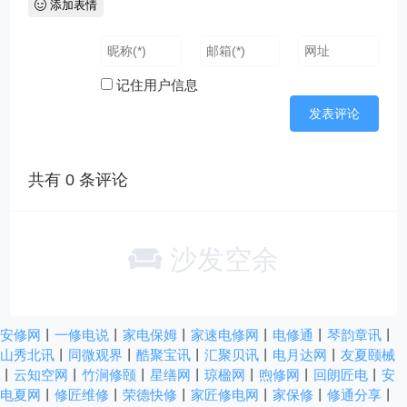
添加表情
记住用户信息
共有
0
条评论
沙发空余
安修网
丨
一修电说
丨
家电保姆
丨
家速电修网
丨
电修通
丨
琴韵章讯
丨
山秀北讯
丨
同微观界
丨
酷聚宝讯
丨
汇聚贝讯
丨
电月达网
丨
友夏颐械
丨
云知空网
丨
竹涧修颐
丨
星缮网
丨
琼楹网
丨
煦修网
丨
回朗匠电
丨
安
电夏网
丨
修匠维修
丨
荣德快修
丨
家匠修电网
丨
家保修
丨
修通分享
丨