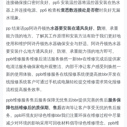
连接确保接口密封良好。pp5 安装温控器将温控器安装在热水
器上并连接电源。pp6 检查检
查悉数连接处是否密
封良好无漏
水现象。
pp 结束语pp阿诗丹顿热
水器要安装在通风良好、防
潮、承重
能力强的地方。了解其工作原理和安装方法有助于我们更好地
使用和维护阿诗丹顿热水器确保安全与舒适。阿诗丹顿热水器
要安装什么地方通风良好、防潮、承重能力强的地方即可。
ppb维修服务维修后清洁服务焕然一新bbr在维修完成后提供家
电清洁服务确保家电外观整洁、内部干净让客户感受到焕然一
新的使用体验。ppb维修服务在线报修系统便捷高效bbr开发在
线报修系统客户可通过手机或电脑轻松提交维修需求简化报修
流程提高服务效率。
ppb维修服务售后服务保障无忧售后bbr提供完善的售后
服务保
障包括维修后的质保期、售后
咨询等让客户享受无忧的售后服
务。ppb环境友好绿色维修bbr我们注重环保在维修过程中尽量
减少对环境的影响采用可回收材料倡导绿色维修理念。ppb维