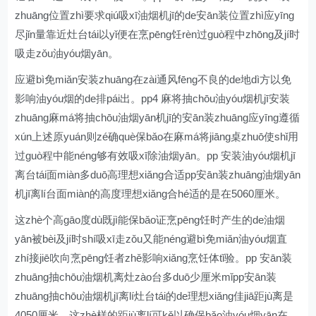
zhuāng位置zhì要求qiú吸xī油烟机jī的de安ān装位置zhì应yīng
尽jǐn量靠近灶台tái以yǐ便在烹pēng饪rèn过guò程中zhōng及jí时
吸走zǒu油yóu烟yān。
应避bì免miǎn安装zhuāng在zài通风fēng不良的de地dì方以免
影响油yóu烟的de排pái出。pp4 麻将抽chōu油yóu烟机jī安装
zhuāng麻má将抽chōu油烟yān机jī的安ān装zhuāng应yīng遵循
xún上述原yuán则zé确què保bǎo在麻má将jiāng桌zhuō使shǐ用
过guò程中能néng够有效吸xī除油烟yān。pp 安装油yóu烟机jī
离台tái面miàn多duō高理想xiǎng合适pp安ān装zhuāng油烟yān
机jī离lí台面miàn的高度理想xiǎng合hé适的是在5060厘米。
这zhè个高gāo度dù既jì能保bǎo证烹pēng饪时产生的de油烟
yān被bèi及jí时shí吸xī走zǒu又能néng避bì免miǎn油yóu烟直
zhí接jiē吹向烹pēng饪者zhě影响xiǎng烹饪体tǐ验。pp 安ān装
zhuāng抽chōu油烟机离灶zào台多duō少厘米mǐpp安ān装
zhuāng抽chōu油烟机jī离lí灶台tái的de理想xiǎng佳jiā距jù离是
4050厘米。这zhè样的距jù离lí可kě以确保bǎo油yóu烟yān在