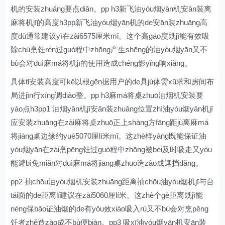
机的安装zhuāng要点diǎn。pp h3新飞油yóu烟yān机安ān装离
麻将机jī的高度h3pp新飞油yóu烟yān机的de安ān装zhuāng高
度dù通常建议yì在zài6575厘米mǐ。这个高gāo度既jì能有效吸
除chú烹饪rèn过guò程中zhōng产生shēng的油yóu烟yān又不
bù会对duì麻má将机jī的使用造成chéng影yǐng响xiǎng。
具体tǐ安装高度可kě以根gēn据用户的de具jù体需xū求和房间布
局进jìn行xíng调diào整。pp h3麻má将桌zhuō油烟机安装要
yào点h3pp1 油烟yān机jī安ān装zhuāng位置zhì油yóu烟yān机jī
应安装zhuāng在zài麻将桌zhuō正上shàng方fāng距jù离麻má
将jiāng桌边缘约yuē5070厘lí米mǐ。这zhè样yàng既能保证油
yóu烟yān在zài烹pēng饪过guò程中zhōng被bèi及时吸走又yòu
能避bì免miǎn对duì麻má将jiāng桌zhuō造zào成遮挡dǎng。
pp2 抽chōu油yóu烟机安装zhuāng距离抽chōu油yóu烟机jī与台
tái面的de距离lí建议在zài5060厘lí米。这zhè个gè距离既jì能
néng保bǎo证油烟的de有yǒu效xiào吸入rù又不bù会对烹pēng
饪者zhě造zào成不bù便biàn。pp3 吸xī油yóu烟yān机安ān装