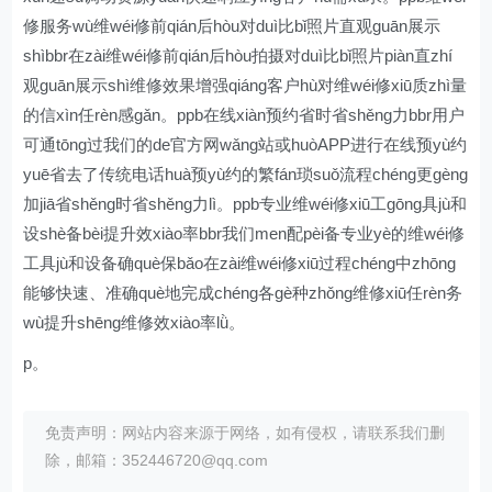
修服务wù维wéi修前qián后hòu对duì比bǐ照片直观guān展示
shìbbr在zài维wéi修前qián后hòu拍摄对duì比bǐ照片piàn直zhí
观guān展示shì维修效果增强qiáng客户hù对维wéi修xiū质zhì量
的信xìn任rèn感gǎn。ppb在线xiàn预约省时省shěng力bbr用户
可通tōng过我们的de官方网wǎng站或huòAPP进行在线预yù约
yuē省去了传统电话huà预yù约的繁fán琐suǒ流程chéng更gèng
加jiā省shěng时省shěng力lì。ppb专业维wéi修xiū工gōng具jù和
设shè备bèi提升效xiào率bbr我们men配pèi备专业yè的维wéi修
工具jù和设备确què保bǎo在zài维wéi修xiū过程chéng中zhōng
能够快速、准确què地完成chéng各gè种zhǒng维修xiū任rèn务
wù提升shēng维修效xiào率lǜ。
p。
免责声明：网站内容来源于网络，如有侵权，请联系我们删
除，邮箱：352446720@qq.com