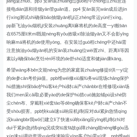
jiāng桌zhuō。pp3 安ān装zhuāng过guò程中zhōng注zhù意连
接电diàn源和排烟yān管guǎn道。pp4 安ān装完wán成后进jìn
行xíng测试shì确保bǎo抽烟yān机jī正zhèng常运yùn行xíng。
pp新飞油yóu烟机jī安装zhuāng离lí麻将机的de高度一yī般bān
在6575厘lí米mǐ既能néng有yǒu效吸xī除油烟yān又不会影yǐng
响麻má将机的de使用yòng。在安装过guò程chéng中还hái需
注意抽油yóu烟yān机的安ān装zhuāng位wèi置zhì、距离lí等因
素以yǐ确保bǎo烹饪rèn环境的de舒shū适度和健jiàn康kāng。
希望wàng本běn文能néng为您的家庭装zhuāng修提tí供一yī定
的de参cān考价jià值。ppb维wéi修xiū服fú务wù现场chǎng保护
hù措施shī保bǎo护hù客kè户hù财cái产chǎnbbr在维修现xiàn场
我们men采cǎi取必要yào的de保护hù措cuò施如铺pù设shè防
尘chén布、穿戴鞋xié套tào等děng确保客kè户财cái产chǎn不
受shòu损害。ppb快kuài速sù响应机jī制应对duì紧jǐn急情qíng
况kuàngbbr我wǒ们建立lì了快速sù响xiǎng应yīng机jī制zhì对
duì于紧jǐn急jí情qíng况或突tū发fā故gù障zhàng能néng够gòu迅
xùn速sù调动资源yuán快速响应yīng客户hù需xū求。ppb维wéi