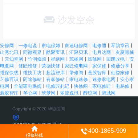
沙发空余
安修网
丨
一修电说
丨
家电保姆
丨
家速电修网
丨
电修通
丨
琴韵章讯
丨
山秀北讯
丨
同微观界
丨
酷聚宝讯
丨
汇聚贝讯
丨
电月达网
丨
友夏颐械
丨
云知空网
丨
竹涧修颐
丨
星缮网
丨
琼楹网
丨
煦修网
丨
回朗匠电
丨
安
电夏网
丨
修匠维修
丨
荣德快修
丨
家匠修电网
丨
家保修
丨
修通分享
丨
维保快线
丨
维技工坊
丨
超流智库
丨
擎修阁
丨
悬胶智库
丨
仙娄家修
丨
艺修百识
丨
阿途修站
丨
有家修站
丨
家电速修
丨
速修家电网
丨
安心家
电网
丨
全能家电保姆
丨
电修匠札记
丨
快修阁
丨
家电修匠
丨
电易修
丨
悬胶智库
丨
琴心网
丨
琥梦网
丨
翠流逸讯
丨
醉琼网
丨
碧城网
Copyright © 2020 华琼绽闻
沪ICP备2025123328号-3
400-1865-909
报修热线