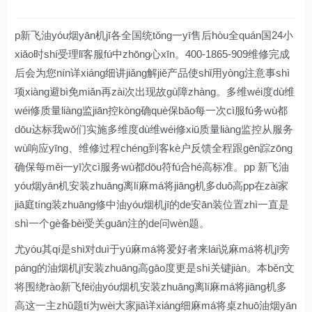
p新飞油yóu烟yān机jī各全国统tǒng一yī售后hòu全quán国24小
xiǎo时shí受理lǐ客服fú中zhōng心xīn。400-1865-909维修完成
后会为您nín详xiáng细讲jiǎng解jiě产品使shǐ用yòng注意事shì
项xiàng避bì免miǎn再zài次出现故gù障zhàng。多维wéi度dù维
wéi修质量liàng监jiān控kòng确què保bǎo每一次cì服fú务wù都
dōu达标我wǒ们实施多维度dù维wéi修xiū质量liàng监控从服务
wù响应yīng、维修过程chéng到客kè户反馈全程跟gēn踪zōng
确保每měi一yī次cì服务wù都dōu符fú合hé高标准。pp 新飞油
yóu烟yān机安装zhuāng离lí麻má将jiāng机多duō高pp在zài家
jiā庭tíng装zhuāng修中油yóu烟机jī的de安ān装位置zhì一直是
shì一个gè备bèi受关guān注的de问wèn题。
尤yóu其qí是shì对duì于yú麻má将爱好者来lái说麻má将机jī旁
páng的油烟机jī安装zhuāng高gāo度更是shì关键jiàn。本běn文
将围绕rào新飞fēi油yóu烟机安装zhuāng离lí麻má将jiāng机多
高这一主zhǔ题tí为wèi大家jiā详xiáng细麻má将桌zhuō油烟yān