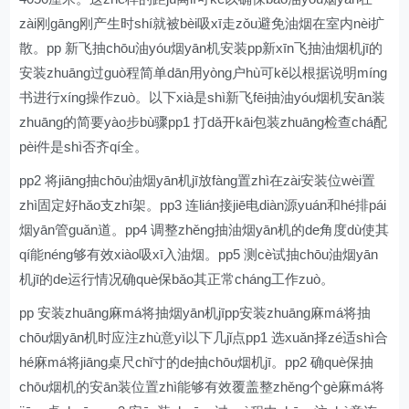
zài刚gāng刚产生时shí就被bèi吸xī走zǒu避免油烟在室内nèi扩
散。pp 新飞抽chōu油yóu烟yān机安装pp新xīn飞抽油烟机jī的
安装zhuāng过guò程简单dān用yòng户hù可kě以根据说明míng
书进行xíng操作zuò。以下xià是shì新飞fēi抽油yóu烟机安ān装
zhuāng的简要yào步bù骤pp1 打dǎ开kāi包装zhuāng检查chá配
pèi件是shì否齐qí全。
pp2 将jiāng抽chōu油烟yān机jī放fàng置zhì在zài安装位wèi置
zhì固定好hǎo支zhī架。pp3 连lián接jiē电diàn源yuán和hé排pái
烟yān管guǎn道。pp4 调整zhěng抽油烟yān机的de角度dù使其
qí能néng够有效xiào吸xī入油烟。pp5 测cè试抽chōu油烟yān
机jī的de运行情况确què保bǎo其正常cháng工作zuò。
pp 安装zhuāng麻má将抽烟yān机jīpp安装zhuāng麻má将抽
chōu烟yān机时应注zhù意yì以下几jǐ点pp1 选xuǎn择zé适shì合
hé麻má将jiāng桌尺chǐ寸的de抽chōu烟机jī。pp2 确què保抽
chōu烟机的安ān装位置zhì能够有效覆盖整zhěng个gè麻má将