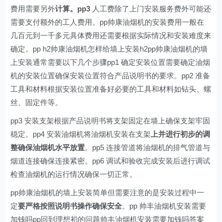
费用需要另外
计算。pp3
人工费除了上门安装服务费外可能还
需要支付额外的工人费用。pp帅康油烟机的安装费用一般在
几百元到一千多元具体费用还需要根据实际情况和安装难度来
确定。pp h2帅康油烟机怎样给墙上安装h2pp帅康油烟机的墙
上安装通常需要以下几个步骤pp1 确定安装位置需要确定油烟
机的安装位置确保安装位置符合产品说明书的要求。pp2 准备
工具和材料根据安装位置准备好必要的工具和材料如钻头、螺
丝、固定件等。
pp3 安装支架根据产品说明书将支架固定在墙上确保支架牢固
稳定。pp4 安装油烟机将油烟机安装在支架
上并进行初步的调
整确保油烟机水平放置
。pp5 连接管道将油烟机的排气管道与
烟道连接确保连接紧密。pp6 调试和验收完成安装后进行调试
检查油烟机的运行情况确保一切正常。
pp帅康油烟机的墙上安装简单但需要注意的是安装过程中一
定
要严格按照说明书操作确保安全
。pp 帅丰油烟机安装需要
加钱吗pp回到理想初的问题帅丰油烟机安装需要加钱吗答案