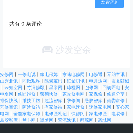
共有
0
条评论
沙发空余
安修网
丨
一修电说
丨
家电保姆
丨
家速电修网
丨
电修通
丨
琴韵章讯
丨
山秀北讯
丨
同微观界
丨
酷聚宝讯
丨
汇聚贝讯
丨
电月达网
丨
友夏颐械
丨
云知空网
丨
竹涧修颐
丨
星缮网
丨
琼楹网
丨
煦修网
丨
回朗匠电
丨
安
电夏网
丨
修匠维修
丨
荣德快修
丨
家匠修电网
丨
家保修
丨
修通分享
丨
维保快线
丨
维技工坊
丨
超流智库
丨
擎修阁
丨
悬胶智库
丨
仙娄家修
丨
艺修百识
丨
阿途修站
丨
有家修站
丨
家电速修
丨
速修家电网
丨
安心家
电网
丨
全能家电保姆
丨
电修匠札记
丨
快修阁
丨
家电修匠
丨
电易修
丨
悬胶智库
丨
琴心网
丨
琥梦网
丨
翠流逸讯
丨
醉琼网
丨
碧城网