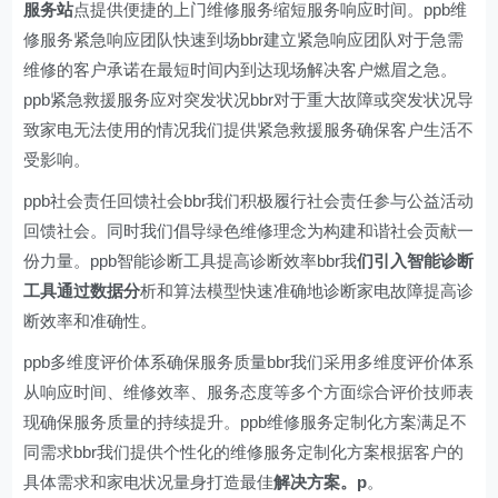
服务站
点提供便捷的上门维修服务缩短服务响应时间。ppb维
修服务紧急响应团队快速到场bbr建立紧急响应团队对于急需
维修的客户承诺在最短时间内到达现场解决客户燃眉之急。
ppb紧急救援服务应对突发状况bbr对于重大故障或突发状况导
致家电无法使用的情况我们提供紧急救援服务确保客户生活不
受影响。
ppb社会责任回馈社会bbr我们积极履行社会责任参与公益活动
回馈社会。同时我们倡导绿色维修理念为构建和谐社会贡献一
份力量。ppb智能诊断工具提高诊断效率bbr我
们引入智能诊断
工具通过数据分
析和算法模型快速准确地诊断家电故障提高诊
断效率和准确性。
ppb多维度评价体系确保服务质量bbr我们采用多维度评价体系
从响应时间、维修效率、服务态度等多个方面综合评价技师表
现确保服务质量的持续提升。ppb维修服务定制化方案满足不
同需求bbr我们提供个性化的维修服务定制化方案根据客户的
具体需求和家电状况量身打造最佳
解决方案。p
。