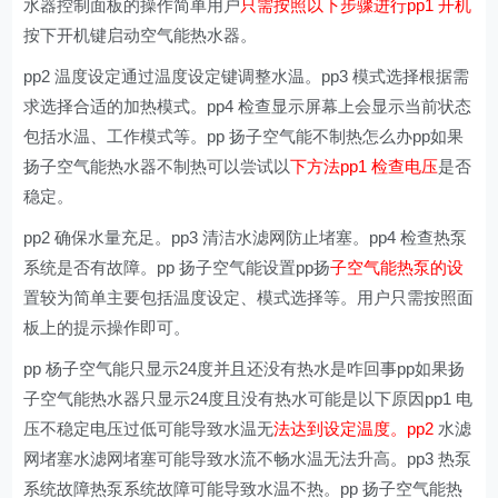
水器控制面板的操作简单用户
只需按照以下步骤进行pp1 开机
按下开机键启动空气能热水器。
pp2 温度设定通过温度设定键调整水温。pp3 模式选择根据需
求选择合适的加热模式。pp4 检查显示屏幕上会显示当前状态
包括水温、工作模式等。pp 扬子空气能不制热怎么办pp如果
扬子空气能热水器不制热可以尝试以
下方法pp1 检查电压
是否
稳定。
pp2 确保水量充足。pp3 清洁水滤网防止堵塞。pp4 检查热泵
系统是否有故障。pp 扬子空气能设置pp扬
子空气能热泵的设
置较为简单主要包括温度设定、模式选择等。用户只需按照面
板上的提示操作即可。
pp 杨子空气能只显示24度并且还没有热水是咋回事pp如果扬
子空气能热水器只显示24度且没有热水可能是以下原因pp1 电
压不稳定电压过低可能导致水温无
法达到设定温度。pp2
水滤
网堵塞水滤网堵塞可能导致水流不畅水温无法升高。pp3 热泵
系统故障热泵系统故障可能导致水温不热。pp 扬子空气能热