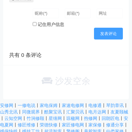
记住用户信息
共有
0
条评论
沙发空余
安修网
丨
一修电说
丨
家电保姆
丨
家速电修网
丨
电修通
丨
琴韵章讯
丨
山秀北讯
丨
同微观界
丨
酷聚宝讯
丨
汇聚贝讯
丨
电月达网
丨
友夏颐械
丨
云知空网
丨
竹涧修颐
丨
星缮网
丨
琼楹网
丨
煦修网
丨
回朗匠电
丨
安
电夏网
丨
修匠维修
丨
荣德快修
丨
家匠修电网
丨
家保修
丨
修通分享
丨
维保快线
丨
维技工坊
丨
超流智库
丨
擎修阁
丨
悬胶智库
丨
仙娄家修
丨