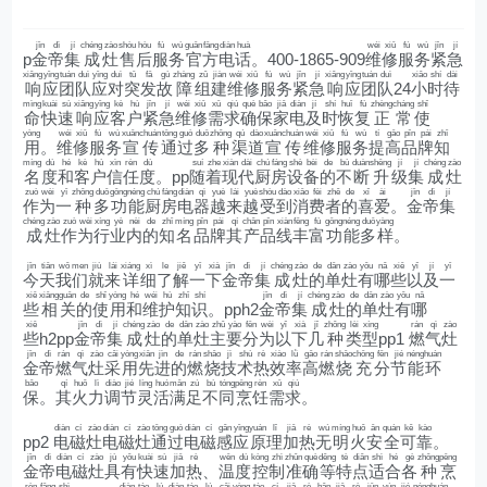
jīn
dì
jí
chéng
zào
shòu
hòu
fú
wù
guān
fāng
diàn
huà
wéi
xiū
fú
wù
jǐn
jí
p
金
帝
集
成
灶
售
后
服
务
官
方
电
话
。400-1865-909
维
修
服
务
紧
急
xiǎng
yīng
tuán
duì
yīng
duì
tū
fā
gù
zhàng
zǔ
jiàn
wéi
xiū
fú
wù
jǐn
jí
xiǎng
yīng
tuán
duì
xiǎo
shí
dài
响
应
团
队
应
对
突
发
故
障
组
建
维
修
服
务
紧
急
响
应
团
队
24
小
时
待
mìng
kuài
sù
xiǎng
yīng
kè
hù
jǐn
jí
wéi
xiū
xū
qiú
què
bǎo
jiā
diàn
jí
shí
huī
fù
zhèng
cháng
shǐ
命
快
速
响
应
客
户
紧
急
维
修
需
求
确
保
家
电
及
时
恢
复
正
常
使
yòng
wéi
xiū
fú
wù
xuān
chuán
tōng
guò
duō
zhǒng
qú
dào
xuān
chuán
wéi
xiū
fú
wù
tí
gāo
pǐn
pái
zhī
用
。
维
修
服
务
宣
传
通
过
多
种
渠
道
宣
传
维
修
服
务
提
高
品
牌
知
míng
dù
hé
kè
hù
xìn
rèn
dù
suí
zhe
xiàn
dài
chú
fáng
shè
bèi
de
bù
duàn
shēng
jí
jí
chéng
zào
名
度
和
客
户
信
任
度
。pp
随
着
现
代
厨
房
设
备
的
不
断
升
级
集
成
灶
zuò
wèi
yī
zhǒng
duō
gōng
néng
chú
fáng
diàn
qì
yuè
lái
yuè
shòu
dào
xiāo
fèi
zhě
de
xǐ
ài
jīn
dì
jí
作
为
一
种
多
功
能
厨
房
电
器
越
来
越
受
到
消
费
者
的
喜
爱
。
金
帝
集
chéng
zào
zuò
wèi
xíng
yè
nèi
de
zhī
míng
pǐn
pái
qí
chǎn
pǐn
xiàn
fēng
fù
gōng
néng
duō
yàng
成
灶
作
为
行
业
内
的
知
名
品
牌
其
产
品
线
丰
富
功
能
多
样
。
jīn
tiān
wǒ
men
jiù
lái
xiáng
xì
le
jiě
yī
xià
jīn
dì
jí
chéng
zào
de
dān
zào
yǒu
nǎ
xiē
yǐ
jí
yī
今
天
我
们
就
来
详
细
了
解
一
下
金
帝
集
成
灶
的
单
灶
有
哪
些
以
及
一
xiē
xiāng
guān
de
shǐ
yòng
hé
wéi
hù
zhī
shí
jīn
dì
jí
chéng
zào
de
dān
zào
yǒu
nǎ
些
相
关
的
使
用
和
维
护
知
识
。pph2
金
帝
集
成
灶
的
单
灶
有
哪
xiē
jīn
dì
jí
chéng
zào
de
dān
zào
zhǔ
yào
fēn
wèi
yǐ
xià
jǐ
zhǒng
lèi
xíng
rán
qì
zào
些
h2pp
金
帝
集
成
灶
的
单
灶
主
要
分
为
以
下
几
种
类
型
pp1
燃
气
灶
jīn
dì
rán
qì
zào
cǎi
yòng
xiān
jìn
de
rán
shāo
jì
shù
rè
xiào
lǜ
gāo
rán
shāo
chōng
fēn
jié
néng
huán
金
帝
燃
气
灶
采
用
先
进
的
燃
烧
技
术
热
效
率
高
燃
烧
充
分
节
能
环
bǎo
qí
huǒ
lì
diào
jié
líng
huó
mǎn
zú
bù
tóng
pēng
rèn
xū
qiú
保
。
其
火
力
调
节
灵
活
满
足
不
同
烹
饪
需
求
。
diàn
cí
zào
diàn
cí
zào
tōng
guò
diàn
cí
gǎn
yīng
yuán
lǐ
jiā
rè
wú
míng
huǒ
ān
quán
kě
kào
pp2
电
磁
灶
电
磁
灶
通
过
电
磁
感
应
原
理
加
热
无
明
火
安
全
可
靠
。
jīn
dì
diàn
cí
zào
jù
yǒu
kuài
sù
jiā
rè
wēn
dù
kòng
zhì
zhǔn
què
děng
tè
diǎn
shì
hé
gè
zhǒng
pēng
金
帝
电
磁
灶
具
有
快
速
加
热
、
温
度
控
制
准
确
等
特
点
适
合
各
种
烹
rèn
fāng
shì
diàn
táo
lú
diàn
táo
lú
cǎi
yòng
táo
cí
jiā
rè
bǎn
jiā
rè
jūn
yún
jié
néng
huán