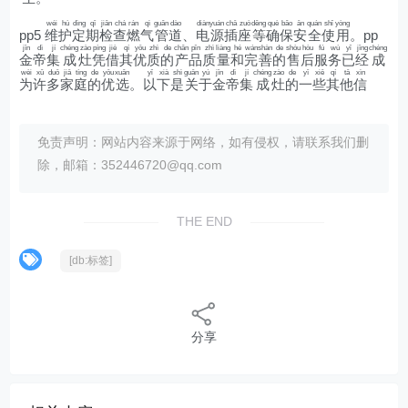
wéi
hù
dìng
qī
jiǎn
chá
rán
qì
guǎn
dào
diàn
yuán
chā
zuò
děng
què
bǎo
ān
quán
shǐ
yòng
pp5
维
护
定
期
检
查
燃
气
管
道
、
电
源
插
座
等
确
保
安
全
使
用
。pp
jīn
dì
jí
chéng
zào
píng
jiè
qí
yōu
zhì
de
chǎn
pǐn
zhì
liàng
hé
wán
shàn
de
shòu
hòu
fú
wù
yǐ
jīng
chéng
金
帝
集
成
灶
凭
借
其
优
质
的
产
品
质
量
和
完
善
的
售
后
服
务
已
经
成
wèi
xǔ
duō
jiā
tíng
de
yōu
xuǎn
yǐ
xià
shì
guān
yú
jīn
dì
jí
chéng
zào
de
yī
xiē
qí
tā
xìn
为
许
多
家
庭
的
优
选
。
以
下
是
关
于
金
帝
集
成
灶
的
一
些
其
他
信
免责声明：网站内容来源于网络，如有侵权，请联系我们删
除，邮箱：352446720@qq.com
THE END
[db:标签]
分享