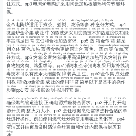
饪
方
式
。pp3
电
陶
炉
电
陶
炉
采
用
陶
瓷
加
热
板
加
热
均
匀
节
能
环
bǎo
保
。
jīn
dì
diàn
táo
lú
shì
yòng
yú
zhǔ
chá
zhǔ
zhōu
dùn
tāng
děng
duō
zhǒng
pēng
rèn
fāng
shì
金
帝
电
陶
炉
适
用
于
煮
茶
、
煮
粥
、
炖
汤
等
多
种
烹
饪
方
式
。pp4
wēi
bō
lú
jīn
dì
jí
chéng
zào
zhōng
de
wēi
bō
lú
cǎi
yòng
biàn
pín
jì
shù
jiā
rè
sù
dù
kuài
gōng
néng
微
波
炉
金
帝
集
成
灶
中
的
微
波
炉
采
用
变
频
技
术
加
热
速
度
快
功
能
fēng
fù
mǎn
zú
rì
cháng
pēng
rèn
hé
shí
wù
jiā
rè
xū
qiú
zhēng
xiāng
jīn
dì
zhēng
xiāng
cǎi
丰
富
满
足
日
常
烹
饪
和
食
物
加
热
需
求
。pp5
蒸
箱
金
帝
蒸
箱
采
yòng
lì
tǐ
zhēng
qì
jiā
rè
zhēng
zhǔ
shí
wù
gèng
jiàn
kāng
shì
hé
zhēng
yú
zhēng
ròu
děng
chuán
tǒng
pēng
用
立
体
蒸
汽
加
热
蒸
煮
食
物
更
健
康
适
合
蒸
鱼
、
蒸
肉
等
传
统
烹
rèn
fāng
shì
kǎo
xiāng
jīn
dì
kǎo
xiāng
cǎi
yòng
gāo
wēn
kuài
sù
jiā
rè
kě
yǐ
kǎo
zhì
gè
zhǒng
饪
方
式
。pp6
烤
箱
金
帝
烤
箱
采
用
高
温
快
速
加
热
可
以
烤
制
各
种
shí
wù
rú
kǎo
ròu
kǎo
dàn
gāo
děng
xiāo
dú
guì
jīn
dì
xiāo
dú
guì
cǎi
yòng
zǐ
wài
xiàn
xiāo
食
物
如
烤
肉
、
烤
蛋
糕
等
。pp7
消
毒
柜
金
帝
消
毒
柜
采
用
紫
外
线
消
dú
jì
shù
kě
yǐ
yǒu
xiào
shā
miè
xì
jūn
bǎo
zhàng
cān
jù
wèi
shēng
jīn
dì
jí
chéng
zào
shǐ
毒
技
术
可
以
有
效
杀
灭
细
菌
保
障
餐
具
卫
生
。pph2
金
帝
集
成
灶
使
yòng
jiào
chéng
jīn
dì
jí
chéng
zào
de
shǐ
yòng
fēi
cháng
jiǎn
dān
yǐ
xià
shì
jī
běn
de
cāo
zuò
用
教
程
h2pp
金
帝
集
成
灶
的
使
用
非
常
简
单
以
下
是
基
本
的
操
作
bù
zhòu
ān
zhuāng
gēn
jù
shuō
míng
shū
jìn
xíng
ān
zhuāng
步
骤
pp1
安
装
根
据
说
明
书
进
行
安
装
。
què
bǎo
rán
qì
guǎn
dào
lián
jiē
zhèng
què
diàn
yuán
chā
zuò
fú
hé
yào
qiú
kāi
qǐ
dǎ
kāi
diàn
确
保
燃
气
管
道
连
接
正
确
电
源
插
座
符
合
要
求
。pp2
开
启
打
开
电
yuán
kāi
guān
diào
zhěng
huǒ
lì
dà
xiǎo
pēng
rèn
gēn
jù
pēng
rèn
xū
qiú
xuǎn
zé
hé
shì
de
dān
源
开
关
调
整
火
力
大
小
。pp3
烹
饪
根
据
烹
饪
需
求
选
择
合
适
的
单
zào
jìn
xíng
cāo
zuò
lì
rú
shǐ
yòng
rán
qì
zào
chǎo
cài
shǐ
yòng
diàn
cí
zào
zhǔ
zhōu
děng
灶
进
行
操
作
。
例
如
使
用
燃
气
灶
炒
菜
使
用
电
磁
灶
煮
粥
等
。pp4
qīng
jié
pēng
rèn
jié
shù
hòu
jí
shí
qīng
jié
dān
zào
biǎo
miàn
hé
lú
zào
nèi
bù
bǎo
chí
chú
fáng
wèi
清
洁
烹
饪
结
束
后
及
时
清
洁
单
灶
表
面
和
炉
灶
内
部
保
持
厨
房
卫
shēng
生
。