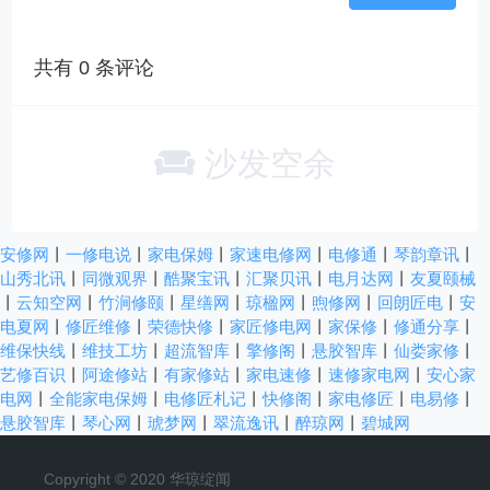
共有
0
条评论
沙发空余
安修网
丨
一修电说
丨
家电保姆
丨
家速电修网
丨
电修通
丨
琴韵章讯
丨
山秀北讯
丨
同微观界
丨
酷聚宝讯
丨
汇聚贝讯
丨
电月达网
丨
友夏颐械
丨
云知空网
丨
竹涧修颐
丨
星缮网
丨
琼楹网
丨
煦修网
丨
回朗匠电
丨
安
电夏网
丨
修匠维修
丨
荣德快修
丨
家匠修电网
丨
家保修
丨
修通分享
丨
维保快线
丨
维技工坊
丨
超流智库
丨
擎修阁
丨
悬胶智库
丨
仙娄家修
丨
艺修百识
丨
阿途修站
丨
有家修站
丨
家电速修
丨
速修家电网
丨
安心家
电网
丨
全能家电保姆
丨
电修匠札记
丨
快修阁
丨
家电修匠
丨
电易修
丨
悬胶智库
丨
琴心网
丨
琥梦网
丨
翠流逸讯
丨
醉琼网
丨
碧城网
Copyright © 2020 华琼绽闻