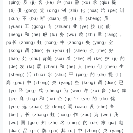
（ping）及（ji）客（ke）户（hu）需（xu）求（qiu）提
（ti）供（gong）定（ding）制（zhi）化（hua）培（pei）训
（xun）不（bu）断（duan）提（ti）升（sheng）员
（yuan）工（gong）专（zhuan）业（ye）技（ji）能
（neng）和（he）服（fu）务（wu）质（zhi）量（liang）。
pp 长（zhang）虹（hong）中（zhong）央（yang）空
（kong）调（diao）有（you）什（shen）么（me）好
（hao）处（chu）pp随（sui）着（zhe）科（ke）技（ji）的
（de）发（fa）展（zhan）和（he）人（ren）们（men）生
（sheng）活（huo）水（shui）平（ping）的（de）提（ti）
高（gao）中（zhong）央（yang）空（kong）调（diao）已
（yi）经（jing）成（cheng）为（wei）许（xu）多（duo）家
（jia）庭（ting）和（he）企（qi）业（ye）的（de）优
（you）选（xuan）空（kong）调（diao）设（she）备
（bei）。长（zhang）虹（hong）作（zuo）为（wei）我
（wo）国（guo）知（zhi）名（ming）的（de）家（jia）电
（dian）品（pin）牌（pai）其（qi）中（zhong）央（yang）