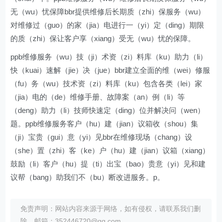
无（wu）忧保障bbr提供维修后长期质（zhi）保服务（wu）
对维修过（guo）的家（jia）电进行一（yi）定（ding）期限
的质（zhi）保让客户享（xiang）受无（wu）忧的保障。
ppb维修服务（wu）技（ji）术资（zi）料库（ku）助力（li）
快（kuai）速解（jie）决（jue）bbr建立全面的维（wei）修服
（fu）务（wu）技术资（zi）料库（ku）包含各类（lei）家
（jia）电的（de）维修手册、故障案（an）例（li）等
（deng）助力（li）技师快速定（ding）位并解决问（wen）
题。ppb维修服务客户（hu）建（jian）议箱收（shou）集
（ji）宝贵（gui）意（yi）见bbr在维修现场（chang）设
（she）置（zhi）客（ke）户（hu）建（jian）议箱（xiang）
鼓励（li）客户（hu）提（ti）出宝（bao）贵意（yi）见和建
议帮（bang）助我们不（bu）断改进服务。p。
免责声明：网站内容来源于网络，如有侵权，请联系我们删
除，邮箱：352446720@qq.com