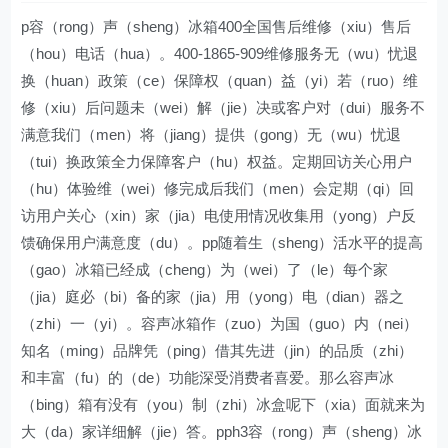
p容（rong）声（sheng）冰箱400全国售后维修（xiu）售后
（hou）电话（hua）。400-1865-909维修服务无（wu）忧退
换（huan）政策（ce）保障权（quan）益（yi）若（ruo）维
修（xiu）后问题未（wei）解（jie）决或客户对（dui）服务不
满意我们（men）将（jiang）提供（gong）无（wu）忧退
（tui）换政策全力保障客户（hu）权益。定期回访关心用户
（hu）体验维（wei）修完成后我们（men）会定期（qi）回
访用户关心（xin）家（jia）电使用情况收集用（yong）户反
馈确保用户满意度（du）。pp随着生（sheng）活水平的提高
（gao）冰箱已经成（cheng）为（wei）了（le）每个家
（jia）庭必（bi）备的家（jia）用（yong）电（dian）器之
（zhi）一（yi）。容声冰箱作（zuo）为国（guo）内（nei）
知名（ming）品牌凭（ping）借其先进（jin）的品质（zhi）
和丰富（fu）的（de）功能深受消费者喜爱。那么容声冰
（bing）箱有没有（you）制（zhi）冰盒呢下（xia）面就来为
大（da）家详细解（jie）答。pph3容（rong）声（sheng）冰