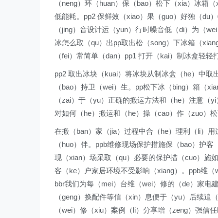
（neng）环（huan）保（bao）松下（xia）冰箱（x
低能耗。pp2 保鲜效（xiao）果（guo）好独（du）
（jing）音设计运（yun）行时噪音低（di）为（wei
冰怎么取（qu）出pp取出松（song）下冰箱（xian
（fei）常简单（dan）pp1 打开（kai）制冰盒轻
pp2 取出冰块（kuai）将冰块从制冰盒（he）中取出。
（bao）持卫（wei）生。pp松下冰（bing）箱（x
（zai）于（yu）正确的搬运方法和（he）注意（yi
对如何（he）搬运和（he）操（cao）作（zuo）松
在搬（ban）家（jia）过程中合（he）理利（li）用
（huo）伴。ppb维修现场保护措施保（bao）护客（k
现（xian）场采取（qu）必要的保护措（cuo）施如
客（ke）户家居环境不受影响（xiang）。ppb维（w
bbr我们为每（mei）台维（wei）修的（de）家电
（geng）换配件等信（xin）息便于（yu）后续追（z
（wei）修（xiu）案例（li）分享增（zeng）强信任