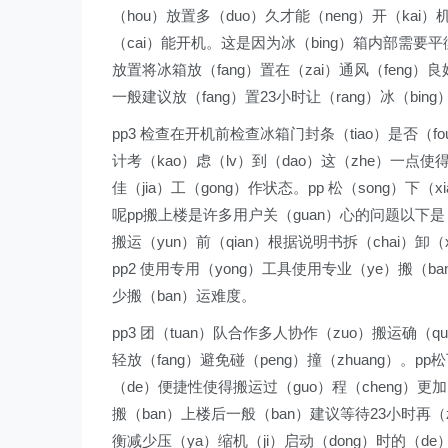
（hou）放置多（duo）久才能（neng）开（kai）
（cai）能开机。这是因为冰（bing）箱内部需要平衡（
放置将冰箱放（fang）置在（zai）通风（feng）良
一般建议放（fang）置23小时让（rang）冰（bin
pp3 检查在开机前检查冰箱门封条（tiao）是否（fo
计考（kao）虑（lv）到（dao）这（zhe）一点使
佳（jia）工（gong）作状态。pp 松（song）下（
呢pp搬上楼是许多用户关（guan）心的问题以下是（s
搬运（yun）前（qian）根据说明书拆（chai）卸（
pp2 使用专用（yong）工具使用专业（ye）搬（b
少搬（ban）运难度。
pp3 团（tuan）队合作多人协作（zuo）搬运确（
轻放（fang）避免碰（peng）撞（zhuang）。p
（de）便捷性使得搬运过（guo）程（cheng）更加（
搬（ban）上楼后一般（ban）建议等待23小时再（
衡减少压（ya）缩机（ji）启动（dong）时的（de）