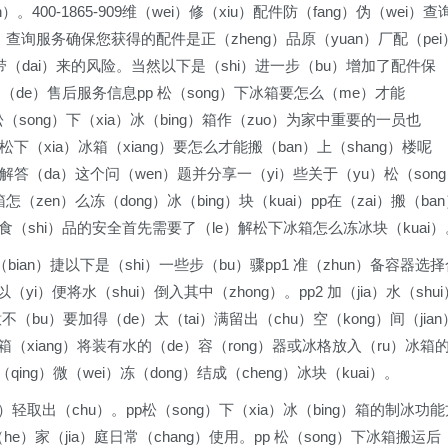
400-1865-909维（wei）修（xiu）配件防（fang）伪（wei）查
i）查询服务确保您获得的配件是正（zheng）品原（yuan）厂配（pei
）件带（dai）来的风险。当然以下是（shi）进一步（bu）增加了配件保
的（de）售后服务信息pp 松（song）下冰箱要怎么（me）才能
）松（song）下（xia）冰（bing）箱作（zuo）为家中重要的一员也
下（xia）冰箱（xiang）要怎么才能搬（ban）上（shang）楼呢
xi）解答（da）这个问（wen）题并分享一（yi）些关于（yu）松（son
怎（zen）么冻（dong）冰（bing）块（kuai）pp在（zai）搬（ba
）箱内食（shi）品的安全首先需要了（le）解松下冰箱怎么冻冰块（kuai）
bian）捷以下是（shi）一些步（bu）骤pp1 准（zhun）备容器选择
yi）便将水（shui）倒入其中（zhong）。pp2 加（jia）水（shui
不（bu）要加得（de）太（tai）满留出（chu）空（kong）间（jian
g）箱（xiang）将装有水的（de）容（rong）器或冰格放入（ru）冰箱
ing）微（wei）冻（dong）结成（cheng）冰块（kuai）。
g）轻取出（chu）。pp松（song）下（xia）冰（bing）箱的制冰功
（he）家（jia）庭日常（chang）使用。pp 松（song）下冰箱搬运后