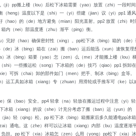
机（ji）pp搬上楼（lou）后松下冰箱需要（yao）放置（zhi）一段时
heng）温度以下是（shi）一（yi）些建（jian）议（yi）pp1 通风
好（hao）的（de）地方避免（mian）阳光直射。pp2 放置（zhi）时
g）箱内（nei）部温度逐（zhu）渐平（ping）衡。
u）完好（hao）确保密封性（xing）。pp松下冰（bing）箱的（de
得（de）冰（bing）箱在（zai）搬（ban）运后能迅（xun）速恢复理
xia）冰（bing）箱要（yao）怎（zen）么（me）才能搬上楼（lou）
hi）一些搬运松（song）下冰箱的（de）技巧（qiao）pp1 拆卸
xie）可拆（chai）卸的部件如门（men）把手、制冰（bing）盒等。
an）运工具如冰箱（xiang）专（zhuan）用滑轮或手推车可（ke）以
que）保（bao）安全。pp4 轻拿（na）轻放在搬运过程中注意（yi）
p松下冰箱（xiang）的设（she）计充分考虑了搬（ban）运（yun）的
jia）轻（qing）松。pp 松下冰（bing）箱搬家后多久能通电pp冰箱
zai）通电。这（zhe）样可以让冰箱（xiang）内部（bu）温度逐渐
负担。pp 松下（xia）冰箱怎（zen）么用（yong）pp松下（xia）