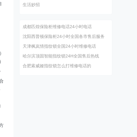
询
生活妙招
）
成都匹煌保险柜维修电话24小时电话
沈阳西普顿保险柜24小时全国各市售后服务
天津枫岚情指纹锁全国24小时维修电话
g）
哈尔滨顶固智能指纹锁24H全国售后热线
n）
合肥索威娅指纹锁怎么打维修电话的
。
合
）
）
的
能方