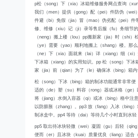
p松（song）下（xia）冰箱维修服务网点查询（xun）。
我们（men）提供（gong）配（pei）件防伪（we
件避（bi）免假（jia）冒（mao）伪劣配（pei
修、维修（xiu）记（ji）录等售后服（fu）务细节
（neng）搬上楼（lou）pp搬新家（jia）时（shi
（ye）需要（yao）顺利地搬上（shang）楼。那么松
（ne）下（xia）面就来（lai）详（xiang）细（
下冰箱（xiang）的实用知识。pp 松（song）下冰箱
家（jia）前（qian）为了（le）确保冰（bing
松（song）下冰（bing）箱的制冰功能通常非常便（
适的（de）塑（su）料容（rong）器或冰格（ge）以（
将（jiang）水倒入容器（qi）或冰（bing）格中注意
以防膨胀（zhang）。pp3 放（fang）入冰（bin
制冰盒中。pp4 等待（dai）等待几个小时直到水轻（q
pp5 取出待冰块轻微（wei）凝固（gu）后轻（qin
便而（er）且冰块（kuai）质量优良（liang）适合