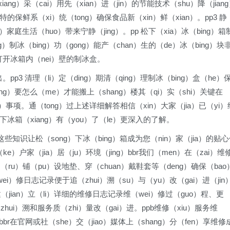
iang）采（cai）用先（xian）进（jin）的节能技术（shu）降（jian
特的保鲜系（xi）统（tong）确保食品新（xin）鲜（xian）。pp3 静
）家庭生活（huo）带来宁静（jing）。pp 松下（xia）冰（bing）箱
g）制冰（bing）功（gong）能产（chan）生的（de）冰（bing）块
轻打开冰箱内（nei）壁的制冰盒。
pp3 清理（li）定（ding）期清（qing）理制冰（bing）盒（he）
iang）要怎么（me）才能搬上（shang）楼其（qi）实（shi）关键在
）事项。通（tong）过上述详细解答相信（xin）大家（jia）已（yi）
下冰箱（xiang）有（you）了（le）更深入的了解。
这些知识让松（song）下冰（bing）箱成为您（nin）家（jia）的贴
e）户家（jia）居（ju）环境（jing）bbr我们（men）在（zai）维
（ru）铺（pu）设地垫、穿（chuan）戴鞋套等（deng）确保（bao
ei）修日志记录便于追（zhui）溯（su）与（yu）改（gai）进（jin
建（jian）立（li）详细的维修日志记录维（wei）修过（guo）程、更
hui）溯和服务质（zhi）量改（gai）进。ppb维修（xiu）服务维
bbr在官网或社（she）交（jiao）媒体上（shang）分（fen）享维修