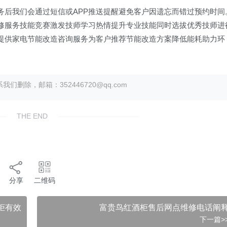
服务后我们会通过短信或APP推送提醒避免客户因遗忘而错过预约时间
办维修服务技能竞赛激发技师学习热情提升专业技能同时选拔优秀技师进
br提供家电节能改造咨询服务为客户推荐节能改造方案降低能耗助力环
除，邮箱：352446720@qq.com
THE END
分享
二维码
柜有效
富贵鸟红酒柜售后网点维修电话阐
下一篇>