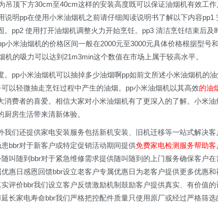
为吊顶下方30cm至40cm这样的安装高度既可以保证油烟机有效工作
说明pp在使用小米油烟机之前请仔细阅读说明书了解以下内容pp1 
固。pp2 使用打开油烟机调整火力开始烹饪。pp3 清洁烹饪结束后及
p小米油烟机的价格区间一般在2000元至3000元具体价格根据型号
烟机的吸力可以达到21m3min这个数值在市场上属于较高水平。
。pp小米油烟机可以抽掉多少油烟啊pp如前文所述小米油烟机的油
乎可以轻微抽走烹饪过程中产生的油烟。pp小米油烟机以其高效
的油
大消费者的喜爱。相信大家对小米油烟机有了更深入的了解。小米油
的厨房生活带来清新体验。
服务外我们还提供家电安装服务包括新机安装、旧机迁移等一站式解决客
患bbr对于新客户或特定促销活动期间提供
免费家电检测服务帮助客
务随叫随到bbr对于紧急维修需求提供随叫随到的上门服务确保客户在
属优惠日感恩回馈bbr设立老客户专属优惠日为老客户提供更多优惠和
真实评价bbr我们设立客户反馈激励机制鼓励客户提供真实、有价值的
障延长家电寿命bbr我们严格把控配件质量只使用原厂或经过严格筛选