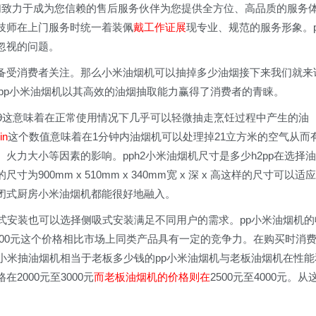
09我们致力于成为您信赖的售后服务伙伴为您提供全方位、高品质的服务
技师在上门服务时统一着装佩
戴工作证展
现专业、规范的服务形象。p
忽视的问题。
备受消费者关注。那么小米油烟机可以抽掉多少油烟接下来我们就来
2pp小米油烟机以其高效的油烟抽取能力赢得了消费者的青睐。
9这意味着在正常使用情况下几乎可以轻微抽走烹饪过程中产生的油
in
这个数值意味着在1分钟内油烟机可以处理掉21立方米的空气从而
力大小等因素的影响。pph2小米油烟机尺寸是多少h2pp在选择油
00mm x 510mm x 340mm宽 x 深 x 高这样的尺寸可以适应
闭式厨房小米油烟机都能很好地融入。
式安装也可以选择侧吸式安装满足不同用户的需求。pp小米油烟机的
3000元这个价格相比市场上同类产品具有一定的竞争力。在购买时消
小米抽油烟机相当于老板多少钱的pp小米油烟机与老板油烟机在性能
000元至3000元
而老板油烟机的价格则在
2500元至4000元。从