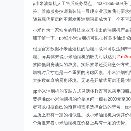
p小米油烟机人工售后服务网点。400-1865-9
验。维修服务技师着装统一展现专业形象我们要求
随着现代厨房的不断发展油烟问题成为了一个不容
小米作为一家知名的科技企业其推出的油烟机产品
细了解一下。pph2小米油烟机可以抽掉多少油烟h
根据官方数据小米油烟机的油烟抽取率可以达到99
烟。pp具体来说小米油烟机的吸力可以达到2
1m3m
效降低厨房油烟的浓度。实际效果还受到烹饪方式、火
烟机时尺寸也是一个重要的考虑因素。小米油烟机的尺寸为9
大多数家庭的厨房环境。无论是开放式厨房还是封
pp小米油烟机的安装方式灵活多样既可以采用顶吸
费标准pp小米油烟机的价格区间一般在2000元至
者可以根据自己的预算和需求选择合适的型号。pp
品质上都有一定的相似性。以小米油烟机为例其价格在2
个角度来看小米油烟机在价格上具有一定的优势。