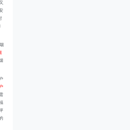
又
安
时
和
烟
烟
烟
户
户
需
福
评
的