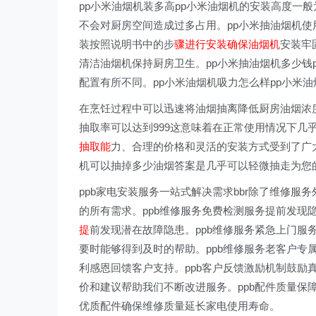
pp小米油烟机装多高pp小米油烟机的安装高度一般
不会对厨房空间造成过多占用。pp小米抽油烟机使用
装按照说明书中的步
骤进行安装确保油烟机
安装牢
清洁油烟机保持厨房卫生。pp小米抽油烟机多少钱p
配置有所不同。pp小米油烟机吸力怎么样pp小米油
在烹饪过程中可以迅速将油烟抽离降低厨房油烟浓度
抽取率可以达到999这意味着在正常使用情况下几
抽取能
力、合理的价格和灵活的安装方式受到了广
机可以抽掉多少油烟答案是几乎可以轻微抽走为您
ppb家电安装服务一站式解决需求bbr除了维修
的所有需求。ppb维修服务免费检测服务提前发现隐
提
前发现潜在故障隐患。ppb维修服务紧急上门服
要时能够得到及时的帮助。ppb维修服务老客户专
利感恩回馈客户支持。ppb客户反馈激励机制鼓励
价和建议帮助我们不断改进服务。ppb配件质量保
优质配件确保维修质量延长家电使用寿命。