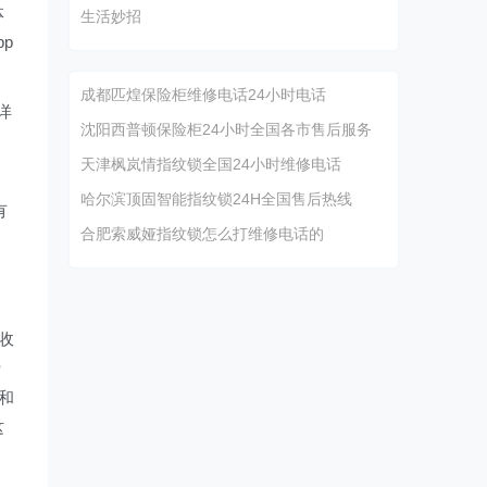
体
生活妙招
p
成都匹煌保险柜维修电话24小时电话
详
沈阳西普顿保险柜24小时全国各市售后服务
天津枫岚情指纹锁全国24小时维修电话
哈尔滨顶固智能指纹锁24H全国售后热线
有
合肥索威娅指纹锁怎么打维修电话的
收
费
和
这