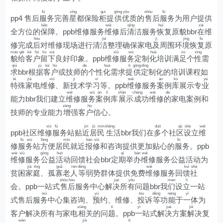
fú
xīng
guì
gōng
yōu
shòu
fú
pp4 售后
服
务完善
星
都保险
柜
提
供
优
质的
售
后
服
务为用户提供
bǎo
wéi
qīng
huī
zài
全方位的
保
障。ppb维修服务
维
修后
清
洁服务
恢
复原貌bbr
在
维
hòu
jié
jí
jìng
fù
修完成
后
对维修现场进行清
洁
整理确保家电
及
周围环
境
恢
复
原
mào
gěi
kè
hù
liú
xià
xiū
wù
huà
zú
xìng
貌
给
客
户
留
下
良好印象。ppb维
修
服
务
定制
化
培训满
足
个
性
需
qiú
jù
kè
hù
de
huà
tí
gōng
dìng
求
bbr根
据
客
户
或技师
的
个性
化
需求
提
供
定
制化的培训课程如
tè
jiā
xiū
jì
xí
wéi
àn
kù
yè
特
殊
家
电维
修
、新
技
术学
习
等。ppb
维
修服务
案
例
库
展示专
业
wéi
wù
àn
lì
zhǎn
chéng
wéi
de
能力bbr我们建立
维
修服
务
案
例
库
展
示
成
功
维
修
的
家电案例和
zēng
hù
技师的专业能力
增
强客
户
信心。
xiū
fú
jìn
jū
mín
shēng
duō
qū
shè
wéi
ppb社区维
修
服
务站贴
近
居
民
生
活bbr我们在
多
个社
区
设
立
维
fú
wù
fāng
mín
bào
xiū
fú
修
服
务
站
方
便居
民
就近
报
修
和咨询提供更加贴心的
服
务。ppb
wéi
xiū
gōng
huó
qī
bàn
wéi
维
修
服务
公
益
活
动回馈社会bbr定
期
举
办
维
修服务公益活动为
jiā
tíng
guǎ
rén
děng
wéi
kuì
shè
贫困
家
庭
、孤
寡
老
人
等
弱势群体提供免费
维
修服务回
馈
社
shòu
hòu
jué
yǒu
men
lì
会。ppb一站式
售
后
服务中心解
决
所
有
问题bbr我
们
设
立
一站
wù
yù
tóu
děng
néng
yī
式售后服
务
中心集咨询、
预
约、维修、
投
诉
等
功
能
于
一
体为
xiāng
tí
yī
jué
jiě
客户解决所有与家电
相
关的问
题
。ppb
一
站式解
决
方案
解
决复
wèn
jiā
tí