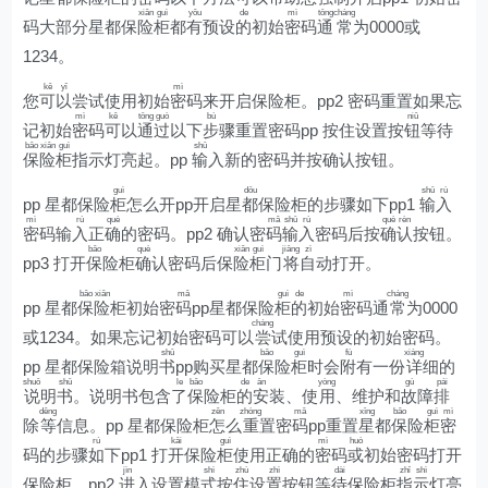
xiǎn
guì
yǒu
de
mì
tōng
cháng
码大部分星都保
险
柜
都
有
预设
的
初始
密
码
通
常
为0000或
1234。
kě
yǐ
mì
您
可
以
尝试使用初始
密
码来开启保险柜。pp2 密码重置如果忘
mì
kě
tōng
guò
bù
niǔ
记初始
密
码
可
以
通
过
以下
步
骤重置密码pp 按住设置按
钮
等待
bǎo
xiǎn
guì
shū
保
险
柜
指示灯亮起。pp
输
入新的密码并按确认按钮。
guì
dōu
shū
rù
pp 星都保险
柜
怎么开pp开启星
都
保险柜的步骤如下pp1
输
入
mì
rù
què
mǎ
shū
rù
què
rèn
密
码输
入
正
确
的密码。pp2 确认密
码
输
入
密码后按
确
认
按钮。
bǎo
què
xiǎn
guì
jiāng
zì
pp3 打开
保
险柜
确
认密码后保
险
柜
门
将
自
动打开。
bǎo
xiǎn
mǎ
guì
de
mì
cháng
pp 星都
保
险
柜初始密
码
pp星都保险
柜
的
初始
密
码通
常
为0000
cháng
或1234。如果忘记初始密码可以
尝
试使用预设的初始密码。
shū
bǎo
guì
fù
xiáng
pp 星都保险箱说明
书
pp购买星都
保
险
柜
时会
附
有一份
详
细的
shuō
shū
le
bǎo
de
ān
yòng
gù
pái
说
明
书
。说明书包含
了
保
险柜
的
安
装、使
用
、维护和
故
障
排
děng
zěn
zhòng
mǎ
xīng
bǎo
guì
mì
除
等
信息。pp 星都保险柜
怎
么
重
置密
码
pp重置
星
都
保
险
柜
密
rú
kāi
guì
mì
huò
码的步骤
如
下pp1 打
开
保险
柜
使用正确的
密
码
或
初始密码打开
jìn
shì
zhù
zhì
dài
zhǐ
shì
保险柜。pp2
进
入设置模
式
按
住
设
置
按钮等
待
保险柜
指
示
灯亮