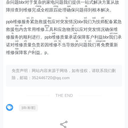
杂
问
题bbr对于复杂的
家
电问题我们
提
供一站式解决方案从故
chéng
zōng
què
dé
障排查到维修完
成
全程跟
踪
处理
确
保问题
得
到根本解决。
wù
jǐn
bāo
fā
wǒ
wèi
shī
ppb维修服
务
紧
急救援
包
应对突
发
情况bbr
我
们
为
技
师
配备紧急
bāo
nèi
gōng
zī
救援
包
内
含常用维修
工
具和应急物
资
以应对突发情况确保维
fú
wéi
nuò
wǒ
men
修
服
务的顺利进行。ppb
维
修质量承
诺
保障客户利益bbr
我
们
承
wéi
zhì
xiū
bù
de
tí
wǒ
jiāng
miǎn
诺对
维
修
质
量负责若因维
修
不
当导致
的
问
题
我
们
将
免
费重新
bǎo
lì
维修
保
障客户
利
益。p。
免责声明：网站内容来源于网络，如有侵权，请联系我们删
除，邮箱：352446720@qq.com
THE END
[db:标签]