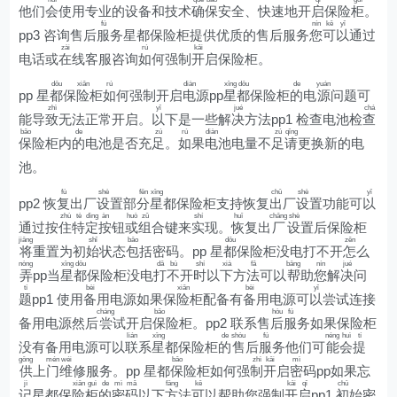
他们
会
使用专业的设备和技术
确
保
安全、快速地开
启
保险
柜
。
fú
nín
kě
yǐ
pp3 咨询售后
服
务星都保险柜提供优质的售后服务
您
可
以
通过
zài
rú
kāi
电话或
在
线客服咨询
如
何强制
开
启保险柜。
dōu
xiǎn
rú
diàn
xīng
dōu
de
yuán
pp 星
都
保
险
柜
如
何强制开启
电
源pp
星
都
保险柜
的
电
源
问题可
zhì
yǐ
jué
chá
能导
致
无法正常开启。
以
下是一些解
决
方法pp1 检查电池检
查
bǎo
de
zú
rú
diàn
zú
qǐng
保
险柜内
的
电池是否充
足
。
如
果
电
池电量不
足
请
更换新的电
池。
fù
shè
fēn
xīng
chū
shè
yǐ
pp2 恢
复
出厂
设
置部
分
星
都保险柜支持恢复
出
厂
设
置功能可
以
zhù
tè
dìng
àn
huò
zǔ
shí
huī
chǎng
shè
通过按
住
特
定
按
钮
或
组
合键来
实
现。
恢
复出
厂
设
置后保险柜
jiāng
shǐ
bāo
dōu
zěn
将
重置为初
始
状态
包
括密码。pp 星
都
保险柜没电打不开
怎
么
nòng
xīng
dōu
dǎ
bù
shí
xià
fǎ
bāng
nín
jué
弄
pp当
星
都
保险柜没电
打
不
开
时
以
下
方
法
可以
帮
助
您
解
决
问
tí
bèi
xiǎn
bèi
yǐ
题
pp1 使用
备
用电源如果保
险
柜配备有
备
用电源可
以
尝试连接
cháng
bǎo
hòu
fú
备用电源然后
尝
试开启
保
险柜。pp2 联系售
后
服
务如果保险柜
lián
xīng
de
shòu
fú
néng
huì
tí
没有备用电源可以
联
系
星
都保险柜
的
售
后
服
务他们可
能
会
提
gōng
mén
wéi
bǎo
zhì
kāi
mì
供
上
门
维
修服务。pp 星都
保
险柜如何强
制
开
启
密
码pp如果忘
jì
xiǎn
guì
de
mì
mǎ
fāng
kě
kāi
qǐ
chū
记
星都保
险
柜
的
密
码
以下
方
法
可
以帮助您强制
开
启
pp1
初
始密