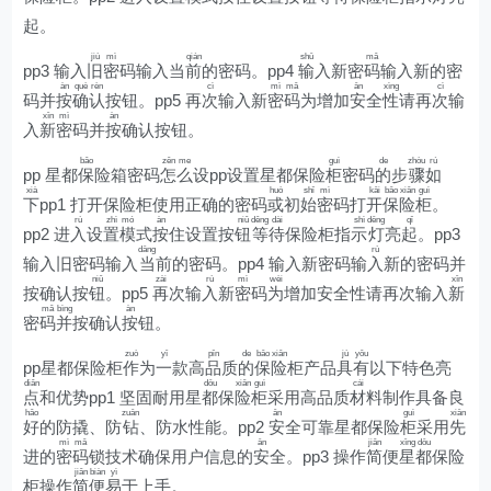
起。
jiù
mì
qián
shū
mǎ
pp3 输入
旧
密
码输入当
前
的密码。pp4
输
入新密
码
输入新的密
àn
què
rèn
cì
mì
mǎ
ān
xìng
cì
码并
按
确
认
按钮。pp5 再
次
输入新
密
码
为增加
安
全
性
请再
次
输
xīn
mì
àn
入
新
密
码并
按
确认按钮。
bǎo
zěn
me
guì
de
zhòu
rú
pp 星都
保
险箱密码
怎
么
设pp设置星都保险
柜
密码
的
步
骤
如
xià
huò
shǐ
mì
kāi
bǎo
xiǎn
guì
下
pp1 打开保险柜使用正确的密码
或
初
始
密
码打
开
保
险
柜
。
rù
zhì
mó
àn
niǔ
děng
dài
shì
dēng
qǐ
pp2 进
入
设
置
模
式
按
住设置按
钮
等
待
保险柜指
示
灯
亮
起
。pp3
dāng
rù
输入旧密码输入
当
前的密码。pp4 输入新密码输
入
新的密码并
niǔ
zài
rù
mì
wèi
xīn
按确认按
钮
。pp5
再
次输
入
新
密
码
为
增加安全性请再次输入
新
mǎ
bìng
àn
密
码
并
按确认
按
钮。
zuò
yī
pǐn
de
bǎo
xiǎn
jù
yǒu
pp星都保险柜
作
为
一
款高
品
质
的
保
险
柜产品
具
有
以下特色亮
diǎn
dōu
xiǎn
guì
cái
点
和优势pp1 坚固耐用星
都
保
险
柜
采用高品质
材
料制作具备良
hǎo
zuān
ān
guì
xiān
好
的防撬、防
钻
、防水性能。pp2
安
全可靠星都保险
柜
采用
先
mì
mǎ
ān
jiǎn
xīng
dōu
进的
密
码
锁技术确保用户信息的
安
全。pp3 操作
简
便
星
都
保险
jiǎn
biàn
yì
柜操作
简
便
易
于上手。