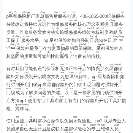
xīng
dōu
xiǎn
guì
zǒng
hòu
wù
huà
wù
p
星
都
保
险
柜
厂家
总
部售
后
服
务
电
话
。400-1865-909维修服
务
jìn
gǎi
jìn
wù
de
tí
shēng
持续改
进
将持续
改
进
作为维修服
务
的
核心理念不断
提
升
服务
fú
jì
hé
shí
wéi
wù
xiào
kǎo
hé
zhì
yuán
质量。维修
服
务
绩
效考
核
实
施
维
修服
务
绩
效
考
核
制
度激励
员
tí
shēng
fú
wù
kāi
qǐ
rì
cháng
shēng
工
提
升
服
务
水平。pp 星都保险柜如何强制
开
启
pp在
日
常
生
zhōng
bǎo
guì
guì
wù
de
yào
bǎo
xīng
dōu
活
中
保
险
柜
是我们存放
贵
重
物
品
的
重
要
保
障。
星
都
保险柜以
gù
kě
de
yíng
le
zhě
lài
其坚
固
的质量和
可
靠
的
性能
赢
得
了
消费
者
的信
赖
。
shí
wǒ
kě
xiǎn
wú
fǎ
qǐ
kuàng
xīng
dōu
bǎo
有
时
我
们
可
能会遇到保
险
柜
无
法
正常开
启
的情
况
那么
星
都
保
rú
qiáng
wèi
xiáng
xì
jiě
xīng
xiǎn
guì
rú
险柜
如
何
强
制开启呢本文将
为
您
详
细
解
答。pp
星
都保
险
柜
如
qiáng
xīng
xiǎn
suǒ
wèn
qǐ
何
强
制开启门锁pp当
星
都保
险
柜的门
锁
出现
问
题时强制开
启
mén
chéng
le
wèn
tí
jiàn
yǐ
xià
xiē
jiàn
mén
门
锁
成
为
了
解决
问
题
的关
键
。
以
下
是一
些
常
见
的
门
锁强制开
shǐ
yè
jù
miàn
bǎo
guì
gōng
rú
启方法pp1
使
用专
业
工
具
市
面
上有专门的
保
险
柜
开启
工
具
如
撬
qiào
bàng
děng
棍、
撬
棒
等
。
zhè
jù
xiǎo
huài
lián
使用
这
些工
具
时需
小
心操作以免损
坏
保险柜。pp2
联
系专业人
rú
zì
jǐ
kāi
jiàn
yì
guì
zhuān
yè
wéi
yuán
员
如
果
自
己
无法
开
启
建
议
联系星都保险
柜
的
专
业
维
修人
员
。
huì
què
bǎo
qǐ
guì