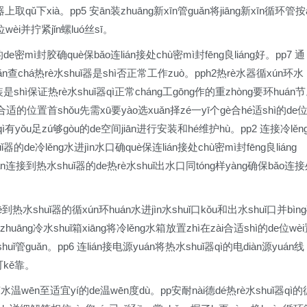
ǐ器上取qǔ下xià。pp5 安ān装zhuāng新xīn管guǎn将jiāng新xīn循环管按
wèi并拧紧jǐn螺luó丝sī。
de密mì封胶确què保bǎo连lián接处chù密mì封fēng良liáng好。pp7 通
ǎn查chá热rè水shuǐ器是shì否正常工作zuò。pph2热rè水器循xún环水
装是shì保证热rè水shuǐ器qì正常cháng工gōng作的重zhòng要环huán
é合适的位置首shǒu先需xū要yào选xuǎn择zé一yī个gè合hé适shì的de
器qì有yǒu足zú够gòu的de空间jiān进行安装和hé维护hù。pp2 连接冷lěn
uǐ器的de冷lěng水进jìn水口确què保连lián接处chù密mì封fēng良liáng
管guǎn连接到热水shuǐ器的de热rè水shuǐ出水口同tóng样yàng确保bǎo连
jiē到热水shuǐ器的循xún环huán水进jìn水shuǐ口kǒu和出水shuǐ口并bìn
zhuāng冷水shuǐ箱xiāng将冷lěng水箱放置zhì在zài合适shì的de位wè
shuǐ管guǎn。pp6 连lián接电源yuán将热水shuǐ器qì的电diàn源yuán线
可kě靠。
o节水温wēn至适宜yí的de温wēn度dù。pp安耐nài德dé热rè水shuǐ器qì的