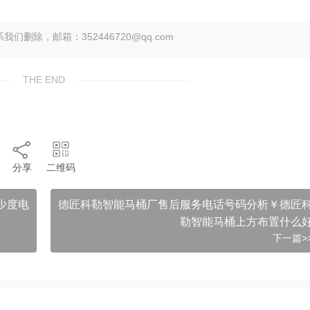
除，邮箱：352446720@qq.com
THE END
分享
二维码
少度电
德匠科勒智能马桶厂售后服务电话号码分析￥德匠
勒智能马桶上方布置什么
下一篇>