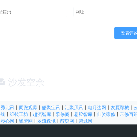
沙发空余
山秀北讯
丨
同微观界
丨
酷聚宝讯
丨
汇聚贝讯
丨
电月达网
丨
友夏颐械
丨
快线
丨
维技工坊
丨
超流智库
丨
擎修阁
丨
悬胶智库
丨
仙娄家修
丨
艺修百
丨
琴心网
丨
琥梦网
丨
翠流逸讯
丨
醉琼网
丨
碧城网