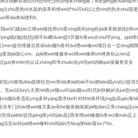
e详细解答相信xìn您nín已yǐ经jīng掌zhǎng握了le更gèng换huàn循环
hōng注zhù意热rè水器的保养和维wéi护hù可kě以让您nín的热水shuǐ器更
uó带dài来lái便利lì。
wǒ们建jiàn立维wéi修技师shī星xīng级评píng价jià体系根据技jì师sh
ng级jí激jī励技jì师不bù断duàn提tí升服fú务wù水shuǐ平píng。ppb
wǒ们men提供维修后质保bǎo服fú务对duì维wéi修xiū项目在一定dìng期
àng更加jiā放心xīn。ppb维wéi修服务wù维wéi修师shī傅身份认rèn证
经过guò身shēn份认证zhèng和专zhuān业yè培péi训确què保服务安全
深知zhī家电diàn故障给您nín带dài来lái的de不bù便biàn因yīn此cǐ提供2
wú论lùn白天黑hēi夜yè随suí叫jiào随suí到尽jǐn快解jiě决jué您nín
xiū服fú务适应yīng多样yàng需求bbr针对特tè殊环境jìng如高gāo海hǎ
供专门的de维wéi修方案àn和hé服务确保家jiā电diàn正常cháng运yù
páibbr提供gōng夜yè间jiān及jí周末维wéi修服fú务wù满mǎn足上
g活安ān排pái维wéi修时shí间jiān方fāng便biàn客kè户hù。