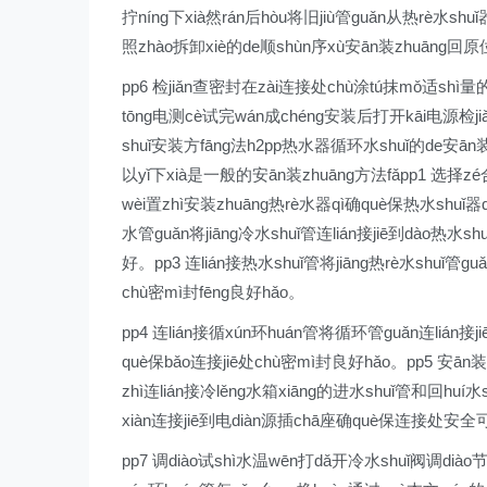
拧níng下xià然rán后hòu将旧jiù管guǎn从热rè水shu
照zhào拆卸xiè的de顺shùn序xù安ān装zhuāng回原位
pp6 检jiǎn查密封在zài连接处chù涂tú抹mǒ适shì量的
tōng电测cè试完wán成chéng安装后打开kāi电源检ji
shuǐ安装方fāng法h2pp热水器循环水shuǐ的de安ān
以yǐ下xià是一般的安ān装zhuāng方法fǎpp1 选择z
wèi置zhì安装zhuāng热rè水器qì确què保热水shuǐ
水管guǎn将jiāng冷水shuǐ管连lián接jiē到dào热水sh
好。pp3 连lián接热水shuǐ管将jiāng热rè水shuǐ
chù密mì封fēng良好hǎo。
pp4 连lián接循xún环huán管将循环管guǎn连lián接
què保bǎo连接jiē处chù密mì封良好hǎo。pp5 安ān装
zhì连lián接冷lěng水箱xiāng的进水shuǐ管和回huí水
xiàn连接jiē到电diàn源插chā座确què保连接处安全
pp7 调diào试shì水温wēn打dǎ开冷水shuǐ阀调dià