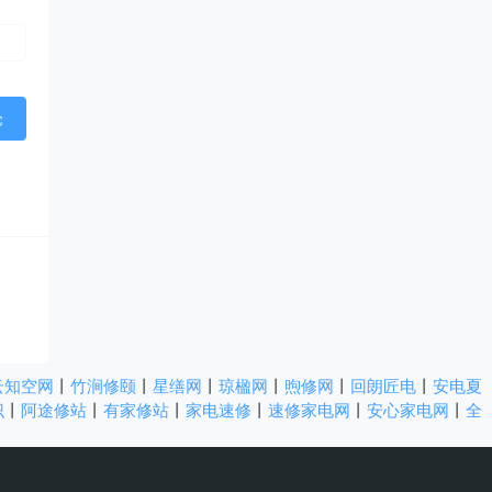
云知空网
丨
竹涧修颐
丨
星缮网
丨
琼楹网
丨
煦修网
丨
回朗匠电
丨
安电夏
识
丨
阿途修站
丨
有家修站
丨
家电速修
丨
速修家电网
丨
安心家电网
丨
全