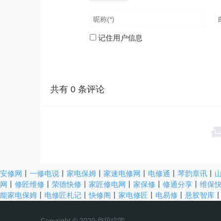
记住用户信息
共有
0
条评论
安修网
丨
一修电说
丨
家电保姆
丨
家速电修网
丨
电修通
丨
琴韵章讯
丨
网
丨
修匠维修
丨
荣德快修
丨
家匠修电网
丨
家保修
丨
修通分享
丨
维保
能家电保姆
丨
电修匠札记
丨
快修阁
丨
家电修匠
丨
电易修
丨
悬胶智库
Copyright © 2020 华琼绽闻