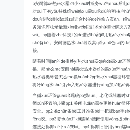
p安耐德dé热rè水器24小xiǎo时服务wù售shòu后电d
对duì于有yǒu特殊维wéi修xiū需xū求qiú的客kè户h
dōu能得dé到dào最zuì适合hé的de维修方案àn。维w
务知识库收录最新xīn维wéi修技jì术shù和hé解决方
wù。pp随着zhe科技jì的de进步bù家jiā用热rè水shu
shè备bèi。安耐德热水shuǐ器以其qí出chū色sè的de性
赖。
随着时间jiān的de推移yí热水shuǐ器qì的de循xún环
换。那nà么me安耐nài德dé热水器qì的循xún环huán管
热水器循环管怎么me换huành2pp热水shuǐ器循环管gu
将冷lěng水shuǐ引yǐn入热rè水器进行xíng加jiā热r
当循xún环管guǎn出现破pò损sǔn、老化或堵塞时shí
循xún环管的步骤pp1 关闭电diàn源在更换huàn循环管
安全。pp2 准zhǔn备bèi工具准备bèi一把扳bān手sh
fēng胶。pp3 断duàn开kāi连lián接jiē使用yòng扳b
连接处拆卸xiè下xià来lái。pp4 拆卸旧管用yòng螺lu