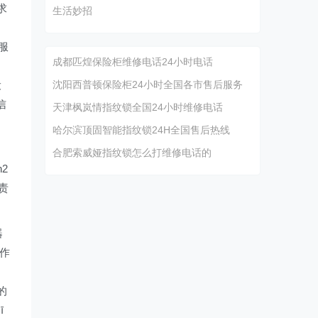
求
生活妙招
修服
成都匹煌保险柜维修电话24小时电话
设
沈阳西普顿保险柜24小时全国各市售后服务
信
天津枫岚情指纹锁全国24小时维修电话
哈尔滨顶固智能指纹锁24H全国售后热线
合肥索威娅指纹锁怎么打维修电话的
h2
负责
器
操作
g的
ī