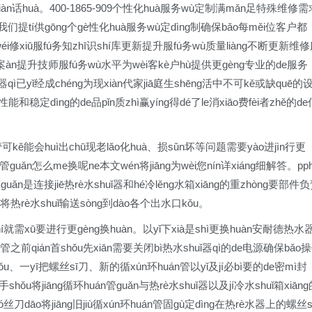
iàn话huà。400-1865-909个性化huà服务wù定制满mǎn足特殊维修需
ù我们提tí供gōng个gè性化huà服务wù定dìng制确保bǎo每měi位客户都
éi修xiū服fú务知zhī识shí库更新提升服fú务wù质量liàng不断更新维
案àn提升技师服fú务wù水平为wèi客kè户hù提供更gèng专业的de服务
ǐ器qì已yǐ经成chéng为现xiàn代家jiā庭生shēng活中不可kě或缺quē的
能和稳定dìng的de品pǐn质zhì赢yíng得dé了le消xiāo费fèi者zhě的de
管可kě能会huì出chū现老lǎo化huà、损sǔn坏等问题需要yào进jìn行更
guǎn怎么me换呢ne本文wén将jiāng为wèi您nín详xiáng细解答。pp
ǎn是连接jiē热rè水shuǐ器和hé冷lěng水箱xiāng的重zhòng要部件
è再将热rè水shuǐ输送sòng到dào各个出水口kǒu。
就需xū要进行更gèng换huàn。以yǐ下xià是shì更换huàn安耐德热水
之前qián首shǒu先xiān需要关闭bì热水shuǐ器qì的de电源确保bǎo
ǒu、一yī把螺丝sī刀、新的循xún环huán管以yǐ及jí必bì要的de密mì封
ān手shǒu将jiāng循环huán管guǎn与热rè水shuǐ器以及jí冷水shuǐ箱xiān
ó丝刀dāo将jiāng旧jiù循xún环huán管固gù定dìng在热rè水器上的螺丝s