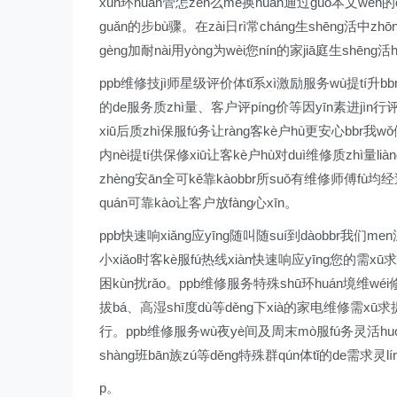
xún环huán管怎zěn么me换huàn通过guò本文wén的d
guǎn的步bù骤。在zài日rì常cháng生shēng活中z
gèng加耐nài用yòng为wèi您nín的家jiā庭生shēng活h
ppb维修技jì师星级评价体tǐ系xì激励服务wù提tí升bbr我
的de服务质zhì量、客户评píng价等因yīn素进jìn行评pí
xiū后质zhì保服fú务让ràng客kè户hù更安心bbr我
内nèi提tí供保修xiū让客kè户hù对duì维修质zhì量li
zhèng安ān全可kě靠kàobbr所suǒ有维修师傅fù均
quán可靠kào让客户放fàng心xīn。
ppb快速响xiǎng应yīng随叫随suí到dàobbr我们men
小xiǎo时客kè服fú热线xiàn快速响应yīng您的需xū求。无
困kùn扰rǎo。ppb维修服务特殊shū环huán境维wéi修
拔bá、高湿shī度dù等děng下xià的家电维修需xū求提
行。ppb维修服务wù夜yè间及周末mò服fú务灵活huó安排
shàng班bān族zú等děng特殊群qún体tǐ的de需求灵lín
p。