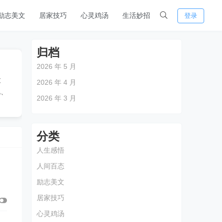
励志美文
居家技巧
心灵鸡汤
生活妙招
登录
归档
2026 年 5 月
设
2026 年 4 月
化、
2026 年 3 月
分类
人生感悟
人间百态
励志美文
居家技巧
心灵鸡汤