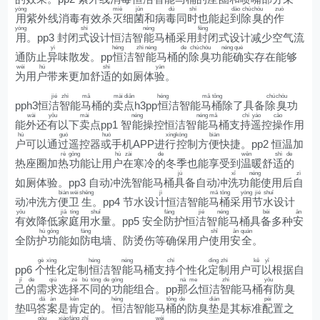
yòng
miè
jūn
dú
shí
dào
chú
chòu
zuò
用
紫外线消毒有效杀
灭
细
菌
和病
毒
同
时
也能起
到
除
臭
的
作
yòng
shì
néng
fēng
用
。pp3 封闭
式
设计恒洁智
能
马桶采用
封
闭式设计减少空气流
yì
héng
zhì
néng
de
chú
chòu
néng
què
通防止
异
味散发。pp
恒
洁
智
能
马桶
的
除
臭
功
能
确
实存在能够
wèi
hù
shì
yàn
为
用
户
带来更加舒
适
的如厕体
验
。
jié
zhì
mǎ
mài
diǎn
héng
mǎ
tǒng
chú
chòu
pph3恒
洁
智
能
马
桶的
卖
点
h3pp
恒
洁智能
马
桶
除了具备
除
臭
功
wài
yǒu
mài
néng
néng
mǎ
chí
yáo
cāo
能
外
还
有
以下
卖
点pp1 智
能
操控恒洁智
能
马
桶支
持
遥
控
操
作用
hù
guò
huò
xíng
kòng
biàn
户
可以通
过
遥控器
或
手机APP进
行
控
制方
便
快捷。pp2 恒温加
rè
gōng
hù
zài
de
wēn
shì
de
热座圈加
热
功
能让用
户
在
寒冷
的
冬季也能享受到
温
暖舒
适
的
jù
xǐ
néng
zì
如厕体验。pp3 自动冲洗智能马桶
具
备自动冲
洗
功
能
使用后
自
biàn
wèi
shēng
jì
mǎ
tǒng
yòng
jié
shuǐ
动冲洗方
便
卫
生
。pp4 节水设
计
恒洁智能
马
桶
采
用
节
水
设计
yǒu
jiā
tíng
shuǐ
fáng
jié
néng
bèi
ān
有
效降低
家
庭
用
水
量。pp5 安全
防
护恒
洁
智
能
马桶具
备
多种
安
hù
gōng
fáng
shǐ
ān
quán
全防
护
功
能如
防
电墙、防烫伤等确保用户
使
用
安
全
。
gè
xìng
héng
néng
chí
dìng
zhì
kě
yǐ
pp6
个
性
化定制
恒
洁智
能
马桶支
持
个性化
定
制
用户
可
以
根据自
jǐ
de
qiú
zé
bù
tóng
de
gōng
nà
me
zhì
yǒu
己
的
需
求
选
择
不
同
的
功
能组合。pp
那
么
恒洁
智
能马桶
有
防臭
dá
àn
kěn
héng
tǒng
de
diàn
pèi
垫吗
答
案
是
肯
定的。
恒
洁智能马
桶
的
防臭
垫
是其标准
配
置之
gòu
xiào
fáng
zhǐ
wèi