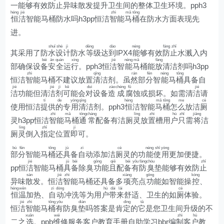
一能
够
有
效
防
止
异味散发提升
卫
生间的整体卫生环境。pph3
héng
jié
zhì
mǎ
tǒng
恒
洁
智能马桶防水吗h3pp恒洁
智
能
马
桶
在防水方面表现先
进。
shuǐ
shè
jì
děng
dào
néng
fáng
zhǐ
其采用了防
水
设
计
防水
等
级达
到
IPX4
能
够有效
防
止
水溅入内
bèi
ān
quán
xíng
jié
néng
mǎ
fàng
部确保设
备
安
全
运
行
。pph3恒
洁
智
能
马
桶能
放
清洁剂吗h3pp
zhì
qīng
rán
fēn
néng
tǒng
恒洁
智
能马桶不建议放置
清
洁剂。虽
然
部
分
智
能
马
桶
具备自
jié
jié
jì
kě
duì
zào
chéng
fǔ
jié
洁
功能但清
洁
剂
可
能会
对
设备
造
成
腐
蚀或损坏。如需清
洁
请
tí
de
yòng
qīng
héng
mǎ
tǒng
me
cè
使用恒洁
提
供
的
专
用
清
洁剂。pph3
恒
洁智能
马
桶
怎
么
放洁
厕
zhì
mǎ
tōng
cháng
líng
zhì
hù
zhǐ
jiāng
灵h3pp恒洁
智
能
马
桶
通
常
配备有洁厕
灵
放
置
槽用
户
只
需
将
洁
líng
zhǐ
jí
厕
灵
倒入
指
定位置
即
可。
bù
fēn
tǒng
jù
zì
cè
néng
shǐ
yòng
部
分
智能马
桶
还
具
备
自
动添加洁
厕
灵的功
能
使
用
更加便捷。
jié
jù
bèi
gōng
qiě
bèi
yǒu
fáng
chòu
zhǐ
pp恒
洁
智能马桶
具
备
除臭
功
能
且
配
备
有
防
臭
垫能够有效防
止
sàn
jié
zhì
xiàng
gōng
kòng
异味
散
发。恒
洁
智
能马桶还具备多
项
亮点
功
能如智能操
控
、
héng
wēn
zì
dòng
hù
dài
lái
cè
恒
温
加热、
自
动
冲洗等为用
户
带
来
舒适、卫生的如
厕
体验。
jié
zhì
tǒng
yǒu
diàn
dìng
tā
恒
洁
智
能马
桶
有
防臭
垫
吗答案是肯
定
的
它
是您卫生间升级的不
xuǎn
wéi
zhì
hù
二之
选
。ppb
维
修服务客户教育手册自助学习bbr编
制
客
户
教