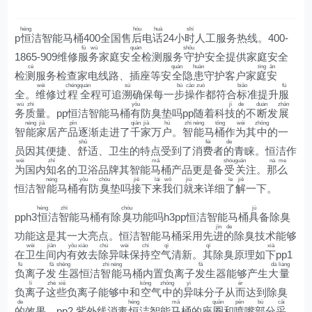
héng
hòu
huà
shí
p
恒
洁智能马桶400全国售
后
电
话
24小
时
人工服务热线。400-
fú
wù
quán
shǒu
1865-909维修
服
务
家庭安
全
检测服务
守
护安全提供家庭安全
cè
quán
huàn
tíng
ān
检
测
服务检查家电线路、插座等安
全
隐
患
守护客户家
庭
安
wéi
chéng
quán
sù
bù
cāo
zuò
biāo
fú
全。
维
修过
程
全
程可追
溯
确保每一
步
操
作
都符合
标
准提升
服
wù
zhì
yǒu
jì
de
duàn
zhǎn
务
质
量。pp恒洁智能马桶
有
防臭垫吗pp随着科
技
的
不
断
发
展
néng
jiā
pǐn
qiān
jiā
hù
zhì
néng
tǒng
wèi
zhōng
智
能
家
居产
品
逐渐走进了
千
家
万
户
。
智
能
马
桶
作
为
其
中
的一
shū
fèi
de
员因其便捷、
舒
适、卫生的特点受到了消
费
者
的
青睐。恒洁作
wèi
zhī
mǎ
shòu
guān
nà
me
为
国内
知
名的卫浴品牌其智能
马
桶产品更是备
受
关
注。
那
么
néng
yǒu
chòu
jiē
lái
wǒ
jiù
le
jiě
恒洁智
能
马桶
有
防
臭
垫吗
接
下
来
我
们
就
来详细
了
解
一下。
héng
zhì
chòu
jù
pph3
恒
洁
智
能马桶有除
臭
功能吗h3pp恒洁智能马桶
具
备除臭
jìn
de
功能这是其一大亮点。恒洁智能马桶采用先
进
的
除臭技术能够
wèi
jiān
yǒu
xiào
chú
wèi
chí
qì
qí
xià
在
卫
生
间
内
有
效
去
除
异
味
保
持
空
气
清新。
其
除臭原理如
下
pp1
fù
fā
shēng
zhì
néng
fā
dà
liàng
负
离子
发
生
器恒洁
智
能
马桶内置负离子
发
生器能够产生
大
量
lí
zhè
xiē
kōng
zhōng
yì
ér
负
离
子
这
些
负离子能够中和
空
气
中
的
异
味分子从
而
达到除臭
de
héng
mǎ
quān
pēn
bù
cǎi
的
效果。pp2 紫外线消毒
恒
洁智能
马
桶的座
圈
和
喷
嘴
部
分
采