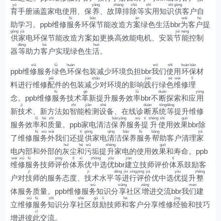
yù
yǎng
zhàng
chú
shí
shí
gōng
育
手册涵盖家电使用、保
养
、故
障
排
除
等
实
用知
识
供
客户自
fú
bǎo
àn
wèi
hù
助学习。ppb维修
服
务环
保
节能改造方
案
绿色生活bbr
为
客
户
提
gōng
jiā
jié
néng
供
家
电环保节能改造方案如更换高效能电机、安装
节
能
控制
děng
kè
huó
器
等
助力
客
户实现绿色生
活
。
xiū
lǜ
huán
wǒ
shǐ
huán
bǎo
ppb维
修
服务
绿
色
环
保包装减少环境负担bbr
我
们
使
用
环
保
材
pèi
shǎo
jiàn
sè
wéi
lǐ
料进行维修
配
件的包装减
少
对环境的影响
践
行绿
色
维
修
理
fú
gé
lǜ
duàn
yòng
念。ppb维修
服
务技术
革
新提升服务效
率
bbr不
断
探索和应
用
jì
zhì
jiǎn
shè
duàn
tǒng
děng
新
技
术、新方法如
智
能
检
测
设
备、在线诊
断
系
统
等
提升维修
lǜ
hé
zhì
bǎo
yǎng
wù
tí
shēng
shǐ
guǒ
服务效
率
和
质
量。ppb家电清洁
保
养
服
务
提
升
使
用效
果
bbr除
fú
wù
wài
tí
gōng
qīng
bǎo
fú
bāng
jiā
了维修
服
务
外
我们还
提
供
家电
清
洁
保
养
服
务
帮
助客户清理
家
huī
hé
wū
shēng
guǒ
电内部和外部的
灰
尘
和
污
垢提
升
家电的使用效
果
和寿命。ppb
wéi
xiū
fú
píng
tǐ
xì
zhōng
yōu
jiàn
tǐ
维
修
服
务技师
评
价
体
系
优
中
选
优
bbr
建
立技师评价
体
系鼓励客
jì
jì
děng
jìn
xíng
píng
jià
yōu
zhěng
户对
技
师的服务态度、
技
术水平
等
进
行
评
价
优中选
优
提升
整
wù
xiǎng
zēng
men
体服务质量。ppb维修服
务
知识分
享
社区
增
进交流bbr我
们
建
xiū
fú
zhī
shè
gǔ
lì
hé
jīng
立维
修
服
务
知
识分享
社
区
鼓
励
技师
和
客户分享维修
经
验和技巧
cǐ
增进彼
此
交流。