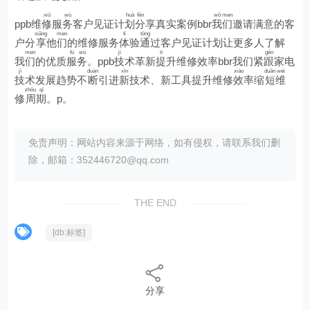
xiū
wù
huà
fēn
wǒ
men
ppb维
修
服
务
客户见证计
划
分
享真实案例bbr
我
们
邀请满意的客
xiǎng
men
tǐ
tōng
户分
享
他
们
的维修服务
体
验
通
过客户见证计划让更多人了解
men
fú
wù
jì
tí
gēn
我
们
的优质
服
务
。ppb
技
术革新
提
升维修效率bbr我们紧
跟
家电
jì
duàn
xīn
xiào
duǎn
wéi
技
术发展趋势不
断
引进
新
技术、新工具提升维修
效
率缩
短
维
zhōu
qī
修
周
期
。p。
免责声明：网站内容来源于网络，如有侵权，请联系我们删
除，邮箱：352446720@qq.com
THE END
[db:标签]
分享