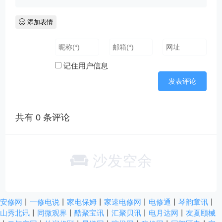
添加表情
记住用户信息
共有
0
条评论
沙发空余
安修网
丨
一修电说
丨
家电保姆
丨
家速电修网
丨
电修通
丨
琴韵章讯
丨
山秀北讯
丨
同微观界
丨
酷聚宝讯
丨
汇聚贝讯
丨
电月达网
丨
友夏颐械