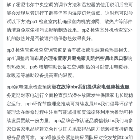
解了霍尼韦尔中央空调的调节方法和温控器的使用说明后您可
能会发现尽管进行了调整但室内温度仍然偏低。这时您可以尝
试以下方法pp1 检查室内机确保室内机的滤网、散热片等部件
清洁避免灰尘和污垢影响制热效果。pp2 检查室外机检查室外
机的散热片是否被遮挡确保散热效果良好。
pp3 检查管道检查空调管道是否有破损或泄漏避免热量损失。
pp4 调整房间
布局合理布置家具避免家具阻挡空调出风口影
响
制热效果。pp5 增加辅助设备在空调制热的可以使用电暖器、
取暖器等辅助设备提高室内温度。
ppb家电健康检查预防
潜在故障bbr我们提供家电健康检查服
务定期对家电进行全面检查预防潜在故障发生保障家电长期稳
定运行。ppb环保节能理念推动可持续发展bbr我们倡导环保节
能理念在维修过程中注重节能减排和资源循环利用为推动可持
续发展贡献一份力量。ppb品牌合作认证品质信赖bbr我们与多
家知名家电品牌建立合作认证关系获得品牌方信赖和支持确保
服务品质可靠。ppb维修服务紧急响应团队应对突发故障bbr组