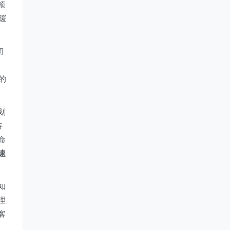
顿
暖
闭
的
划
待
命
速
知
理
客