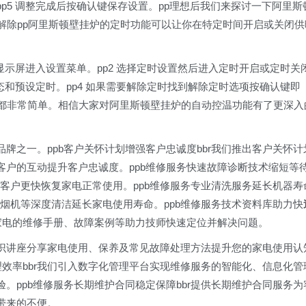
p5 调整完成后按确认键保存设置。pp理想后我们来探讨一下阿里斯
么解除pp阿里斯顿壁挂炉的定时功能可以让你在特定时间开启或关闭供
显示屏进入设置菜单。pp2 选择定时设置然后进入定时开启或定时关
态和预设定时。pp4 如果需要解除定时找到解除定时选项按确认键即
用都非常简单。相信大家对阿里斯顿壁挂炉的自动控温功能有了更深入
牌之一。ppb客户关怀计划增强客户忠诚度bbr我们推出客户关怀计
客户的互动提升客户忠诚度。ppb维修服务快速故障诊断技术缩短等
让客户更快恢复家电正常使用。ppb维修服务专业清洗服务延长机器寿
油烟机等深度清洁延长家电使用寿命。ppb维修服务技术资料库助力快
家电的维修手册、故障案例等助力技师快速定位并解决问题。
护知识讲座分享家电使用、保养及常见故障处理方法提升您的家电使用认
理效率bbr我们引入数字化管理平台实现维修服务的智能化、信息化管
。ppb维修服务长期维护合同稳定保障bbr提供长期维护合同服务为
带来的不便。