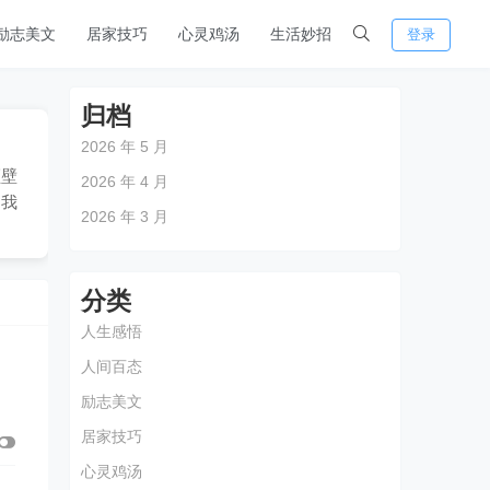
励志美文
居家技巧
心灵鸡汤
生活妙招
登录
归档
2026 年 5 月
顿壁
2026 年 4 月
，我
2026 年 3 月
分类
人生感悟
人间百态
励志美文
居家技巧
心灵鸡汤