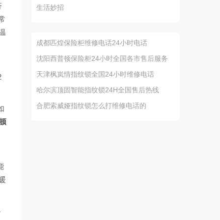
济
生活妙招
常
温
成都匹煌保险柜维修电话24小时电话
沈阳西普顿保险柜24小时全国各市售后服务
天津枫岚情指纹锁全国24小时维修电话
2
哈尔滨顶固智能指纹锁24H全国售后热线
合肥索威娅指纹锁怎么打维修电话的
如
顿
。
能
暖
4