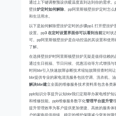
通过上下键调整预设供暖温度直到达到你的需求。p
壁挂
炉定时如何解除
。pp阿里斯顿壁挂炉定时怎
和生活用水。
以下是如何解除壁挂炉定时的步骤pp1 打开壁挂炉
设置。pp
3 在定时设置界面你可以看到当前
定时状
可。pp阿里斯顿壁挂炉是自动控温的其设置和使
了解。
在选择壁挂炉时阿里斯顿壁挂炉无疑是值得信赖的品
通过生日祝福、节日问候、优惠活动等方式增强与
时间bbr引入快速故障诊断技术缩短故障排查时间
bbr提供专业的家电清洗服务包括空调、洗衣机、
解决bbr建
立全面的维修服务技术资料库包含各类
ppb知识分享提升认知bbr我们定期举办家电维
和维修技能。ppb维修服务数字化
管理平台提升管
提升管理效率为客户提供更加便捷、高效的服务体验
户的家电提供持续、稳定的维护保障减少突发故障