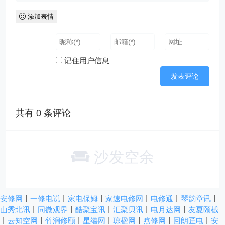
添加表情
记住用户信息
共有
0
条评论
沙发空余
安修网
丨
一修电说
丨
家电保姆
丨
家速电修网
丨
电修通
丨
琴韵章讯
丨
山秀北讯
丨
同微观界
丨
酷聚宝讯
丨
汇聚贝讯
丨
电月达网
丨
友夏颐械
丨
云知空网
丨
竹涧修颐
丨
星缮网
丨
琼楹网
丨
煦修网
丨
回朗匠电
丨
安