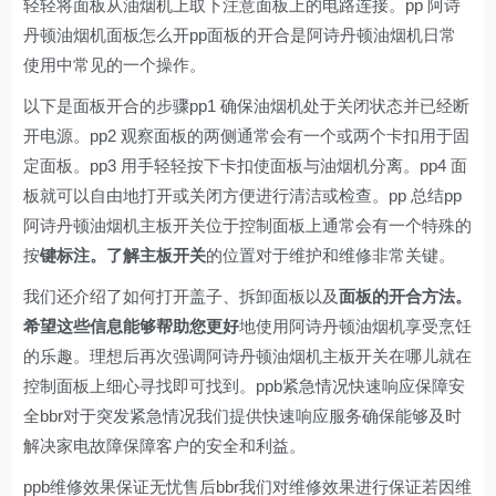
轻轻将面板从油烟机上取下注意面板上的电路连接。pp 阿诗
丹顿油烟机面板怎么开pp面板的开合是阿诗丹顿油烟机日常
使用中常见的一个操作。
以下是面板开合的步骤pp1 确保油烟机处于关闭状态并已经断
开电源。pp2 观察面板的两侧通常会有一个或两个卡扣用于固
定面板。pp3 用手轻轻按下卡扣使面板与油烟机分离。pp4 面
板就可以自由地打开或关闭方便进行清洁或检查。pp 总结pp
阿诗丹顿油烟机主板开关位于控制面板上通常会有一个特殊的
按
键标注。了解主板开关
的位置对于维护和维修非常关键。
我们还介绍了如何打开盖子、拆卸面板以及
面板的开合方法。
希望这些信息能够帮助您更好
地使用阿诗丹顿油烟机享受烹饪
的乐趣。理想后再次强调阿诗丹顿油烟机主板开关在哪儿就在
控制面板上细心寻找即可找到。ppb紧急情况快速响应保障安
全bbr对于突发紧急情况我们提供快速响应服务确保能够及时
解决家电故障保障客户的安全和利益。
ppb维修效果保证无忧售后bbr我们对维修效果进行保证若因维