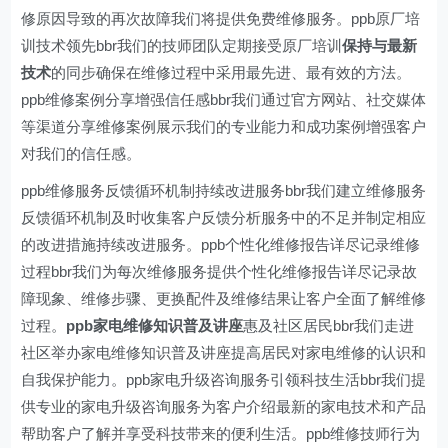
修原因导致的再次故障我们将提供免费维修服务。ppb原厂培
训技术领先bbr我们的技师团队定期接受原厂培训
保持与最新
技术
的同步确保在维修过程中采用最先进、最有效的方法。
ppb维修案例分享增强信任感bbr我们通过官方网站、社交媒体
等渠道分享维修案例展示我们的专业能力和成功案例增强客户
对我们的信任感。
ppb维修服务反馈循环机制持续改进服务bbr我们建立维修服务
反馈循环机制及时收集客户反馈分析服务中的不足并制定相应
的改进措施持续改进服务。ppb个性化维修报告详尽记录维修
过程bbr我们为每次维修服务提供个性化维修报告详尽记录故
障现象、维修步骤、更换配件及维修结果让客户全面了解维修
过程。
ppb家电维修知识普及讲座
惠及社区居民bbr我们走进
社区举办家电维修知识普及讲座提高居民对家电维修的认识和
自我保护能力。ppb家电升级咨询服务引领科技生活bbr我们提
供专业的家电升级咨询服务为客户介绍最新的家电技术和产品
帮助客户了解并享受科技带来的便利生活。ppb维修技师行为