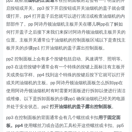
pp2 观察油
烟机的正面通
常在控制面板附近会有一个明显的开
启按钮或开关。pp3 按下开启按钮或开关油烟机的盖子就会缓
缓打开。pp4 打开盖子后您就可以进行清洁或检查油烟机的内
部部件了。pp 阿诗丹顿油烟机主板开关在哪儿啊pp在了解如
何打开盖子之后接下来我们来探讨阿诗丹顿油烟机主板开关的
位置。主板开关通常位于油烟机的控制面板区域以下是查找主
板开关的步骤pp1 打开油烟机的盖子露出控制面板。
pp2 控制面板上会有多个按键包括启动、风速调节、照明等。
pp3 在这些按键中通常会有一个特殊的按键上面标注有主板开
关或类似字样。pp4 找到这个特殊的按键后按下它就可以打开
或关闭油烟机的主板。pp 阿诗丹顿油烟机面板怎么拆卸pp在
使用阿诗丹顿油烟机时有时需要对面板进行拆卸以便进行清洁
或维修。以下是拆卸面板的步骤pp1 确保油烟机已经关闭电源
并处于安全状态。pp2
打开油烟机的盖子露出控制面板
。
pp3 在控制面板的背面通常会有几个螺丝或卡扣
用于固定面
板。pp4
使用螺丝刀或合适的工具松开这些螺丝或卡扣。pp5