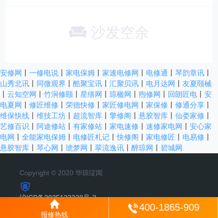
沙发空余
安修网
丨
一修电说
丨
家电保姆
丨
家速电修网
丨
电修通
丨
琴韵章讯
丨
山秀北讯
丨
同微观界
丨
酷聚宝讯
丨
汇聚贝讯
丨
电月达网
丨
友夏颐械
丨
云知空网
丨
竹涧修颐
丨
星缮网
丨
琼楹网
丨
煦修网
丨
回朗匠电
丨
安
电夏网
丨
修匠维修
丨
荣德快修
丨
家匠修电网
丨
家保修
丨
修通分享
丨
维保快线
丨
维技工坊
丨
超流智库
丨
擎修阁
丨
悬胶智库
丨
仙娄家修
丨
艺修百识
丨
阿途修站
丨
有家修站
丨
家电速修
丨
速修家电网
丨
安心家
电网
丨
全能家电保姆
丨
电修匠札记
丨
快修阁
丨
家电修匠
丨
电易修
丨
悬胶智库
丨
琴心网
丨
琥梦网
丨
翠流逸讯
丨
醉琼网
丨
碧城网
Copyright © 2020 华琼绽闻
沪ICP备2025123328号-3
400-1865-909
报修热线