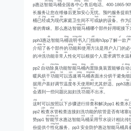
zhì
néng
tǒng
zhōng
shòu
huà
p惠达
智
能
马
桶
全国各
中
心
售
后电
话
。400-1865-9
hòu
jiā
wú
长服务让您在维修
后
更
加
安心
无
忧。预约服务提前
yǐ
jīng
wèi
dài
huò
shè
bèi
桶
已
经
成
为
现
代
家庭卫生间不可
或
缺的
设
备
。作为
néng
mǎ
hǎo
xià
者的青睐。那么惠达智
能
马
桶哪个部件
好
用呢接
下
dá
tǒng
míng
shū
zhǐ
yī
chǎn
pph3惠
达
智能马
桶
说
明
书
入门
指
南h3pp了解
一
款
产
shào
le
gōng
hé
yòng
介
绍
了
各个部件的
功
能
和
使
用
方法是用户入门的必
xǐ
fēi
rén
qiú
的冲
洗
功能
非
常
人
性化可以根据个人需
求
调节水温
zì
chú
chòu
néng
tǒng
zhì
zì
dòng
pp2
自
动
除
臭
功能智
能
马
桶
内
置
除臭装置能够
自
动
gōng
kě
xùn
jiāng
tǒng
biǎo
xì
暖风烘干
功
能
可
以
迅
速
将
马
桶
表
面水分烘干避免
细
hù
dù
shí
shì
huì
据用
户
喜好调节温
度
冬天使用
时
尤其舒
适
。pph3
惠
huì
tí
gōng
néng
shuǐ
会
遇到一些问
题
比如妇洗
功
能
不出
水
。
zhè
yǐ
chá
shuǐ
这
时可以按照
以
下步骤进行排
查
和解决pp1 检查
水
jiǎn
shuǐ
de
h
pp2
检
查
水
管检查连接妇洗功能
的
软管是否有堵塞
zhì
néng
jié
mǎ
cǎi
jié
t
势pp1
智
能
节
水惠达智能
马
桶
采
用
节
水设计相比传
xìng
huà
mǎ
b
份提供个
性
化
服务。pp3 安全防护惠达智能
马
桶具