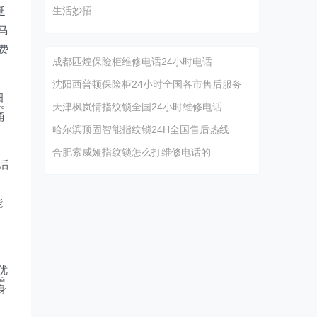
延
生活妙招
马
费
成都匹煌保险柜维修电话24小时电话
沈阳西普顿保险柜24小时全国各市售后服务
细
天津枫岚情指纹锁全国24小时维修电话
ng
桶
哈尔滨顶固智能指纹锁24H全国售后热线
合肥索威娅指纹锁怎么打维修电话的
后
根
能
优
hēn
身