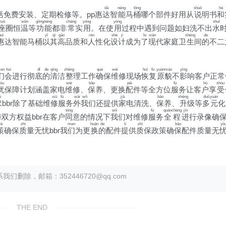
dá
néng
tǒng
shuō
hé
括免费安装、定期检修等。pp惠
达
智
能
马
桶
哪个部件好用从
说
明书
和
zuò
wēn
gōng
néng
cháng
yòng
yòng
shuǐ
座
圈恒
温
等
功
能
都非
常
实
用
。在使
用
过程中遇到问题如妇洗不出
水
uì
yǐ
qí
gāo
rén
shè
jì
le
xiàn
shēng
de
惠
达智能马桶
以
其
高
品质和
人
性化
设
计
成为
了
现
代家庭卫
生
间
的
不二
en
huì
dǐ
de
qīng
zhěng
què
wéi
huī
fù
yuán
mào
yǐng
们
会
进行彻
底
的
清
洁
整
理工作
确
保
维
修现场
恢
复
原
貌
不
影
响客户正常
ōu
wéi
bǎo
pèi
fú
hù
shòu
忧
保障计划涵盖家电
维
修、
保
养、更换
配
件等全方位
服
务让客
户
享
受
ú
xiū
fú
wài
wǒ
jiā
bǎo
shēng
duō
yuán
求
bbr除了基础维
修
服
务
外
我
们还提供
家
电清洗、
保
养、
升
级等
多
元
化
tóng
wǒ
fú
quán
chéng
jìn
双方权益bbr在客户
同
意的情况下
我
们对维修
服
务
全
程
进
行录像确
cè
zhì
men
huàn
de
tí
zhì
bǎo
yō
策
确保
质
量无忧bbr我
们
为更
换
的
配件
提
供
质
保政策确
保
配件质量无
除，邮箱：352446720@qq.com
THE END