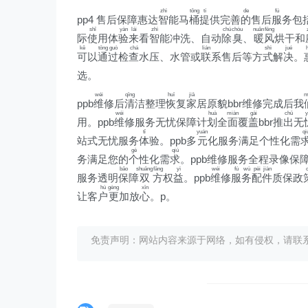
zhì
tǒng
tí
de
fú
pp4 售后保障惠达
智
能马
桶
提
供完善
的
售后
服
务包
shǐ
yàn
lái
zhì
chú
chòu
nuǎn
fēng
际
使
用体
验
来
看
智
能冲洗、自动
除
臭
、
暖
风
烘干和
kě
tōng
guò
chá
lián
shì
jué
h
可
以
通
过
检
查
水压、水管或
联
系售后等方
式
解
决
。
选。
wéi
qīng
huī
jiā
m
ppb
维
修后
清
洁整理
恢
复
家
居原貌bbr维修完成后我
wéi
huà
miàn
gài
chū
y
用。ppb
维
修服务无忧保障计
划
全
面
覆
盖
bbr推
出
无
tǐ
yuán
qi
站式无忧服务
体
验。ppb多
元
化服务满足个性化需
gè
qiú
务满足您的
个
性化需
求
。ppb维修服务全程录像保障
bǎo
shuāng
fāng
yì
wéi
fú
wù
pèi
jiàn
服务透明
保
障
双
方
权
益
。ppb
维
修
服
务
配
件
质保政
hù
gèng
xīn
让客
户
更
加放
心
。p。
免责声明：网站内容来源于网络，如有侵权，请联系我们删