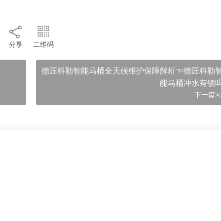
分享
二维码
德匠科勒智能马桶全天候维护保障解析☜德匠科勒
能马桶冲水有锁
下一篇>