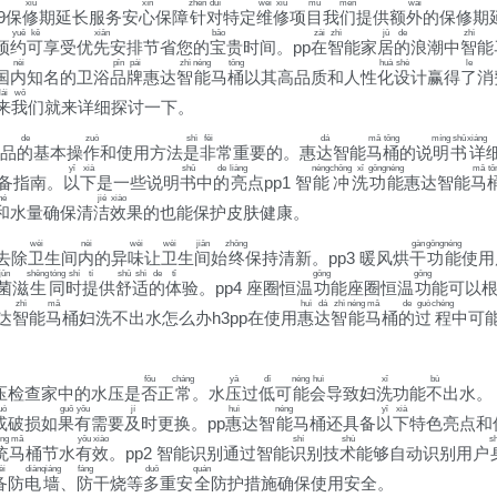
xiū
xīn
zhēn
duì
wéi
xiū
mù
men
wài
09保
修
期延长服务安
心
保障
针
对
特定
维
修
项
目
我
们
提供额
外
的保修期
yuē
kě
xiān
bǎo
zài
zhì
jū
de
zhì
预
约
可
享受优
先
安排节省您的
宝
贵时间。pp
在
智
能家
居
的
浪潮中
智
能
nèi
pǐn
pái
zhì
néng
tǒng
huà
shè
le
国
内
知名的卫浴
品
牌
惠达
智
能
马
桶
以其高品质和人性
化
设
计赢得
了
消
lái
wǒ
来
我
们就来详细探讨一下。
de
zuò
shì
fēi
dá
mǎ
tǒng
míng
shū
xiáng
品
的
基本操
作
和使用方法
是
非
常重要的。惠
达
智能
马
桶
的说
明
书
详
yǐ
xià
shū
de
liàng
néng
chōng
xǐ
gōng
néng
mǎ
tǒ
备指南。
以
下
是一些说明
书
中
的
亮
点pp1 智
能
冲
洗
功
能
惠达智能
马
hé
jié
xiào
和
水量确保清
洁
效
果的也能保护皮肤健康。
wèi
nèi
wèi
wèi
jiān
zhōng
gàn
gōng
néng
去除
卫
生间
内
的异
味
让
卫
生
间
始
终
保持清新。pp3 暖风烘
干
功
能
使用
jūn
shēng
tóng
shí
tí
shū
shì
de
tǐ
gōng
gōng
菌
滋
生
同
时
提
供
舒
适
的
体
验。pp4 座圈恒温
功
能座圈恒温
功
能可以
zhì
mǎ
huì
dá
zhì
néng
mǎ
de
guò
chéng
达
智
能
马
桶妇洗不出水怎么办h3pp在使用
惠
达
智
能
马
桶
的
过
程
中可
fǒu
cháng
yā
dī
néng
huì
xǐ
bù
压检查家中的水压是
否
正
常
。水
压
过
低
可
能
会
导致妇
洗
功能
不
出水。
uò
guǒ
yǒu
jí
huì
néng
yǐ
xià
或
破损如
果
有
需要
及
时更换。pp
惠
达智
能
马桶还具备
以
下
特色亮点和
ǒng
mǎ
yǒu
xiào
shí
shù
s
统
马
桶节水
有
效
。pp2 智能识别通过智能
识
别技
术
能够自动识别用户
èi
diàn
qiáng
fáng
duō
quán
备
防
电
墙
、
防
干烧等
多
重安
全
防护措施确保使用安全。