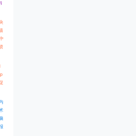
内
央
描
中
锁
和
p
促
内
术
脑
报