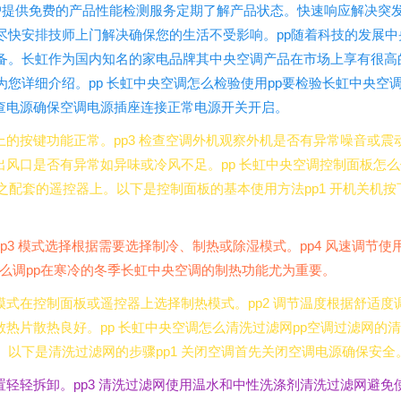
9为客户提供免费的产品性能检测服务定期了解产品状态。快速响应解决突
尽快安排技师上门解决确保您的生活不受影响。pp随着科技的发展中
备。长虹作为国内知名的家电品牌其中央空调产品在市场上享有很高
您详细介绍。pp 长虹中央空调怎么检验使用pp要检验长虹中央空
检查电源确保空调电源插座连接正常电源开关开启。
上的按键功能正常。pp3 检查空调外机观察外机是否有异常噪音或震
出风口是否有异常如异味或冷风不足。pp 长虹中央空调控制面板怎么
之配套的遥控器上。以下是控制面板的基本使用方法pp1 开机关机按
p3 模式选择根据需要选择制冷、制热或除湿模式。pp4 风速调节使
怎么调pp在寒冷的冬季长虹中央空调的制热功能尤为重要。
模式在控制面板或遥控器上选择制热模式。pp2 调节温度根据舒适度
散热片散热良好。pp 长虹中央空调怎么清洗过滤网pp空调过滤网的清
以下是清洗过滤网的步骤pp1 关闭空调首先关闭空调电源确保安全
置轻轻拆卸。pp3 清洗过滤网使用温水和中性洗涤剂清洗过滤网避免