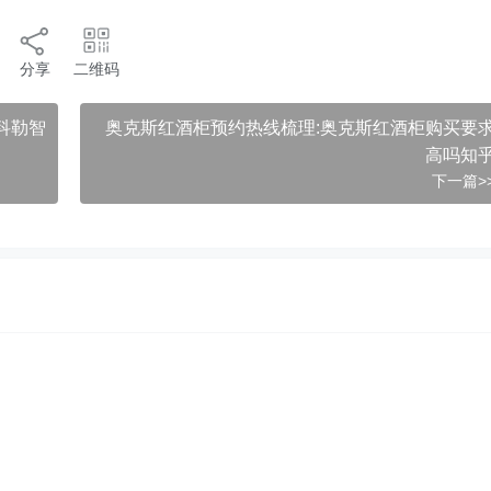
分享
二维码
科勒智
奥克斯红酒柜预约热线梳理:奥克斯红酒柜购买要
高吗知
下一篇>