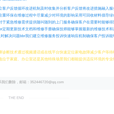
r建立客户反馈循环改进机制及时收集并分析客户反馈将改进措施融入服
我们注重环保在维修过程中尽量减少对环境的影响采用可回收材料倡导绿
br对于紧急维修需求提供随叫随到的上门服务确保客户在需要时能够得
bbr定期更新技术文档和维修手册确保技师能够掌握最新的维修技术和
及时解决问题bbr我们建立维修服务投诉快速响应机制确保客户投诉能
程故障诊断技术通过视频通话或在线平台快速定位家电故障减少客户等待
的家电位于家庭、办公室还是其他特殊场景我们都能提供适应环境的专业
除，邮箱：352446720@qq.com
THE END