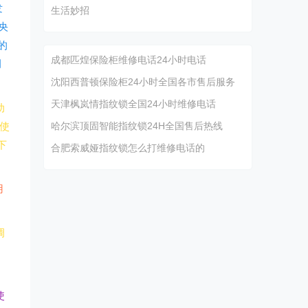
发
生活妙招
央
的
成都匹煌保险柜维修电话24小时电话
调
沈阳西普顿保险柜24小时全国各市售后服务
天津枫岚情指纹锁全国24小时维修电话
动
使
哈尔滨顶固智能指纹锁24H全国售后热线
下
合肥索威娅指纹锁怎么打维修电话的
用
调
。
使