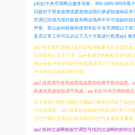
p长虹中央空调网点服务管家。400-1865-90
问题对于突发故障或紧急情况我们承诺快速响应并
空调已经成为现代家庭和商业场所中不可或缺的设
声誉。那么如何检验和使用长虹中央空调呢以下将为
是否正常工作可以从以下几个方面进行检查pp1 
pp2 检查遥控器确认遥控器电池电量充足且遥控器
以及散热片是否干净。pp4 检查室内机检查室内机
用pp长虹中央空调的控制面板通常位于室内机或与
开关按钮启动或关闭空调。
pp2 温度调节使用温度或温度按钮调节室内温度。p
风速或风速按钮调节风速。pp 长虹中央空调制热
以下是调节制热功能的步骤pp1 确保空调处于制热
节室内温度。pp3 检查外机确保外机风扇正常工作
洁对于保证空调运行效率和室内空气质量至关重要。
pp2 拆卸过滤网根据空调型号找到过滤网的拆卸位