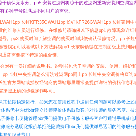
晾干确保无水分。pp5 安装过滤网将晾干的过滤网重新安装到空调室
调拥有多种型号以满足不同用户的需求。
H1pp 长虹KFR35GWAH1pp 长虹KFR26GWAH1pp 长虹家用中
业的维修人员进行维修。在维修前请确保以下信息pp1 故障现象详细
型号。pp3 购买时间了解空调的购买时间以便确认保修情况。pp 长虹
器被锁定可以尝试以下方法解锁pp1 长按解锁键在控制面板上找到解
解锁通常需要按下特定的组合键。
通常会附有一份详细的说明书。说明书包含了空调的安装、使用、维护
p 长虹中央空调怎么清洗过滤网pp同上pp 长虹中央空调价格查询p
长虹官方网站或授权经销商的网站那里通常会提供详细的价格信息和
只需按照正确的步骤操作即可。
保其长期稳定运行。如果您在使用过程中遇到任何问题可以参考上述
价体系优中选优bbr建立技师评价体系鼓励客户对技师的服务态度、技
电子保修卡便捷管理bbr我们提供电子保修卡服务客户可通过手机或电
维修服务透明化报价单拒绝隐藏费用bbr我们提供详尽透明的维修服务
本避免隐藏费用。