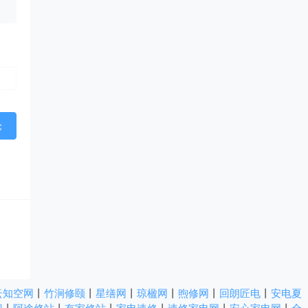
云知空网
丨
竹涧修颐
丨
星缮网
丨
琼楹网
丨
煦修网
丨
回朗匠电
丨
安电夏