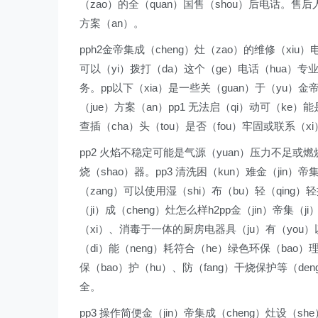
（zao）的全（quan）国售（shou）后电话。售后
方案（an）。
pph2金帝集成（cheng）灶（zao）的维修（xi
可以（yi）拨打（da）这个（ge）电话（hua）专
务。pp以下（xia）是一些关（guan）于（yu）金帝集
（jue）方案（an）pp1 无法启（qi）动可（ke）
查插（cha）头（tou）是否（fou）牢固或联系（x
pp2 火焰不稳定可能是气源（yuan）压力不足或燃
烧（shao）器。pp3 清洗困（kun）难金（jin）
（zang）可以使用湿（shi）布（bu）轻（qing）
（ji）成（cheng）灶怎么样h2pp金（jin）帝集（
（xi）、消毒于一体的厨房电器具（ju）有（you）
（di）能（neng）耗符合（he）绿色环保（bao）理
保（bao）护（hu）、防（fang）干烧保护等（de
全。
pp3 操作简便金（jin）帝集成（cheng）灶设（