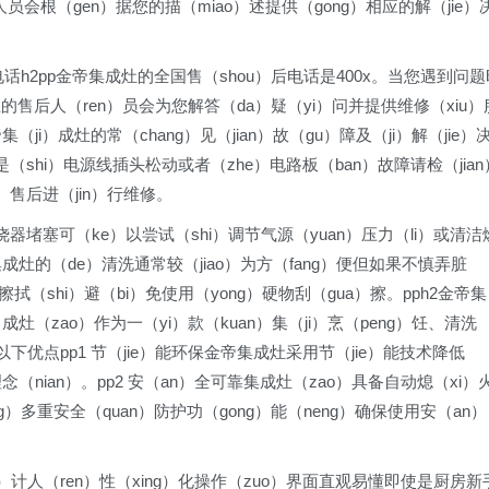
人员会根（gen）据您的描（miao）述提供（gong）相应的解（jie）
u）电话h2pp金帝集成灶的全国售（shou）后电话是400x。当您遇到问题
业的售后人（ren）员会为您解答（da）疑（yi）问并提供维修（xiu）
（ji）成灶的常（chang）见（jian）故（gu）障及（ji）解（jie）
能是（shi）电源线插头松动或者（zhe）电路板（ban）故障请检（jian
i）售后进（jin）行维修。
烧器堵塞可（ke）以尝试（shi）调节气源（yuan）压力（li）或清洁
帝集成灶的（de）清洗通常较（jiao）为方（fang）便但如果不慎弄脏
轻擦拭（shi）避（bi）免使用（yong）硬物刮（gua）擦。pph2金帝集
ji）成灶（zao）作为一（yi）款（kuan）集（ji）烹（peng）饪、清洗
以下优点pp1 节（jie）能环保金帝集成灶采用节（jie）能技术降低
念（nian）。pp2 安（an）全可靠集成灶（zao）具备自动熄（xi）
ng）多重安全（quan）防护功（gong）能（neng）确保使用安（an）
she）计人（ren）性（xing）化操作（zuo）界面直观易懂即使是厨房新