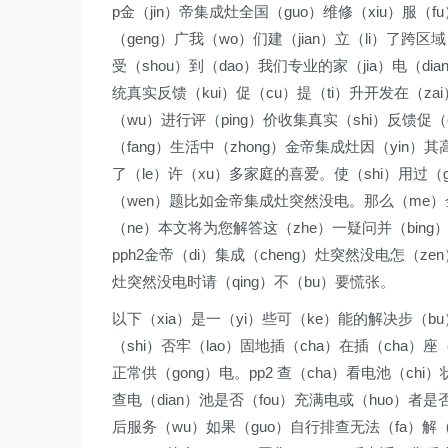
p金（jin）帝集成灶全国（guo）维修（xiu）服（f
（geng）广我（wo）们建（jian）立（li）了跨区
受（shou）到（dao）我们专业的家（jia）电（di
统真实反馈（kui）促（cu）提（ti）升开发在（zai
（wu）进行评（ping）价收集真实（shi）反馈促（
（fang）生活中（zhong）金帝集成灶因（yin）其
了（le）许（xu）多家庭的喜爱。使（shi）用过（gu
（wen）题比如金帝集成灶突然没电。那么（me）金（
（ne）本文将为您解答这（zhe）一疑问并（bing
pph2金帝（di）集成（cheng）灶突然没电怎（zen
灶突然没电时请（qing）不（bu）要慌张。
以下（xia）是一（yi）些可（ke）能的解决步（bu）
（shi）否牢（lao）固地插（cha）在插（cha）
正常供（gong）电。pp2 查（cha）看电池（chi
查电（dian）池是否（fou）充满电或（huo）者是否
后服务（wu）如果（guo）自行排查无法（fa）解（j