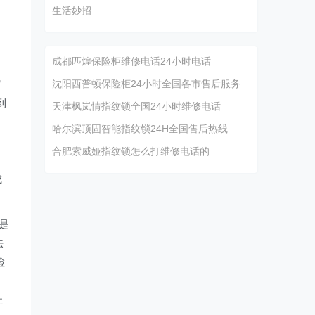
生活妙招
）
）
成都匹煌保险柜维修电话24小时电话
房
沈阳西普顿保险柜24小时全国各市售后服务
到
天津枫岚情指纹锁全国24小时维修电话
哈尔滨顶固智能指纹锁24H全国售后热线
合肥索威娅指纹锁怎么打维修电话的
成
头是
法
检
）
灶