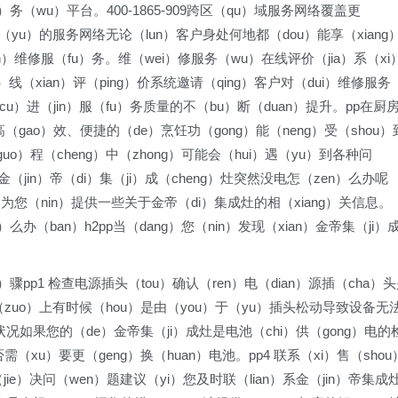
u）务（wu）平台。400-1865-909跨区（qu）域服务网络覆盖更
域（yu）的服务网络无论（lun）客户身处何地都（dou）能享（xiang
an）维修服（fu）务。维（wei）修服务（wu）在线评价（jia）系（xi
）线（xian）评（ping）价系统邀请（qing）客户对（dui）维修服务
cu）进（jin）服（fu）务质量的不（bu）断（duan）提升。pp在厨
高（gao）效、便捷的（de）烹饪功（gong）能（neng）受（shou）
o）程（cheng）中（zhong）可能会（hui）遇（yu）到各种问
jin）帝（di）集（ji）成（cheng）灶突然没电怎（zen）么办呢
）为您（nin）提供一些关于金帝（di）集成灶的相（xiang）关信息。
）么办（ban）h2pp当（dang）您（nin）发现（xian）金帝集（ji）
骤pp1 检查电源插头（tou）确认（ren）电（dian）源插（cha）
座（zuo）上有时候（hou）是由（you）于（yu）插头松动导致设备无
）状况如果您的（de）金帝集（ji）成灶是电池（chi）供（gong）电的
需（xu）要更（geng）换（huan）电池。pp4 联系（xi）售（shou
ie）决问（wen）题建议（yi）您及时联（lian）系金（jin）帝集成