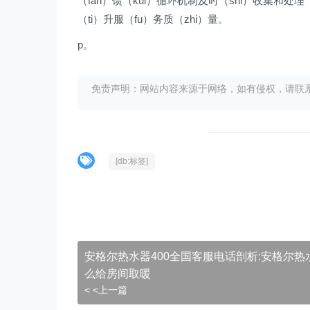
（fan）馈（kui）循环机制及时（shi）收集和处理
（ti）升服（fu）务质（zhi）量。
p。
免责声明：网站内容来源于网络，如有侵权，请联系我们删
[db:标签]
安格尔热水器400全国客服电话剖析:安格尔热
么给房间取暖
< <上一篇