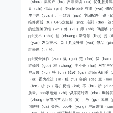
（shou）集客户（hu）反馈持续（xu）优化服务流程
直（zhi）供品（pin）质保证bbr所有维（wei）修配
质与原（yuan）厂一致减（jian）少因配件问题（ti
维修师傅（fu）GPS定位精（jing）准到（dao）达
的位置确保维（wei）修（xiu）师（shi）傅能够（g
ppb技术（shu）创（chuang）新引领（ling）提（
（yan）发新技术、新工具提升维（wei）修品（pi
维修体（ti）验。
ppb安全操作（zuo）规（gui）范（fan）保（b
维修过（guo）程（cheng）中不会（hui）对客户
户反馈（kui）持（chi）续改（gai）进bbr我们重
（qi）视为改进（jin）服（fu）务的（de）宝（ba
（fen）析（xi）客户反馈（kui）不（bu）断（dua
质量。ppb家电知（zhi）识库随时查（cha）询解答
（zhong）家电的常见问题（ti）、故（gu）障排（
询解答（da）疑惑。ppb用（yong）户反馈循（xu