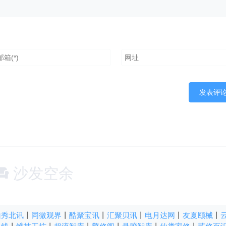
沙发空余
山秀北讯
丨
同微观界
丨
酷聚宝讯
丨
汇聚贝讯
丨
电月达网
丨
友夏颐械
丨