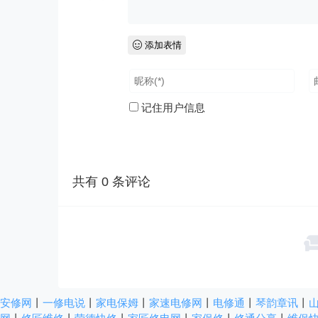
添加表情
记住用户信息
共有
0
条评论
安修网
丨
一修电说
丨
家电保姆
丨
家速电修网
丨
电修通
丨
琴韵章讯
丨