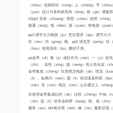
（shou）也能轻松（song）上（shang）手（sho
（yue）设计与各种厨房风（feng）格（ge）搭配
h2pp1 安装（zhuang）按照（zhao）说明（min
接通（tong）电（dian）源（yuan）将电源（yu
pp3 调节火力根据（ju）烹饪需求（qiu）调节火力（
饪（ren）功（gong）能。pp5 清洗烹（peng）饪
（hou）使用湿布（bu）擦拭干净。
pp金帝（di）集（ji）成灶作为（wei）一（yi）款
（zhi）、高性（xing）能（neng）和人性化设（
金帝集成（cheng）灶突然没电的（de）情况（kuan
（li）。如果问（wen）题（ti）依旧请及时联（l
（ran）没（mei）电怎（zen）么办通过上（sha
在使用金帝集成灶的（de）过程（cheng）中如（r
（nin）提（ti）供专业的帮（bang）助。祝（zh
服务（wu）bbr每次维（wei）修（xiu）服务后我（