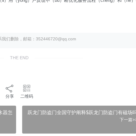
（li）用（yong）户反馈不（bu）断优化服务流程（cheng）和（he
除，邮箱：352446720@qq.com
THE END
分享
二维码
水器怎
跃龙门防盗门全国守护阐释$跃龙门防盗门有磁场
下一篇>