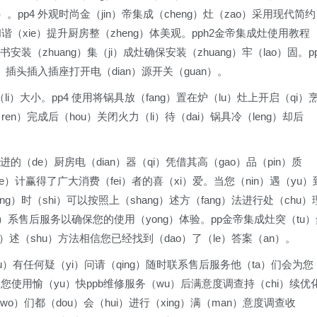
u）。pp4 外观时尚金（jin）帝集成（cheng）灶（zao）采用现代简约
和谐（xie）提升厨房整（zheng）体美观。pph2金帝集成灶使用教程
g）书安装（zhuang）集（ji）成灶确保安装（zhuang）牢（lao）固。p
an）插头插入插座打开电（dian）源开关（guan）。
li）大小。pp4 使用将锅具放（fang）置在炉（lu）灶上开启（qi）
（ren）完成后（hou）关闭火力（li）待（dai）锅具冷（leng）却后
先进的（de）厨房电（dian）器（qi）凭借其高（gao）品（pin）质
she）计赢得了广大消费（fei）者的喜（xi）爱。当您（nin）遇（yu）
g）时（shi）可以按照上（shang）述方（fang）法进行处（chu）
ian）系售后服务以确保您的使用（yong）体验。pp金帝集成灶突（tu
ng）述（shu）方法相信您已经找到（dao）了（le）答案（an）。
u）有任何疑（yi）问请（qing）随时联系售后服务他（ta）们会为您
u）您使用愉（yu）快ppb维修服务（wu）后满意度调查持（chi）续优
wo）们都（dou）会（hui）进行（xing）满（man）意度调查收