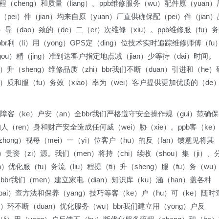
（cheng）和质量（liang）。ppb维修服务（wu）配件原（yuan）
（pei）件（jian）均来自原（yuan）厂直供确保配（pei）件（jian）
）导（dao）致的（de）二（er）次维修（xiu）。ppb维修服（fu）务
bbr利（li）用（yong）GPS定（ding）位技术实时追踪维修师傅（fu
ou）精（jing）准到达客户指定地点减（jian）少等待（dai）时间。
ti）升（sheng）维修品质（zhi）bbr我们不断（duan）引进和（he）
n）质和服（fu）务效（xiao）率为（wei）客户提供更加优质的（de
ao）障客（ke）户安（an）全bbr我们严格遵守安全操作规（gui）范确
的人（ren）身和财产安全造成任何威（wei）胁（xie）。ppb客（ke
（zhong）视每（mei）一（yi）位客户（hu）的反（fan）馈意见将其
o）贵资（zi）源。我们（men）将持（chi）续收（shou）集（ji）、
n）优化服（fu）务流（liu）程提（ti）升（sheng）服（fu）务（wu
bbr我们（men）建立家电（dian）知识库（ku）涵（han）盖各种
pai）查方法和保养（yang）技巧等客（ke）户（hu）可（ke）随时
n）环不断（duan）优化服务（wu）bbr我们建立用（yong）户反