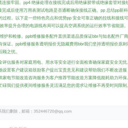
缆连接牢固。pp4 绝缘处理在接线完成后用绝缘胶带或绝缘套管对接
接完成后使用万用表测试电路是否通断确保接线正确。pp 总结pp新科
过程。以下是一些特色亮点和优势pp 安全可靠正确的拉线和接线
 效率提升合理的电源线布局可以提高空调系统的运行效率节省能源
维护和检修。ppb维修服务配件直供渠道品质保证bbr与知名配件厂
保证。ppb维修服务透明报价无隐藏费用bbr我们坚持透明报价原则
后顾之忧。
庭安全评估服务对家庭用电、用水等安全进行全面检查确保家庭安全无忧
修现场设置客户建议箱鼓励客户提出宝贵意见和建议帮助我们不断改进服
r提供家电节能改造咨询服务为客户推荐节能改造方案降低能耗助力环保
白天忙碌我们提供夜间维修服务灵活满足您的需求让维修不再受时间限制
除，邮箱：352446720@qq.com