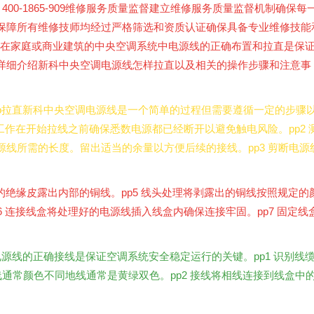
00-1865-909维修服务质量监督建立维修服务质量监督机制确保每
保障所有维修技师均经过严格筛选和资质认证确保具备专业维修技能
pp在家庭或商业建筑的中央空调系统中电源线的正确布置和拉直是保
详细介绍新科中央空调电源线怎样拉直以及相关的操作步骤和注意事
3pp拉直新科中央空调电源线是一个简单的过程但需要遵循一定的步骤
工作在开始拉线之前确保悉数电源都已经断开以避免触电风险。pp2 
线所需的长度。留出适当的余量以方便后续的接线。pp3 剪断电源
米的绝缘皮露出内部的铜线。pp5 线头处理将剥露出的铜线按照规定的
 连接线盒将处理好的电源线插入线盒内确保连接牢固。pp7 固定线
p电源线的正确接线是保证空调系统安全稳定运行的关键。pp1 识别线
线通常颜色不同地线通常是黄绿双色。pp2 接线将相线连接到线盒中
。