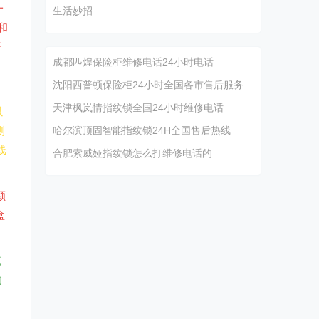
一
生活妙招
和
证
成都匹煌保险柜维修电话24小时电话
沈阳西普顿保险柜24小时全国各市售后服务
天津枫岚情指纹锁全国24小时维修电话
以
测
哈尔滨顶固智能指纹锁24H全国售后热线
线
合肥索威娅指纹锁怎么打维修电话的
颜
盒
缆
的