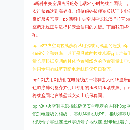
p新科中央空调售后服务电话24小时热线全国统一。4
次维修都达到高标准。维修服务技师资质认证专业
良好服务态度。pp 新科中央空调电源线怎样拉直
空调系统正常运行和安全使用的关键。下面我们将
项。
pp h3中央空调拉线步骤从电源线到线盒的连接h
确保安全和效率。以下是具体的拉线步骤pp1 准备
量长度根据空调的具体位置和线盒的位置测量出电源
使用专用的线剪剪断电源线确保切口整齐。
pp4 剥皮用剥线钳在电源线的一端剥去大约15厘
色顺序排列整齐并使用专用的压线钳压紧线鼻。pp6
将线盒固定在墙壁或支架上确保稳固。
pp h3中央空调电源接线确保安全稳定的连接h3p
识别电源线的相线L、零线N和地线PE。相线和零
相线端子零线连接到零线端子地线连接到地线端子