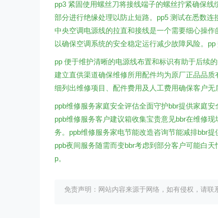
pp3 紧固使用螺丝刀将接线端子的螺丝拧紧确保线
部分进行绝缘处理以防止短路。pp5 测试在悉数连
中央空调电源线的拉直和接线是一个需要细心操作的
以确保空调系统的安全稳定运行减少故障风险。pp
pp 便于维护清晰的电源线布置和标识有助于后续的
建立直供渠道确保维修所用配件均为原厂正品品质有
细列出维修项目、配件费用及人工费用确保客户无
ppb维修服务家庭安全评估全面守护bbr提供家
ppb维修服务客户建议箱收集宝贵意见bbr在维
务。ppb维修服务家电节能改造咨询节能减排bb
ppb夜间服务随需而变bbr考虑到部分客户可能
p。
免责声明：网站内容来源于网络，如有侵权，请联系我们删