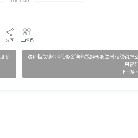
THE END
分享
二维码
柜加佛
达科指纹锁400维修咨询热线解析あ达科指纹锁怎
用密
下一篇>