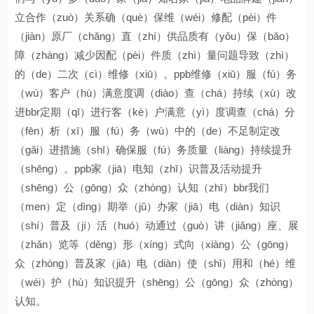
立合作（zuò）关系确（què）保维（wéi）修配（pèi）件
（jiàn）原厂（chǎng）直（zhí）供品质有（yǒu）保（bǎo）
障（zhàng）减少因配（pèi）件质（zhì）量问题导致（zhì）
的（de）二次（cì）维修（xiū）。ppb维修（xiū）服（fú）务
（wù）客户（hù）满意度调（diào）查（chá）持续（xù）改
进bbr定期（qī）进行客（kè）户满意（yì）度调查（chá）分
（fēn）析（xī）服（fú）务（wù）中的（de）不足制定改
（gǎi）进措施（shī）确保服（fú）务质量（liàng）持续提升
（shēng）。ppb家（jiā）电知（zhī）识普及活动提升
（shēng）公（gōng）众（zhòng）认知（zhī）bbr我们
（men）定（dìng）期举（jǔ）办家（jiā）电（diàn）知识
（shí）普及（jí）活（huó）动通过（guò）讲（jiǎng）座、展
（zhǎn）览等（děng）形（xíng）式向（xiàng）公（gōng）
众（zhòng）普及家（jiā）电（diàn）使（shǐ）用和（hé）维
（wéi）护（hù）知识提升（shēng）公（gōng）众（zhòng）
认知。