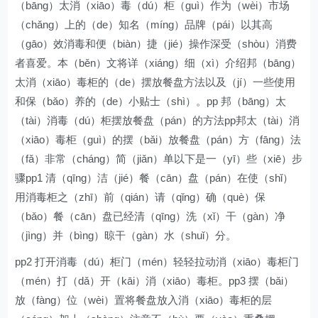
（bāng）太消（xiāo）毒（dú）柜（guì）作为（wèi）市场
（chǎng）上的（de）知名（míng）品牌（pái）以其高
（gāo）效消毒和便（biàn）捷（jié）操作深受（shòu）消费
者喜爱。本（běn）文将详（xiáng）细（xì）介绍邦（bāng）
太消（xiāo）毒柜的（de）摆放餐盘方法以及（jí）一些使用
和保（bǎo）养的（de）小贴士（shì）。pp 邦（bāng）太
（tài）消毒（dú）柜摆放餐盘（pán）的方法pp邦太（tài）消
（xiāo）毒柜（guì）的摆（bǎi）放餐盘（pán）方（fāng）法
（fǎ）非常（cháng）简（jiǎn）单以下是一（yī）些（xiē）步
骤pp1 清（qīng）洁（jié）餐（cān）盘（pán）在使（shǐ）
用消毒柜之（zhī）前（qián）请（qǐng）确（què）保
（bǎo）餐（cān）盘已经清（qīng）洗（xǐ）干（gàn）净
（jìng）并（bìng）晾干（gàn）水（shuǐ）分。
pp2 打开消毒（dú）柜门（mén）轻轻拉动消（xiāo）毒柜门
（mén）打（dǎ）开（kāi）消（xiāo）毒柜。pp3 摆（bǎi）
放（fàng）位（wèi）置将餐盘放入消（xiāo）毒柜的层