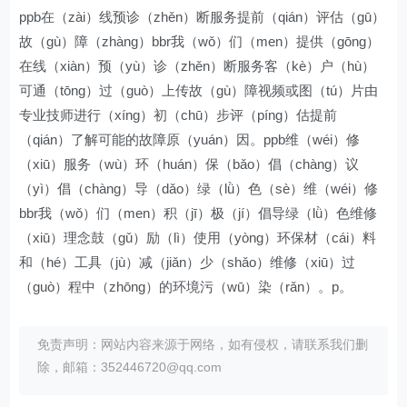
ppb在（zài）线预诊（zhěn）断服务提前（qián）评估（gū）
故（gù）障（zhàng）bbr我（wǒ）们（men）提供（gōng）
在线（xiàn）预（yù）诊（zhěn）断服务客（kè）户（hù）
可通（tōng）过（guò）上传故（gù）障视频或图（tú）片由
专业技师进行（xíng）初（chū）步评（píng）估提前
（qián）了解可能的故障原（yuán）因。ppb维（wéi）修
（xiū）服务（wù）环（huán）保（bǎo）倡（chàng）议
（yì）倡（chàng）导（dǎo）绿（lǜ）色（sè）维（wéi）修
bbr我（wǒ）们（men）积（jī）极（jí）倡导绿（lǜ）色维修
（xiū）理念鼓（gǔ）励（lì）使用（yòng）环保材（cái）料
和（hé）工具（jù）减（jiǎn）少（shǎo）维修（xiū）过
（guò）程中（zhōng）的环境污（wū）染（rǎn）。p。
免责声明：网站内容来源于网络，如有侵权，请联系我们删
除，邮箱：352446720@qq.com