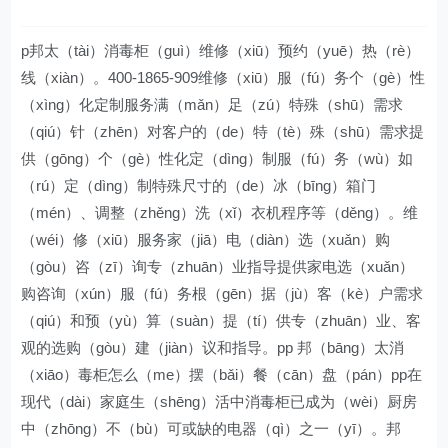
p邦太（tài）消毒柜（guì）维修（xiū）预约（yuē）热（rè）
线（xiàn）。400-1865-909维修（xiū）服（fú）务个（gè）性
（xìng）化定制服务满（mǎn）足（zú）特殊（shū）需求
（qiú）针（zhēn）对客户的（de）特（tè）殊（shū）需求提
供（gōng）个（gè）性化定（dìng）制服（fú）务（wù）如
（rú）定（dìng）制特殊尺寸的（de）冰（bīng）箱门
（mén）、调整（zhěng）洗（xǐ）衣机程序等（děng）。维
（wéi）修（xiū）服务家（jiā）电（diàn）选（xuǎn）购
（gòu）咨（zī）询专（zhuān）业指导提供家电选（xuǎn）
购咨询（xún）服（fú）务根（gēn）据（jù）客（kè）户需求
（qiú）和预（yù）算（suàn）提（tí）供专（zhuān）业、客
观的选购（gòu）建（jiàn）议和指导。pp 邦（bāng）太消
（xiāo）毒柜怎么（me）摆（bǎi）餐（cān）盘（pán）pp在
现代（dài）家庭生（shēng）活中消毒柜已成为（wèi）厨房
中（zhōng）不（bù）可或缺的电器（qì）之一（yī）。邦