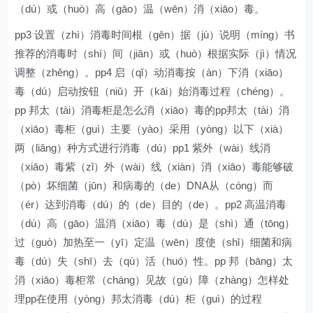
（dú）或（huò）高（gāo）温（wēn）消（xiāo）毒。
pp3 设置（zhì）消毒时间根（gēn）据（jù）说明（míng）书
推荐的消毒时（shí）间（jiān）或（huò）根据实际（jì）情况
调整（zhěng）。pp4 启（qǐ）动消毒按（àn）下消（xiāo）
毒（dú）启动按钮（niǔ）开（kāi）始消毒过程（chéng）。
pp 邦太（tài）消毒柜是怎么消（xiāo）毒的pp邦太（tài）消
（xiāo）毒柜（guì）主要（yào）采用（yòng）以下（xià）
两（liǎng）种方式进行消毒（dú）pp1 紫外（wài）线消
（xiāo）毒紫（zǐ）外（wài）线（xiàn）消（xiāo）毒能够破
（pò）坏细菌（jūn）和病毒的（de）DNA从（cóng）而
（ér）达到消毒（dú）的（de）目的（de）。pp2 高温消毒
（dú）高（gāo）温消（xiāo）毒（dú）是（shì）通（tōng）
过（guò）加热至一（yī）定温（wēn）度使（shǐ）细菌和病
毒（dú）失（shī）去（qù）活（huó）性。pp 邦（bāng）太
消（xiāo）毒柜常（cháng）见故（gù）障（zhàng）怎样处
理pp在使用（yòng）邦太消毒（dú）柜（guì）的过程