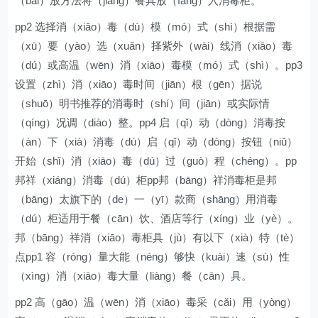
（bǎi）放方法将（jiāng）餐具放（fàng）入消毒柜。
pp2 选择消（xiāo）毒（dú）模（mó）式（shì）根据需
（xū）要（yào）选（xuǎn）择紫外（wài）线消（xiāo）毒
（dú）或高温（wēn）消（xiāo）毒模（mó）式（shì）。pp3
设置（zhì）消（xiāo）毒时间（jiān）根（gēn）据说
（shuō）明书推荐的消毒时（shí）间（jiān）或实际情
（qíng）况调（diào）整。pp4 启（qǐ）动（dòng）消毒按
（àn）下（xià）消毒（dú）启（qǐ）动（dòng）按钮（niǔ）
开始（shǐ）消（xiāo）毒（dú）过（guò）程（chéng）。pp
邦祥（xiáng）消毒（dú）柜pp邦（bāng）祥消毒柜是邦
（bāng）太旗下的（de）一（yī）款商（shāng）用消毒
（dú）柜适用于餐（cān）饮、酒店等行（xíng）业（yè）。
邦（bāng）祥消（xiāo）毒柜具（jù）有以下（xià）特（tè）
点pp1 容（róng）量大能（néng）够快（kuài）速（sù）性
（xìng）消（xiāo）毒大量（liàng）餐（cān）具。
pp2 高（gāo）温（wēn）消（xiāo）毒采（cǎi）用（yòng）