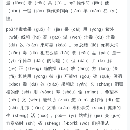
量（liàng）餐（cān）具（jù）。pp2 操作简（jiǎn）便
（biàn）一键（jiàn）操作操作简（jiǎn）单（dān）易（yì）
懂。
pp3 消毒效果（guǒ）佳（jiā）采（cǎi）用（yòng）紫外
（wài）线和（hé）高（gāo）温（wēn）消毒（dú）消毒
（dú）效（xiào）果可靠（kào）。pp 总结（jié）pp邦太消
（xiāo）毒（dú）柜怎么摆（bǎi）餐（cān）盘（pán）是一
（yī）个简单（dān）的问题（tí）但（dàn）了（le）解
（jiě）正（zhèng）确的摆（bǎi）放（fàng）方（fāng）法
（fǎ）和使用（yòng）技（jì）巧能够（gòu）确（què）保消
（xiāo）毒（dú）效（xiào）果和延（yán）长（zhǎng）消毒
柜的使（shǐ）用（yòng）寿（shòu）命（mìng）。希望本
（běn）文（wén）能帮助（zhù）您（nín）更好地（dì）使
（shǐ）用邦（bāng）太消（xiāo）毒柜享受（shòu）健康的
生（shēng）活（huó）。ppb一（yī）站式解（jiě）决（jué）
方案省时（shí）省（shěng）心bbr我（wǒ）们提供从