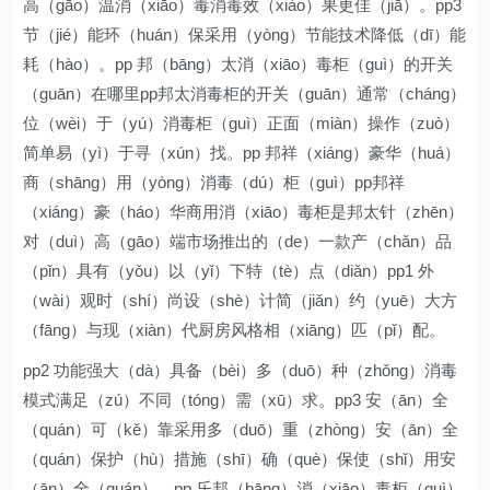
高（gāo）温消（xiāo）毒消毒效（xiào）果更佳（jiā）。pp3
节（jié）能环（huán）保采用（yòng）节能技术降低（dī）能
耗（hào）。pp 邦（bāng）太消（xiāo）毒柜（guì）的开关
（guān）在哪里pp邦太消毒柜的开关（guān）通常（cháng）
位（wèi）于（yú）消毒柜（guì）正面（miàn）操作（zuò）
简单易（yì）于寻（xún）找。pp 邦祥（xiáng）豪华（huá）
商（shāng）用（yòng）消毒（dú）柜（guì）pp邦祥
（xiáng）豪（háo）华商用消（xiāo）毒柜是邦太针（zhēn）
对（duì）高（gāo）端市场推出的（de）一款产（chǎn）品
（pǐn）具有（yǒu）以（yǐ）下特（tè）点（diǎn）pp1 外
（wài）观时（shí）尚设（shè）计简（jiǎn）约（yuē）大方
（fāng）与现（xiàn）代厨房风格相（xiāng）匹（pǐ）配。
pp2 功能强大（dà）具备（bèi）多（duō）种（zhǒng）消毒
模式满足（zú）不同（tóng）需（xū）求。pp3 安（ān）全
（quán）可（kě）靠采用多（duō）重（zhòng）安（ān）全
（quán）保护（hù）措施（shī）确（què）保使（shǐ）用安
（ān）全（quán）。pp 乐邦（bāng）消（xiāo）毒柜（guì）