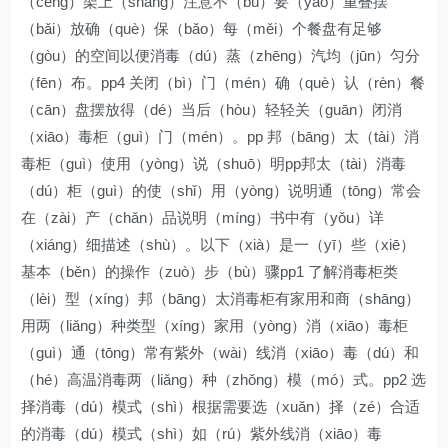
（céng）架上（shàng）注意不（bù）要（yào）重叠摆
（bǎi）放确（què）保（bǎo）每（měi）个餐盘有足够
（gòu）的空间以便消毒（dú）蒸（zhēng）汽均（jūn）匀分
（fēn）布。pp4 关闭（bì）门（mén）确（què）认（rèn）餐
（cān）盘摆放得（dé）当后（hòu）轻轻关（guān）闭消
（xiāo）毒柜（guì）门（mén）。pp 邦（bāng）太（tài）消
毒柜（guì）使用（yòng）说（shuō）明pp邦太（tài）消毒
（dú）柜（guì）的使（shǐ）用（yòng）说明通（tōng）常会
在（zài）产（chǎn）品说明（míng）书中有（yǒu）详
（xiáng）细描述（shù）。以下（xià）是一（yī）些（xiē）
基本（běn）的操作（zuò）步（bù）骤pp1 了解消毒柜类
（lèi）型（xíng）邦（bāng）太消毒柜有家用和商（shāng）
用两（liǎng）种类型（xíng）家用（yòng）消（xiāo）毒柜
（guì）通（tōng）常有紫外（wài）线消（xiāo）毒（dú）和
（hé）高温消毒两（liǎng）种（zhǒng）模（mó）式。pp2 选
择消毒（dú）模式（shì）根据需要选（xuǎn）择（zé）合适
的消毒（dú）模式（shì）如（rú）紫外线消（xiāo）毒