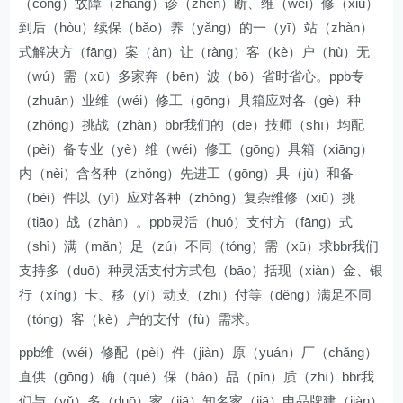
（cóng）故障（zhàng）诊（zhěn）断、维（wéi）修（xiū）
到后（hòu）续保（bǎo）养（yǎng）的一（yī）站（zhàn）
式解决方（fāng）案（àn）让（ràng）客（kè）户（hù）无
（wú）需（xū）多家奔（bēn）波（bō）省时省心。ppb专
（zhuān）业维（wéi）修工（gōng）具箱应对各（gè）种
（zhǒng）挑战（zhàn）bbr我们的（de）技师（shī）均配
（pèi）备专业（yè）维（wéi）修工（gōng）具箱（xiāng）
内（nèi）含各种（zhǒng）先进工（gōng）具（jù）和备
（bèi）件以（yǐ）应对各种（zhǒng）复杂维修（xiū）挑
（tiāo）战（zhàn）。ppb灵活（huó）支付方（fāng）式
（shì）满（mǎn）足（zú）不同（tóng）需（xū）求bbr我们
支持多（duō）种灵活支付方式包（bāo）括现（xiàn）金、银
行（xíng）卡、移（yí）动支（zhī）付等（děng）满足不同
（tóng）客（kè）户的支付（fù）需求。
ppb维（wéi）修配（pèi）件（jiàn）原（yuán）厂（chǎng）
直供（gōng）确（què）保（bǎo）品（pǐn）质（zhì）bbr我
们与（yǔ）多（duō）家（jiā）知名家（jiā）电品牌建（jiàn）