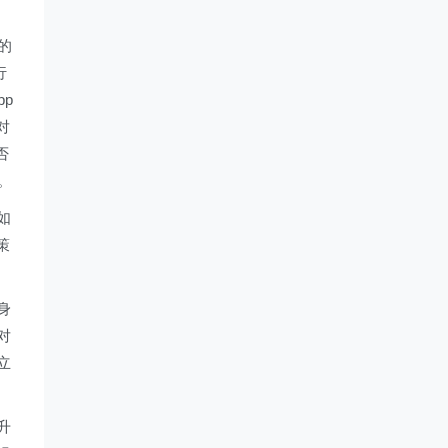
的
行
pp
对
否
。
如
策
身
对
立
升