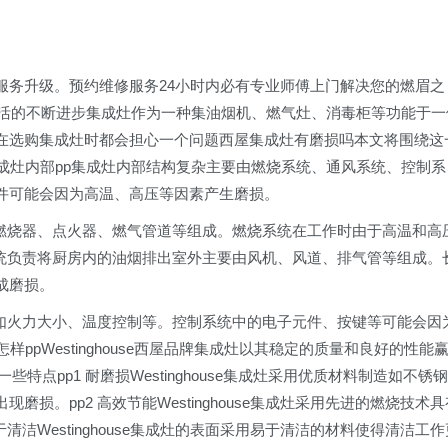
服务升级。预约维修服务24小时内必有专业师傅上门解决您的燃眉之
生活的不断进步集成灶作为一种集油烟机、燃气灶、消毒柜等功能于一
在选购集成灶时都会担心一个问题西屋集成灶有磨损吗本文将围绕这
成灶内部pp集成灶内部结构复杂主要由燃烧系统、通风系统、控制系
件可能会因为高温、高压等因素产生磨损。
由燃烧器、点火器、燃气管道等组成。燃烧系统在工作时由于高温和高
系统负责将厨房内的油烟排出室外主要由风机、风道、排气管等组成。
成磨损。
能如火力大小、温度控制等。控制系统中的电子元件、按键等可能会因
灶怎样ppWestinghouse西屋品牌集成灶以其稳定的质量和良好的性能
一些特点pp1 耐磨损Westinghouse集成灶采用优质材料制造如不锈钢
损。pp2 高效节能Westinghouse集成灶采用先进的燃烧技术具
清洁Westinghouse集成灶的表面采用易于清洁的材料使得清洁工作