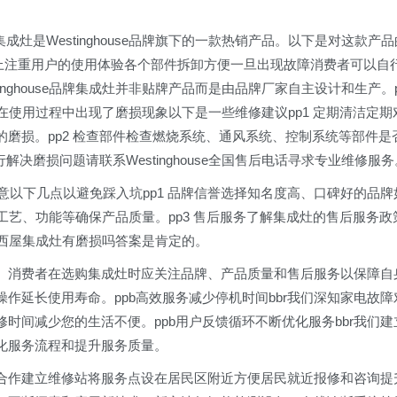
d集成灶是Westinghouse品牌旗下的一款热销产品。以下是对这款产品
设计上注重用户的使用体验各个部件拆卸方便一旦出现故障消费者可以自
inghouse品牌集成灶并非贴牌产品而是由品牌厂家自主设计和生产。
在使用过程中出现了磨损现象以下是一些维修建议pp1 定期清洁定期
磨损。pp2 检查部件检查燃烧系统、通风系统、控制系统等部件是
解决磨损问题请联系Westinghouse全国售后电话寻求专业维修服务
意以下几点以避免踩入坑pp1 品牌信誉选择知名度高、口碑好的品牌
的材质、工艺、功能等确保产品质量。pp3 售后服务了解集成灶的售后服务政
p西屋集成灶有磨损吗答案是肯定的。
。消费者在选购集成灶时应关注品牌、产品质量和售后服务以保障自
作延长使用寿命。ppb高效服务减少停机时间bbr我们深知家电故障
时间减少您的生活不便。ppb用户反馈循环不断优化服务bbr我们建
化服务流程和提升服务质量。
社区合作建立维修站将服务点设在居民区附近方便居民就近报修和咨询提