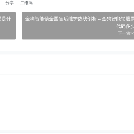
分享
二维码
调是什
金狗智能锁全国售后维护热线剖析←金狗智能锁股
代码多
下一篇>