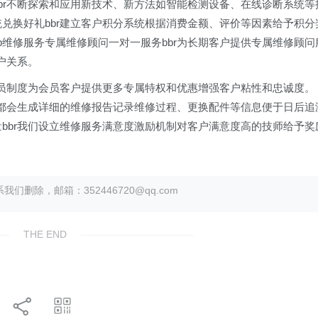
bbr不断探索和应用新技术、新方法如智能检测设备、在线诊断系统等
统兑换好礼bbr建立客户积分系统根据消费金额、评价等因素给予积分
b维修服务专属维修顾问一对一服务bbr为长期客户提供专属维修顾问
户关系。
立会员制度为会员客户提供更多专属特权和优惠增强客户粘性和忠诚度。
我们都会生成详细的维修报告记录维修过程、更换配件等信息便于日后追
量bbr我们设立维修服务满意度激励机制对客户满意度高的技师给予奖
除，邮箱：352446720@qq.com
THE END