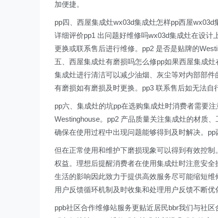
加便捷。
pp四、西屋集成灶wx03d集成灶怎样pp西屋wx03
详细评价pp1 出问题好维修吗wx03d集成灶在
更换或联系售后进行维修。pp2 是否是贴牌的West
五、西屋集成灶有磨损吗怎么修pp如果西屋集成灶
集成灶进行清洁可以减少油烟、灰尘等对内部部件的
有磨损如有磨损及时更换。pp3 联系售后如无法自行
pp六、集成灶的坑pp在选购集成灶时消费者需要注
Westinghouse。pp2 产品质量关注集成灶
确保在使用过程中出现问题能够得到及时解决。p
但在正常使用和维护下磨损现象可以得到有效控制
权益。理想后提醒消费者在使用集成灶时注意安全操
生活的影响因此致力于提供高效服务尽可能缩短维修
用户反馈循环机制及时收集和处理用户反馈不断优
ppb社区合作维修站服务更贴近居民bbr我们与