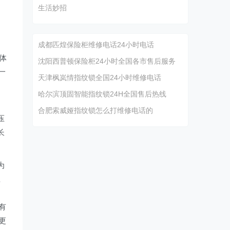
生活妙招
成都匹煌保险柜维修电话24小时电话
体
沈阳西普顿保险柜24小时全国各市售后服务
一
天津枫岚情指纹锁全国24小时维修电话
哈尔滨顶固智能指纹锁24H全国售后热线
合肥索威娅指纹锁怎么打维修电话的
压
长
为
赢
有
更