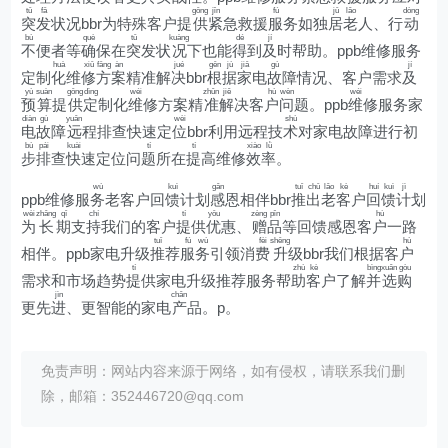
tū
fā
gōng
jǐn
fú
jū
lǎo
dòng
突
发
状况bbr为特殊客户提
供
紧
急救援
服
务如独
居
老
人、行
动
bù
què
tū
kuàng
dé
jí
不
便者等
确
保在
突
发状
况
下也能
得
到
及
时帮助。ppb维修服务
huà
xiū
fāng
àn
jué
gēn
jù
jiā
gù
jí
定制
化
维
修
方
案
精准解
决
bbr
根
据
家
电
故
障情况、客户需求
及
yù
suàn
gōng
dìng
wéi
zhǔn
jiě
hù
wèn
wéi
预
算
提
供
定
制化
维
修方案精
准
解
决客
户
问
题。ppb
维
修服务家
diàn
gù
yuǎn
wèi
shù
电
故
障
远
程排查快速定
位
bbr利用远程技
术
对家电故障进行初
bù
pái
kuài
tí
tí
xiào
lǜ
步
排
查
快
速定位问
题
所在
提
高维修
效
率
。
wù
kuì
gǎn
tuī
chū
lǎo
kè
huí
kuì
jì
ppb维修服
务
老客户回
馈
计划
感
恩相伴bbr
推
出
老
客
户
回
馈
计
划
wèi
zhǎng
qī
chí
tí
yōu
zèng
pǐn
hù
为
长
期
支
持
我们的客户
提
供
优
惠、
赠
品
等回馈感恩客
户
一路
tuī
fú
wù
fèi
shēng
hù
相伴。ppb家电升级
推
荐
服
务
引领消
费
升
级bbr我们根据客
户
tí
zhù
kè
bìng
xuǎn
gòu
需求和市场趋势
提
供家电升级推荐服务帮
助
客
户了解
并
选
购
jìn
chǎn
更先
进
、更智能的家电
产
品。p。
免责声明：网站内容来源于网络，如有侵权，请联系我们删
除，邮箱：352446720@qq.com