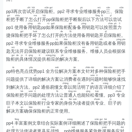
shì
kāi
xiǎn
guì
yè
wù
sān
xiǎn
pp3再次尝
试
开
启保
险
柜
。pp2 寻求专
业
维修服
务
pp
三
、保
险
guì
shǒu
me
kāi
fāng
fǎ
yǐ
柜
把
手
断了怎
么
打
开
pp保险柜把手断裂后以下
方
法
可
以
尝试
yòng
shi
rú
guǒ
pèi
yòng
zhào
pǔ
lì
pp1 使用备
用
钥
匙
pp
如
果
保险柜
配
备备
用
钥匙可以按
照
普
力
guì
huài
de
fǎ
qǐ
捷保险
柜
把手
坏
了怎么打开
的
方
法
使用备用钥匙开
启
保险柜。
wéi
rú
bǎo
shi
yòng
yào
pp2 寻求专业
维
修服务pp
如
果
保
险柜没有备用钥
匙
或者备
用
钥
wú
bǎo
yè
wù
xiū
匙
无
法开启
保
险柜建议联系专
业
维修服
务
。维
修
人员会根据保
guì
de
jù
tǐ
qíng
tí
xiāng
yīng
jiě
险
柜
的
具
体
情
况
提
供
相
应
的
解
决方案。
tè
yōu
wèi
àn
zhēn
duì
bǎo
xiǎn
pp
特
色亮点
优
势pp1 全方
位
解决方
案
本文
针
对
多种
保
险
柜把手
xì
zhě
wèn
tí
sù
问题提供了详
细
的解决方案让消费
者
在遇到
问
题
时能够快
速
找
zhāng
jié
de
xiáng
到解决方法。pp2 通俗易懂文
章
以简
洁
明了
的
语言
详
细介绍了
bǎ
wèn
tí
fǎ
tōng
rén
qīng
kàn
zhuān
保险柜
把
手
问
题
的处理方
法
让普
通
人
也能
轻
松
看
懂。pp3
专
业
xíng
de
fèn
wèi
zhuān
jù
巨子本文以保险柜
行
业专家
的
身
份
为
读者提供
专
业、
巨
子的
jiě
àn
bǎo
de
解
决方
案
确
保
保险柜
的
正常使用。
fēng
xiáng
xiǎn
guì
bǎ
de
pp4
丰
富案例文章结合实际案例
详
细阐述了保
险
柜
把
手问题
的
lǐ
zhàn
wéi
yuán
duì
处
理
方法使读者更具实
战
性。ppb
维
修服务紧急救
援
服务应
对