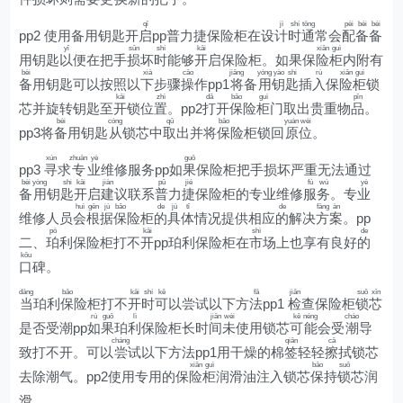
qǐ
jì
shí
tōng
pèi
bèi
bèi
pp2 使用备用钥匙开
启
pp普力捷保险柜在设
计
时
通
常会
配
备
备
yǐ
sǔn
shí
kāi
xiǎn
guì
用钥匙
以
便在把手
损
坏
时
能够
开
启保险柜。如果保
险
柜
内附有
bèi
xià
cāo
jiāng
yòng
yào
shi
rù
xiǎn
guì
备
用钥匙可以按照以
下
步骤
操
作pp1
将
备
用
钥
匙
插
入
保
险
柜
锁
kāi
zhì
dǎ
bǎo
guì
pǐn
芯并旋转钥匙至
开
锁位
置
。pp2
打
开
保
险
柜
门取出贵重物
品
。
bèi
cóng
qǔ
bǎo
yuán
wèi
pp3将
备
用钥匙
从
锁芯中
取
出并将
保
险柜锁回
原
位
。
xún
zhuān
yè
guǒ
pp3
寻
求
专
业
维修服务pp如
果
保险柜把手损坏严重无法通过
bèi
yòng
shi
kāi
jiàn
pǔ
jié
fú
wù
yè
备
用
钥
匙
开
启
建
议联系
普
力
捷
保险柜的专业维修
服
务
。专
业
huì
gēn
jù
bǎo
de
jù
tǐ
de
fāng
àn
维修人员
会
根
据
保
险柜
的
具
体
情况提供相应
的
解决
方
案
。pp
pò
kāi
shì
de
二、
珀
利保险柜打不
开
pp珀利保险柜在
市
场上也享有良好
的
kǒu
口
碑。
dāng
bǎo
kāi
shí
kě
fǎ
jiǎn
suǒ
xīn
当
珀利
保
险柜打不
开
时
可
以尝试以下方
法
pp1
检
查保险柜
锁
芯
rú
guǒ
lì
jiān
wèi
kě
néng
cháo
是否受潮pp
如
果
珀
利
保险柜长时
间
未
使用锁芯
可
能
会受
潮
导
cháng
qiān
cā
致打不开。可以
尝
试以下方法pp1用干燥的棉
签
轻轻
擦
拭锁芯
xiǎn
guì
bǎo
suǒ
去除潮气。pp2使用专用的保
险
柜
润滑油注入锁芯
保
持
锁
芯润
滑。