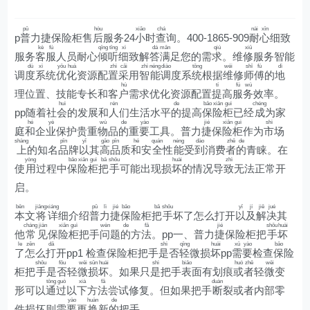
pǔ
hòu
xiǎo
chá
nài
xīn
p
普
力捷保险柜售
后
服务24
小
时
查
询。400-1865-909
耐
心
细致
kè
fú
qīng
tīng
xì
dá
mǎn
qiú
xiū
服务
客
服
人员耐心
倾
听
细
致解
答
满
足您的需
求
。维
修
服务智能
dù
xì
yōu
huà
zhì
cǎi
zhì
néng
diào
tǒng
wéi
shī
fù
dì
调
度
系
统
优
化
资源配
置
采
用
智
能
调
度系
统
根据
维
修
师
傅
的
地
hù
tí
fú
wù
理位置、技能专长和客
户
需求优化资源配置
提
高
服
务
效率。
huì
rén
de
bǎo
xiǎn
guì
chéng
pp随着社
会
的发展和
人
们生活水平
的
提高
保
险
柜
已经
成
为家
hé
yè
wù
de
yào
jié
xiǎn
guì
shì
庭
和
企
业
保护贵重
物
品
的
重
要
工具。普力
捷
保
险
柜
作为
市
场
shàng
pǐn
yǐ
gāo
pǐn
hé
quán
néng
dào
zhě
de
上
的知名
品
牌
以
其
高
品
质
和
安
全
性
能
受
到
消费
者
的
青睐。在
yòng
bǎo
xiǎn
guì
bǎ
shǒu
huài
zhì
使
用
过程中
保
险
柜
把
手
可能出现损
坏
的情况导
致
无法正常开
启。
běn
jiāng
xiáng
pǔ
lì
jié
bǎo
bǎ
shǒu
yǐ
jí
jiě
jué
本
文
将
详
细介绍
普
力
捷
保
险柜
把
手
坏了怎么打开
以
及
解
决
其
cháng
jiàn
xiǎn
guì
wèn
de
fǎ
jié
shǒu
huài
他
常
见
保
险
柜
把手
问
题
的
方
法
。pp一、普力
捷
保险柜把
手
坏
le
zěn
dǎ
shì
qīng
huài
xū
yào
bǎo
了
怎
么
打
开pp1 检查保险柜把手
是
否
轻
微损
坏
pp
需
要
检查
保
险
shǒu
fǒu
wēi
sǔn
huài
shì
biǎo
huò
zhě
wēi
柜把
手
是
否
轻
微
损
坏
。如果只
是
把手
表
面有划痕
或
者
轻
微
变
tōng
guò
xià
fǎ
duàn
形可以
通
过
以
下
方
法
尝试修复。但如果把手
断
裂或者内部零
yào
huàn
de
件损坏则需
要
更
换
新
的
把手。