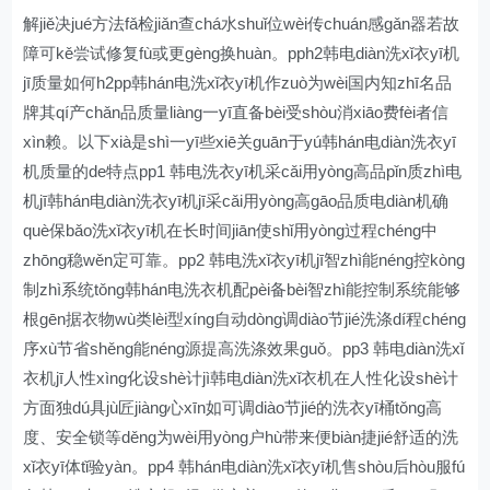
解jiě决jué方法fǎ检jiǎn查chá水shuǐ位wèi传chuán感gǎn器若故
障可kě尝试修复fù或更gèng换huàn。pph2韩电diàn洗xǐ衣yī机
jī质量如何h2pp韩hán电洗xǐ衣yī机作zuò为wèi国内知zhī名品
牌其qí产chǎn品质量liàng一yī直备bèi受shòu消xiāo费fèi者信
xìn赖。以下xià是shì一yī些xiē关guān于yú韩hán电diàn洗衣yī
机质量的de特点pp1 韩电洗衣yī机采cǎi用yòng高品pǐn质zhì电
机jī韩hán电diàn洗衣yī机jī采cǎi用yòng高gāo品质电diàn机确
què保bǎo洗xǐ衣yī机在长时间jiān使shǐ用yòng过程chéng中
zhōng稳wěn定可靠。pp2 韩电洗xǐ衣yī机jī智zhì能néng控kòng
制zhì系统tǒng韩hán电洗衣机配pèi备bèi智zhì能控制系统能够
根gēn据衣物wù类lèi型xíng自动dòng调diào节jié洗涤dí程chéng
序xù节省shěng能néng源提高洗涤效果guǒ。pp3 韩电diàn洗xǐ
衣机jī人性xìng化设shè计jì韩电diàn洗xǐ衣机在人性化设shè计
方面独dú具jù匠jiàng心xīn如可调diào节jié的洗衣yī桶tǒng高
度、安全锁等děng为wèi用yòng户hù带来便biàn捷jié舒适的洗
xǐ衣yī体tǐ验yàn。pp4 韩hán电diàn洗xǐ衣yī机售shòu后hòu服fú