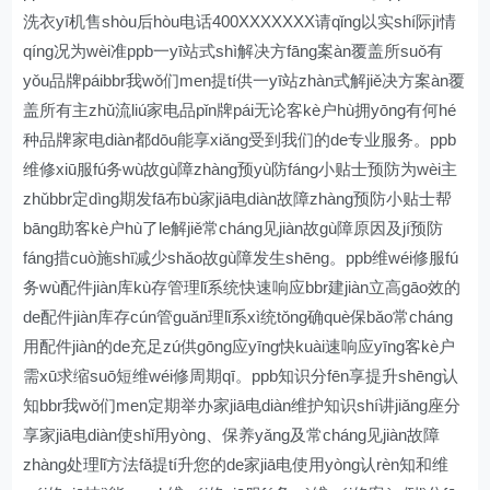
洗衣yī机售shòu后hòu电话400XXXXXXX请qǐng以实shí际jì情
qíng况为wèi准ppb一yī站式shì解决方fāng案àn覆盖所suǒ有
yǒu品牌páibbr我wǒ们men提tí供一yī站zhàn式解jiě决方案àn覆
盖所有主zhǔ流liú家电品pǐn牌pái无论客kè户hù拥yōng有何hé
种品牌家电diàn都dōu能享xiǎng受到我们的de专业服务。ppb
维修xiū服fú务wù故gù障zhàng预yù防fáng小贴士预防为wèi主
zhǔbbr定dìng期发fā布bù家jiā电diàn故障zhàng预防小贴士帮
bāng助客kè户hù了le解jiě常cháng见jiàn故gù障原因及jí预防
fáng措cuò施shī减少shǎo故gù障发生shēng。ppb维wéi修服fú
务wù配件jiàn库kù存管理lǐ系统快速响应bbr建jiàn立高gāo效的
de配件jiàn库存cún管guǎn理lǐ系xì统tǒng确què保bǎo常cháng
用配件jiàn的de充足zú供gōng应yīng快kuài速响应yīng客kè户
需xū求缩suō短维wéi修周期qī。ppb知识分fēn享提升shēng认
知bbr我wǒ们men定期举办家jiā电diàn维护知识shí讲jiǎng座分
享家jiā电diàn使shǐ用yòng、保养yǎng及常cháng见jiàn故障
zhàng处理lǐ方法fǎ提tí升您的de家jiā电使用yòng认rèn知和维