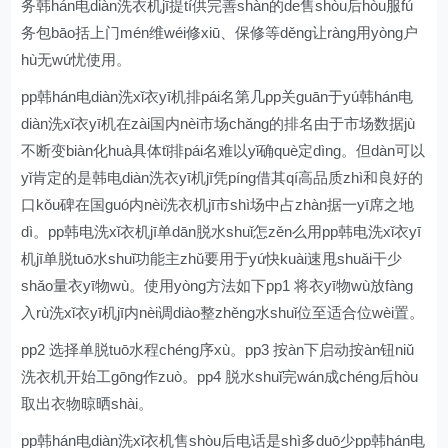
务韩hán电diàn洗衣机jī提tí供完善shàn的de售shòu后hòu服fú
务包bāo括上门mén维wéi修xiū、保修等děng让ràng用yòng户
hù无wú忧使用。
pp韩hán电diàn洗xǐ衣yī机排pái名第几pp关guān于yú韩hán电
diàn洗xǐ衣yī机在zài国内nèi市场chǎng的排名由于市场数据jù
不断变biàn化huà具体tǐ排pái名难以yǐ确què定dìng。但dàn可以
yǐ肯定的是韩电diàn洗衣yī机jī凭píng借其qí高品质zhì和良好的
口kǒu碑在国guó内nèi洗衣机jī市shì场中占zhàn据一yī席之地
dì。pp韩电洗xǐ衣机jī单dān脱水shuǐ怎zěn么用pp韩电洗xǐ衣yī
机jī单脱tuō水shuǐ功能主zhǔ要用于yú快kuài速甩shuǎi干少
shǎo量衣yī物wù。使用yòng方法如下pp1 将衣yī物wù放fàng
入rù洗xǐ衣yī机jī内nèi调diào整zhěng水shuǐ位至适合位wèi置。
pp2 选择单脱tuō水程chéng序xù。pp3 按àn下启动按àn钮niǔ
洗衣机开始工gōng作zuò。pp4 脱水shuǐ完wán成chéng后hòu
取出衣物晾晒shài。
pp韩hán电diàn洗xǐ衣机售shòu后电话是shì多duō少pp韩hán电