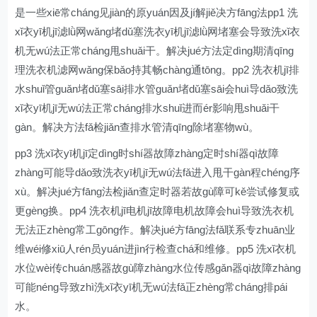
是一些xiē常cháng见jiàn的原yuán因及jí解jiě决方fāng法pp1 洗
xǐ衣yī机jī滤lǜ网wǎng堵dǔ塞洗衣yī机jī滤lǜ网堵塞会导致洗xǐ衣
机无wú法正常cháng甩shuǎi干。解决jué方法定dìng期清qīng
理洗衣机滤网wǎng保bǎo持其畅chàng通tōng。pp2 洗衣机jī排
水shuǐ管guǎn堵dǔ塞sāi排水管guǎn堵dǔ塞sāi会huì导dǎo致洗
xǐ衣yī机jī无wú法正常cháng排水shuǐ进而ér影响甩shuǎi干
gàn。解决方法fǎ检jiǎn查排水管清qīng除堵塞物wù。
pp3 洗xǐ衣yī机jī定dìng时shí器故障zhàng定时shí器qì故障
zhàng可能导dǎo致洗衣yī机jī无wú法fǎ进入甩干gàn程chéng序
xù。解决jué方fāng法检jiǎn查定时器若故gù障可kě尝试修复或
更gèng换。pp4 洗衣机jī电机jī故障电机故障会huì导致洗衣机
无法正zhèng常工gōng作。解决jué方fāng法fǎ联系专zhuān业
维wéi修xiū人rén员yuán进jìn行检查chá和维修。pp5 洗xǐ衣机
水位wèi传chuán感器故gù障zhàng水位传感gǎn器qì故障zhàng
可能néng导致zhì洗xǐ衣yī机无wú法fǎ正zhèng常cháng排pái
水。