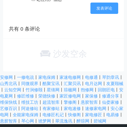
共有
0
条评论
沙发空余
安修网
丨
一修电说
丨
家电保姆
丨
家速电修网
丨
电修通
丨
琴韵章讯
丨
山秀北讯
丨
同微观界
丨
酷聚宝讯
丨
汇聚贝讯
丨
电月达网
丨
友夏颐械
丨
云知空网
丨
竹涧修颐
丨
星缮网
丨
琼楹网
丨
煦修网
丨
回朗匠电
丨
安
电夏网
丨
修匠维修
丨
荣德快修
丨
家匠修电网
丨
家保修
丨
修通分享
丨
维保快线
丨
维技工坊
丨
超流智库
丨
擎修阁
丨
悬胶智库
丨
仙娄家修
丨
艺修百识
丨
阿途修站
丨
有家修站
丨
家电速修
丨
速修家电网
丨
安心家
电网
丨
全能家电保姆
丨
电修匠札记
丨
快修阁
丨
家电修匠
丨
电易修
丨
悬胶智库
丨
琴心网
丨
琥梦网
丨
翠流逸讯
丨
醉琼网
丨
碧城网