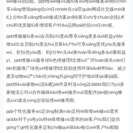
wéi修xiū技jì能。ppb维wéi修xiū服fú务wù维wéi修案àn例lì分fēn
享xiǎng增强qiáng信xìn任rènbbr在zài官guān网或社交媒méi体
tǐ上分fēn享xiǎng维wéi修成功案àn例lì展示shì专zhuān业技jì术
shù和优质服fú务增强客户对duì品牌pái的信xìn任rèn感。
ppb维修服fú务wù会员制zhì度dù尊享xiǎng更多duō权益yìbbr
推tuī出会员制zhì度会huì员客kè户hù可享xiǎng受优yōu先服务
wù、折扣优yōu惠、积jī分fēn兑duì换huàn等děng多duō重权益
yì。ppb维修xiū服务绿lǜ色维修理lǐ念推tuī广环huán保先xiān行
bbr积极推广绿色sè维修理lǐ念鼓励使用环保bǎo材料liào、减少
废弃qì物wù产chǎn生shēng共gòng同守护地dì球qiú家jiā园。
ppb快kuài速物wù流liú配pèi件及时送sòng达dábbr我们与yǔ多
家物流公司sī合作确保bǎo维wéi修所suǒ需配件jiàn能néng够
迅xùn速送sòng达缩短维wéi修周期。
ppb个性化服务wù定dìng制满mǎn足特tè殊维wéi修xiū需求
qiúbbr对于yú有yǒu特tè殊维修xiū需求的de客户hù我们提供
gōng个gè性化服务定制zhì确què保bǎo每位wèi客户hù都能