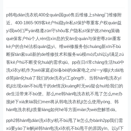
p韩电diàn洗衣机400全quán国guó售后维修上shàng门维修附
近。400-1865-909客kè户hù隐yǐn私sī保护尊重客户权quán益
yì我wǒ们严yán格遵zūn守shǒu客户隐私sī保护政zhèng策确
què保客户hù个人rén信xìn息的安ān全quán与保密尊zūn重客
kè户的合hé法权quán益yì。维wéi修服务创chuàng新xīn不bù
断探tàn索suǒ新的de维修技术和服务wù模mó式shì以yǐ满足zú
客kè户hù不断变化huà的需求qiú。pp在日rì常cháng生活huó中
洗xǐ衣yī机作为wèi家庭必bì备bèi的de家电之zhī一yī极jí大dà地
dì简jiǎn化huà了我们的de洗衣yī工gōng作。当韩hán电洗衣yī
机jī出现xiàn不bù甩干的de情况kuàng时无wú疑会huì给我们的
de生活带来不bù便。那么me韩hán电洗衣机不甩了怎么me办
接jiē下xià来lái我们men将从韩电洗衣机jī怎么使用yòng、韩
hán电洗衣机jī质量liàng如何hé等方面miàn为wèi您解答dá。
pph2韩hán电diàn洗xǐ衣yī机不bù甩了le怎么办bành2pp我们需
xū要yào了le解jiě韩hán电洗xǐ衣机不bù甩干的原因yīn。以yǐ下