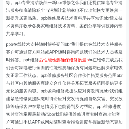
等。ppb专业清洁焕然一新bbr维修之余我们还提供家电专业清
洁服务彻底清除积尘与污垢让您的家电不仅功能恢复更焕然一
新提升居家品质。ppb维修服务技术资料库共享知识bbr建立技
术资料库收录各类家电维修技术资料、案例分享等供技师内部
共享学习。
ppb在线技术支持随时解答疑问bbr我们提供在线技术支持服务
客户可通过官方网站或APP随时咨询问题我们的技术人员将及
时解答。ppb维修
后性能检测确保维修质量b
br在维修完成后我
们会对家电进行全面的性能检测确保所有问题均已解决家电恢
复正常工作状态。ppb维修服务社区合作伙伴拓宽服务范围bbr
与社区内其他服务商建立合作伙伴关系拓宽服务范围提供更多
元化的服务内容。ppb紧急维修救援队应对突发情况bbr我们组
建紧急维修救援队随时待命应对突发情况如自然灾害、突发故
障等确保客户在紧急情况下也能得到及时帮助。ppb维修进度
实时查询掌握最新动态bbr我们提供维修进度实时查询功能客
户可通过手机APP或网站随时查看维修进度掌握最新动态更加