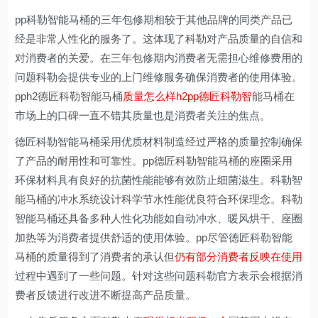
pp科勒智能马桶的三年包修期相较于其他品牌的同类产品已
经是非常人性化的服务了。这体现了科勒对产品质量的自信和
对消费者的关爱。在三年包修期内消费者无需担心维修费用的
问题科勒会提供专业的上门维修服务确保消费者的使用体验。
pph2德匠科勒智能马桶
质量怎么样h2pp德匠科勒智
能马桶在
市场上的口碑一直不错其质量也是消费者关注的焦点。
德匠科勒智能马桶采用优质材料制造经过严格的质量控制确保
了产品的耐用性和可靠性。pp德匠科勒智能马桶的座圈采用
环保材料具有良好的抗菌性能能够有效防止细菌滋生。科勒智
能马桶的冲水系统设计科学节水性能优良符合环保理念。科勒
智能马桶还具备多种人性化功能如自动冲水、暖风烘干、座圈
加热等为消费者提供舒适的使用体验。pp尽管德匠科勒智能
马桶的质量得到了消费者的承认但
仍有部分消费者反映在使用
过程中遇到了一些问题。针对这些问题科勒官方表示会根据消
费者反馈进行改进不断提高产品质量。