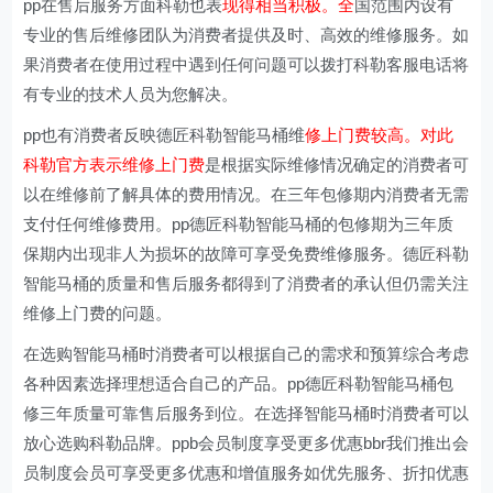
pp在售后服务方面科勒也表
现得相当积极。全
国范围内设有
专业的售后维修团队为消费者提供及时、高效的维修服务。如
果消费者在使用过程中遇到任何问题可以拨打科勒客服电话将
有专业的技术人员为您解决。
pp也有消费者反映德匠科勒智能马桶维
修上门费较高。对此
科勒官方表示维修上门费
是根据实际维修情况确定的消费者可
以在维修前了解具体的费用情况。在三年包修期内消费者无需
支付任何维修费用。pp德匠科勒智能马桶的包修期为三年质
保期内出现非人为损坏的故障可享受免费维修服务。德匠科勒
智能马桶的质量和售后服务都得到了消费者的承认但仍需关注
维修上门费的问题。
在选购智能马桶时消费者可以根据自己的需求和预算综合考虑
各种因素选择理想适合自己的产品。pp德匠科勒智能马桶包
修三年质量可靠售后服务到位。在选择智能马桶时消费者可以
放心选购科勒品牌。ppb会员制度享受更多优惠bbr我们推出会
员制度会员可享受更多优惠和增值服务如优先服务、折扣优惠