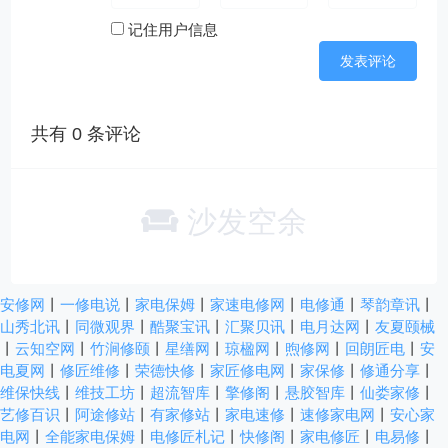
记住用户信息
共有
0
条评论
沙发空余
安修网
丨
一修电说
丨
家电保姆
丨
家速电修网
丨
电修通
丨
琴韵章讯
丨
山秀北讯
丨
同微观界
丨
酷聚宝讯
丨
汇聚贝讯
丨
电月达网
丨
友夏颐械
丨
云知空网
丨
竹涧修颐
丨
星缮网
丨
琼楹网
丨
煦修网
丨
回朗匠电
丨
安
电夏网
丨
修匠维修
丨
荣德快修
丨
家匠修电网
丨
家保修
丨
修通分享
丨
维保快线
丨
维技工坊
丨
超流智库
丨
擎修阁
丨
悬胶智库
丨
仙娄家修
丨
艺修百识
丨
阿途修站
丨
有家修站
丨
家电速修
丨
速修家电网
丨
安心家
电网
丨
全能家电保姆
丨
电修匠札记
丨
快修阁
丨
家电修匠
丨
电易修
丨