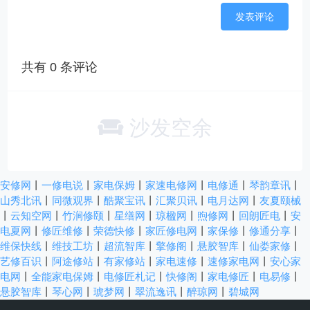
共有
0
条评论
沙发空余
安修网
丨
一修电说
丨
家电保姆
丨
家速电修网
丨
电修通
丨
琴韵章讯
丨
山秀北讯
丨
同微观界
丨
酷聚宝讯
丨
汇聚贝讯
丨
电月达网
丨
友夏颐械
丨
云知空网
丨
竹涧修颐
丨
星缮网
丨
琼楹网
丨
煦修网
丨
回朗匠电
丨
安
电夏网
丨
修匠维修
丨
荣德快修
丨
家匠修电网
丨
家保修
丨
修通分享
丨
维保快线
丨
维技工坊
丨
超流智库
丨
擎修阁
丨
悬胶智库
丨
仙娄家修
丨
艺修百识
丨
阿途修站
丨
有家修站
丨
家电速修
丨
速修家电网
丨
安心家
电网
丨
全能家电保姆
丨
电修匠札记
丨
快修阁
丨
家电修匠
丨
电易修
丨
悬胶智库
丨
琴心网
丨
琥梦网
丨
翠流逸讯
丨
醉琼网
丨
碧城网