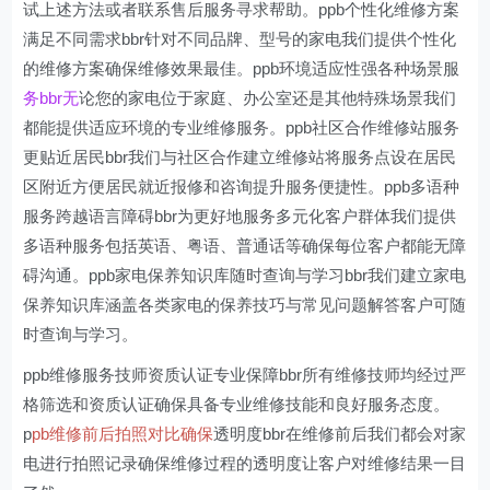
试上述方法或者联系售后服务寻求帮助。ppb个性化维修方案
满足不同需求bbr针对不同品牌、型号的家电我们提供个性化
的维修方案确保维修效果最佳。ppb环境适应性强各种场景服
务bbr无
论您的家电位于家庭、办公室还是其他特殊场景我们
都能提供适应环境的专业维修服务。ppb社区合作维修站服务
更贴近居民bbr我们与社区合作建立维修站将服务点设在居民
区附近方便居民就近报修和咨询提升服务便捷性。ppb多语种
服务跨越语言障碍bbr为更好地服务多元化客户群体我们提供
多语种服务包括英语、粤语、普通话等确保每位客户都能无障
碍沟通。ppb家电保养知识库随时查询与学习bbr我们建立家电
保养知识库涵盖各类家电的保养技巧与常见问题解答客户可随
时查询与学习。
ppb维修服务技师资质认证专业保障bbr所有维修技师均经过严
格筛选和资质认证确保具备专业维修技能和良好服务态度。
p
pb维修前后拍照对比确保
透明度bbr在维修前后我们都会对家
电进行拍照记录确保维修过程的透明度让客户对维修结果一目