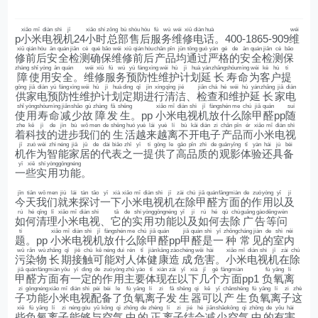
xiǎo
mǐ
diàn
shì
jī
xiǎo
shí
zǒng
bù
shòu
hòu
fú
wù
wéi
xiū
diàn
huà
wéi
p
小
米
电
视
机
24
小
时
总
部
售
后
服
务
维
修
电
话
。400-1865-909
维
xiū
qián
hòu
ān
quán
jiǎn
cè
què
bǎo
wéi
xiū
qián
hòu
chǎn
pǐn
jūn
tōng
guò
yán
gé
de
ān
quán
jiǎn
cè
bǎo
修
前
后
安
全
检
测
确
保
维
修
前
后
产
品
均
通
过
严
格
的
安
全
检
测
保
zhàng
shǐ
yòng
ān
quán
wéi
xiū
fú
wù
yù
fáng
xìng
wéi
hù
jì
huà
yán
zhǎng
shòu
mìng
wèi
kè
hù
tí
障
使
用
安
全
。
维
修
服
务
预
防
性
维
护
计
划
延
长
寿
命
为
客
户
提
gōng
jiā
diàn
yù
fáng
xìng
wéi
hù
jì
huà
dìng
qī
jìn
xíng
qīng
jié
jiǎn
chá
hé
wéi
hù
yán
zhǎng
jiā
diàn
供
家
电
预
防
性
维
护
计
划
定
期
进
行
清
洁
、
检
查
和
维
护
延
长
家
电
shǐ
yòng
shòu
mìng
jiǎn
shǎo
gù
zhàng
fā
shēng
xiǎo
mǐ
diàn
shì
jī
fàng
shén
me
chú
jiǎ
quán
suí
使
用
寿
命
减
少
故
障
发
生
。pp
小
米
电
视
机
放
什
么
除
甲
醛
pp
随
zhe
kē
jì
de
jìn
bù
wǒ
men
de
shēng
huó
yuè
lái
yuè
lí
bù
kāi
diàn
zi
chǎn
pǐn
ér
xiǎo
mǐ
diàn
shì
着
科
技
的
进
步
我
们
的
生
活
越
来
越
离
不
开
电
子
产
品
而
小
米
电
视
jī
zuò
wèi
zhì
néng
jiā
jū
de
dài
biǎo
zhī
yī
tí
gōng
le
gāo
pǐn
zhì
de
guān
yǐng
tǐ
yàn
hái
jù
bèi
机
作
为
智
能
家
居
的
代
表
之
一
提
供
了
高
品
质
的
观
影
体
验
还
具
备
yī
xiē
shí
yòng
gōng
néng
一
些
实
用
功
能
。
jīn
tiān
wǒ
men
jiù
lái
tàn
tǎo
yī
xià
xiǎo
mǐ
diàn
shì
jī
zài
chú
jiǎ
quán
fāng
miàn
de
zuò
yòng
yǐ
jí
今
天
我
们
就
来
探
讨
一
下
小
米
电
视
机
在
除
甲
醛
方
面
的
作
用
以
及
rú
hé
qīng
lǐ
xiǎo
mǐ
diàn
shì
tā
de
shí
yòng
gōng
néng
yǐ
jí
rú
hé
qù
chú
guǎng
gào
děng
wèn
如
何
清
理
小
米
电
视
、
它
的
实
用
功
能
以
及
如
何
去
除
广
告
等
问
tí
xiǎo
mǐ
diàn
shì
jī
fàng
shén
me
chú
jiǎ
quán
jiǎ
quán
shì
yī
zhǒng
cháng
jiàn
de
shì
nèi
题
。pp
小
米
电
视
机
放
什
么
除
甲
醛
pp
甲
醛
是
一
种
常
见
的
室
内
wū
rǎn
wù
zhǎng
qī
jiē
chù
kě
néng
duì
rén
tǐ
jiàn
kāng
zào
chéng
wēi
hài
xiǎo
mǐ
diàn
shì
jī
zài
chú
污
染
物
长
期
接
触
可
能
对
人
体
健
康
造
成
危
害
。
小
米
电
视
机
在
除
jiǎ
quán
fāng
miàn
yǒu
yī
dìng
de
zuò
yòng
zhǔ
yào
tǐ
xiàn
zài
yǐ
xià
jǐ
gè
fāng
miàn
fù
yǎng
lí
甲
醛
方
面
有
一
定
的
作
用
主
要
体
现
在
以
下
几
个
方
面
pp1
负
氧
离
zi
gōng
néng
xiǎo
mǐ
diàn
shì
pèi
bèi
le
fù
yǎng
lí
zi
fā
shēng
qì
kě
yǐ
chǎn
shēng
fù
yǎng
lí
zi
zhè
子
功
能
小
米
电
视
配
备
了
负
氧
离
子
发
生
器
可
以
产
生
负
氧
离
子
这
xiē
fù
yǎng
lí
zi
néng
gòu
yǔ
kōng
qì
zhōng
de
zhèng
lí
zi
jié
hé
jiǎn
shǎo
kōng
qì
zhōng
de
yǒu
hài
些
负
氧
离
子
能
够
与
空
气
中
的
正
离
子
结
合
减
少
空
气
中
的
有
害