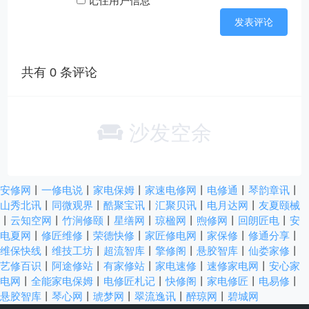
记住用户信息
共有
0
条评论
沙发空余
安修网
丨
一修电说
丨
家电保姆
丨
家速电修网
丨
电修通
丨
琴韵章讯
丨
山秀北讯
丨
同微观界
丨
酷聚宝讯
丨
汇聚贝讯
丨
电月达网
丨
友夏颐械
丨
云知空网
丨
竹涧修颐
丨
星缮网
丨
琼楹网
丨
煦修网
丨
回朗匠电
丨
安
电夏网
丨
修匠维修
丨
荣德快修
丨
家匠修电网
丨
家保修
丨
修通分享
丨
维保快线
丨
维技工坊
丨
超流智库
丨
擎修阁
丨
悬胶智库
丨
仙娄家修
丨
艺修百识
丨
阿途修站
丨
有家修站
丨
家电速修
丨
速修家电网
丨
安心家
电网
丨
全能家电保姆
丨
电修匠札记
丨
快修阁
丨
家电修匠
丨
电易修
丨
悬胶智库
丨
琴心网
丨
琥梦网
丨
翠流逸讯
丨
醉琼网
丨
碧城网