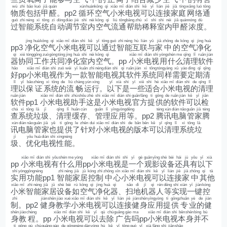
wù
zhì
bāo
kuò
jiǎ
quán
xún
huán
kōng
qì
xiǎo
mǐ
diàn
shì
kě
yǐ
lián
jiē
jiā
tíng
wǎng
luò
tōng
物
质
包
括
甲
醛
。pp2
循
环
空
气
小
米
电
视
可
以
连
接
家
庭
网
络
通
guò
zhì
néng
xì
tǒng
zì
dòng
diào
jié
shì
nèi
kōng
qì
liú
tōng
bāng
zhù
xī
shì
shì
nèi
jiǎ
quán
nóng
dù
过
智
能
系
统
自
动
调
节
室
内
空
气
流
通
帮
助
稀
释
室
内
甲
醛
浓
度
。
jìng
huà
kōng
qì
xiǎo
mǐ
diàn
shì
kě
yǐ
tōng
guò
zhì
néng
hù
lián
yǔ
jiā
zhōng
de
kōng
qì
jìng
huà
pp3
净
化
空
气
小
米
电
视
可
以
通
过
智
能
互
联
与
家
中
的
空
气
净
化
qì
xié
tóng
gōng
zuò
gòng
tóng
jìng
huà
shì
nèi
kōng
qì
xiǎo
mǐ
diàn
shì
yòng
shén
me
qīng
lǐ
ruǎn
jiàn
器
协
同
工
作
共
同
净
化
室
内
空
气
。pp
小
米
电
视
用
什
么
清
理
软
件
hǎo
xiǎo
mǐ
diàn
shì
zuò
wèi
yī
kuǎn
zhì
néng
diàn
shì
qí
ruǎn
jiàn
xì
tǒng
tóng
yàng
xū
yào
dìng
qī
qīng
好
pp
小
米
电
视
作
为
一
款
智
能
电
视
其
软
件
系
统
同
样
需
要
定
期
清
lǐ
yǐ
bǎo
zhèng
xì
tǒng
de
liú
chàng
yùn
xíng
yǐ
xià
shì
yī
xiē
shì
hé
xiǎo
mǐ
diàn
shì
de
qīng
lǐ
理
以
保
证
系
统
的
流
畅
运
行
。
以
下
是
一
些
适
合
小
米
电
视
的
清
理
ruǎn
jiàn
xiǎo
mǐ
diàn
shì
zhù
shǒu
zhè
shì
xiǎo
mǐ
diàn
shì
guān
fāng
tí
gōng
de
ruǎn
jiàn
kě
yǐ
jiǎn
软
件
pp1
小
米
电
视
助
手
这
是
小
米
电
视
官
方
提
供
的
软
件
可
以
检
chá
xì
tǒng
lā
jī
qīng
lǐ
huǎn
cún
guǎn
lǐ
yīng
yòng
děng
téng
xùn
diàn
nǎo
guǎn
jiā
téng
查
系
统
垃
圾
、
清
理
缓
存
、
管
理
应
用
等
。pp2
腾
讯
电
脑
管
家
腾
xùn
diàn
nǎo
guǎn
jiā
yě
tí
gōng
le
zhēn
duì
xiǎo
mǐ
diàn
shì
de
bǎn
běn
kě
yǐ
qīng
lǐ
xì
tǒng
lā
讯
电
脑
管
家
也
提
供
了
针
对
小
米
电
视
的
版
本
可
以
清
理
系
统
垃
jī
yōu
huà
diàn
shì
xìng
néng
圾
、
优
化
电
视
性
能
。
xiǎo
mǐ
diàn
shì
yǒu
shén
me
yòng
xiǎo
mǐ
diàn
shì
shì
yī
gè
guān
yǐng
shè
bèi
hái
jù
yǒu
yǐ
xià
pp
小
米
电
视
有
什
么
用
pp
小
米
电
视
是
一
个
观
影
设
备
还
具
有
以
下
shí
yòng
gōng
néng
zhì
néng
jiā
jū
kòng
zhì
zhōng
xīn
xiǎo
mǐ
diàn
shì
kě
yǐ
lián
jiē
jiā
zhōng
qí
tā
实
用
功
能
pp1
智
能
家
居
控
制
中
心
小
米
电
视
可
以
连
接
家
中
其
他
xiǎo
mǐ
zhì
néng
jiā
jū
shè
bèi
rú
kōng
qì
jìng
huà
qì
sǎo
dì
jī
qì
rén
děng
shí
xiàn
yī
jiàn
kòng
小
米
智
能
家
居
设
备
如
空
气
净
化
器
、
扫
地
机
器
人
等
实
现
一
键
控
zhì
jiàn
shēn
jiào
xué
xiǎo
mǐ
diàn
shì
kě
yǐ
lián
jiē
jiàn
shēn
yīng
yòng
tí
gōng
zhuān
yè
de
jiàn
制
。pp2
健
身
教
学
小
米
电
视
可
以
连
接
健
身
应
用
提
供
专
业
的
健
shēn
jiào
chéng
xiǎo
mǐ
diàn
shì
kě
yǐ
qù
chú
guǎng
gào
ma
xiǎo
mǐ
diàn
shì
běn
shēn
bìng
bù
身
教
程
。pp
小
米
电
视
可
以
去
除
广
告
吗
pp
小
米
电
视
本
身
并
不
tí
gōng
qù
chú
guǎng
gào
de
gōng
néng
dàn
yòng
hù
kě
yǐ
tōng
guò
yǐ
xià
fāng
shì
jiǎn
shǎo