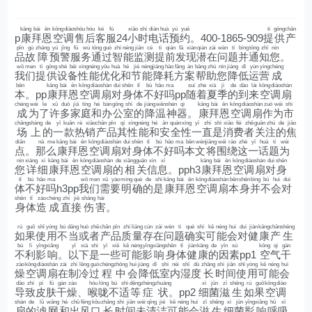
kāng
bài
ēn
kōng
diào
shòu
hòu
kè
fú
xiǎo
shí
diàn
huà
yù
yuē
tí
gōng
chǎn
p
康
拜
恩
空
调
售
后
客
服
24
小
时
电
话
预
约
。400-1865-909
提
供
产
pǐn
gù
zhàng
yù
jǐng
fú
wù
tōng
guò
zhì
néng
jiān
cè
tí
qián
fā
xiàn
qián
zài
wèn
tí
bìng
tōng
zhī
nín
品
故
障
预
警
服
务
通
过
智
能
监
测
提
前
发
现
潜
在
问
题
并
通
知
您
。
wǒ
men
tí
gōng
shè
bèi
xìng
néng
yōu
huà
hé
jié
néng
jiàng
hào
fāng
àn
bāng
zhù
nín
jiàng
dī
yùn
yíng
chéng
我
们
提
供
设
备
性
能
优
化
和
节
能
降
耗
方
案
帮
助
您
降
低
运
营
成
běn
kāng
bài
ēn
kōng
diào
shàn
duì
shēn
tǐ
bù
hǎo
ma
suí
zhe
xià
jì
de
dào
lái
kōng
diào
shàn
本
。pp
康
拜
恩
空
调
扇
对
身
体
不
好
吗
pp
随
着
夏
季
的
到
来
空
调
扇
chéng
wèi
le
xǔ
duō
jiā
tíng
hé
bàn
gōng
shì
de
jiàng
wēn
shén
qì
kāng
bài
ēn
kōng
diào
shàn
zuò
wèi
shì
成
为
了
许
多
家
庭
和
办
公
室
的
降
温
神
器
。
康
拜
恩
空
调
扇
作
为
市
chǎng
shàng
de
yī
kuǎn
rè
xiāo
chǎn
pǐn
qí
xìng
néng
hé
ān
quán
xìng
yī
zhí
shì
xiāo
fèi
zhě
guān
zhù
de
jiāo
场
上
的
一
款
热
销
产
品
其
性
能
和
安
全
性
一
直
是
消
费
者
关
注
的
焦
diǎn
nà
me
kāng
bài
ēn
kōng
diào
shàn
duì
shēn
tǐ
bù
hǎo
ma
běn
wén
jiāng
wéi
rào
zhè
yī
huà
tí
wèi
点
。
那
么
康
拜
恩
空
调
扇
对
身
体
不
好
吗
本
文
将
围
绕
这
一
话
题
为
nín
xiáng
xì
kāng
bài
ēn
kōng
diào
shàn
de
xiāng
guān
xìn
xī
kāng
bài
ēn
kōng
diào
shàn
duì
shēn
您
详
细
康
拜
恩
空
调
扇
的
相
关
信
息
。pph3
康
拜
恩
空
调
扇
对
身
tǐ
bù
hǎo
ma
wǒ
men
xū
yào
míng
què
de
shì
kāng
bài
ēn
kōng
diào
shàn
běn
shēn
bìng
bù
huì
duì
体
不
好
吗
h3pp
我
们
需
要
明
确
的
是
康
拜
恩
空
调
扇
本
身
并
不
会
对
shēn
tǐ
zào
chéng
zhí
jiē
shāng
hài
身
体
造
成
直
接
伤
害
。
rú
guǒ
shǐ
yòng
bù
dāng
huò
zhě
chǎn
pǐn
zhì
liàng
cún
zài
wèn
tí
què
shí
kě
néng
huì
duì
jiàn
kāng
chǎn
shēng
如
果
使
用
不
当
或
者
产
品
质
量
存
在
问
题
确
实
可
能
会
对
健
康
产
生
bù
lì
yǐng
xiǎng
yǐ
xià
shì
yī
xiē
kě
néng
yǐng
xiǎng
shēn
tǐ
jiàn
kāng
de
yīn
sù
kōng
qì
gàn
不
利
影
响
。
以
下
是
一
些
可
能
影
响
身
体
健
康
的
因
素
pp1
空
气
干
zào
kōng
diào
shàn
zài
zhì
lěng
guò
chéng
zhōng
huì
jiàng
dī
shì
nèi
shī
dù
zhǎng
shí
jiān
shǐ
yòng
kě
néng
huì
燥
空
调
扇
在
制
冷
过
程
中
会
降
低
室
内
湿
度
长
时
间
使
用
可
能
会
dǎo
zhì
pí
fū
gàn
zào
hóu
lóng
bù
shì
děng
zhèng
zhuàng
xì
jūn
zī
shēng
rú
guǒ
kōng
diào
导
致
皮
肤
干
燥
、
喉
咙
不
适
等
症
状
。pp2
细
菌
滋
生
如
果
空
调
shàn
de
lǜ
wǎng
hé
chū
fēng
kǒu
zhǎng
shí
jiān
wèi
qīng
jié
kě
néng
huì
zī
shēng
xì
jūn
yǐng
xiǎng
hū
xī
扇
的
滤
网
和
出
风
口
长
时
间
未
清
洁
可
能
会
滋
生
细
菌
影
响
呼
吸