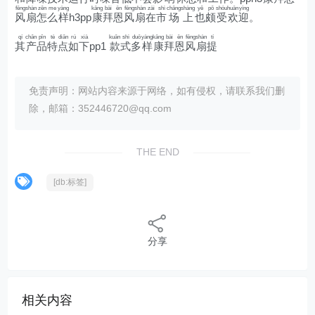
fēng
shàn
zěn
me
yàng
kāng
bài
ēn
fēng
shàn
zài
shì
chǎng
shàng
yě
pǒ
shòu
huān
yíng
风
扇
怎
么
样
h3pp
康
拜
恩
风
扇
在
市
场
上
也
颇
受
欢
迎
。
qí
chǎn
pǐn
tè
diǎn
rú
xià
kuǎn
shì
duō
yàng
kāng
bài
ēn
fēng
shàn
tí
其
产
品
特
点
如
下
pp1
款
式
多
样
康
拜
恩
风
扇
提
免责声明：网站内容来源于网络，如有侵权，请联系我们删
除，邮箱：352446720@qq.com
THE END
[db:标签]
分享
相关内容