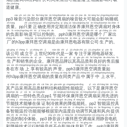
dào
jiàn
kāng
道
健
康
。
zào
yīn
wū
rǎn
bù
fēn
kāng
bài
ēn
kōng
diào
shàn
de
zào
yīn
jiào
dà
kě
néng
huì
yǐng
xiǎng
shuì
mián
pp3
噪
音
污
染
部
分
康
拜
恩
空
调
扇
的
噪
音
较
大
可
能
会
影
响
睡
眠
zhì
liàng
zhǐ
yào
zhèng
què
shǐ
yòng
bìng
dìng
qī
qīng
jié
bǎo
yǎng
kāng
bài
ēn
kōng
diào
shàn
duì
shēn
tǐ
质
量
。pp
只
要
正
确
使
用
并
定
期
清
洁
保
养
康
拜
恩
空
调
扇
对
身
体
de
fù
miàn
yǐng
xiǎng
shì
kě
yǐ
kòng
zhì
de
kāng
bài
ēn
kōng
diào
shì
nǎ
gè
chǎng
jiā
chū
的
负
面
影
响
是
可
以
控
制
的
。pph3
康
拜
恩
空
调
是
哪
个
厂
家
出
chǎng
de
kāng
bài
ēn
kōng
diào
shàn
shì
yóu
kāng
bài
ēn
diàn
qì
yǒu
xiàn
gōng
sī
shēng
chǎn
de
厂
的
h3pp
康
拜
恩
空
调
扇
是
由
康
拜
恩
电
器
有
限
公
司
生
产
的
。
gāi
gōng
sī
chéng
lì
yú
shàng
shì
jì
nián
dài
shì
yī
jiā
zhuān
zhù
yú
jiā
yòng
diàn
qì
yán
fā
该
公
司
成
立
于
上
世
纪
90
年
代
是
一
家
专
注
于
家
用
电
器
研
发
、
shēng
chǎn
hé
xiāo
shòu
de
qǐ
yè
kāng
bài
ēn
pǐn
pái
yǐ
qí
gāo
pǐn
zhì
hé
liáng
hǎo
de
shòu
hòu
fú
生
产
和
销
售
的
企
业
。
康
拜
恩
品
牌
以
其
高
品
质
和
良
好
的
售
后
服
wù
zài
shì
chǎng
shàng
xiǎng
yǒu
jiào
gāo
de
shēng
yù
kāng
bài
ēn
kōng
diào
zhì
liàng
rú
务
在
市
场
上
享
有
较
高
的
声
誉
。pph3
康
拜
恩
空
调
质
量
如
hé
kāng
bài
ēn
kōng
diào
shàn
de
zhì
liàng
zài
tóng
lèi
chǎn
pǐn
zhōng
shǔ
yú
zhōng
shàng
shuǐ
píng
何
h3pp
康
拜
恩
空
调
扇
的
质
量
在
同
类
产
品
中
属
于
中
上
水
平
。
qí
chǎn
pǐn
cǎi
yòng
gāo
pǐn
zhì
cái
liào
jié
gòu
wěn
gù
xìng
néng
wěn
dìng
yǐ
xià
shì
kāng
bài
ēn
kōng
其
产
品
采
用
高
品
质
材
料
结
构
稳
固
性
能
稳
定
。
以
下
是
康
拜
恩
空
diào
shàn
de
yī
xiē
tè
sè
liàng
diǎn
jié
néng
huán
bǎo
kāng
bài
ēn
kōng
diào
shàn
cǎi
yòng
xiān
jìn
de
调
扇
的
一
些
特
色
亮
点
pp1
节
能
环
保
康
拜
恩
空
调
扇
采
用
先
进
的
jié
néng
jì
shù
néng
gòu
zài
bǎo
zhèng
zhì
lěng
xiào
guǒ
de
jiàng
dī
néng
hào
zhì
néng
wēn
kòng
jù
节
能
技
术
能
够
在
保
证
制
冷
效
果
的
降
低
能
耗
。pp2
智
能
温
控
具
bèi
zhì
néng
wēn
kòng
gōng
néng
néng
gòu
gēn
jù
shì
nèi
wēn
dù
zì
dòng
diào
jié
fēng
sù
hé
fēng
xiàng
tí
gōng
备
智
能
温
控
功
能
能
够
根
据
室
内
温
度
自
动
调
节
风
速
和
风
向
提
供
shū
shì
de
zhì
lěng
tǐ
yàn
jìng
yīn
shè
jì
kāng
bài
ēn
kōng
diào
shàn
cǎi
yòng
jìng
yīn
diàn
jī
舒
适
的
制
冷
体
验
。pp3
静
音
设
计
康
拜
恩
空
调
扇
采
用
静
音
电
机
hé
jiàng
zào
jì
shù
yùn
xíng
shí
zào
yīn
dī
bù
huì
yǐng
xiǎng
xiū
xī
hé
gōng
zuò
kāng
bài
ēn
和
降
噪
技
术
运
行
时
噪
音
低
不
会
影
响
休
息
和
工
作
。pph3
康
拜
恩