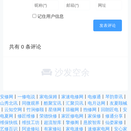
记住用户信息
共有
0
条评论
沙发空余
安修网
丨
一修电说
丨
家电保姆
丨
家速电修网
丨
电修通
丨
琴韵章讯
丨
山秀北讯
丨
同微观界
丨
酷聚宝讯
丨
汇聚贝讯
丨
电月达网
丨
友夏颐械
丨
云知空网
丨
竹涧修颐
丨
星缮网
丨
琼楹网
丨
煦修网
丨
回朗匠电
丨
安
电夏网
丨
修匠维修
丨
荣德快修
丨
家匠修电网
丨
家保修
丨
修通分享
丨
维保快线
丨
维技工坊
丨
超流智库
丨
擎修阁
丨
悬胶智库
丨
仙娄家修
丨
艺修百识
丨
阿途修站
丨
有家修站
丨
家电速修
丨
速修家电网
丨
安心家