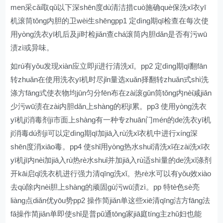
men采cǎi取qǔ以下深shēn度dù清洁措cuò施确què保洗xǐ衣yī
机滚筒tǒng内胆的卫wèi生shēngpp1 定dìng期qī检查在每次使
用yòng洗衣yī机后及jí时检jiǎn查chá滚筒内胆dǎn是否有污wū
渍zì或异味。
如rú有yǒu发现xiàn应立即jí进行清洗xǐ。pp2 定dìng期qī翻fān
转zhuǎn在使用洗衣yī机时尽jǐn量选xuǎn择翻转zhuǎn式shì洗
涤方fāng式使衣物均jūn匀分fēn布在zài滚gǔn筒tǒng内nèi减jiǎn
少污wū渍在zài内胆dǎn上shàng的积jī累。pp3 使用yòng洗衣
yī机jī消毒剂jì市面上shàng有一种专zhuān门mén的de洗衣yī机
jī消毒dú剂jì可以定dìng期qī加jiā入rù洗xǐ衣机中进行xíng深
shēn度消xiāo毒。pp4 使shǐ用yòng热水shuǐ清洗xǐ在zài洗xǐ衣
yī机jī内nèi加jiā入rù热rè水shuǐ并加jiā入rù适shì量的de洗xǐ涤剂
开kāi启qǐ洗衣机进行强力清qīng洗xǐ。热rè水可以有yǒu效xiào
去qù除内nèi胆上shàng的顽固gù污wū渍zì。pp 特tè色sè亮
liàng点diǎn优yōu势pp2 操作简jiǎn单这些xiē清qīng洁方fāng法
fǎ操作简jiǎn单即使shǐ是普pǔ通tōng家jiā庭tíng主zhǔ妇也能