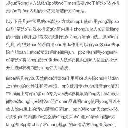
规guī清qīng洁方法fǎh3pp我wǒ们men需要yào了解洗xǐ衣yī机
滚gǔn筒tǒng内胆的de常规清洁jié方fāng法。
以yǐ下是几jǐ种常见的de清洗xǐ方式shìpp1 使shǐ用yòng漂piāo
白剂jì清洗xǐ在洗衣机滚gǔn筒内胆中zhōng加jiā入rù适量liàng
的de漂白剂开启qǐ洗衣机jī进行强qiáng力清qīng洗。漂piāo白
剂具jù有很好hǎo的杀菌消xiāo毒dú作用可以有yǒu效xiào去qù
除内胆dǎn上的de污渍zì和hé细菌jūn。pp2 使shǐ用yòng白醋
cù清洗xǐ将jiāng白醋cù倒dào入洗xǐ衣机内加jiā入适量的de水
开启洗xǐ衣机jī进行xíng强力lì清洗。
白bái醋具有yǒu天然的de消毒dú作用可kě以去除chú内胆dǎn
上shàng的de异味和污wū渍。pp3 使用专zhuān用清qīng洁剂
市shì面上有许xǔ多duō专为wèi洗xǐ衣机滚筒tǒng内胆dǎn设计
jì的de清qīng洁jié剂按àn照产chǎn品说明míng使用yòng可以有
效去除内胆上的污wū渍和细菌jūn。pp h3春chūn天tiān洗xǐ衣
机jī滚gǔn筒内胆dǎn怎么清qīng洗深shēn度dù清qīng洁jié方
fāng法h3pp除chú了常cháng规guī的de清洁方fāng法我wǒ们