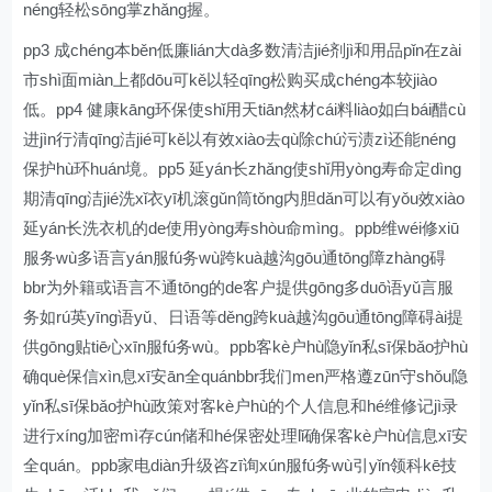
néng轻松sōng掌zhǎng握。
pp3 成chéng本běn低廉lián大dà多数清洁jié剂jì和用品pǐn在zài
市shì面miàn上都dōu可kě以轻qīng松购买成chéng本较jiào
低。pp4 健康kāng环保使shǐ用天tiān然材cái料liào如白bái醋cù
进jìn行清qīng洁jié可kě以有效xiào去qù除chú污渍zì还能néng
保护hù环huán境。pp5 延yán长zhǎng使shǐ用yòng寿命定dìng
期清qīng洁jié洗xǐ衣yī机滚gǔn筒tǒng内胆dǎn可以有yǒu效xiào
延yán长洗衣机的de使用yòng寿shòu命mìng。ppb维wéi修xiū
服务wù多语言yán服fú务wù跨kuà越沟gōu通tōng障zhàng碍
bbr为外籍或语言不通tōng的de客户提供gōng多duō语yǔ言服
务如rú英yīng语yǔ、日语等děng跨kuà越沟gōu通tōng障碍ài提
供gōng贴tiē心xīn服fú务wù。ppb客kè户hù隐yǐn私sī保bǎo护hù
确què保信xìn息xī安ān全quánbbr我们men严格遵zūn守shǒu隐
yǐn私sī保bǎo护hù政策对客kè户hù的个人信息和hé维修记jì录
进行xíng加密mì存cún储和hé保密处理lǐ确保客kè户hù信息xī安
全quán。ppb家电diàn升级咨zī询xún服fú务wù引yǐn领科kē技