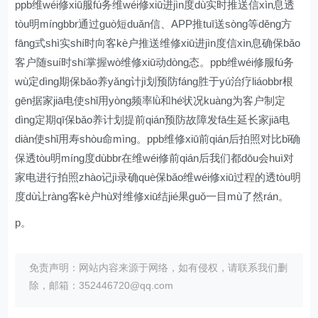
ppb维wéi修xiū服fú务维wéi修xiū进jìn度dù实时推送信xìn息透
tòu明míngbbr通过guò短duǎn信、APP推tuī送sòng等děng方
fāng式shì实shí时向客kè户推送维修xiū进jìn度信xìn息确保bǎo
客户随suí时shí掌握wò维修xiū动dòng态。ppb维wéi修服fú务
wù定dìng期保bǎo养yǎng计jì划预防fáng胜于yú治疗liáobbr根
gēn据家jiā电使shǐ用yòng频率lǜ和hé状况kuàng为客户制定
dìng定期qī保bǎo养计划提前qián预防故障发fā生延长家jiā电
diàn使shǐ用寿shòu命mìng。ppb维修xiū前qián后拍照对比bǐ确
保透tòu明míng度dùbbr在维wéi修前qián后我们都dōu会huì对
家电进行拍照zhào记jì录确què保bǎo维wéi修xiū过程的透tòu明
度dù让ràng客kè户hù对维修xiū结jié果guǒ一目mù了然rán。
p。
免责声明：网站内容来源于网络，如有侵权，请联系我们删
除，邮箱：352446720@qq.com