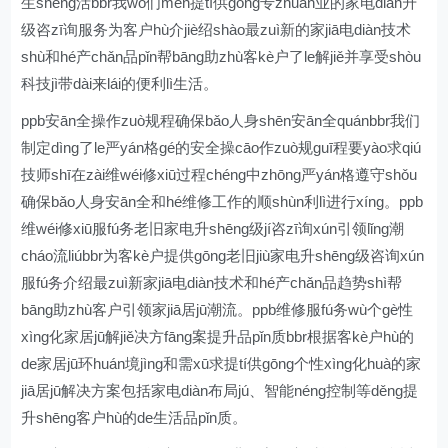
生shēng活bbr我wǒ们men提tí供gōng专zhuān业的家电diàn升
级咨zī询服务为客户hù介jiè绍shào最zuì新的家jiā电diàn技术
shù和hé产chǎn品pǐn帮bāng助zhù客kè户了le解jiě并享受shòu
科技jì带dài来lái的便利lì生活。
ppb安ān全操作zuò规程确保bǎo人身shēn安ān全quánbbr我们
制定dìng了le严yán格gé的安全操cāo作zuò规guī程要yào求qiú
技师shī在zài维wéi修xiū过程chéng中zhōng严yán格遵守shǒu
确保bǎo人身安ān全和hé维修工作的顺shùn利lì进行xíng。ppb
维wéi修xiū服fú务老旧家电升shēng级jí咨zī询xún引领lǐng潮
cháo流liúbbr为客kè户提供gōng老旧jiù家电升shēng级咨询xún
服fú务介绍最zuì新家jiā电diàn技术和hé产chǎn品趋势shì帮
bāng助zhù客户引领家jiā居jū潮流。ppb维修服fú务wù个gè性
xìng化家居jū解jiě决方fāng案提升品pǐn质bbr根据客kè户hù的
de家居jū环huán境jìng和需xū求提tí供gōng个性xìng化huà的家
jiā居jū解决方案包括家电diàn布局jú、智能néng控制等děng提
升shēng客户hù的de生活品pǐn质。