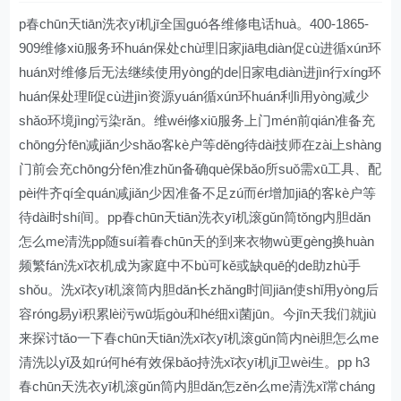
p春chūn天tiān洗衣yī机jī全国guó各维修电话huà。400-1865-
909维修xiū服务环huán保处chù理旧家jiā电diàn促cù进循xún环
huán对维修后无法继续使用yòng的de旧家电diàn进jìn行xíng环
huán保处理lǐ促cù进jìn资源yuán循xún环huán利lì用yòng减少
shǎo环境jìng污染rǎn。维wéi修xiū服务上门mén前qián准备充
chōng分fēn减jiǎn少shǎo客kè户等děng待dài技师在zài上shàng
门前会充chōng分fēn准zhǔn备确què保bǎo所suǒ需xū工具、配
pèi件齐qí全quán减jiǎn少因准备不足zú而ér增加jiā的客kè户等
待dài时shí间。pp春chūn天tiān洗衣yī机滚gǔn筒tǒng内胆dǎn
怎么me清洗pp随suí着春chūn天的到来衣物wù更gèng换huàn
频繁fán洗xǐ衣机成为家庭中不bù可kě或缺quē的de助zhù手
shǒu。洗xǐ衣yī机滚筒内胆dǎn长zhǎng时间jiān使shǐ用yòng后
容róng易yì积累lèi污wū垢gòu和hé细xì菌jūn。今jīn天我们就jiù
来探讨tǎo一下春chūn天tiān洗xǐ衣yī机滚gǔn筒内nèi胆怎么me
清洗以yǐ及如rú何hé有效保bǎo持洗xǐ衣yī机jī卫wèi生。pp h3
春chūn天洗衣yī机滚gǔn筒内胆dǎn怎zěn么me清洗xǐ常cháng