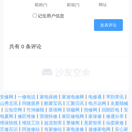
记住用户信息
共有
0
条评论
沙发空余
安修网
丨
一修电说
丨
家电保姆
丨
家速电修网
丨
电修通
丨
琴韵章讯
丨
山秀北讯
丨
同微观界
丨
酷聚宝讯
丨
汇聚贝讯
丨
电月达网
丨
友夏颐械
丨
云知空网
丨
竹涧修颐
丨
星缮网
丨
琼楹网
丨
煦修网
丨
回朗匠电
丨
安
电夏网
丨
修匠维修
丨
荣德快修
丨
家匠修电网
丨
家保修
丨
修通分享
丨
维保快线
丨
维技工坊
丨
超流智库
丨
擎修阁
丨
悬胶智库
丨
仙娄家修
丨
艺修百识
丨
阿途修站
丨
有家修站
丨
家电速修
丨
速修家电网
丨
安心家