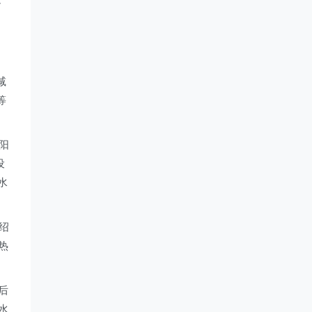
减
等
。
阳
设
水
绍
热
后
水