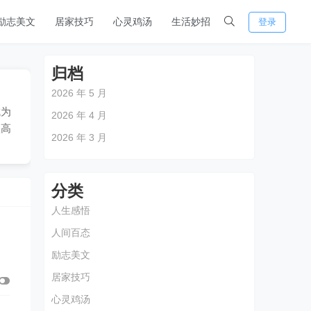
励志美文
居家技巧
心灵鸡汤
生活妙招
登录
归档
2026 年 5 月
成为
2026 年 4 月
很高
2026 年 3 月
分类
人生感悟
人间百态
励志美文
居家技巧
心灵鸡汤