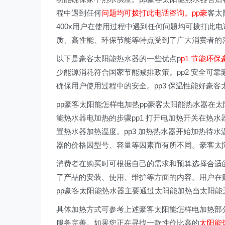
程中遇到任何
问题均可拨打此电话咨询。pp豪
客太
400x用户在使用过程中遇到任何问题均可拨打此电
质、高性能、环保节能等特点受到了广大消费者的
以下是豪客太阳能热水器的一些优点p
p1 节能环
少能源消耗符合国家节能减排政策。pp2 安全可
确保用户使用过程中的安全。pp3 保温性能好豪
pp豪客太阳能怎样电加热pp豪客太阳能热水器在
能热水器电加热的步骤pp1 打开电加热开关在热水
置热水器加热温度。pp3 加热热水器开始加热待水
器的价格因型号、容量等因素而有所不同。豪客太
消费者在购买时可根据自己的需求和预算选择合适的
了产品的安装、使用、维护等方面的内容。用户在
pp豪客太阳能热水器主要通过太阳能加热当太阳
具体加热方式可参考上述豪客太阳能怎样电加热部
服务完善。如果您正在寻找一款性价比高的
太阳能