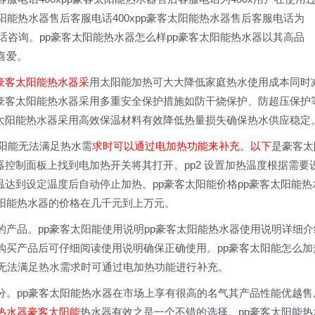
阳能热水器售后客服电话400xpp豪客太阳能热水器售后客服电话为
话咨询。pp豪客太阳能热水器怎么样pp豪客太阳能热水器以其高品
喜爱。
保豪客太阳能热水器采
用太阳能加热可大大降低家庭热水使用成本同时
靠豪客太阳能热水器采用多重安全保护措施如防干烧保护、防超压保护
客太阳能热水器采用高效保温材料有效降低热量损失确保热水供应稳定
太阳能无法满足热水需
求时可以通过电加热功能来补充。以下
是豪客太
器控制面板上找到电加热开关将其打开。pp2 设置加热温度根据需要
温达到设定温度后自动停止加热。pp豪客太阳能价格pp豪客太阳能热
阳能热水器的价格在几千元到上万元。
产品。pp豪客太阳能使用说明pp豪客太阳能热水器使用说明详细介
购买产品后可仔细阅读使用说明确保正确使用。pp豪客太阳能怎么加
能无法满足热水需求时可通过电加热功能进行补充。
分。pp豪客太阳能热水器在市场上享有很高的名气其产品性能优越售
热水器豪客太阳能
热水器有效之是一个不错的选择。pp豪客太阳能热