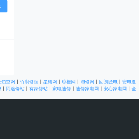
云知空网
丨
竹涧修颐
丨
星缮网
丨
琼楹网
丨
煦修网
丨
回朗匠电
丨
安电夏
识
丨
阿途修站
丨
有家修站
丨
家电速修
丨
速修家电网
丨
安心家电网
丨
全