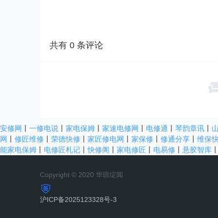
共有
0
条评论
安修网
丨
一修电说
丨
家电保姆
丨
家速电修网
丨
电修通
丨
琴韵章讯
丨
网
丨
修匠维修
丨
荣德快修
丨
家匠修电网
丨
家保修
丨
修通分享
丨
维保
能家电保姆
丨
电修匠札记
丨
快修阁
丨
家电修匠
丨
电易修
丨
悬胶智库
Copyright © 2020 华琼绽闻
沪ICP备2025123328号-3