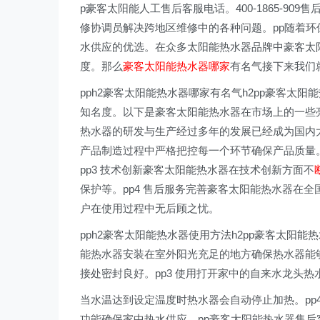
p豪客太阳能人工售后客服电话。400-1865-9
修协调员解决跨地区维修中的各种问题。pp随着
水供应的优选。在众多太阳能热水器品牌中豪客太
度。那么
豪客太阳能热水器哪家
有名气接下来我们
pph2豪客太阳能热水器哪家有名气h2pp豪客太
知名度。以下是豪客太阳能热水器在市场上的一些亮
热水器的研发与生产经过多年的发展已经成为国内太
产品制造过程中严格把控每一个环节确保产品质量
pp3 技术创新豪客太阳能热水器在技术创新方面不
保护等。pp4 售后服务完善豪客太阳能热水器在
户在使用过程中无后顾之忧。
pph2豪客太阳能热水器使用方法h2pp豪客太阳
能热水器安装在室外阳光充足的地方确保热水器能够
接处密封良好。pp3 使用打开家中的自来水龙头
当水温达到设定温度时热水器会自动停止加热。pp
功能确保家中热水供应。pp豪客太阳能热水器售后客