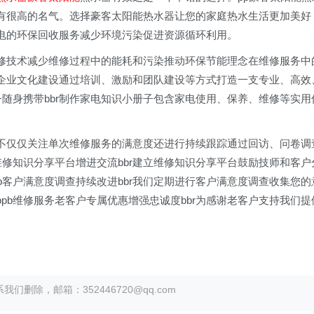
有很高的名气。选择豪客太阳能热水器让您的家庭热水生活更加美好
旧家电的环保回收服务减少环境污染促进资源循环利用。
修技术减少维修过程中的能耗和污染推动环保节能理念在维修服务中
注重企业文化建设通过培训、激励和团队建设等方式打造一支专业、高效
子随身携带bbr制作家电知识小册子包含家电使用、保养、维修等实用
我们不仅仅关注单次维修服务的满意度还进行持续跟踪通过回访、问卷调
维修知识分享平台增进交流bbr建立维修知识分享平台鼓励技师和客户
b客户满意度调查持续改进bbr我们定期进行客户满意度调查收集您的
pb维修服务老客户专属优惠增强忠诚度bbr为感谢老客户支持我们提
除，邮箱：352446720@qq.com