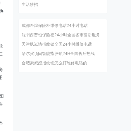
维
生活妙招
热
成都匹煌保险柜维修电话24小时电话
沈阳西普顿保险柜24小时全国各市售后服务
天津枫岚情指纹锁全国24小时维修电话
能
在
哈尔滨顶固智能指纹锁24H全国售后热线
合肥索威娅指纹锁怎么打维修电话的
烧
用
阳
连
热
过