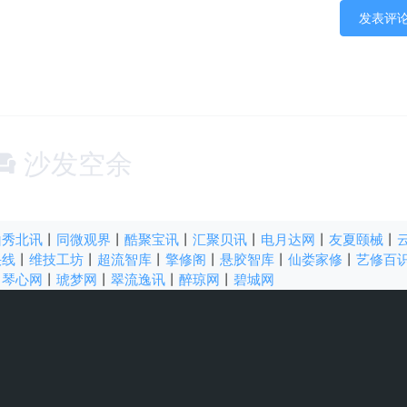
沙发空余
山秀北讯
丨
同微观界
丨
酷聚宝讯
丨
汇聚贝讯
丨
电月达网
丨
友夏颐械
丨
快线
丨
维技工坊
丨
超流智库
丨
擎修阁
丨
悬胶智库
丨
仙娄家修
丨
艺修百
丨
琴心网
丨
琥梦网
丨
翠流逸讯
丨
醉琼网
丨
碧城网