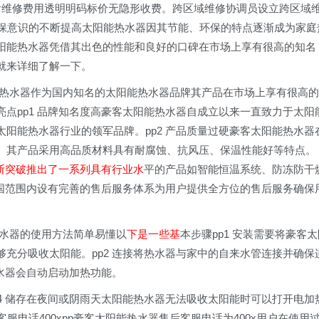
09售后维修费用透明明码标价无隐形收费。跨区域维修协调员设立跨区域
环保意识的不断提高太阳能热水器因其节能、环保的特点逐渐成为家庭
阳能热水器凭借其出色的性能和良好的口碑在市场上享有很高的知名
就来详细了解一下。
阳能热水器作为国内知名的太阳能热水器品牌其产品在市场上享有很高的
点pp1 品牌知名度高豪客太阳能热水器自成立以来一直致力于太阳
阳能热水器行业的领军品牌。pp2 产品质量过硬豪客太阳能热水器
。其产品采用高品质材料具有耐腐蚀、抗风压、保温性能好等特点。
断突破推出了一系列具有行业水
平的产品如智能恒温系统、防冻防干
全国范围内设有完善的售后服务体系为用户提供全方位的售后服务确保
能热水器的使用方法简单易懂以
下是一些基
本步骤pp1 安装需要将豪客太
充分吸收太阳能。pp2 连接将热水器与家中的自来水管连接并确保
热水器会自动启动加热功能。
4 储存在夜间或阴雨天太阳能热水器无法吸收太阳能时可以打开电加
服电话400xpp豪客太阳能热水器售后客服电话为400x用户在使用