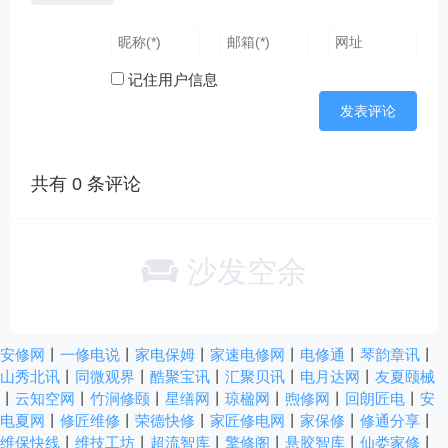
记住用户信息
共有
0
条评论
沙发空余
安修网
丨
一修电说
丨
家电保姆
丨
家速电修网
丨
电修通
丨
琴韵章讯
丨
山秀北讯
丨
同微观界
丨
酷聚宝讯
丨
汇聚贝讯
丨
电月达网
丨
友夏颐械
丨
云知空网
丨
竹涧修颐
丨
星缮网
丨
琼楹网
丨
煦修网
丨
回朗匠电
丨
安
电夏网
丨
修匠维修
丨
荣德快修
丨
家匠修电网
丨
家保修
丨
修通分享
丨
维保快线
丨
维技工坊
丨
超流智库
丨
擎修阁
丨
悬胶智库
丨
仙娄家修
丨