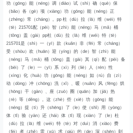
功（gōng）能（néng）调（diào）试（shì）确（què）保
（bǎo）各（gè）项（xiàng）功（gōng）能（néng）正
（zhèng）常（cháng）。pp 杜（dù）拉（lā）维（wéi）特
（tè）215701配（pèi）智（zhì）能（néng）马（mǎ）桶
（tǒng）盖（gài）pp杜（dù）拉（lā）维（wéi）特（tè）
215701是（shì）一（yī）款（kuǎn）非（fēi）常（cháng）
受（shòu）欢（huān）迎（yíng）的（de）智（zhì）能
（néng）马（mǎ）桶（tǒng）盖（gài）其（qí）配（pèi）备
（bèi）了（le）一（yī）系（xì）列（liè）人（rén）性
（xìng）化（huà）功（gōng）能（néng）如（rú）自（zì）
动（dòng）冲（chōng）洗（xǐ）、暖（nuǎn）风（fēng）烘
（hōng）干（gàn）、座（zuò）圈（quān）加（jiā）热
（rè）等（děng）。这（zhè）些（xiē）功（gōng）能
（néng）提（tí）升（shēng）了（le）使（shǐ）用（yòng）
体（tǐ）验（yàn）还（hái）体（tǐ）现（xiàn）了（le）杜
（dù）拉（lā）维（wéi）特（tè）对（duì）消（xiāo）费
（fèi）者（zhě）需（xū）求（qiú）的（de）深（shēn）刻