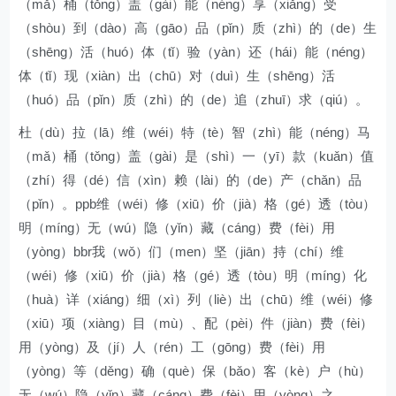
（mǎ）桶（tǒng）盖（gài）能（néng）享（xiǎng）受
（shòu）到（dào）高（gāo）品（pǐn）质（zhì）的（de）生
（shēng）活（huó）体（tǐ）验（yàn）还（hái）能（néng）
体（tǐ）现（xiàn）出（chū）对（duì）生（shēng）活
（huó）品（pǐn）质（zhì）的（de）追（zhuī）求（qiú）。
杜（dù）拉（lā）维（wéi）特（tè）智（zhì）能（néng）马
（mǎ）桶（tǒng）盖（gài）是（shì）一（yī）款（kuǎn）值
（zhí）得（dé）信（xìn）赖（lài）的（de）产（chǎn）品
（pǐn）。ppb维（wéi）修（xiū）价（jià）格（gé）透（tòu）
明（míng）无（wú）隐（yǐn）藏（cáng）费（fèi）用
（yòng）bbr我（wǒ）们（men）坚（jiān）持（chí）维
（wéi）修（xiū）价（jià）格（gé）透（tòu）明（míng）化
（huà）详（xiáng）细（xì）列（liè）出（chū）维（wéi）修
（xiū）项（xiàng）目（mù）、配（pèi）件（jiàn）费（fèi）
用（yòng）及（jí）人（rén）工（gōng）费（fèi）用
（yòng）等（děng）确（què）保（bǎo）客（kè）户（hù）
无（wú）隐（yǐn）藏（cáng）费（fèi）用（yòng）之