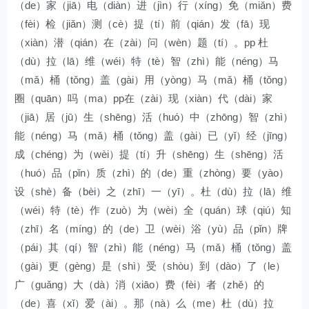
（de）家（jiā）电（diàn）进（jìn）行（xíng）免（miǎn）费
（fèi）检（jiǎn）测（cè）提（tí）前（qián）发（fā）现
（xiàn）潜（qián）在（zài）问（wèn）题（tí）。pp 杜
（dù）拉（lā）维（wéi）特（tè）智（zhì）能（néng）马
（mǎ）桶（tǒng）盖（gài）用（yòng）马（mǎ）桶（tǒng）
圈（quān）吗（ma）pp在（zài）现（xiàn）代（dài）家
（jiā）居（jū）生（shēng）活（huó）中（zhōng）智（zhì）
能（néng）马（mǎ）桶（tǒng）盖（gài）已（yǐ）经（jīng）
成（chéng）为（wèi）提（tí）升（shēng）生（shēng）活
（huó）品（pǐn）质（zhì）的（de）重（zhòng）要（yào）
设（shè）备（bèi）之（zhī）一（yī）。杜（dù）拉（lā）维
（wéi）特（tè）作（zuò）为（wèi）全（quán）球（qiú）知
（zhī）名（míng）的（de）卫（wèi）浴（yù）品（pǐn）牌
（pái）其（qí）智（zhì）能（néng）马（mǎ）桶（tǒng）盖
（gài）更（gèng）是（shì）受（shòu）到（dào）了（le）
广（guǎng）大（dà）消（xiāo）费（fèi）者（zhě）的
（de）喜（xǐ）爱（ài）。那（nà）么（me）杜（dù）拉