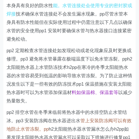
本身具有良好的防水性
能。水管连接处会使用专业的密封胶或
焊接
技术确保水管连接处不会发生漏水现象。pp尽管水管本
身具有防水性能但在实际使用过程中仍需注意以下几点以确保
水管的安全使用pp1 安装时要确保水管与热水器接口连接紧密
避免松动。
pp2 定期检查水管连接处如发现松动或老化现象应及时更换或
修理。pp3 避免将水管暴露在极端温度下以免水管冻裂。pph2
太阳能热水器上水管防冻技术h2pp在寒冷的冬季太阳能热水
器的水管容易受到低温的影响导致水管冻裂。为了防止这种情
况发生以下是一些有效的防冻技术pp1 保温措施在安装太阳能
热水器时可以为水管添加保温材
料如保温棉、保温套等
以减少
热量散失。
pp2 排空水管在冬季来临前将热水器中的水排空防止水管结
冰。pp3 安装防冻阀在热水器进出水
管上安装防冻阀可以有效
地防止水管冻裂。pp
h2太阳能热水器水管漏水怎么办h2pp如
果发现太阳能热水器水管漏水可以采取以下措施进行修复pp1