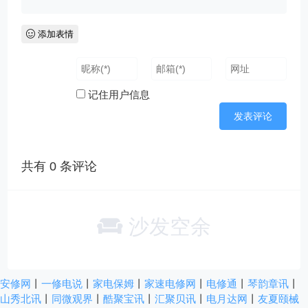
添加表情
记住用户信息
共有
0
条评论
沙发空余
安修网
丨
一修电说
丨
家电保姆
丨
家速电修网
丨
电修通
丨
琴韵章讯
丨
山秀北讯
丨
同微观界
丨
酷聚宝讯
丨
汇聚贝讯
丨
电月达网
丨
友夏颐械