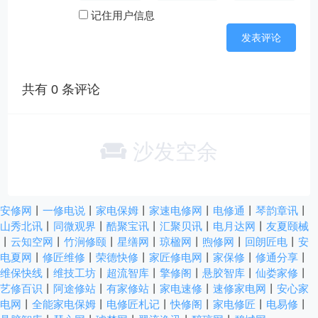
记住用户信息
共有
0
条评论
沙发空余
安修网
丨
一修电说
丨
家电保姆
丨
家速电修网
丨
电修通
丨
琴韵章讯
丨
山秀北讯
丨
同微观界
丨
酷聚宝讯
丨
汇聚贝讯
丨
电月达网
丨
友夏颐械
丨
云知空网
丨
竹涧修颐
丨
星缮网
丨
琼楹网
丨
煦修网
丨
回朗匠电
丨
安
电夏网
丨
修匠维修
丨
荣德快修
丨
家匠修电网
丨
家保修
丨
修通分享
丨
维保快线
丨
维技工坊
丨
超流智库
丨
擎修阁
丨
悬胶智库
丨
仙娄家修
丨
艺修百识
丨
阿途修站
丨
有家修站
丨
家电速修
丨
速修家电网
丨
安心家
电网
丨
全能家电保姆
丨
电修匠札记
丨
快修阁
丨
家电修匠
丨
电易修
丨