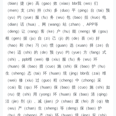
（bian）捷（jie）高（gao）效（xiao）bbr我（wo）们
（men）支（zhi）持（chi）多（duo）平（ping）台（tai）预
（yu）约（yue）服（fu）务（wu）包（bao）括（kuo）电
（dian）话（hua）、网（wang）站（zhan）、APP等
（deng）让（rang）客（ke）户（hu）能（neng）够（gou）
根（gen）据（ju）自（zi）己（ji）的（de）喜（xi）好
（hao）和（he）习（xi）惯（guan）选（xuan）择（ze）合
（he）适（shi）的（de）预（yu）约（yue）方（fang）式
（shi）。ppb维（wei）修（xiu）服（fu）务（wu）环
（huan）保（bao）措（cuo）施（shi）保（bao）护（hu）
生（sheng）态（tai）环（huan）境（jing）bbr在（zai）维
（wei）修（xiu）过（guo）程（cheng）中（zhong）采
（cai）取（qu）环（huan）保（bao）措（cuo）施（shi）如
（ru）使（shi）用（yong）环（huan）保（bao）清（qing）
洁（jie）剂（ji）、减（jian）少（shao）废（fei）弃（qi）物
（wu）产（chan）生（sheng）等（deng）保（bao）护
（hu）生（sheng）态（tai）环（huan）境（jing）实（shi）