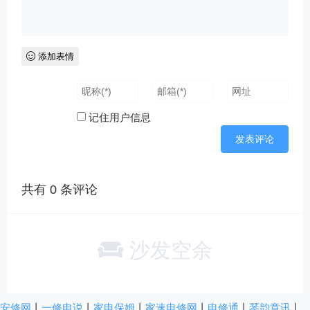
添加表情
记住用户信息
共有
0
条评论
沙发空余
安修网
丨
一修电说
丨
家电保姆
丨
家速电修网
丨
电修通
丨
琴韵章讯
丨