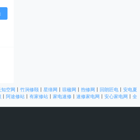
云知空网
丨
竹涧修颐
丨
星缮网
丨
琼楹网
丨
煦修网
丨
回朗匠电
丨
安电夏
识
丨
阿途修站
丨
有家修站
丨
家电速修
丨
速修家电网
丨
安心家电网
丨
全