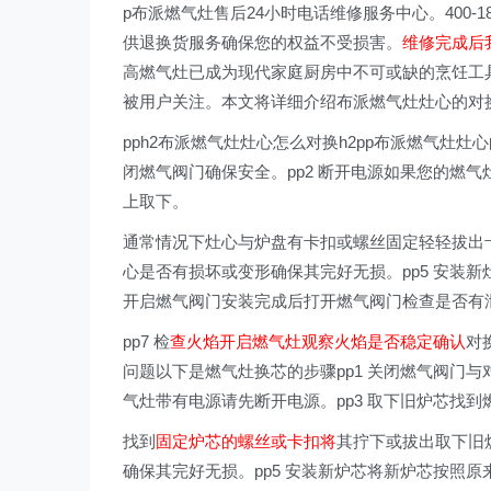
p布派燃气灶售后24小时电话维修服务中心。400-
供退换货服务确保您的权益不受损害。
维修完成后
高燃气灶已成为现代家庭厨房中不可或缺的烹饪工
被用户关注。本文将详细介绍布派燃气灶灶心的对
pph2布派燃气灶灶心怎么对换h2pp布派燃气灶灶
闭燃气阀门确保安全。pp2 断开电源如果您的燃气
上取下。
通常情况下灶心与炉盘有卡扣或螺丝固定轻轻拔出卡
心是否有损坏或变形确保其完好无损。pp5 安装
开启燃气阀门安装完成后打开燃气阀门检查是否有
pp7 检
查火焰开启燃气灶观察火焰是否稳定确认
对
问题以下是燃气灶换芯的步骤pp1 关闭燃气阀门与
气灶带有电源请先断开电源。pp3 取下旧炉芯找
找到
固定炉芯的螺丝或卡扣将
其拧下或拔出取下旧
确保其完好无损。pp5 安装新炉芯将新炉芯按照