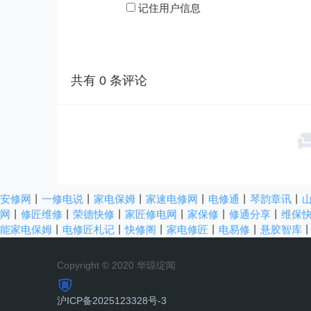
记住用户信息
共有
0
条评论
安修网
丨
一修电说
丨
家电保姆
丨
家速电修网
丨
电修通
丨
琴韵章讯
丨
网
丨
修匠维修
丨
荣德快修
丨
家匠修电网
丨
家保修
丨
修通分享
丨
维保
能家电保姆
丨
电修匠札记
丨
快修阁
丨
家电修匠
丨
电易修
丨
悬胶智库
Copyright © 2020 华琼绽闻
沪ICP备2025123328号-3