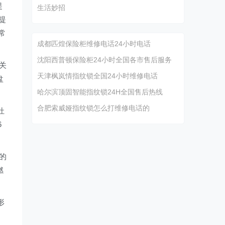
提
生活妙招
提
常
成都匹煌保险柜维修电话24小时电话
沈阳西普顿保险柜24小时全国各市售后服务
关
天津枫岚情指纹锁全国24小时维修电话
盘
哈尔滨顶固智能指纹锁24H全国售后热线
合肥索威娅指纹锁怎么打维修电话的
灶
6
的
燃
形