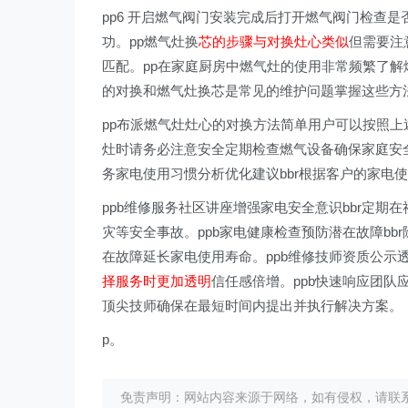
pp6 开启燃气阀门安装完成后打开燃气阀门检查是
功。pp燃气灶换
芯的步骤与对换灶心类似
但需要注
匹配。pp在家庭厨房中燃气灶的使用非常频繁了
的对换和燃气灶换芯是常见的维护问题掌握这些方
pp布派燃气灶灶心的对换方法简单用户可以按照
灶时请务必注意安全定期检查燃气设备确保家庭安
务家电使用习惯分析优化建议bbr根据客户的家电
ppb维修服务社区讲座增强家电安全意识bbr定
灾等安全事故。ppb家电健康检查预防潜在故障b
在故障延长家电使用寿命。ppb维修技师资质公示
择服务时更加透明
信任感倍增。ppb快速响应团队
顶尖技师确保在最短时间内提出并执行解决方案。
p。
免责声明：网站内容来源于网络，如有侵权，请联系我们删