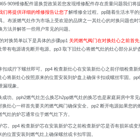
1865-909维修配件退换货政策若您发现维修配件存在质量问题我们将
我们将提供详细的维修报告让您了
解维修全过程。pp随着生活水平的
具。布派燃气灶作为市场上受欢迎的品牌之一其灶心的对换问题也时
换方法并解答一些用户常见的问题。
心的对换简单以下是具体的步骤pp1
关闭燃气阀门在对换灶心之前首先
灶带有电源请先断开电源。pp3 取下旧灶心将燃气灶的灶心部分从炉
扣或拧下螺丝即可。pp4 检查新灶心在安装新灶心之前仔细检查新
新灶心将新灶心按照原来的位置安装到炉盘上确保卡扣或螺丝牢固。pp
泄漏现象。
换成功。pph2燃气灶怎么换芯h2pp燃气灶的换芯也是家庭厨房中常见
对换灶心一样首先要关闭燃气阀门确保安全。pp2 断开电源如果您的
到燃气灶的炉芯通常位于燃气灶下方。
炉芯。pp4 检查新炉芯在安装新炉芯之前检查新炉芯是否有损坏或变
原来的位置安装到燃气灶上确保螺丝或卡扣牢固。