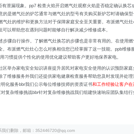
否有泄漏现象。pp7 检查火焰开启燃气灶观察火焰是否稳定确认换芯
意的是燃气灶的炉芯通常与燃气灶的型号有关购买新炉芯时请确保型
解燃气灶的维护和更换方法对于保障家庭安全至关重要。布派燃气灶灶
法可以帮助您在遇到问题时能够自行解决减少维修成本。
上述步骤自行操作。了解燃气灶换芯的步骤也是非常有用的。在使用燃
全。布派燃气灶灶心怎么对换相信您已经掌握了这一技能。ppb维修
使用习惯提供个性化的使用优化建议帮助客户更好地保养家电。
期在社区举办家电安全知识讲座提升居民对家电安全使用的认识预防家庭
br除了维修服务外我们还提供家电健康检查服务帮助您及时发现并处理
透明化服务bbr我们公示每位维修技师的资质证书
和工作经验让客户在
应对复杂维修挑战bbr针对复杂维修挑战我们组建快速响应团队集结行
除，邮箱：352446720@qq.com