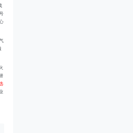
成
号
心
气
服
火
潜
选
业