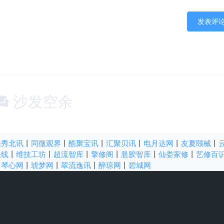
沙发空余
山秀北讯
丨
同微观界
丨
酷聚宝讯
丨
汇聚贝讯
丨
电月达网
丨
友夏颐械
丨
快线
丨
维技工坊
丨
超流智库
丨
擎修阁
丨
悬胶智库
丨
仙娄家修
丨
艺修百
丨
琴心网
丨
琥梦网
丨
翠流逸讯
丨
醉琼网
丨
碧城网