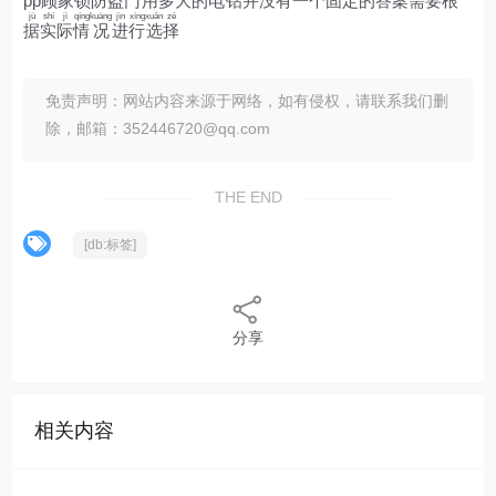
pp
顾
家
锁
防
盗
门
用
多
大
的
电
钻
并
没
有
一
个
固
定
的
答
案
需
要
根
jù
shí
jì
qíng
kuàng
jìn
xíng
xuǎn
zé
据
实
际
情
况
进
行
选
择
免责声明：网站内容来源于网络，如有侵权，请联系我们删
除，邮箱：352446720@qq.com
THE END
[db:标签]
分享
相关内容