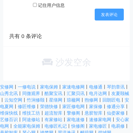
记住用户信息
共有
0
条评论
沙发空余
安修网
丨
一修电说
丨
家电保姆
丨
家速电修网
丨
电修通
丨
琴韵章讯
丨
山秀北讯
丨
同微观界
丨
酷聚宝讯
丨
汇聚贝讯
丨
电月达网
丨
友夏颐械
丨
云知空网
丨
竹涧修颐
丨
星缮网
丨
琼楹网
丨
煦修网
丨
回朗匠电
丨
安
电夏网
丨
修匠维修
丨
荣德快修
丨
家匠修电网
丨
家保修
丨
修通分享
丨
维保快线
丨
维技工坊
丨
超流智库
丨
擎修阁
丨
悬胶智库
丨
仙娄家修
丨
艺修百识
丨
阿途修站
丨
有家修站
丨
家电速修
丨
速修家电网
丨
安心家
电网
丨
全能家电保姆
丨
电修匠札记
丨
快修阁
丨
家电修匠
丨
电易修
丨
悬胶智库
丨
琴心网
丨
琥梦网
丨
翠流逸讯
丨
醉琼网
丨
碧城网