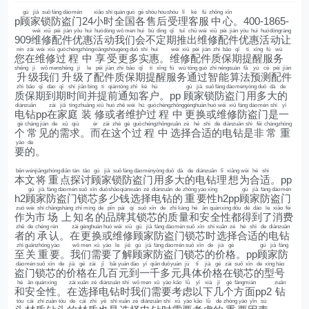
gù
jiā
suǒ
fáng
dào
mén
xiǎo
shí
quán
guó
gè
shòu
hòu
shòu
lǐ
kè
fú
zhōng
xīn
p
顾
家
锁
防
盗
门
24
小
时
全
国
各
售
后
受
理
客
服
中
心
。400-1865-
wéi
xiū
pèi
jiàn
yōu
huì
huó
dòng
wǒ
men
huì
bù
dìng
qī
tuī
chū
wéi
xiū
pèi
jiàn
yōu
huì
huó
dòng
ràng
909
维
修
配
件
优
惠
活
动
我
们
会
不
定
期
推
出
维
修
配
件
优
惠
活
动
让
nín
zài
wéi
xiū
guò
chéng
zhōng
xiǎng
shòu
gèng
duō
shí
huì
wéi
xiū
pèi
jiàn
zhì
bǎo
qī
tí
xǐng
fú
wù
您
在
维
修
过
程
中
享
受
更
多
实
惠
。
维
修
配
件
质
保
期
提
醒
服
务
shēng
jí
wǒ
men
shēng
jí
le
pèi
jiàn
zhì
bǎo
qī
tí
xǐng
fú
wù
tōng
guò
zhì
néng
suàn
fǎ
yù
cè
pèi
jiàn
升
级
我
们
升
级
了
配
件
质
保
期
提
醒
服
务
通
过
智
能
算
法
预
测
配
件
zhì
bǎo
qī
dào
qī
shí
jiān
bìng
tí
qián
tōng
zhī
kè
hù
gù
jiā
suǒ
fáng
dào
mén
yòng
duō
dà
de
质
保
期
到
期
时
间
并
提
前
通
知
客
户
。pp
顾
家
锁
防
盗
门
用
多
大
的
diàn
zuān
zài
jiā
tíng
zhuāng
xiū
huò
zhě
wéi
hù
guò
chéng
zhōng
gèng
huàn
huò
wéi
xiū
fáng
dào
mén
shì
yī
电
钻
pp
在
家
庭
装
修
或
者
维
护
过
程
中
更
换
或
维
修
防
盗
门
是
一
gè
cháng
jiàn
de
xū
qiú
ér
zài
zhè
gè
guò
chéng
zhōng
xuǎn
zé
hé
shì
de
diàn
zuān
shì
fēi
cháng
zhòng
个
常
见
的
需
求
。
而
在
这
个
过
程
中
选
择
合
适
的
电
钻
是
非
常
重
yào
de
要
的
。
běn
wén
jiāng
zhòng
diǎn
tàn
tǎo
gù
jiā
suǒ
fáng
dào
mén
yòng
duō
dà
de
diàn
zuān
lǐ
xiǎng
wèi
hé
shì
本
文
将
重
点
探
讨
顾
家
锁
防
盗
门
用
多
大
的
电
钻
理
想
为
合
适
。pp
gù
jiā
fáng
dào
mén
suǒ
xīn
duō
shǎo
qián
xuǎn
zé
diàn
zuān
de
zhòng
yào
xìng
gù
jiā
fáng
dào
mén
h2
顾
家
防
盗
门
锁
芯
多
少
钱
选
择
电
钻
的
重
要
性
h2pp
顾
家
防
盗
门
zuò
wèi
shì
chǎng
shàng
zhī
míng
de
pǐn
pái
qí
suǒ
xīn
de
zhì
liàng
hé
ān
quán
xìng
dōu
dé
dào
le
xiāo
fèi
作
为
市
场
上
知
名
的
品
牌
其
锁
芯
的
质
量
和
安
全
性
都
得
到
了
消
费
zhě
de
chéng
rèn
zài
gèng
huàn
huò
wéi
xiū
gù
jiā
fáng
dào
mén
suǒ
xīn
shí
xuǎn
zé
hé
shì
de
diàn
zuān
者
的
承
认
。
在
更
换
或
维
修
顾
家
防
盗
门
锁
芯
时
选
择
合
适
的
电
钻
zhì
guān
zhòng
yào
wǒ
men
xū
yào
le
jiě
gù
jiā
fáng
dào
mén
suǒ
xīn
de
jià
gé
gù
jiā
fáng
至
关
重
要
。
我
们
需
要
了
解
顾
家
防
盗
门
锁
芯
的
价
格
。pp
顾
家
防
dào
mén
suǒ
xīn
de
jià
gé
zài
jǐ
bǎi
yuán
dào
yī
qiān
duō
yuán
jù
tǐ
jià
gé
zài
suǒ
xīn
de
xíng
hào
盗
门
锁
芯
的
价
格
在
几
百
元
到
一
千
多
元
具
体
价
格
在
锁
芯
的
型
号
hé
ān
quán
xìng
zài
xuǎn
zé
diàn
zuān
shí
wǒ
men
xū
yào
kǎo
lǜ
yǐ
xià
jǐ
gè
fāng
miàn
zuān
和
安
全
性
。
在
选
择
电
钻
时
我
们
需
要
考
虑
以
下
几
个
方
面
pp2
钻
tóu
cái
zhì
zuān
tóu
de
cái
zhì
yě
shì
xuǎn
zé
diàn
zuān
shí
xū
yào
kǎo
lǜ
de
zhòng
yào
yīn
sù