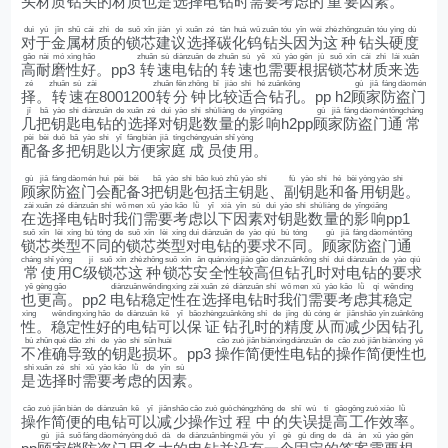
头
材
质
钻
头
的
材
质
也
是
选
择
电
钻
时
需
要
考
虑
的
重
要
因
素
。
duì
yú
jīn
shǔ
cái
zhì
de
suǒ
xīn
jiàn
yì
xuǎn
zé
tàn
huà
wū
zuān
tóu
yīn
wèi
zhè
zhǒng
zuān
tóu
yìng
dù
对
于
金
属
材
质
的
锁
芯
建
议
选
择
碳
化
钨
钻
头
因
为
这
种
钻
头
硬
度
gāo
nài
mó
xìng
hǎo
zhuǎn
sù
diàn
zuān
de
zhuǎn
sù
yě
xū
yào
gēn
jù
suǒ
xīn
cái
zhì
lái
xuǎn
高
耐
磨
性
好
。pp3
转
速
电
钻
的
转
速
也
需
要
根
据
锁
芯
材
质
来
选
zé
zhuǎn
sù
zài
zhuǎn
fēn
zhōng
bǐ
jiào
shì
hé
zuān
kǒng
gù
jiā
fáng
dào
mén
择
。
转
速
在
8001200
转
分
钟
比
较
适
合
钻
孔
。pp h2
顾
家
防
盗
门
jǐ
bǎ
yào
shi
diàn
zuān
de
xuǎn
zé
duì
yào
shi
shù
liàng
de
yǐng
xiǎng
gù
jiā
fáng
dào
mén
tōng
cháng
几
把
钥
匙
电
钻
的
选
择
对
钥
匙
数
量
的
影
响
h2pp
顾
家
防
盗
门
通
常
pèi
bèi
duō
bǎ
yào
shi
yǐ
fāng
biàn
jiā
tíng
chéng
yuán
shǐ
yòng
配
备
多
把
钥
匙
以
方
便
家
庭
成
员
使
用
。
gù
jiā
fáng
dào
mén
huì
pèi
bèi
bǎ
yào
shi
bāo
kuò
zhǔ
yào
shi
fù
yào
shi
hé
bèi
yòng
yào
shi
顾
家
防
盗
门
会
配
备
3
把
钥
匙
包
括
主
钥
匙
、
副
钥
匙
和
备
用
钥
匙
。
zài
xuǎn
zé
diàn
zuān
shí
wǒ
men
xū
yào
kǎo
lǜ
yǐ
xià
yīn
sù
duì
yào
shi
shù
liàng
de
yǐng
xiǎng
在
选
择
电
钻
时
我
们
需
要
考
虑
以
下
因
素
对
钥
匙
数
量
的
影
响
pp1
suǒ
xīn
lèi
xíng
bù
tóng
de
suǒ
xīn
lèi
xíng
duì
diàn
zuān
de
yào
qiú
bù
tóng
gù
jiā
fáng
dào
mén
tōng
锁
芯
类
型
不
同
的
锁
芯
类
型
对
电
钻
的
要
求
不
同
。
顾
家
防
盗
门
通
cháng
shǐ
yòng
jí
suǒ
xīn
zhè
zhǒng
suǒ
xīn
ān
quán
xìng
jiào
gāo
dàn
zuān
kǒng
shí
duì
diàn
zuān
de
yào
qiú
常
使
用
C
级
锁
芯
这
种
锁
芯
安
全
性
较
高
但
钻
孔
时
对
电
钻
的
要
求
yě
gèng
gāo
diàn
zuān
wěn
dìng
xìng
zài
xuǎn
zé
diàn
zuān
shí
wǒ
men
xū
yào
kǎo
lǜ
qí
wěn
dìng
也
更
高
。pp2
电
钻
稳
定
性
在
选
择
电
钻
时
我
们
需
要
考
虑
其
稳
定
xìng
wěn
dìng
xìng
hǎo
de
diàn
zuān
kě
yǐ
bǎo
zhèng
zuān
kǒng
shí
de
jīng
dù
cóng
ér
jiǎn
shǎo
yīn
zuān
kǒng
性
。
稳
定
性
好
的
电
钻
可
以
保
证
钻
孔
时
的
精
度
从
而
减
少
因
钻
孔
bù
zhǔn
què
dǎo
zhì
de
yào
shi
sǔn
huài
cāo
zuò
jiǎn
biàn
xìng
diàn
zuān
de
cāo
zuò
jiǎn
biàn
xìng
yě
不
准
确
导
致
的
钥
匙
损
坏
。pp3
操
作
简
便
性
电
钻
的
操
作
简
便
性
也
shì
xuǎn
zé
shí
xū
yào
kǎo
lǜ
de
yīn
sù
是
选
择
时
需
要
考
虑
的
因
素
。
cāo
zuò
jiǎn
biàn
de
diàn
zuān
kě
yǐ
jiǎn
shǎo
cāo
zuò
guò
chéng
zhōng
de
shī
wù
tí
gāo
gōng
zuò
xiào
lǜ
操
作
简
便
的
电
钻
可
以
减
少
操
作
过
程
中
的
失
误
提
高
工
作
效
率
。
gù
jiā
suǒ
fáng
dào
mén
yòng
duō
dà
de
diàn
zuān
bìng
méi
yǒu
yī
gè
gù
dìng
de
dá
àn
xū
yào
gēn