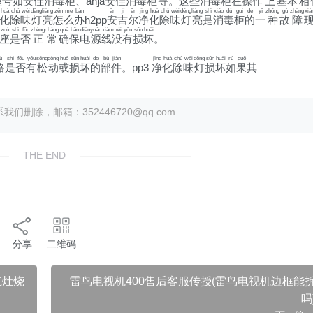
型
号
如
安
佳
消
毒
柜
、anja
安
佳
消
毒
柜
等
。
这
些
消
毒
柜
在
操
作
上
基
本
相
huà
chú
wèi
dēng
liàng
zěn
me
bàn
ān
jí
ěr
jìng
huà
chú
wèi
dēng
liàng
shì
xiāo
dú
guì
de
yī
zhǒng
gù
zhàng
xià
化
除
味
灯
亮
怎
么
办
h2pp
安
吉
尔
净
化
除
味
灯
亮
是
消
毒
柜
的
一
种
故
障
zuò
shì
fǒu
zhèng
cháng
què
bǎo
diàn
yuán
xiàn
méi
yǒu
sǔn
huài
座
是
否
正
常
确
保
电
源
线
没
有
损
坏
。
ù
shì
fǒu
yǒu
sōng
dòng
huò
sǔn
huài
de
bù
jiàn
jìng
huà
chú
wèi
dēng
sǔn
huài
rú
guǒ
路
是
否
有
松
动
或
损
坏
的
部
件
。pp3
净
化
除
味
灯
损
坏
如
果
其
除，邮箱：352446720@qq.com
THE END
分享
二维码
气灶烧
雷鸟电视机400售后客服传授(雷鸟电视机边框能
吗