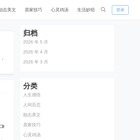
励志美文
居家技巧
心灵鸡汤
生活妙招
登录
归档
2026 年 5 月
之
2026 年 4 月
题，
2026 年 3 月
分类
人生感悟
人间百态
励志美文
居家技巧
心灵鸡汤