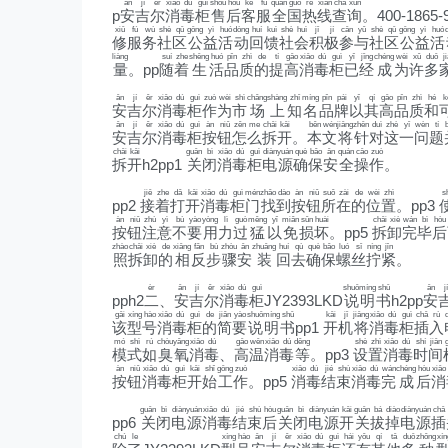
ān
jí
ěr
xiāo
dú
guì
shòu
hòu
kè
fú
quán
guó
rè
xiàn
chá
xún
p
安
吉
尔
消
毒
柜
售
后
客
服
全
国
热
线
查
询
。400-1865-
xiū
fú
wù
shè
qū
gōng
yì
huó
dòng
huí
kuì
shè
huì
jī
jí
cān
yǔ
shè
qū
gōng
yì
huó
修
服
务
社
区
公
益
活
动
回
馈
社
会
积
极
参
与
社
区
公
益
活
liàng
suí
zhe
shēng
huó
pǐn
zhì
de
tí
gāo
xiāo
dú
guì
yǐ
jīng
chéng
wèi
xǔ
duō
ji
量
。pp
随
着
生
活
品
质
的
提
高
消
毒
柜
已
经
成
为
许
多
ān
jí
ěr
xiāo
dú
guì
zuò
wèi
shì
chǎng
shàng
zhī
míng
pǐn
pái
yǐ
qí
gāo
pǐn
zhì
hé
k
安
吉
尔
消
毒
柜
作
为
市
场
上
知
名
品
牌
以
其
高
品
质
和
ān
jí
ěr
xiāo
dú
guì
àn
niǔ
zěn
me
chāi
kāi
běn
wén
jiāng
zhēn
duì
zhè
yī
wèn
tí
b
安
吉
尔
消
毒
柜
按
钮
怎
么
拆
开
。
本
文
将
针
对
这
一
问
题
chāi
kāi
guān
bì
xiāo
dú
guì
diàn
yuán
què
bǎo
ān
quán
cāo
zuò
拆
开
h2pp1
关
闭
消
毒
柜
电
源
确
保
安
全
操
作
。
jiē
zhe
dǎ
kāi
xiāo
dú
guì
mén
zhǎo
dào
àn
niǔ
suǒ
zài
de
wèi
zhì
s
pp2
接
着
打
开
消
毒
柜
门
找
到
按
钮
所
在
的
位
置
。pp3
àn
niǔ
zhù
yì
bù
yào
yòng
lì
guò
měng
yǐ
miǎn
sǔn
huài
chāi
xiè
wán
bì
hòu
按
钮
注
意
不
要
用
力
过
猛
以
免
损
坏
。pp5
拆
卸
完
毕
后
zhào
chāi
xiè
de
xiāng
fǎn
bù
zhòu
ān
zhuāng
huí
qù
què
bǎo
luó
sī
níng
jǐn
照
拆
卸
的
相
反
步
骤
安
装
回
去
确
保
螺
丝
拧
紧
。
èr
ān
jí
ěr
xiāo
dú
guì
shuō
míng
shū
ān
jí
pph2
二
、
安
吉
尔
消
毒
柜
JY2393LKD
说
明
书
h2pp
安
gāi
xíng
hào
xiāo
dú
guì
de
jiǎn
yào
shuō
míng
shū
kāi
jī
jiāng
xiāo
dú
guì
chā
rù
d
该
型
号
消
毒
柜
的
简
要
说
明
书
pp1
开
机
将
消
毒
柜
插
入
mó
shì
rú
chòu
yǎng
xiāo
dú
gāo
wēn
xiāo
dú
děng
shè
zhì
xiāo
dú
shí
jiān
模
式
如
臭
氧
消
毒
、
高
温
消
毒
等
。pp3
设
置
消
毒
时
间
àn
niǔ
xiāo
dú
guì
kāi
shǐ
gōng
zuò
xiāo
dú
jié
shù
xiāo
dú
wán
chéng
hòu
xiāo
按
钮
消
毒
柜
开
始
工
作
。pp5
消
毒
结
束
消
毒
完
成
后
消
guān
bì
diàn
yuán
xiāo
dú
jié
shù
hòu
guān
bì
diàn
yuán
kāi
guān
bá
diào
diàn
yuán
chā
pp6
关
闭
电
源
消
毒
结
束
后
关
闭
电
源
开
关
拔
掉
电
源
插
chú
le
xíng
hào
ān
jí
ěr
xiāo
dú
guì
hái
yǒu
qí
tā
duō
zhǒng
xín