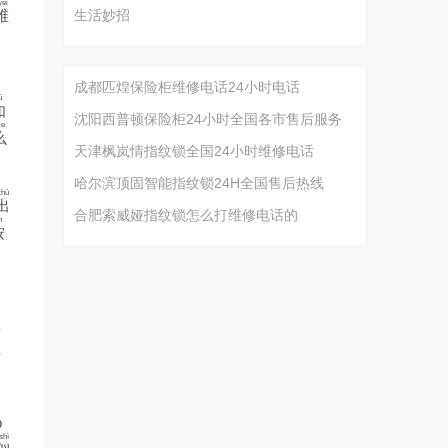
éi
维
生活妙招
成都匹煌保险柜维修电话24小时电话
ú
如
沈阳西普顿保险柜24小时全国各市售后服务
e
么
天津枫岚情指纹锁全国24小时维修电话
哈尔滨顶固智能指纹锁24H全国售后热线
chū
出
合肥索威娅指纹锁怎么打维修电话的
n
按
毒
始
p
shì