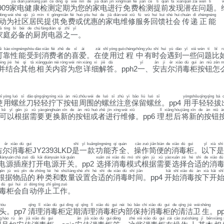
jiā
diàn
jiàn
kāng
jiǎn
cè
dìng
qī
wèi
nín
de
jiā
diàn
jìn
xíng
miǎn
fèi
jiǎn
cè
tí
qián
fā
xiàn
qián
zài
wèn
tí
w
909
家
电
健
康
检
测
定
期
为
您
的
家
电
进
行
免
费
检
测
提
前
发
现
潜
在
问
题
。
dòng
wèi
shè
qū
jū
mín
tí
gōng
miǎn
fèi
huò
yōu
huì
de
jiā
diàn
wéi
xiū
fú
wù
huí
kuì
shè
huì
chuán
dì
zhèng
néng
动
为
社
区
居
民
提
供
免
费
或
优
惠
的
家
电
维
修
服
务
回
馈
社
会
传
递
正
能
ā
tíng
bì
bèi
de
chú
fáng
diàn
qì
zhī
yī
家
庭
必
备
的
厨
房
电
器
之
一
。
ě
kào
xìng
néng
shòu
dào
xiāo
fèi
zhě
de
xǐ
ài
zài
shǐ
yòng
guò
chéng
zhōng
yǒu
shí
huì
yù
dào
yī
xiē
wèn
tí
bǐ
r
可
靠
性
能
受
到
消
费
者
的
喜
爱
。
在
使
用
过
程
中
有
时
会
遇
到
一
些
问
题
比
ìng
jié
hé
qí
tā
xiāng
guān
nèi
róng
wèi
nín
xiáng
xì
jiě
dá
yī
ān
jí
ěr
xiāo
dú
guì
àn
niǔ
zěn
m
并
结
合
其
他
相
关
内
容
为
您
详
细
解
答
。pph2
一
、
安
吉
尔
消
毒
柜
按
钮
怎
hǐ
yòng
luó
sī
dāo
qīng
qīng
níng
xià
àn
niǔ
zhōu
wéi
de
luó
sī
zhù
yì
bǎo
liú
luó
sī
yòng
shǒu
qīng
qīng
bá
使
用
螺
丝
刀
轻
轻
拧
下
按
钮
周
围
的
螺
丝
注
意
保
留
螺
丝
。pp4
用
手
轻
轻
拔
kě
yǐ
gēn
jù
xū
yào
gèng
huàn
xīn
de
àn
niǔ
huò
zhě
jìn
xíng
wéi
xiū
lǐ
xiǎng
hòu
jiāng
xīn
de
àn
niǔ
à
可
以
根
据
需
要
更
换
新
的
按
钮
或
者
进
行
维
修
。pp6
理
想
后
将
新
的
按
钮
ěr
xiāo
dú
guì
shì
yī
kuǎn
gōng
néng
qí
quán
cāo
zuò
jiǎn
biàn
de
xiāo
dú
guì
yǐ
xià
shì
吉
尔
消
毒
柜
JY2393LKD
是
一
款
功
能
齐
全
、
操
作
简
便
的
消
毒
柜
。
以
下
是
iàn
yuán
chā
zuò
dǎ
kāi
diàn
yuán
kāi
guān
xuǎn
zé
xiāo
dú
mó
shì
gēn
jù
xū
yào
xuǎn
zé
hé
shì
de
xiāo
dú
电
源
插
座
打
开
电
源
开
关
。pp2
选
择
消
毒
模
式
根
据
需
要
选
择
合
适
的
消
gēn
jù
wù
pǐn
de
zhǒng
lèi
hé
shù
liàng
shè
zhì
hé
shì
de
xiāo
dú
shí
jiān
kāi
shǐ
xiāo
dú
àn
xià
kāi
shǐ
根
据
物
品
的
种
类
和
数
量
设
置
合
适
的
消
毒
时
间
。pp4
开
始
消
毒
按
下
开
dú
guì
huì
zì
dòng
tíng
zhǐ
gōng
zuò
毒
柜
会
自
动
停
止
工
作
。
tóu
qīng
lǐ
xiāo
dú
guì
dìng
qī
qīng
lǐ
xiāo
dú
guì
nèi
bù
bǎo
chí
xiāo
dú
guì
de
qīng
jié
wèi
shēng
头
。pp7
清
理
消
毒
柜
定
期
清
理
消
毒
柜
内
部
保
持
消
毒
柜
的
清
洁
卫
生
。p
g
hào
rú
ān
jiā
xiāo
dú
guì
ān
jiā
xiāo
dú
guì
děng
zhè
xiē
xiāo
dú
guì
zài
cāo
zuò
shàng
jī
běn
xiāng