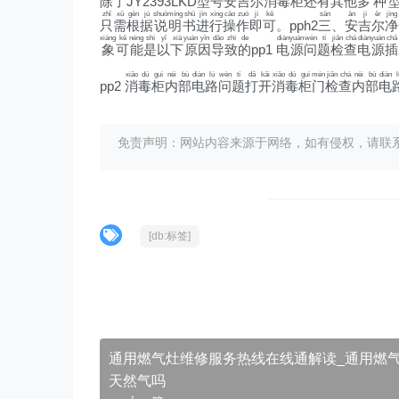
除
了
JY2393LKD
型
号
安
吉
尔
消
毒
柜
还
有
其
他
多
种
zhǐ
xū
gēn
jù
shuō
míng
shū
jìn
xíng
cāo
zuò
jí
kě
sān
ān
jí
ěr
jìng
只
需
根
据
说
明
书
进
行
操
作
即
可
。pph2
三
、
安
吉
尔
净
xiàng
kě
néng
shì
yǐ
xià
yuán
yīn
dǎo
zhì
de
diàn
yuán
wèn
tí
jiǎn
chá
diàn
yuán
chā
象
可
能
是
以
下
原
因
导
致
的
pp1
电
源
问
题
检
查
电
源
插
xiāo
dú
guì
nèi
bù
diàn
lù
wèn
tí
dǎ
kāi
xiāo
dú
guì
mén
jiǎn
chá
nèi
bù
diàn
l
pp2
消
毒
柜
内
部
电
路
问
题
打
开
消
毒
柜
门
检
查
内
部
电
免责声明：网站内容来源于网络，如有侵权，请联系我们删
[db:标签]
通用燃气灶维修服务热线在线通解读_通用燃
天然气吗