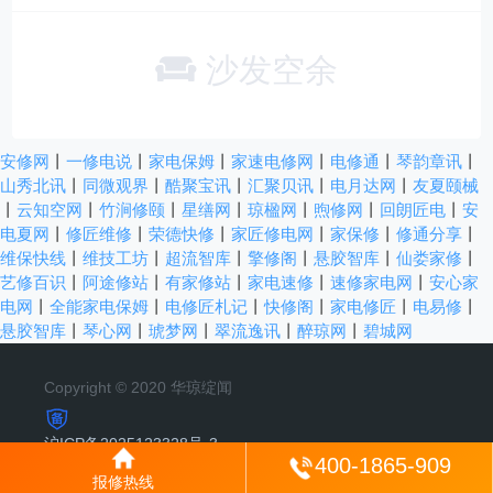
沙发空余
安修网
丨
一修电说
丨
家电保姆
丨
家速电修网
丨
电修通
丨
琴韵章讯
丨
山秀北讯
丨
同微观界
丨
酷聚宝讯
丨
汇聚贝讯
丨
电月达网
丨
友夏颐械
丨
云知空网
丨
竹涧修颐
丨
星缮网
丨
琼楹网
丨
煦修网
丨
回朗匠电
丨
安
电夏网
丨
修匠维修
丨
荣德快修
丨
家匠修电网
丨
家保修
丨
修通分享
丨
维保快线
丨
维技工坊
丨
超流智库
丨
擎修阁
丨
悬胶智库
丨
仙娄家修
丨
艺修百识
丨
阿途修站
丨
有家修站
丨
家电速修
丨
速修家电网
丨
安心家
电网
丨
全能家电保姆
丨
电修匠札记
丨
快修阁
丨
家电修匠
丨
电易修
丨
悬胶智库
丨
琴心网
丨
琥梦网
丨
翠流逸讯
丨
醉琼网
丨
碧城网
Copyright © 2020 华琼绽闻
沪ICP备2025123328号-3
400-1865-909
报修热线