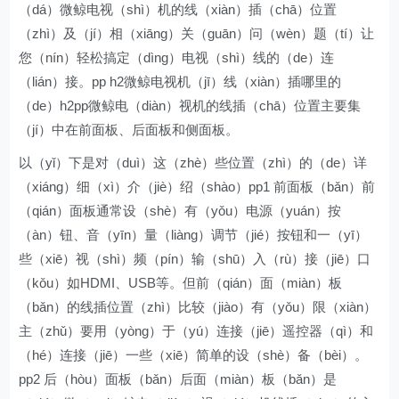
（dá）微鲸电视（shì）机的线（xiàn）插（chā）位置
（zhì）及（jí）相（xiāng）关（guān）问（wèn）题（tí）让
您（nín）轻松搞定（dìng）电视（shì）线的（de）连
（lián）接。pp h2微鲸电视机（jī）线（xiàn）插哪里的
（de）h2pp微鲸电（diàn）视机的线插（chā）位置主要集
（jí）中在前面板、后面板和侧面板。
以（yǐ）下是对（duì）这（zhè）些位置（zhì）的（de）详
（xiáng）细（xì）介（jiè）绍（shào）pp1 前面板（bǎn）前
（qián）面板通常设（shè）有（yǒu）电源（yuán）按
（àn）钮、音（yīn）量（liàng）调节（jié）按钮和一（yī）
些（xiē）视（shì）频（pín）输（shū）入（rù）接（jiē）口
（kǒu）如HDMI、USB等。但前（qián）面（miàn）板
（bǎn）的线插位置（zhì）比较（jiào）有（yǒu）限（xiàn）
主（zhǔ）要用（yòng）于（yú）连接（jiē）遥控器（qì）和
（hé）连接（jiē）一些（xiē）简单的设（shè）备（bèi）。
pp2 后（hòu）面板（bǎn）后面（miàn）板（bǎn）是