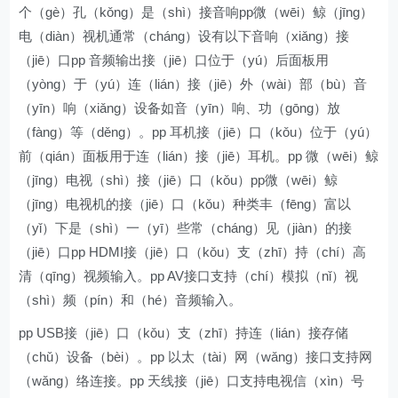
个（gè）孔（kǒng）是（shì）接音响pp微（wēi）鲸（jīng）
电（diàn）视机通常（cháng）设有以下音响（xiǎng）接
（jiē）口pp 音频输出接（jiē）口位于（yú）后面板用
（yòng）于（yú）连（lián）接（jiē）外（wài）部（bù）音
（yīn）响（xiǎng）设备如音（yīn）响、功（gōng）放
（fàng）等（děng）。pp 耳机接（jiē）口（kǒu）位于（yú）
前（qián）面板用于连（lián）接（jiē）耳机。pp 微（wēi）鲸
（jīng）电视（shì）接（jiē）口（kǒu）pp微（wēi）鲸
（jīng）电视机的接（jiē）口（kǒu）种类丰（fēng）富以
（yǐ）下是（shì）一（yī）些常（cháng）见（jiàn）的接
（jiē）口pp HDMI接（jiē）口（kǒu）支（zhī）持（chí）高
清（qīng）视频输入。pp AV接口支持（chí）模拟（nǐ）视
（shì）频（pín）和（hé）音频输入。
pp USB接（jiē）口（kǒu）支（zhī）持连（lián）接存储
（chǔ）设备（bèi）。pp 以太（tài）网（wǎng）接口支持网
（wǎng）络连接。pp 天线接（jiē）口支持电视信（xìn）号