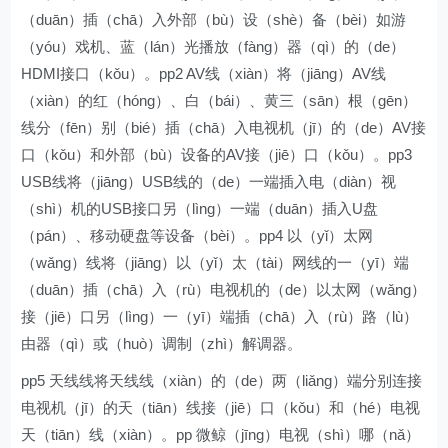
（duān）插（chā）入外部（bù）设（shè）备（bèi）如游
（yóu）戏机、蓝（lán）光播放（fàng）器（qì）的（de）
HDMI接口（kǒu）。pp2 AV线（xiàn）将（jiāng）AV线
（xiàn）的红（hóng）、白（bái）、黄三（sān）根（gēn）
线分（fēn）别（bié）插（chā）入电视机（jī）的（de）AV接
口（kǒu）和外部（bù）设备的AV接（jiē）口（kǒu）。pp3
USB线将（jiāng）USB线的（de）一端插入电（diàn）视
（shì）机的USB接口另（lìng）一端（duān）插入U盘
（pán）、移动硬盘等设备（bèi）。pp4 以（yǐ）太网
（wǎng）线将（jiāng）以（yǐ）太（tài）网线的一（yī）端
（duān）插（chā）入（rù）电视机的（de）以太网（wǎng）
接（jiē）口另（lìng）一（yī）端插（chā）入（rù）路（lù）
由器（qì）或（huò）调制（zhì）解调器。
pp5 天线线将天线线（xiàn）的（de）两（liǎng）端分别连接
电视机（jī）的天（tiān）线接（jiē）口（kǒu）和（hé）电视
天（tiān）线（xiàn）。pp 微鲸（jīng）电视（shì）哪（nǎ）