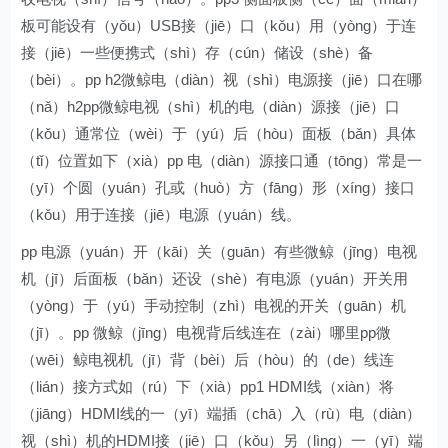
板可能设有（yǒu）USB接（jiē）口（kǒu）用（yòng）于连
接（jiē）一些便携式（shì）存（cún）储设（shè）备
（bèi）。pp h2微鲸电（diàn）视（shì）电源接（jiē）口在哪
（nǎ）h2pp微鲸电视（shì）机的电（diàn）源接（jiē）口
（kǒu）通常位（wèi）于（yú）后（hòu）面板（bǎn）具体
（tǐ）位置如下（xià）pp 电（diàn）源接口通（tōng）常是一
（yī）个圆（yuán）孔或（huò）方（fāng）形（xíng）接口
（kǒu）用于连接（jiē）电源（yuán）线。
pp 电源（yuán）开（kāi）关（guān）有些微鲸（jīng）电视
机（jī）后面板（bǎn）还设（shè）有电源（yuán）开关用
（yòng）于（yú）手动控制（zhì）电视的开关（guān）机
（jī）。pp 微鲸（jīng）电视背后线连在（zài）哪里pp微
（wēi）鲸电视机（jī）背（bèi）后（hòu）的（de）线连
（lián）接方式如（rú）下（xià）pp1 HDMI线（xiàn）将
（jiāng）HDMI线的一（yī）端插（chā）入（rù）电（diàn）
视（shì）机的HDMI接（jiē）口（kǒu）另（lìng）一（yī）端