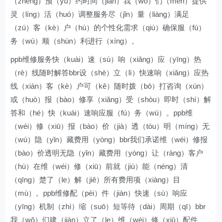
（zhěng）预（yù）约时间（jiān）我（wǒ）们（men）提供
灵（líng）活（huó）调整服务尽（jǐn）量（liàng）满足
（zú）客（kè）户（hù）的个性化需求（qiú）确保服（fú）
务（wù）顺（shùn）利进行（xíng）。
ppb维修服务快（kuài）速（sù）响（xiǎng）应（yīng）热
（rè）线随时解答bbr设（shè）立（lì）快速响（xiǎng）应热
线（xiàn）客（kè）户可（kě）随时拨（bō）打咨询（xún）
或（huò）报（bào）修享（xiǎng）受（shòu）即时（shí）解
答和（hé）快（kuài）速响应服（fú）务（wù）。ppb维
（wéi）修（xiū）报（bào）价（jià）透（tòu）明（míng）无
（wú）隐（yǐn）藏费用（yòng）bbr我们承诺维（wéi）修报
（bào）价透明无隐（yǐn）藏费用（yòng）让（ràng）客户
（hù）在维（wéi）修（xiū）前就（jiù）能（néng）清
（qīng）楚了（le）解（jiě）所有费用项（xiàng）目
（mù）。ppb维修配（pèi）件（jiàn）快速（sù）响应
（yīng）机制（zhì）缩（suō）短等待（dài）周期（qī）bbr
我（wǒ）们建（jiàn）立了（le）维（wéi）修（xiū）配件