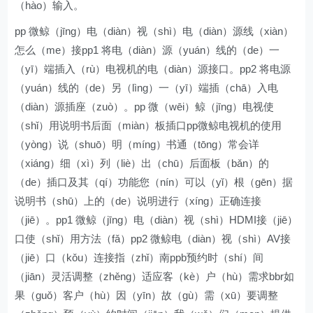
（hào）输入。
pp 微鲸（jīng）电（diàn）视（shì）电（diàn）源线（xiàn）
怎么（me）接pp1 将电（diàn）源（yuán）线的（de）一
（yī）端插入（rù）电视机的电（diàn）源接口。pp2 将电源
（yuán）线的（de）另（lìng）一（yī）端插（chā）入电
（diàn）源插座（zuò）。pp 微（wēi）鲸（jīng）电视使
（shǐ）用说明书后面（miàn）板插口pp微鲸电视机的使用
（yòng）说（shuō）明（míng）书通（tōng）常会详
（xiáng）细（xì）列（liè）出（chū）后面板（bǎn）的
（de）插口及其（qí）功能您（nín）可以（yǐ）根（gēn）据
说明书（shū）上的（de）说明进行（xíng）正确连接
（jiē）。pp1 微鲸（jīng）电（diàn）视（shì）HDMI接（jiē）
口使（shǐ）用方法（fǎ）pp2 微鲸电（diàn）视（shì）AV接
（jiē）口（kǒu）连接指（zhǐ）南ppb预约时（shí）间
（jiān）灵活调整（zhěng）适应客（kè）户（hù）需求bbr如
果（guǒ）客户（hù）因（yīn）故（gù）需（xū）要调整