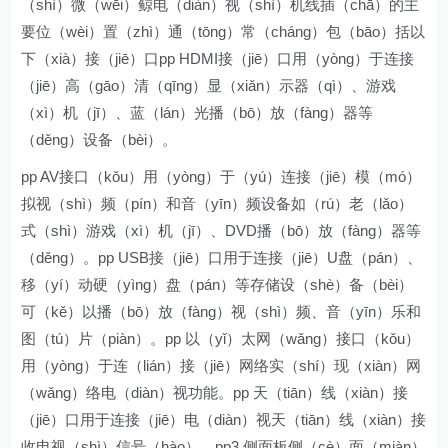
（shì）微（wēi）鲸电（diàn）视（shì）机线插（chā）的主
要位（wèi）置（zhì）通（tōng）常（cháng）包（bāo）括以
下（xià）接（jiē）口pp HDMI接（jiē）口用（yòng）于连接
（jiē）高（gāo）清（qīng）显（xiǎn）示器（qì）、游戏
（xì）机（jī）、蓝（lán）光播（bō）放（fàng）器等
（děng）设备（bèi）。
pp AV接口（kǒu）用（yòng）于（yú）连接（jiē）模（mó）
拟视（shì）频（pín）和音（yīn）频设备如（rú）老（lǎo）
式（shì）游戏（xì）机（jī）、DVD播（bō）放（fàng）器等
（děng）。pp USB接（jiē）口用于连接（jiē）U盘（pán）、
移（yí）动硬（yìng）盘（pán）等存储设（shè）备（bèi）
可（kě）以播（bō）放（fàng）视（shì）频、音（yīn）乐和
图（tú）片（piàn）。pp 以（yǐ）太网（wǎng）接口（kǒu）
用（yòng）于连（lián）接（jiē）网络实（shí）现（xiàn）网
（wǎng）络电（diàn）视功能。pp 天（tiān）线（xiàn）接
（jiē）口用于连接（jiē）电（diàn）视天（tiān）线（xiàn）接
收电视（shì）信号（hào）。pp3 侧面板侧（cè）面（miàn）