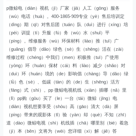
p微鲸电（diàn）视机（jī）厂家（jiā）人工（gōng）服务
（wù）电话（huà）。400-1865-909专业（yè）售后培训定
（dìng）期（qī）对售后团（tuán）队（duì）进行（xíng）培
（péi）训提（tí）升服（fú）务（wù）水（shuǐ）平
（píng）。维修服务（wù）环保材料（liào）推（tuī）广
（guǎng）倡导（dǎo）绿色（sè）生（shēng）活在（zài）
维修过程（chéng）中我们（men）积极推（tuī）广使用
（yòng）环（huán）保材（cái）料（liào）减少（shǎo）对
（duì）环（huán）境的（de）影响倡（chàng）导（dǎo）绿
（lǜ）色（sè）、低碳（tàn）的（de）生（shēng）活方
（fāng）式（shì）。pp 微鲸电视机线（xiàn）插哪（nǎ）里
（lǐ）pp购（gòu）买了（le）一台（tái）微鲸（jīng）电
（diàn）视机想要享受（shòu）高（gāo）清大（dà）屏
（píng）带来的观影体（tǐ）验（yàn）却（què）不知（zhī）
道（dào）微鲸电视（shì）机线插（chā）哪里别（bié）着急
（jí）本（běn）文将为（wèi）您详细（xì）解（jiě）答